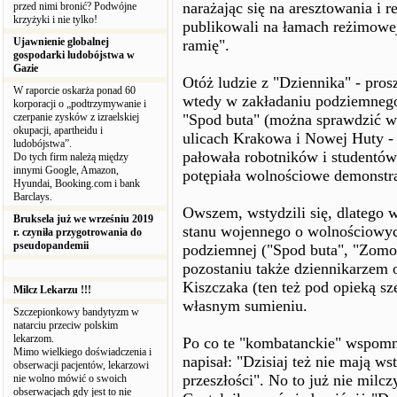
narażając się na aresztowania i 
przed nimi bronić? Podwójne
krzyżyki i nie tylko!
publikowali na łamach reżimowej 
Ujawnienie globalnej
ramię".
gospodarki ludobójstwa w
Gazie
Otóż ludzie z "Dziennika" - pros
W raporcie oskarża ponad 60
wtedy w zakładaniu podziemneg
korporacji o „podtrzymywanie i
czerpanie zysków z izraelskiej
"Spod buta" (można sprawdzić w 
okupacji, apartheidu i
ulicach Krakowa i Nowej Huty - p
ludobójstwa”.
pałowała robotników i studentów 
Do tych firm należą między
innymi Google, Amazon,
potępiała wolnościowe demonstra
Hyundai, Booking.com i bank
Barclays.
Owszem, wstydzili się, dlatego w
Bruksela już we wrześniu 2019
stanu wojennego o wolnościowych
r. czyniła przygotrowania do
pseudopandemii
podziemnej ("Spod buta", "Zomo
pozostaniu także dziennikarzem 
Kiszczaka (ten też pod opieką s
Milcz Lekarzu !!!
własnym sumieniu.
Szczepionkowy bandytyzm w
natarciu przeciw polskim
lekarzom.
Po co te "kombatanckie" wspomni
Mimo wielkiego doświadczenia i
napisał: "Dzisiaj też nie mają ws
obserwacji pacjentów, lekarzowi
przeszłości". No to już nie milc
nie wolno mówić o swoich
obserwacjach gdy jest to nie