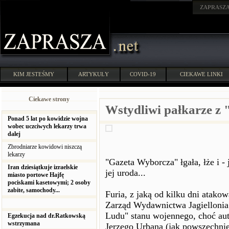
ZAPRASZ
KIM JESTEŚMY
ARTYKUŁY
COVID-19
CIEKAWE LINKI
Ciekawe strony
Wstydliwi pałkarze z
Ponad 5 lat po kowidzie wojna
wobec uczciwych lekarzy trwa
dalej
Zbrodniarze kowidowi niszczą
lekarzy
"Gazeta Wyborcza" łgała, łże i - 
Iran dziesiątkuje izraelskie
jej uroda...
miasto portowe Hajfę
pociskami kasetowymi; 2 osoby
zabite, samochody...
Furia, z jaką od kilku dni atako
Zarząd Wydawnictwa Jagiellonia
Ludu" stanu wojennego, choć aut
Egzekucja nad dr.Ratkowską
wstrzymana
Jerzego Urbana (jak powszechnie