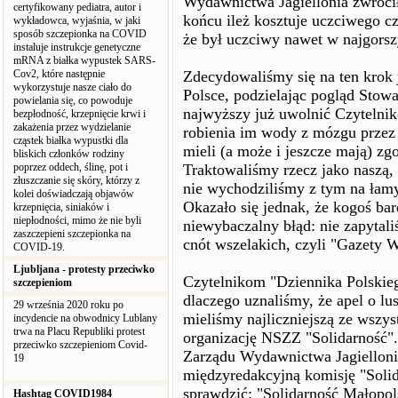
Wydawnictwa Jagiellonia zwrócił
certyfikowany pediatra, autor i
końcu ileż kosztuje uczciwego 
wykładowca, wyjaśnia, w jaki
sposób szczepionka na COVID
że był uczciwy nawet w najgorsz
instaluje instrukcje genetyczne
mRNA z białka wypustek SARS-
Cov2, które następnie
Zdecydowaliśmy się na ten krok
wykorzystuje nasze ciało do
Polsce, podzielając pogląd Stowa
powielania się, co powoduje
najwyższy już uwolnić Czytelni
bezpłodność, krzepnięcie krwi i
zakażenia przez wydzielanie
robienia im wody z mózgu przez 
cząstek białka wypustki dla
mieli (a może i jeszcze mają) z
bliskich członków rodziny
poprzez oddech, ślinę, pot i
Traktowaliśmy rzecz jako naszą,
złuszczanie się skóry, którzy z
nie wychodziliśmy z tym na łamy
kolei doświadczają objawów
Okazało się jednak, że kogoś bar
krzepnięcia, siniaków i
niepłodności, mimo że nie byli
niewybaczalny błąd: nie zapyta
zaszczepieni szczepionka na
cnót wszelakich, czyli "Gazety W
COVID-19.
Ljubljana - protesty przeciwko
Czytelnikom "Dziennika Polskieg
szczepieniom
dlaczego uznaliśmy, że apel o lu
29 września 2020 roku po
mieliśmy najliczniejszą ze wszy
incydencie na obwodnicy Lublany
trwa na Placu Republiki protest
organizację NSZZ "Solidarność".
przeciwko szczepieniom Covid-
Zarządu Wydawnictwa Jagielloni
19
międzyredakcyjną komisję "Solid
sprawdzić: "Solidarność Małopo
Hashtag COVID1984