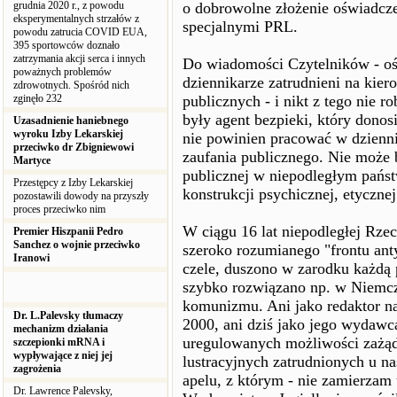
grudnia 2020 r., z powodu
o dobrowolne złożenie oświadcze
eksperymentalnych strzałów z
specjalnymi PRL.
powodu zatrucia COVID EUA,
395 sportowców doznało
zatrzymania akcji serca i innych
Do wiadomości Czytelników - oświ
poważnych problemów
dziennikarze zatrudnieni na kie
zdrowotnych. Spośród nich
zginęło 232
publicznych - i nikt z tego nie r
były agent bezpieki, który donos
Uzasadnienie haniebnego
wyroku Izby Lekarskiej
nie powinien pracować w dzienn
przeciwko dr Zbigniewowi
zaufania publicznego. Nie może b
Martyce
publicznej w niepodległym państw
Przestępcy z Izby Lekarskiej
konstrukcji psychicznej, etyczne
pozostawili dowody na przyszły
proces przeciwko nim
W ciągu 16 lat niepodległej Rzec
Premier Hiszpanii Pedro
Sanchez o wojnie przeciwko
szeroko rozumianego "frontu ant
Iranowi
czele, duszono w zarodku każdą 
szybko rozwiązano np. w Niemcze
komunizmu. Ani jako redaktor na
Dr. L.Palevsky tłumaczy
2000, ani dziś jako jego wydaw
mechanizm działania
uregulowanych możliwości zażąd
szczepionki mRNA i
wypływające z niej jej
lustracyjnych zatrudnionych u na
zagrożenia
apelu, z którym - nie zamierzam 
Dr. Lawrence Palevsky,