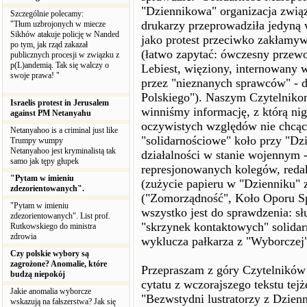
"Dziennikowa" organizacja zwią
Szczególnie polecamy:
drukarzy przeprowadziła jedyną 
"Tłum uzbrojonych w miecze
Sikhów atakuje policję w Nanded
jako protest przeciwko zakłamyw
po tym, jak rząd zakazał
(łatwo zapytać: ówczesny przewo
publicznych procesji w związku z
p(L)andemią. Tak się walczy o
Lebiest, więziony, internowany 
swoje prawa! "
przez "nieznanych sprawców" - d
Polskiego"). Naszym Czytelniko
Israelis protest in Jerusalem
winniśmy informację, z którą ni
against PM Netanyahu
oczywistych względów nie chcąc 
Netanyahoo is a criminal just like
"solidarnościowe" koło przy "Dz
Trumpy wumpy
Netanyahoo jest kryminalistą tak
działalności w stanie wojennym 
samo jak tępy głupek
represjonowanych kolegów, reda
"Pytam w imieniu
(zużycie papieru w "Dzienniku" 
zdezorientowanych".
("Zomorządność", Koło Oporu Sp
"Pytam w imieniu
wszystko jest do sprawdzenia: s
zdezorientowanych". List prof.
"skrzynek kontaktowych" solidar
Rutkowskiego do ministra
zdrowia
wyklucza pałkarza z "Wyborczej
Czy polskie wybory są
zagrożone? Anomalie, które
Przepraszam z góry Czytelników
budzą niepokój
cytatu z wczorajszego tekstu te
Jakie anomalia wyborcze
"Bezwstydni lustratorzy z Dzienn
wskazują na fałszerstwa? Jak się