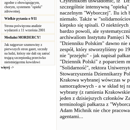
Czytelnikom uświadomić, iż "Dzi
zgodne z obowiązującym,
szczególnie intensywną "opieką"
chorym, systemem "opieki"
zdrowotnej.
naczelnym "Wyborczej". Ilu ich b
niemało. Także w "solidarnościo
Wielkie pytania o 9/11
kiepsko się spisali. O niektóryc
Strona poświęcona analizie
wydarzeń z 11 września 2001
bardzo powoli, ale systematyczn
archiwaliom Instytutu Pamięci Na
Medialni MORDERCY!
"Dzienniku Polskim" dawno nie 
Jak najgorsze szumowiny z
zespół, który stworzyliśmy po 1
pierwszych stron gazet, szczuły
na ludzi, którzy nie dali się zatruć
nie "przejęło" - jak napisał pałk
trującą szczepionką przeciwko
"Dziennik Polski" z poparciem 
nieistniejącemu kowidowi
"Solidarność", rektora Uniwersyt
więcej ->
Stowarzyszenia Dziennikarzy Po
Krakowa wybranej wówczas w p
samorządowych - a w skład tej ra
wybrany (z ramienia Krakowskie
jeden z dzisiejszych członków 
terminologii pałkarza z "Wyborcze
Adam Michnik nie chce pracować
agentami...