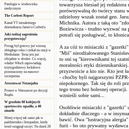
towarzysza biesiad jej redaktor
Patologia w środowisku
medycznym
porównywalną do twórcy stanu wo
The Corbett Report
udzielony wszak został gen. Jar
Michnika. Autora z taką oto "zd
Kanał YT niezależnego
dziennikarza James'a Corbett'a
Boziewicza - trudno wyzwać na p
potrafi się posługiwać, to kłonic
Jaki rodzaj zagrożenia
przygotowują?
Pociąg był gotowy już wiosną
A za cóż to misiaczki z "gazetki"
ubiegłego roku i czekał na stacji w
"Miś" nieodżałowanego Stanisław
Mediolanie. Teraz jest już
to oni są "kierownikami tej szatn
oficjalnie w drodze. Co więcej,
władze Włoch zapowiadają
moralności etyki dziennikarskiej
trzytygodniowy lockdown
przyzwoicie a kto nie. Kto jest ł
przeznaczony na masowe
szczepienia.
- choćby byli najgorszymi PZPR-
niepokornego. Tak się do roli pr
Aresztować Netanjahu
tego tronu bez bolesnej operacji.
Protest w Warszawie po decyzji
wznieśli sobie sami...
Rządu.
W grudniu 60 kolejnych
sportowców upadło, a 40
Osobliwie misiaczki z "gazetki" u
zmarło
dokładnie dlaczego - a w insynu
Mniej więcej tak samo jak w
bawić. Owa "lustracyjna alergia
październiku i listopadzie, kiedy
furii - bo oto prywatny wydawca 
trend osiągnął szczyt. Na dzień 28