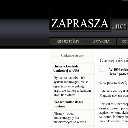
KIM JESTEŚMY
ARTYKUŁY
COV
Ciekawe strony
Gorzej niż n
Historia kontroli
W 1996 roku 
bankowej w USA
Tego "prawa"
Dyktatura banków i ich
system zadłużający, nie są
Chcą poprawić swój 
ograniczone do jednego
kraju, ale istnieją w każdym
Lidia uciekła, wyskak
kraju na świecie.
Magdzie nikt nie pom
Konzentrationslager
Raz jest to super pr
Fuehrer
drinka. Czasem porw
zapisem w kontrakcie
Niemcy - obóz
tak samo. Kobiety lą
koncentracyjny dla
po 25 klientów dzien
niewierzących w wirusa