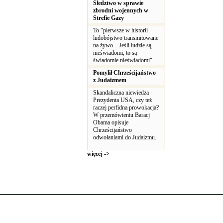
Śledztwo w sprawie
zbrodni wojennych w
Strefie Gazy
To "pierwsze w historii
ludobójstwo transmitowane
na żywo... Jeśli ludzie są
nieświadomi, to są
świadomie nieświadomi"
Pomylił Chrześcijaństwo
z Judaizmem
Skandaliczna niewiedza
Prezydenta USA, czy też
raczej perfidna prowokacja?
W przemówieniu Baracj
Obama opisuje
Chrześcijaństwo
odwołaniami do Judaizmu.
więcej ->