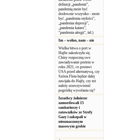
definicji „pandemii”,
pandemią może być
dosłownie wszystko - może
być „pandemia otyłości”,
„pandemia depresji”,
„pandemia kataru”,
"pandemia alergii", itd.)
Im – wolno, nam – nie
Wielka bitwa o port w
Hajfie zakończyła się.
Chiny rozpoczną swe
zawiadywanie portem w
roku 2021, co postawi
USA przed alternatywą, czy
Szósta Flota będzie dalej
zawijała do Hajfy, czy też
należy urzeczywistnić
pogróżkę wycofania się?
Izraelscy żołnierze
zamordowali 15
sanitariuszy i
ratowników ze Strefy
Gazy i zakopali w
nieoznaczonym
masowym grobie