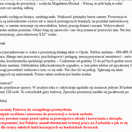
ńcu wracają do prostytucji – wzdycha Magdalena Moskal. - Wierzą, że jeśli będą to robić
zcie coś zarobią, odłożą.
ytutki wydają na bieżąco, zarabiają mało. Większość pieniędzy bierze sutener. Prostytucja to
i są sześciokrotnie wyższe niż w innych przestępczych branżach, na przykład narkotykowej.
o nic, w zamian otrzymuje się niewolników, którzy pracują dniami i nocami. Wykrywalność
bardzo niskim poziomie. Ofiary boją się sprawców i nie chcą zeznawać przeciwko nim. Nie bez
rostytucję „niewolnictwem XXI” wieku.
niak
yspecjalizowane w walce z prostytucją działają także w Opolu. Telefon zaufania – 694-489-1
praca, dlatego nasi pracownicy, psychologowie i pedagog, muszą pozostawać anonimowi – mów
a, koordynatorka opolskiego projektu. – Codziennie od godziny 15 do pó?nych godzin nocn
fonie zaufania. Odebraliśmy kilka konkretnych sygnałów, w tym jeden telefon od zgwałconej 1
dwagi powiedzieć rodzicom o tym, co się stało. Nie chce iść na policję. Zgłaszają się także
ujących się narkomanek. Pomoc takim osobom jest bardzo trudna.
zeznawać?
lko pojedyncze sprawy. W zeszłym roku w całym kraju zgodziło się zeznawać jedynie 30 kobie
znie 228 osób. To wierzchołek góry lodowej. Zjawisko prostytucji nasiliło się gwałtownie po
lska)
tawiamy Państwu do szczególnego przemyślenia.
stępnie zwabiona i zmuszona do prostytucji w świecie zachodu.
erzy powinni stanąć przed sądem za przestępstwo zdrady i korzystania z nierządu.
przypomnieć, kto Polaków mamił obietnicami świetnej pracy na Zachodzie a jak to się
 dla tysięcy młodych ludzi koczujących na londyńskich dworcach.