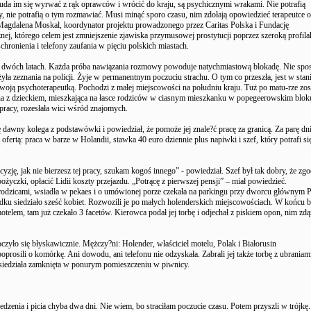
 uda im się wyrwać z rąk oprawców i wrócić do kraju, są psychicznymi wrakami. Nie potrafią
my, nie potrafią o tym rozmawiać. Musi minąć sporo czasu, nim zdołają opowiedzieć terapeutce o
Magdalena Moskal, koordynator projektu prowadzonego przez Caritas Polska i Fundację
ej, którego celem jest zmniejszenie zjawiska przymusowej prostytucji poprzez szeroką profila
chronienia i telefony zaufania w pięciu polskich miastach.
o dwóch latach. Każda próba nawiązania rozmowy powoduje natychmiastową blokadę. Nie spo
żyła zeznania na policji. Żyje w permanentnym poczuciu strachu. O tym co przeszła, jest w stan
woją psychoterapeutką. Pochodzi z małej miejscowości na południu kraju. Tuż po matu-rze zos
na z dzieckiem, mieszkająca na łasce rodziców w ciasnym mieszkanku w popegeerowskim blok
pracy, rozesłała wici wśród znajomych.
dawny kolega z podstawówki i powiedział, że pomoże jej znale?ć pracę za granicą. Za parę dn
ofertą: praca w barze w Holandii, stawka 40 euro dziennie plus napiwki i szef, który potrafi si
zję, jak nie bierzesz tej pracy, szukam kogoś innego” - powiedział. Szef był tak dobry, że zgo
ożyczki, opłacić Lidii koszty przejazdu. „Potrącę z pierwszej pensji” – miał powiedzieć.
 rodzicami, wsiadła w pekaes i o umówionej porze czekała na parkingu przy dworcu głównym 
dku siedziało sześć kobiet. Rozwozili je po małych holenderskich miejscowościach. W końcu 
otelem, tam już czekało 3 facetów. Kierowca podał jej torbę i odjechał z piskiem opon, nim zdą
zyło się błyskawicznie. Mężczy?ni: Holender, właściciel motelu, Polak i Białorusin
oprosili o komórkę. Ani dowodu, ani telefonu nie odzyskała. Zabrali jej także torbę z ubraniam
uż siedziała zamknięta w ponurym pomieszczeniu w piwnicy.
jedzenia i picia chyba dwa dni. Nie wiem, bo straciłam poczucie czasu. Potem przyszli w trójkę.