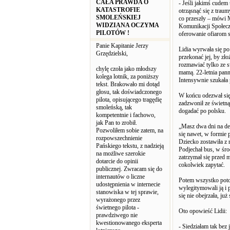
CAŁA PRAWDA O
- Jeśli jakimś cudem
KATASTROFIE
otrząsnąć się z trau
SMOLEŃSKIEJ
co przeszły – mówi 
WIDZIANA OCZYMA
Komunikacji Społeczn
PILOTÓW !
oferowanie ofiarom s
Panie Kapitanie Jerzy
Lidia wyrwała się p
Grzędzielski,
przekonać jej, by zło
rozmawiać tylko ze s
chylę czoła jako młodszy
mamą. 22-letnia pan
kolega lotnik, za poniższy
Intensywnie szukała 
tekst. Brakowało mi dotąd
głosu, tak doświadczonego
W końcu odezwał się 
pilota, opisującego tragędię
zadzwonił ze świetną 
smoleńską, tak
dogadać po polsku.
kompetentnie i fachowo,
jak Pan to zrobił.
„Masz dwa dni na decy
Pozwoliłem sobie zatem, na
się nawet, w formie p
rozpowszechnienie
Dziecko zostawiła z
Pańskiego tekstu, z nadzieją
Podjechał bus, w śro
na możliwe szerokie
zatrzymał się przed m
dotarcie do opinii
cokolwiek zapytać.
publicznej. Zwracam się do
internautów o liczne
Potem wszystko potoc
udostępnienia w internecie
wylegitymowali ją i p
stanowiska w tej sprawie,
się nie obejrzała, j
wyrażonego przez
świetnego pilota -
Oto opowieść Lidii:
prawdziwego nie
kwestionowanego eksperta
- Siedziałam tak bez 