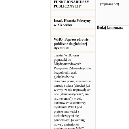
FUNKCJONARIUSZY
(zaprasza.net)
PUBLICZNYCH”
Izrael. Historia Palestyny
w XX wieku.
Dodaj komentarz
WHO: Poprzez zdrowie
publiczne do globalnej
dyktatury
Traktat WHO oraz
poprawki do
Międzynarodowych
Przepisów Zdrowotnych to
bezpośredni atak
globalistów na
demokratyczne, suwerenne
narody świata (chociaż już
wiemy, że tak naprawdę ani
one „demokratyczne”, ani
„suwerenne”) w celu
ustanowienia sanitarnej
dyktatury WHO pod
pretekstem walki z
niekończącymi się
pandemiami (a według
nowej, zmienionej
niedawno przez WHO