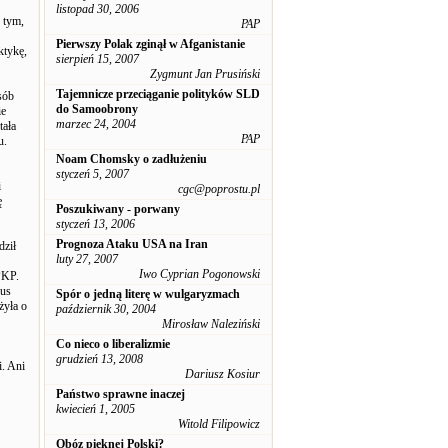
listopad 30, 2006
 tym,
PAP
Pierwszy Polak zginął w Afganistanie
ktykę,
sierpień 15, 2007
Zygmunt Jan Prusiński
Tajemnicze przeciąganie polityków SLD
sób
do Samoobrony
ie
marzec 24, 2004
tała
PAP
u.
Noam Chomsky o zadłużeniu
styczeń 5, 2007
i
cgc@poprostu.pl
ę
Poszukiwany - porwany
styczeń 13, 2006
Prognoza Ataku USA na Iran
dził
luty 27, 2007
Iwo Cyprian Pogonowski
PKP.
bus
Spór o jedną literę w wulgaryzmach
żyła o
październik 30, 2004
Mirosław Naleziński
Co nieco o liberalizmie
grudzień 13, 2008
i. Ani
Dariusz Kosiur
Państwo sprawne inaczej
kwiecień 1, 2005
Witold Filipowicz
Obóz pięknej Polski?