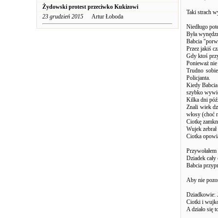
Żydowski protest przeciwko Kukizowi
Taki strach 
23 grudzień 2015
Artur Łoboda
Niedługo pote
Była wynędzni
Babcia "porwa
Przez jakiś c
Gdy ktoś przy
Ponieważ nie 
Trudno sobi
Policjanta.
Kiedy Babcia 
szybko wywió
Kilka dni póź
Znali wiek dz
włosy (choć n
Ciotkę zamkn
Wujek zebrał 
Ciotka opowi
Przywołałem t
Dziadek cały 
Babcia przypr
Aby nie pozos
Dziadkowie: J
Ciotki i wujk
A działo się t