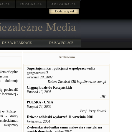
RASZA
TV
ZAPRASZA
ART
ZAPRASZA
Dodaj artykuł
DZIŚ W KRAKOWIE
DZIŚ W POLSCE
Archiwum
Supertajemnica : policjanci współpracowali z
łem oficjalną
gangsterami ?
erstwa.
wrzesień 20, 2002
hu - dokonuje
Robert Zieliński ZIR http://www.se.com.pl
Ciągną ludzie do Kaczyńskich
ię pochwalić
listopad 16, 2005
y światowej -
PAP
POLSKA - UNIA
listopad 24, 2002
Prof. Jerzy Nowak
ej w Polsce -
dzi - którzy
Dziwne odblaski wydarzeń 11 września 2001
iemieckiemu i
kwiecień 3, 2004
c aksjomaty
Żydowska studentka sama malowała swastyki na
swoich drzwiach - wideo NBC