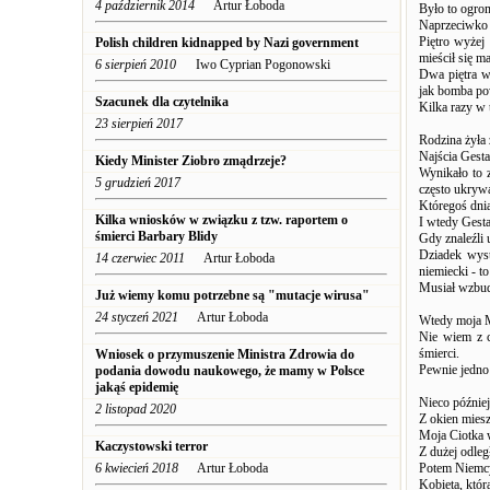
4 październik 2014
Artur Łoboda
Było to ogrom
Naprzeciwko z
Piętro wyżej
Polish children kidnapped by Nazi government
mieścił się m
6 sierpień 2010
Iwo Cyprian Pogonowski
Dwa piętra w
jak bomba po
Szacunek dla czytelnika
Kilka razy w 
23 sierpień 2017
Rodzina żyła 
Najścia Gest
Kiedy Minister Ziobro zmądrzeje?
Wynikało to z
5 grudzień 2017
często ukrywa
Któregoś dnia
Kilka wniosków w związku z tzw. raportem o
I wtedy Gesta
śmierci Barbary Blidy
Gdy znaleźli 
Dziadek wyst
14 czerwiec 2011
Artur Łoboda
niemiecki - t
Musiał wzbud
Już wiemy komu potrzebne są "mutacje wirusa"
24 styczeń 2021
Artur Łoboda
Wtedy moja M
Nie wiem z c
śmierci.
Wniosek o przymuszenie Ministra Zdrowia do
Pewnie jedno 
podania dowodu naukowego, że mamy w Polsce
jakąś epidemię
Nieco później
2 listopad 2020
Z okien miesz
Moja Ciotka w
Kaczystowski terror
Z dużej odległ
6 kwiecień 2018
Artur Łoboda
Potem Niemcy 
Kobieta, któr