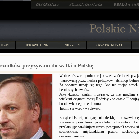
ZAPRASZA
.net
POLSKA
ZAPRASZA
KRAKÓW
ZAP
ID-19
CIEKAWE LINKI
2002-2009
NASZ PATRONAT
rzodków przyzywam do walki o Polskę
W dzieciństwie - podobnie jak większość ludzi, przeją
- lansowaną przez media i polityków - definicję bohat
Za bohatera uznaje się tego: kto nie znając strac
heroicznych czynów.
Jako dziecko czułem frustrację, że nie mogłem s
wielkimi czynami mojej Rodziny - w czasie II wojn
bo nic wielkiego nie dokonali.
Tak mi się wtedy wydawało.
Badając historię okupacji niemieckiej i bolszewicki
znalazłem prawdziwe przykłady bohaterstwa. Lu
przełamując paraliżujący strach, postępowali wbrew n
sowieckiemu antyludzkiemu prawu, zachowują
człowieczeństwa.