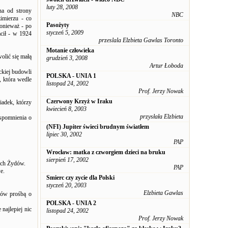
luty 28, 2008
na od strony
NBC
imierzu - co
Pasożyty
onieważ - po
styczeń 5, 2009
acił - w 1924
przeslala Elzbieta Gawlas Toronto
Motanie człowieka
olić się małą
grudzień 3, 2008
Artur Łoboda
ckiej budowli
POLSKA - UNIA 1
, która wedle
listopad 24, 2002
Prof. Jerzy Nowak
Czerwony Krzyż w Iraku
adek, którzy
kwiecień 8, 2003
przysłała Elzbieta
spomnienia o
(NFI) Jupiter świeci brudnym światłem
lipiec 30, 2002
PAP
Wrocław: matka z czworgiem dzieci na bruku
sierpień 17, 2002
ych Żydów.
PAP
e.
Smierc czy zycie dla Polski
styczeń 20, 2003
Elzbieta Gawlas
ków prośbą o
POLSKA - UNIA 2
najlepiej nic
listopad 24, 2002
Prof. Jerzy Nowak