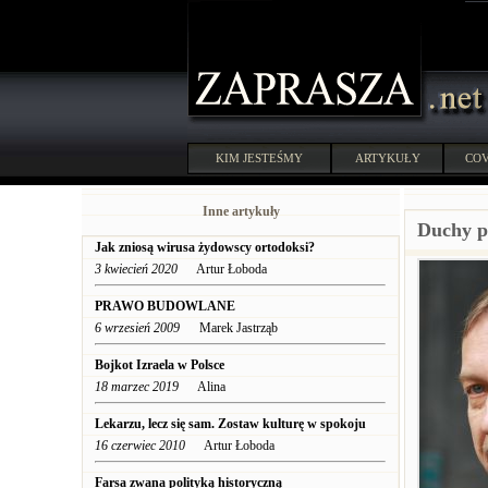
KIM JESTEŚMY
ARTYKUŁY
COV
Inne artykuły
Duchy p
Jak zniosą wirusa żydowscy ortodoksi?
3 kwiecień 2020
Artur Łoboda
PRAWO BUDOWLANE
6 wrzesień 2009
Marek Jastrząb
Bojkot Izraela w Polsce
18 marzec 2019
Alina
Lekarzu, lecz się sam. Zostaw kulturę w spokoju
16 czerwiec 2010
Artur Łoboda
Farsa zwana polityką historyczną