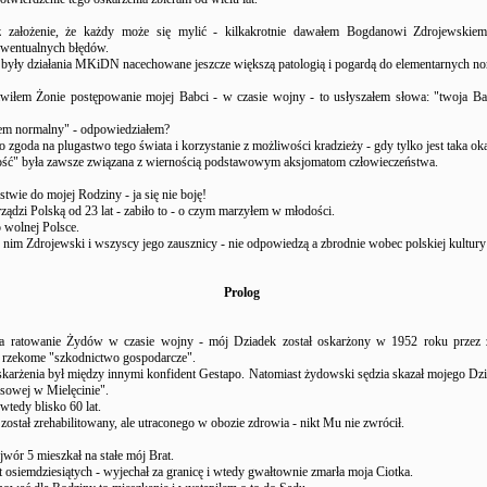
 założenie, że każdy może się mylić - kilkakrotnie dawałem Bogdanowi Zdrojewskie
ewentualnych błędów.
były działania MKiDN nacechowane jeszcze większą patologią i pogardą do elementarnych no
wiłem Żonie postępowanie mojej Babci - w czasie wojny - to usłyszałem słowa: "twoja Bab
stem normalny" - odpowiedziałem?
 zgoda na plugastwo tego świata i korzystanie z możliwości kradzieży - gdy tylko jest taka oka
ść" była zawsze związana z wiernością podstawowym aksjomatom człowieczeństwa.
twie do mojej Rodziny - ja się nie boję!
rządzi Polską od 23 lat - zabiło to - o czym marzyłem w młodości.
 wolnej Polsce.
 nim Zdrojewski i wszyscy jego zausznicy - nie odpowiedzą a zbrodnie wobec polskiej kultury
Prolog
a ratowanie Żydów w czasie wojny - mój Dziadek został oskarżony w 1952 roku przez
o rzekome "szkodnictwo gospodarcze".
karżenia był między innymi konfident Gestapo. Natomiast żydowski sędzia skazał mojego Dz
sowej w Mielęcinie".
wtedy blisko 60 lat.
ostał zrehabilitowany, ale utraconego w obozie zdrowia - nikt Mu nie zwrócił.
jwór 5 mieszkał na stałe mój Brat.
t osiemdziesiątych - wyjechał za granicę i wtedy gwałtownie zmarła moja Ciotka.