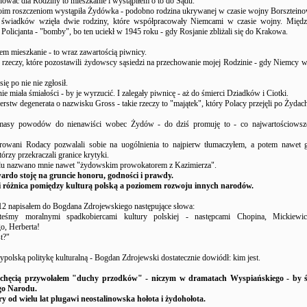
ować dla Rodziny to mieszkanie i wystąpiłem o to do Sądu.
im roszczeniom wystąpiła Żydówka - podobno rodzina ukrywanej w czasie wojny Borsztein
 świadków wzięła dwie rodziny, które współpracowały Niemcami w czasie wojny. Międ
olicjanta - "bomby", bo ten uciekł w 1945 roku - gdy Rosjanie zbliżali się do Krakowa.
m mieszkanie - to wraz zawartością piwnicy.
 rzeczy, które pozostawili żydowscy sąsiedzi na przechowanie mojej Rodzinie - gdy Niemcy w
się po nie nie zgłosił.
ie miała śmiałości - by je wyrzucić. I zalegały piwnicę - aż do śmierci Dziadków i Ciotki.
rstw degenerata o nazwisku Gross - takie rzeczy to "majątek", który Polacy przejęli po Żydac
masy powodów do nienawiści wobec Żydów - do dziś promuję to - co najwartościowsz
rowani Rodacy pozwalali sobie na uogólnienia to najpierw tłumaczyłem, a potem nawet 
órzy przekraczali granice krytyki.
u nazwano mnie nawet "żydowskim prowokatorem z Kazimierza".
ardo stoję na gruncie honoru, godności i prawdy.
i różnica pomiędzy kulturą polską a poziomem rozwoju innych narodów.
012 napisałem do Bogdana Zdrojewskiego następujące słowa:
eśmy moralnymi spadkobiercami kultury polskiej - następcami Chopina, Mickiewicz
o, Herberta!
t?"
typolską politykę kulturalną - Bogdan Zdrojewski dostatecznie dowiódł: kim jest.
echęcią przywołałem "duchy przodków" - niczym w dramatach Wyspiańskiego - by ś
go Narodu.
y od wielu lat plugawi neostalinowska hołota i żydohołota.