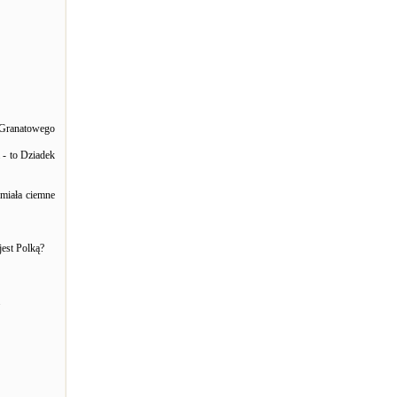
 Granatowego
 - to Dziadek
 miała ciemne
est Polką?
.