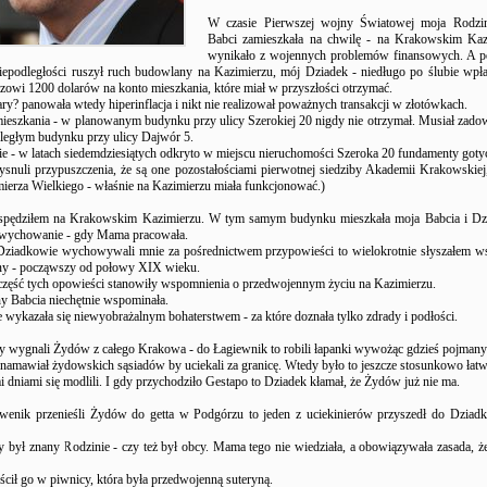
W czasie Pierwszej wojny Światowej moja Rodzi
Babci zamieszkała na chwilę - na Krakowskim Kaz
wynikało z wojennych problemów finansowych. A p
iepodległości ruszył ruch budowlany na Kazimierzu, mój Dziadek - niedługo po ślubie wpł
zowi 1200 dolarów na konto mieszkania, które miał w przyszłości otrzymać.
ry? panowała wtedy hiperinflacja i nikt nie realizował poważnych transakcji w złotówkach.
ieszkania - w planowanym budynku przy ulicy Szerokiej 20 nigdy nie otrzymał. Musiał zadow
yległym budynku przy ulicy Dajwór 5.
e - w latach siedemdziesiątych odkryto w miejscu nieruchomości Szeroka 20 fundamenty goty
ysnuli przypuszczenia, że są one pozostałościami pierwotnej siedziby Akademii Krakowskiej
ierza Wielkiego - właśnie na Kazimierzu miała funkcjonować.)
spędziłem na Krakowskim Kazimierzu. W tym samym budynku mieszkała moja Babcia i Dzi
e wychowanie - gdy Mama pracowała.
ziadkowie wychowywali mnie za pośrednictwem przypowieści to wielokrotnie słyszałem w
ny - począwszy od połowy XIX wieku.
część tych opowieści stanowiły wspomnienia o przedwojennym życiu na Kazimierzu.
y Babcia niechętnie wspominała.
 wykazała się niewyobrażalnym bohaterstwem - za które doznała tylko zdrady i podłości.
 wygnali Żydów z całego Krakowa - do Łagiewnik to robili łapanki wywożąc gdzieś pojman
namawiał żydowskich sąsiadów by uciekali za granicę. Wtedy było to jeszcze stosunkowo łatw
i dniami się modlili. I gdy przychodziło Gestapo to Dziadek kłamał, że Żydów już nie ma.
wenik przenieśli Żydów do getta w Podgórzu to jeden z uciekinierów przyszedł do Dziad
 był znany Rodzinie - czy też był obcy. Mama tego nie wiedziała, a obowiązywała zasada, że 
cił go w piwnicy, która była przedwojenną suteryną.