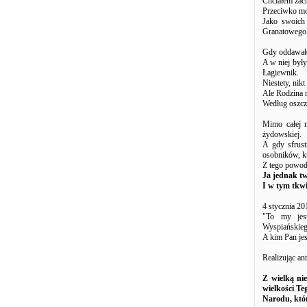
Chciałem zach
Przeciwko mo
Jako swoich
Granatowego P
Gdy oddawałe
A w niej były
Łagiewnik.
Niestety, nikt 
Ale Rodzina n
Według oszcze
Mimo całej 
żydowskiej.
A gdy sfrust
osobników, kt
Z tego powod
Ja jednak tw
I w tym tkw
4 stycznia 2
"To my jest
Wyspiańskieg
A kim Pan jes
Realizując an
Z wielką ni
wielkości Te
Narodu, któr