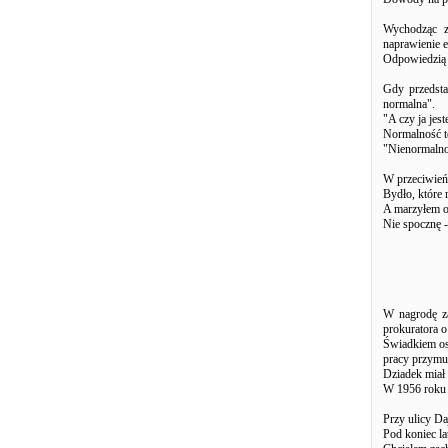
Wychodząc z
naprawienie 
Odpowiedzią 
Gdy przedsta
normalna".
"A czy ja je
Normalność to
"Nienormalno
W przeciwieńs
Bydło, które 
A marzyłem o
Nie spocznę -
W nagrodę z
prokuratora 
Świadkiem os
pracy przymu
Dziadek miał 
W 1956 roku z
Przy ulicy Da
Pod koniec la