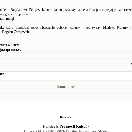
dałem Bogdanowi Zdrojewskiemu ostatnią szansę na rehabilitację ostrzegając, że rusz
o jego przestępstwach.
atum minął.
ek, który upodobał sobie niszczenie polskiej kultury - tak zwany Minister Kultury i
- Bogdan Zdrojewski.
mocji Kultury
a.zaprasza.eu
A
arz
Komentarze
Kontakt
Fundacja Promocji Kultury
Copyright © 2002 - 2026 Polskie Niezależne Media