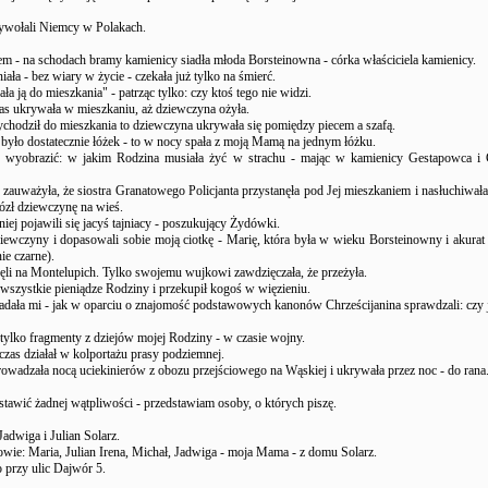
wywołali Niemcy w Polakach.
m - na schodach bramy kamienicy siadła młoda Borsteinowna - córka właściciela kamienicy.
ała - bez wiary w życie - czekała już tylko na śmierć.
ła ją do mieszkania" - patrząc tylko: czy ktoś tego nie widzi.
zas ukrywała w mieszkaniu, aż dziewczyna ożyła.
chodził do mieszkania to dziewczyna ukrywała się pomiędzy piecem a szafą.
było dostatecznie łóżek - to w nocy spała z moją Mamą na jednym łóżku.
e wyobrazić: w jakim Rodzina musiała żyć w strachu - mając w kamienicy Gestapowca i
zauważyła, że siostra Granatowego Policjanta przystanęła pod Jej mieszkaniem i nasłuchiwała
zł dziewczynę na wieś.
niej pojawili się jacyś tajniacy - poszukujący Żydówki.
iewczyny i dopasowali sobie moją ciotkę - Marię, która była w wieku Borsteinowny i akurat
ie czarne).
ęli na Montelupich. Tylko swojemu wujkowi zawdzięczała, że przeżyła.
wszystkie pieniądze Rodziny i przekupił kogoś w więzieniu.
adała mi - jak w oparciu o znajomość podstawowych kanonów Chrześcijanina sprawdzali: czy j
ylko fragmenty z dziejów mojej Rodziny - w czasie wojny.
czas działał w kolportażu prasy podziemnej.
owadzała nocą uciekinierów z obozu przejściowego na Wąskiej i ukrywała przez noc - do rana
tawić żadnej wątpliwości - przedstawiam osoby, o których piszę.
adwiga i Julian Solarz.
owie: Maria, Julian Irena, Michał, Jadwiga - moja Mama - z domu Solarz.
o przy ulic Dajwór 5.