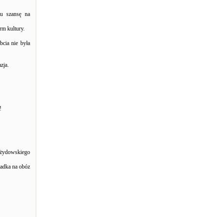
mu szansę na
rm kultury.
cia nie była
zja.
!
 żydowskiego
iadka na obóz