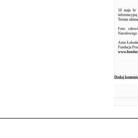
10 maja br 
informacyjną 
Termin ultim
Foto: człowi
Narodowego 
Artur Łoboda
Fundacja Pro
www.fundacj
Dodaj koment