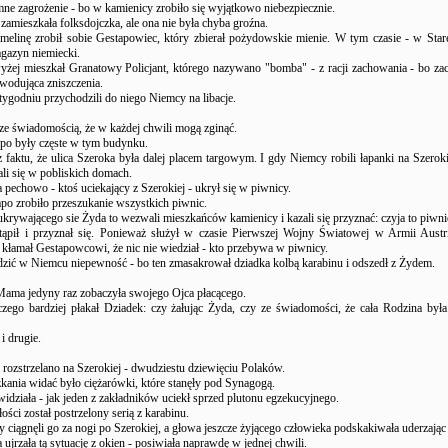
ne zagrożenie - bo w kamienicy zrobiło się wyjątkowo niebezpiecznie.
amieszkała folksdojczka, ale ona nie była chyba groźna.
 melinę zrobił sobie Gestapowiec, który zbierał pożydowskie mienie. W tym czasie - w Sta
agazyn niemiecki.
yżej mieszkał Granatowy Policjant, którego nazywano "bomba" - z racji zachowania - bo z
wodująca zniszczenia.
tygodniu przychodzili do niego Niemcy na libacje.
ze świadomością, że w każdej chwili mogą zginąć.
apo były częste w tym budynku.
 faktu, że ulica Szeroka była dalej placem targowym. I gdy Niemcy robili łapanki na Szerokie
li się w pobliskich domach.
 pechowo - ktoś uciekający z Szerokiej - ukrył się w piwnicy.
po zrobiło przeszukanie wszystkich piwnic.
ukrywającego sie Żyda to wezwali mieszkańców kamienicy i kazali się przyznać: czyja to piwni
ąpił i przyznał się. Ponieważ służył w czasie Pierwszej Wojny Światowej w Armii Austria
o kłamał Gestapowcowi, że nic nie wiedział - kto przebywa w piwnicy.
zić w Niemcu niepewność - bo ten zmasakrował dziadka kolbą karabinu i odszedł z Żydem.
ama jedyny raz zobaczyła swojego Ojca płacącego.
zego bardziej płakał Dziadek: czy żałując Żyda, czy ze świadomości, że cała Rodzina był
i drugie.
 rozstrzelano na Szerokiej - dwudziestu dziewięciu Polaków.
kania widać było ciężarówki, które stanęły pod Synagogą.
idziała - jak jeden z zakładników uciekł sprzed plutonu egzekucyjnego.
ości został postrzelony serią z karabinu.
ciągnęli go za nogi po Szerokiej, a głowa jeszcze żyjącego człowieka podskakiwała uderzając 
a ujrzała tą sytuację z okien - posiwiała naprawdę w jednej chwili.