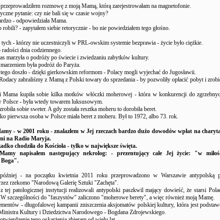
przeprowadziłem rozmowę z moją Mamą, którą zarejestrowałam na magnetofonie.
yczne pytanie: czy nie bali się w czasie wojny?
 bardzo - odpowiedziała Mama.
o robili? - zapytałem siebie retorycznie - bo nie powiedziałem tego głośno.
 tych - którzy nie uczestniczyli w PRL-owskim systemie bezprawia - życie było ciężkie.
 radości dnia codziennego.
s marzyła o podróży po świecie i zwiedzaniu zabytków kultury.
marzeniem była podróż do Paryża.
tego doszło - dzięki gierkowskim reformom - Polacy mogli wyjechać do Jugosławii.
odacy zabraliśmy z Mamą z Polski towary do sprzedania - by pozwoliły opłacić pobyt i zrobić
i Mama kupiła sobie kilka motków włóczki moherowej - która w konkurencji do zgrzebn
 Polsce - była wtedy towarem luksusowym.
zrobiła sobie sweter. A gdy została resztka moheru to dorobiła beret.
ko pierwsza osoba w Polsce miała beret z moheru. Był to 1972, albo 73. rok.
Mamy - w 2001 roku - znalazłem w Jej rzeczach bardzo dużo dowodów wpłat na charyta
mi na Radio Maryja.
dko chodziła do Kościoła - tylko w największe święta.
Mamy napisałem następujący nekrolog: - prezentujący całe Jej życie: "w miłośc
 Boga".
t później - na początku kwietnia 2011 roku przeprowadzono w Warszawie antypolską 
zez rzekomo "Narodową Galerię Sztuki "Zachęta".
 tej patologicznej instytucji realizowali antypolski paszkwil mający dowieść, że starsi Pola
. W szczególności do "faszystów" zaliczono "moherowe berety", a więc również moją Mamę.
ementów - długofalowej kampanii zniszczenia aksjomatów polskiej kultury, która jest podstaw
Ministra Kultury i Dziedzictwa Narodowego - Bogdana Zdrojewskiego.
wierdzenie tego oskarżenia zbieram od wielu lat.