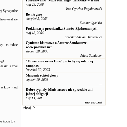
Poszukiwanie "kozła ofiarnego" za klęskę w Iraku?
maj 29, 2006
Iwo Cyprian Pogobnowski
rej Synagodze
Bo nie ginę
sierpień 5, 2003
achowywał się
Ewelina Igańska
Proklamacja przeciwnika Stanów Zjednoczonych
maj 18, 2004
przesłał Adrian Dudkiewicz
Cyniczne kłamstwo o Arturze Sandauerze -
j - to ludzie
www.polonica.net
styczeń 28, 2006
Adam Sandauer
"Otwieramy się na Unię" po to by się solidniej
ca?
zamykać
ckiej i znał
kwiecień 30, 2003
Marzenie scietej glowy
styczeń 10, 2008
...
a o krok - od
Dobre sygnały. Ministerstwo nie sprzedało ani
jednej obligacji
luty 13, 2003
zaprasza.net
więcej ->
o kocie łby.