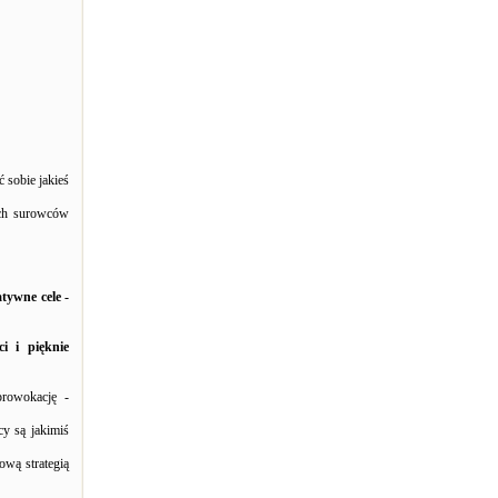
 sobie jakieś
ych surowców
tywne cele -
i i pięknie
prowokację -
cy są jakimiś
ową strategią