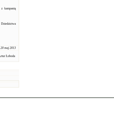
ę z kampanią
 Dziedzictwa
20 maj 2013
rtur Łoboda