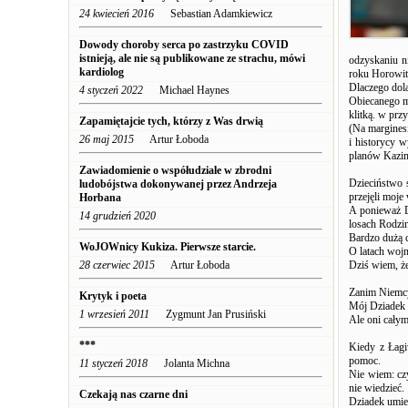
24 kwiecień 2016
Sebastian Adamkiewicz
Dowody choroby serca po zastrzyku COVID
istnieją, ale nie są publikowane ze strachu, mówi
odzyskaniu n
kardiolog
roku Horowit
Dlaczego dola
4 styczeń 2022
Michael Haynes
Obiecanego m
klitką. w prz
Zapamiętajcie tych, którzy z Was drwią
(Na marginesi
26 maj 2015
Artur Łoboda
i historycy w
planów Kazim
Zawiadomienie o współudziale w zbrodni
Dzieciństwo 
ludobójstwa dokonywanej przez Andrzeja
przejęli moj
Horbana
A ponieważ D
14 grudzień 2020
losach Rodzi
Bardzo dużą 
WoJOWnicy Kukiza. Pierwsze starcie.
O latach wojn
28 czerwiec 2015
Artur Łoboda
Dziś wiem, że
Zanim Niemcy
Krytyk i poeta
Mój Dziadek 
1 wrzesień 2011
Zygmunt Jan Prusiński
Ale oni całym
***
Kiedy z Łagi
pomoc.
11 styczeń 2018
Jolanta Michna
Nie wiem: czy
nie wiedzieć.
Czekają nas czarne dni
Dziadek umieś