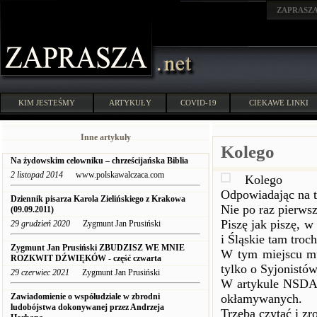
ZAPRASZ
KIM JESTEŚMY
ARTYKUŁY
COVID-19
CIEKAWE LINKI
Inne artykuły
Kolego
Na żydowskim celowniku – chrześcijańska Biblia
2 listopad 2014
www.polskawalczaca.com
Kolego
Odpowiadając na t
Dziennik pisarza Karola Zielińskiego z Krakowa
Nie po raz pierws
(09.09.2011)
Piszę jak piszę, w
29 grudzień 2020
Zygmunt Jan Prusiński
i Śląskie tam troc
Zygmunt Jan Prusiński ZBUDZISZ WE MNIE
W tym miejscu mus
ROZKWIT DŹWIĘKÓW - część czwarta
tylko o Syjonistó
29 czerwiec 2021
Zygmunt Jan Prusiński
W artykule NSDAP
Zawiadomienie o współudziale w zbrodni
okłamywanych.
ludobójstwa dokonywanej przez Andrzeja
Trzeba czytać i zr