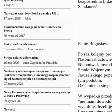
żydzi to wiedzą
bezposrednia link
4 maj 2018
Sandauer?
Najwyższy czas, żeby Polska wyszła z UE ...
17 lipiec 2020
Alina
Fundamentalna uwaga na temat stanowienia
Prawa
30 wrzesień 2017
Panie Bogusławie
Test prawdziwych intencji
8 czerwiec 2016
Artur Łoboda
Po raz kolejny pro
Święty opłatek z Bernadetą
Natomiast człowie
16 maj 2026
autor Zygmunt Jan Prusiński
Niepodważalnym bł
Stanie Wojennym. 
Naukowcy obecnie opracowują kontrowersyjne
Jaruzelskiego popa
„zakaźne szczepionki”, które mogą rozprzestrzeniać
się od zaszczepionych do nieszczepionych
tym podobni.
27 marzec 2022
Dziś mienią się pa
Nową Ustawą o cyberbezpieczenństwie chcą walczyć
W wypadku przedm
w Polce z PRAWDĄ
"nie mam dowodów 
29 styczeń 2021
wycofuję. Jeżeli j
Nowości
I na tym winna za