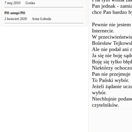
7 maj 2010
Goska
Pan jednak - zami
chce Pan bardzo 
PiS zatopi PiS
2 kwiecień 2020
Artur Łoboda
Pewnie nie jestem 
Internecie.
W przeciwieństwie
Bolesław Tejkowsk
Ale nie podał ani
Ja się nie boję są
Boję się tylko bł
Niektórzy ochoczo
Pan nie przejmuje
To Pański wybór.
Jeżeli żądanie ucz
wybór.
Niechlujnie podan
czytelników.