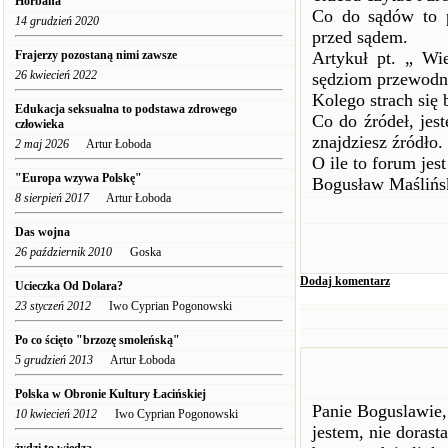
Horbana
Co do sądów to 
14 grudzień 2020
przed sądem.
Frajerzy pozostaną nimi zawsze
Artykuł pt. „ Wie
26 kwiecień 2022
sędziom przewodn
Kolego strach się 
Edukacja seksualna to podstawa zdrowego
Co do źródeł, jes
człowieka
znajdziesz źródło.
2 maj 2026
Artur Łoboda
O ile to forum jes
"Europa wzywa Polskę"
Bogusław Maślińs
8 sierpień 2017
Artur Łoboda
Das wojna
26 październik 2010
Goska
Dodaj komentarz
Ucieczka Od Dolara?
23 styczeń 2012
Iwo Cyprian Pogonowski
Po co ścięto "brzozę smoleńską"
5 grudzień 2013
Artur Łoboda
Polska w Obronie Kultury Łacińskiej
Panie Boguslawie,
10 kwiecień 2012
Iwo Cyprian Pogonowski
jestem, nie dorast