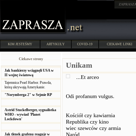
ZAPRASZ
KIM JESTEŚMY
ARTYKUŁY
COVID-19
CIEKAWE LINKI
Ciekawe strony
Unikam
Jak bankierzy wciągnęli USA w
II wojnę światową
...Et arceo
Tajemnica Pearl Harbor. Prawda,
którą ukrywają Amerykanie.
"Norymberga 2" w Sejmie RP
Odi profanum vulgus.
Astrid Stuckelberger, sygnalistka
WHO - wywiad 'Planet
Kościół czy kawiarnia
Lockdown'
Republika czy kino
wiec szewców czy armia
Naród
Jak tlenek grafenu reaguje w