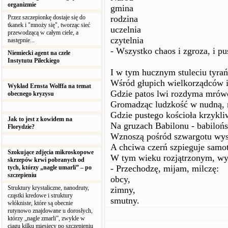
organizmie
gmina
Przez szczepionkę dostaje się do
rodzina
tkanek i "mnoży się", tworząc sieć
uczelnia
przewodzącą w całym ciele, a
czytelnia
następnie...
- Wszystko chaos i zgroza, i pu
Niemiecki agent na czele
Instytutu Pileckiego
I w tym hucznym stuleciu tyrań
Wśród głupich wielkorządców i 
Wykład Ernsta Wolffa na temat
Gdzie patos lwi rozdyma mrówc
obecnego kryzysu
Gromadząc ludzkość w nudną, 
Gdzie pustego kościoła krzykli
Jak to jest z kowidem na
Na gruzach Babilonu - babilońs
Florydzie?
Wznoszą pośród szwargotu wy
A chciwa czerń szpieguje samo
Szokujące zdjęcia mikroskopowe
W tym wieku rozjątrzonym, w
skrzepów krwi pobranych od
- Przechodzę, mijam, milczę:
tych, którzy „nagle umarli” – po
szczepieniu
obcy,
Struktury krystaliczne, nanodruty,
zimny,
cząstki kredowe i struktury
smutny.
włókniste, które są obecnie
rutynowo znajdowane u dorosłych,
którzy „nagle zmarli”, zwykle w
ciągu kilku miesięcy po szczepieniu