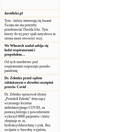
davidicke.pl
Tym - którzy interesują się losami
Świata nie ma potrzeby
przedstawiać Davida Icke. Tym
ktorzy do tej pory spali umysłowo ta
strona może otworzyć oczy.
We Włoszech nadal zabija się
ludzi respiratorami i
propofolem…
Od tych morderstw pod
respiratorami rozpoczęto pseudo-
pandemię
Dr. Zelenko przed sądem
rabinicznym o zbrodni szczepień
przeciw Covid
Dr. Zelenko opracował słynny
„Protokół Zelenki” dotyczący
wczesnego leczenia
ambulatoryjnego COVID, za
pomocą którego z powodzeniem
wyleczył 6000 pacjentów i który
obejmuje m. in.
hydroksychlorochinę i cynk. Bez
owijania w bawełnę wyjaśnia,