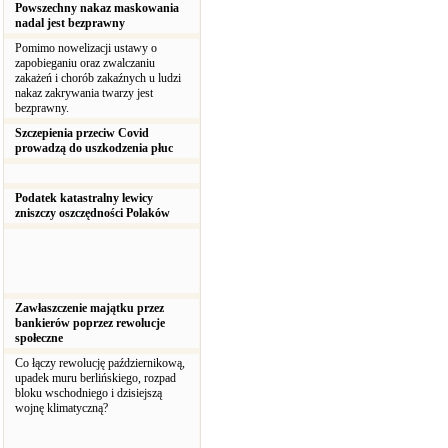
Powszechny nakaz maskowania
nadal jest bezprawny
Pomimo nowelizacji ustawy o
zapobieganiu oraz zwalczaniu
zakażeń i chorób zakaźnych u ludzi
nakaz zakrywania twarzy jest
bezprawny.
Szczepienia przeciw Covid
prowadzą do uszkodzenia płuc
Podatek katastralny lewicy
zniszczy oszczędności Polaków
Zawłaszczenie majątku przez
bankierów poprzez rewolucje
społeczne
Co łączy rewolucję październikową,
upadek muru berlińskiego, rozpad
bloku wschodniego i dzisiejszą
wojnę klimatyczną?