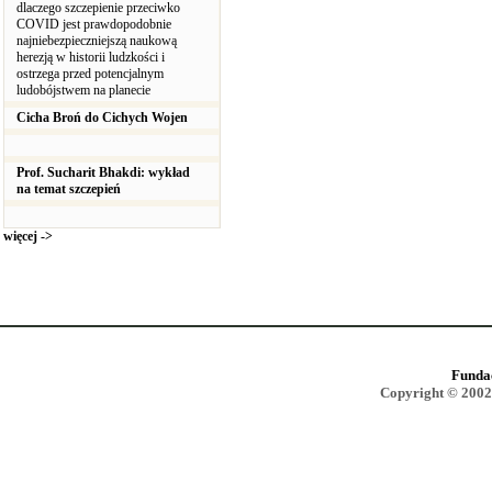
dlaczego szczepienie przeciwko
COVID jest prawdopodobnie
najniebezpieczniejszą naukową
herezją w historii ludzkości i
ostrzega przed potencjalnym
ludobójstwem na planecie
Cicha Broń do Cichych Wojen
Prof. Sucharit Bhakdi: wykład
na temat szczepień
więcej ->
Funda
Copyright © 2002