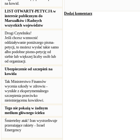
na kowid.
LIST OTWARTY-PETYCJA w
Dodaj komentarz
interesie publicznym do
Marszałków i Radnych
wszystkich województw
Drogi Czytelniku!
Jeśli chcesz wzmocnić
oddziaływanie poniższego pisma-
petycji, to możesz wysłać takie samo
albo podobne pismo-petycję od
siebie lub większej liczby osób lub
od organizacji.
Ubezpieczenie od szczepień na
kowida
Tak Ministerstwo Finansów
wycenia szkody w zdrowiu -
wynikłe z eksperymentalnego
szczepienia przeciwko
nieistniejącemu kowidowi.
Tego nie pokażą w żadnym
medium głównego ścieku
Śmiertelny atak! Iran wystrzeliwuje
przerażające rakiety - Israel
Emergency