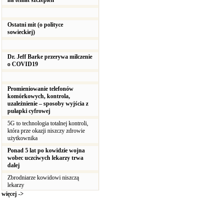
na temat szczepień
Ostatni mit (o polityce
sowieckiej)
Dr. Jeff Barke przerywa milczenie
o COVID19
Promieniowanie telefonów
komórkowych, kontrola,
uzależnienie – sposoby wyjścia z
pułapki cyfrowej
5G to technologia totalnej kontroli,
która prze okazji niszczy zdrowie
użytkownika
Ponad 5 lat po kowidzie wojna
wobec uczciwych lekarzy trwa
dalej
Zbrodniarze kowidowi niszczą
lekarzy
więcej ->