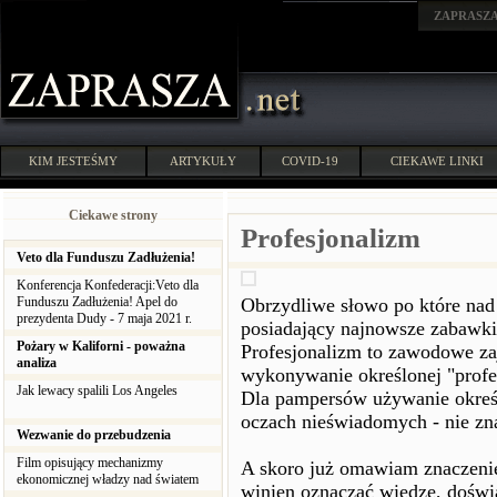
ZAPRASZ
KIM JESTEŚMY
ARTYKUŁY
COVID-19
CIEKAWE LINKI
Ciekawe strony
Profesjonalizm
Veto dla Funduszu Zadłużenia!
Konferencja Konfederacji:Veto dla
Funduszu Zadłużenia! Apel do
Obrzydliwe słowo po które nad 
prezydenta Dudy - 7 maja 2021 r.
posiadający najnowsze zabawki
Pożary w Kaliforni - poważna
Profesjonalizm to zawodowe za
analiza
wykonywanie określonej "profes
Jak lewacy spalili Los Angeles
Dla pampersów używanie określe
oczach nieświadomych - nie z
Wezwanie do przebudzenia
Film opisujący mechanizmy
A skoro już omawiam znaczenie
ekonomicznej władzy nad światem
winien oznaczać wiedzę, doświ