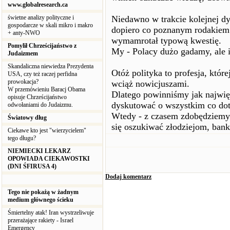
www.globalresearch.ca
świetne analizy polityczne i
Niedawno w trakcie kolejnej dy
gospodarcze w skali mikro i makro
dopiero co poznanym rodakiem d
+ anty-NWO
wymamrotał typową kwestię.
Pomylił Chrześcijaństwo z
My - Polacy dużo gadamy, ale i
Judaizmem
Skandaliczna niewiedza Prezydenta
Otóż polityka to profesja, które
USA, czy też raczej perfidna
prowokacja?
wciąż nowicjuszami.
W przemówieniu Baracj Obama
Dlatego powinniśmy jak najwię
opisuje Chrześcijaństwo
dyskutować o wszystkim co dot
odwołaniami do Judaizmu.
Wtedy - z czasem zdobędziemy 
Światowy dług
się oszukiwać złodziejom, ban
Ciekawe kto jest "wierzycielem"
tego długu?
NIEMIECKI LEKARZ
OPOWIADA CIEKAWOSTKI
(DNI ŚFIRUSA 4)
Dodaj komentarz
Tego nie pokażą w żadnym
medium głównego ścieku
Śmiertelny atak! Iran wystrzeliwuje
przerażające rakiety - Israel
Emergency