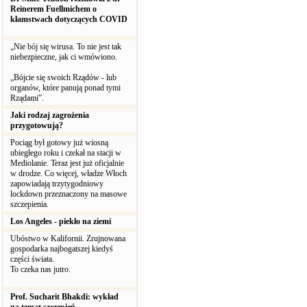
Reinerem Fuellmichem o
kłamstwach dotyczących COVID
„Nie bój się wirusa. To nie jest tak
niebezpieczne, jak ci wmówiono.
„Bójcie się swoich Rządów - lub
organów, które panują ponad tymi
Rządami”.
Jaki rodzaj zagrożenia
przygotowują?
Pociąg był gotowy już wiosną
ubiegłego roku i czekał na stacji w
Mediolanie. Teraz jest już oficjalnie
w drodze. Co więcej, władze Włoch
zapowiadają trzytygodniowy
lockdown przeznaczony na masowe
szczepienia.
Los Angeles - piekło na ziemi
Ubóstwo w Kalifornii. Zrujnowana
gospodarka najbogatszej kiedyś
części świata.
To czeka nas jutro.
Prof. Sucharit Bhakdi: wykład