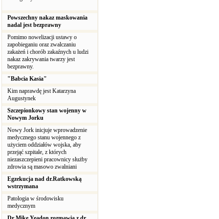
Powszechny nakaz maskowania
nadal jest bezprawny
Pomimo nowelizacji ustawy o
zapobieganiu oraz zwalczaniu
zakażeń i chorób zakaźnych u ludzi
nakaz zakrywania twarzy jest
bezprawny.
"Babcia Kasia"
Kim naprawdę jest Katarzyna
Augustynek
Szczepionkowy stan wojenny w
Nowym Jorku
Nowy Jork inicjuje wprowadzenie
medycznego stanu wojennego z
użyciem oddziałów wojska, aby
przejąć szpitale, z których
niezaszczepieni pracownicy służby
zdrowia są masowo zwalniani
Egzekucja nad dr.Ratkowską
wstrzymana
Patologia w środowisku
medycznym
Dr Mike Yeadon rozmawia z dr