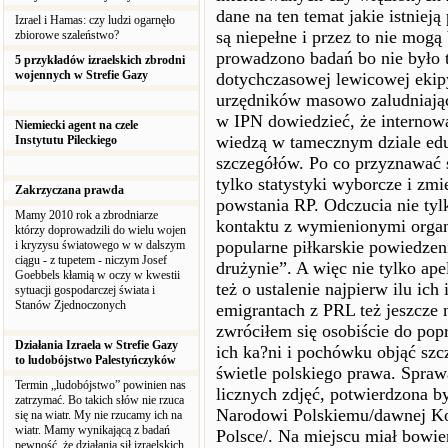
dane na ten temat jakie istniej
Izrael i Hamas: czy ludzi ogarnęło
są niepełne i przez to nie mog
zbiorowe szaleństwo?
prowadzono badań bo nie było t
5 przykładów izraelskich zbrodni
wojennych w Strefie Gazy
dotychczasowej lewicowej ekipy
urzędników masowo zaludniając
w IPN dowiedzieć, że internow
Niemiecki agent na czele
wiedzą w tamecznym dziale edu
Instytutu Pileckiego
szczegółów. Po co przyznawać s
tylko statystyki wyborcze i zmi
Zakrzyczana prawda
powstania RP. Odczucia nie ty
Mamy 2010 rok a zbrodniarze
kontaktu z wymienionymi organ
którzy doprowadzili do wielu wojen
popularne piłkarskie powiedzeni
i kryzysu światowego w w dalszym
ciągu - z tupetem - niczym Josef
drużynie”. A więc nie tylko ape
Goebbels kłamią w oczy w kwestii
też o ustalenie najpierw ilu ic
sytuacji gospodarczej świata i
Stanów Zjednoczonych
emigrantach z PRL też jeszcze 
zwróciłem się osobiście do pop
Działania Izraela w Strefie Gazy
ich ka?ni i pochówku objąć sz
to ludobójstwo Palestyńczyków
świetle polskiego prawa. Spra
Termin „ludobójstwo” powinien nas
licznych zdjęć, potwierdzona b
zatrzymać. Bo takich słów nie rzuca
Narodowi Polskiemu/dawnej Ko
się na wiatr. My nie rzucamy ich na
wiatr. Mamy wynikającą z badań
Polsce/. Na miejscu miał bowi
pewność, że działania sił izraelskich