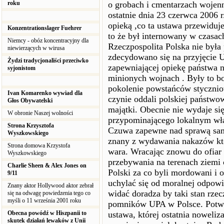
roku
o grobach i cmentarzach wojenn
ostatnie dnia 23 czerwca 2006 r
opieką ,co ta ustawa przewiduj
Konzentrationslager Fuehrer
to że był internowany w czasac
Niemcy - obóz koncentracyjny dla
Rzeczpospolita Polska nie była
niewierzących w wirusa
zdecydowano się na przyjęcie 
Żydzi tradycjonaliści przeciwko
zapewniającej opiekę państwa 
syjonistom
minionych wojnach . Były to b
pokolenie powstańców stycznio
Ivan Komarenko wywiad dla
czynie oddali polskiej państwo
Głos Obywatelski
majątki. Obecnie nie wydaje si
W obronie Naszej wolności
przypominającego lokalnym w
Strona Krzysztofa
Czuwa zapewne nad sprawą sa
Wyszkowskiego
znany z wydawania nakazów któ
Strona domowa Krzystofa
wara. Wracając znowu do ofiar 
Wyszkowskiego
przebywania na terenach ziemi o
Charlie Sheen & Alex Jones on
Polski za co byli mordowani i 
9/11
uchylać się od moralnej odpowi
Znany aktor Hollywood aktor zebrał
widać doradza by taki stan rze
się na odwagę powiedzenia tego co
myśli o 11 września 2001 roku
pomników UPA w Polsce. Potwi
Obecna powódź w Hiszpanii to
ustawa, której ostatnia noweli
skutek działań lewaków z Unii