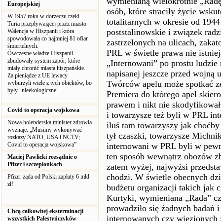
wymienianą wielokrotnie „Radę”
Europejskiej
osób, które straciły życie wsku
W 1957 roku w dorzeczu rzeki
totalitarnych w okresie od 1944
Turia przepływającej przez miasto
poststalinowskie i związek radzi
Walencja w Hiszpanii i która
spowodowała co najmniej 81 ofiar
zastrzelonych na ulicach, zaka
śmiertelnych.
PRL w świetle prawa nie istniej
Ówczesne władze Hiszpanii
zbudowały system zapór, które
„Internowani” po prostu ludzie 
miały chronić miasta hiszpańskie.
napisanej jeszcze przed wojną 
Za pieniądze z UE lewacy
Twórców apelu może spotkać ze
wyburzyli wiele z tych obiektów, bo
były "nieekologiczne".
Premiera do którego apel skier
prawem i nikt nie skodyfikował 
Covid to operacja wojskowa
i towarzysze też byli w PRL in
Nowa holenderska minister zdrowia
iluś tam towarzyszy jak choć
wyznaje: „Musimy wykonywać
tył czaszki, towarzysze Michni
rozkazy NATO, USA i NCTV;
Covid to operacja wojskowa”
internowani w PRL byli w pewn
ten sposób wewnątrz obozów zb
Maciej Pawlicki rozsądnie o
Pfizer i szczepionkach
zatem wyżej, najwyżsi przedst
chodzi. W świetle obecnych dzi
Pfizer żąda od Polski zapłaty 6 mld
zł!
budżetu organizacji takich jak 
Kurtyki, wymieniana „Rada” czy
prowadziło się żadnych badań 
Chcą całkowitej eksterminacji
internowanych czy więzionych z 
wszystkich Palestyńczyków