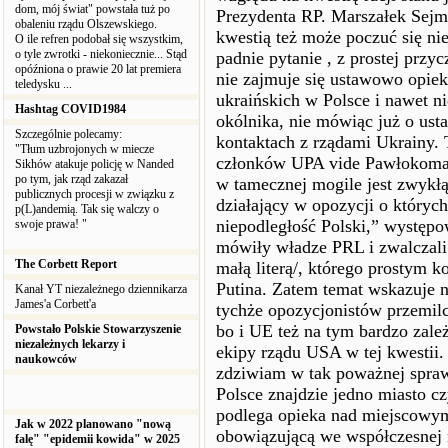
dom, mój świat" powstała tuż po
Prezydenta RP. Marszałek Sejmu
obaleniu rządu Olszewskiego.
kwestią też może poczuć się ni
O ile refren podobał się wszystkim,
o tyle zwrotki - niekoniecznie... Stąd
padnie pytanie , z prostej prz
opóźniona o prawie 20 lat premiera
nie zajmuje się ustawowo opiek
teledysku ...
ukraińskich w Polsce i nawet n
Hashtag COVID1984
okólnika, nie mówiąc już o ust
Szczególnie polecamy:
kontaktach z rządami Ukrainy. 
"Tłum uzbrojonych w miecze
członków UPA vide Pawłokoma 
Sikhów atakuje policję w Nanded
po tym, jak rząd zakazał
w tamecznej mogile jest zwykłą
publicznych procesji w związku z
działający w opozycji o których
p(L)andemią. Tak się walczy o
niepodległość Polski,” występo
swoje prawa! "
mówiły władze PRL i zwalczali 
The Corbett Report
małą literą/, którego prostym 
Putina. Zatem temat wskazuje n
Kanał YT niezależnego dziennikarza
James'a Corbett'a
tychże opozycjonistów przemil
bo i UE też na tym bardzo za
Powstało Polskie Stowarzyszenie
niezależnych lekarzy i
ekipy rządu USA w tej kwestii. 
naukowców
zdziwiam w tak poważnej spraw
Polsce znajdzie jedno miasto 
podlega opieka nad miejscowymi
Jak w 2022 planowano "nową
obowiązującą we współczesnej 
falę" "epidemii kowida" w 2025