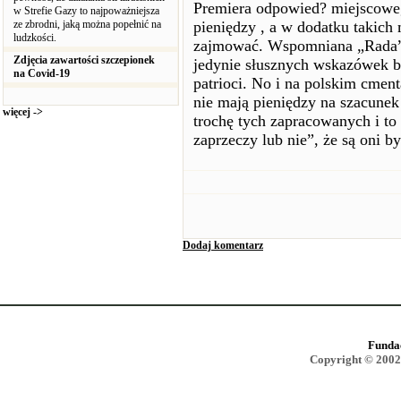
Premiera odpowied? miejscoweg
w Strefie Gazy to najpoważniejsza
ze zbrodni, jaką można popełnić na
pieniędzy , a w dodatku takich 
ludzkości.
zajmować. Wspomniana „Rada” w
Zdjęcia zawartości szczepionek
jedynie słusznych wskazówek b
na Covid-19
patrioci. No i na polskim cmen
nie mają pieniędzy na szacunek
więcej ->
trochę tych zapracowanych i to
zaprzeczy lub nie”, że są oni 
Dodaj komentarz
Funda
Copyright © 2002