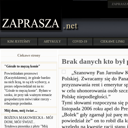
ZAPRASZ
KIM JESTEŚMY
ARTYKUŁY
COVID-19
CIEKAWE LINKI
Ciekawe strony
Brak danych kto był p
"Górale to męczą konie"
„Szanowny Pan Jarosław K
Powiedziałam prezesowi
(Kaczyńskiemu), że górale bardzo
Polskiej. Zwracamy się do Pana
na nich liczą, to są ich wyborcy, a
przyznawania rent i emerytur 
prezes odpowiedział mi na to:
w celu uhonorowania osób szcz
"Górale to męczą konie". Byłam w
szoku, że przy tak ważnym temacie
Polskę niepodległości.”
gospodarczym mówi takie rzeczy -
Tymi słowami rozpoczyna się pu
relacjonuje posłanka.
listopada 2006 roku apel do Pre
Mój dom, mój świat ...
„Bolek” gdy zgarnął już parę 
BOŻENA MAKOWIECKA - MÓJ
powiedział że” on to robił dla k
DOM, MÓJ ŚWIAT...
względu na kwestię racji stanu
Tytułowa piosenka z płyty "Mój