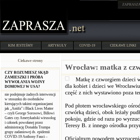
ZAPRASZ
KIM JESTEŚMY
ARTYKUŁY
COVID-19
CIEKAWE LINKI
Ciekawe strony
Wrocław: matka z czw
CZY ROZUMIESZ SKĄD
ZAMIESZKI I PRÓBA
Matkę z czworgiem dzieci 
WYWOŁANIA WOJNY
dla kobiet i dzieci we Wrocławiu
DOMOWEJ W USA?
część z nich wystawiono poza te
nie podejmuje żadnych interwencji
w stosunku do osobników
kierujących takimi organizacjami
Pod płotem wrocławskiego ośrodk
jak „Antifa” i Black Lives Matter
czwórką dzieci, obok leżały pudł
– czyli George Sorosowi, Billowi
Gates czy Amerykański wirusolog
pokoju, gdzie od razu po wyrzu
i członek powołanej przez
Teresy B. z innego ośrodka przyn
administrację Donalda Trumpa
grupy zadaniowej ds. epidemii
COVID-19 Anthony Fauci –
Oficjalnym powodem wyrzucenia 