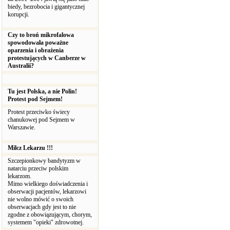
biedy, bezrobocia i gigantycznej
korupcji.
Czy to broń mikrofalowa
spowodowała poważne
oparzenia i obrażenia
protestujących w Canberze w
Australii?
Tu jest Polska, a nie Polin!
Protest pod Sejmem!
Protest przeciwko świecy
chanukowej pod Sejmem w
Warszawie.
Milcz Lekarzu !!!
Szczepionkowy bandytyzm w
natarciu przeciw polskim
lekarzom.
Mimo wielkiego doświadczenia i
obserwacji pacjentów, lekarzowi
nie wolno mówić o swoich
obserwacjach gdy jest to nie
zgodne z obowiązującym, chorym,
systemem "opieki" zdrowotnej.