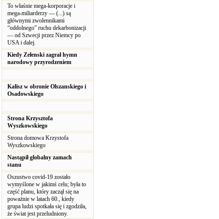
To właśnie mega-korporacje i
mega-miliarderzy — (...) są
głównymi zwolennikami
“oddolnego” ruchu dekarbonizacji
— od Szwecji przez Niemcy po
USA i dalej.
Kiedy Zełenski zagrał hymn
narodowy przyrodzeniem
Kalisz w obronie Olszanskiego i
Osadowskiego
Strona Krzysztofa
Wyszkowskiego
Strona domowa Krzystofa
Wyszkowskiego
Nastąpił globalny zamach
stanu
Oszustwo covid-19 zostało
wymyślone w jakimś celu; była to
część planu, który zaczął się na
poważnie w latach 60., kiedy
grupa ludzi spotkała się i zgodziła,
że świat jest przeludniony.