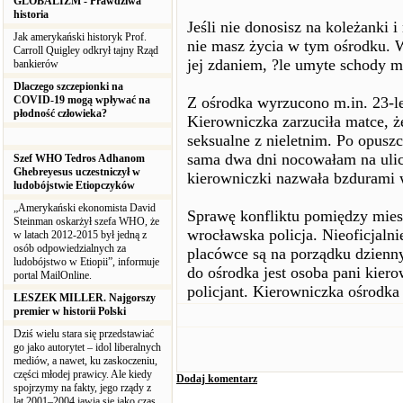
GLOBALIZM - Prawdziwa
historia
Jeśli nie donosisz na koleżanki i
Jak amerykański historyk Prof.
nie masz życia w tym ośrodku. 
Carroll Quigley odkrył tajny Rząd
jej zdaniem, ?le umyte schody mo
bankierów
Dlaczego szczepionki na
COVID-19 mogą wpływać na
Z ośrodka wyrzucono m.in. 23-le
płodność człowieka?
Kierowniczka zarzuciła matce, ż
seksualne z nieletnim. Po opusz
sama dwa dni nocowałam na ulic
Szef WHO Tedros Adhanom
Ghebreyesus uczestniczył w
kierowniczki nazwała bzdurami 
ludobójstwie Etiopczyków
„Amerykański ekonomista David
Sprawę konfliktu pomiędzy mie
Steinman oskarżył szefa WHO, że
wrocławska policja. Nieoficjalni
w latach 2012-2015 był jedną z
osób odpowiedzialnych za
placówce są na porządku dzien
ludobójstwo w Etiopii”, informuje
do ośrodka jest osoba pani kie
portal MailOnline.
policjant. Kierowniczka ośrodka
LESZEK MILLER. Najgorszy
premier w historii Polski
Dziś wielu stara się przedstawiać
go jako autorytet – idol liberalnych
mediów, a nawet, ku zaskoczeniu,
części młodej prawicy. Ale kiedy
Dodaj komentarz
spojrzymy na fakty, jego rządy z
lat 2001–2004 jawią się jako czas