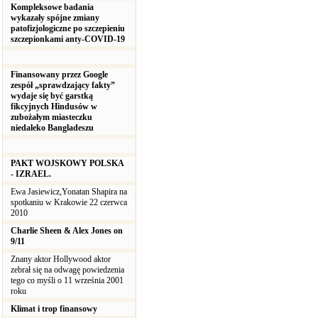
Kompleksowe badania
wykazały spójne zmiany
patofizjologiczne po szczepieniu
szczepionkami anty-COVID-19
Finansowany przez Google
zespół „sprawdzający fakty”
wydaje się być garstką
fikcyjnych Hindusów w
zubożałym miasteczku
niedaleko Bangladeszu
PAKT WOJSKOWY POLSKA
- IZRAEL.
Ewa Jasiewicz,Yonatan Shapira na
spotkaniu w Krakowie 22 czerwca
2010
Charlie Sheen & Alex Jones on
9/11
Znany aktor Hollywood aktor
zebrał się na odwagę powiedzenia
tego co myśli o 11 września 2001
roku
Klimat i trop finansowy