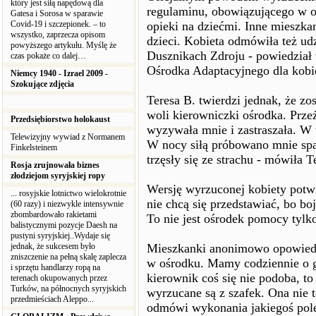
który jest siłą napędową dla
regulaminu, obowiązującego w o
Gatesa i Sorosa w sparawie
Covid-19 i szczepionek. – to
opieki na dziećmi. Inne mieszka
wszystko, zaprzecza opisom
dzieci. Kobieta odmówiła też ud
powyższego artykułu. Myślę że
Dusznikach Zdroju - powiedział
czas pokaże co dalej…
Ośrodka Adaptacyjnego dla kobie
Niemcy 1940 - Izrael 2009 -
Szokujące zdjęcia
Teresa B. twierdzi jednak, że z
woli kierowniczki ośrodka. Prze
Przedsiębiorstwo holokaust
wyzywała mnie i zastraszała. W 
Telewizyjny wywiad z Normanem
W nocy siłą próbowano mnie spak
Finkelsteinem
trzęsły się ze strachu - mówiła T
Rosja zrujnowała biznes
złodziejom syryjskiej ropy
Wersję wyrzuconej kobiety potwi
... rosyjskie lotnictwo wielokrotnie
nie chcą się przedstawiać, bo bo
(60 razy) i niezwykle intensywnie
zbombardowało rakietami
To nie jest ośrodek pomocy tylk
balistycznymi pozycje Daesh na
pustyni syryjskiej..Wydaje się
jednak, że sukcesem było
Mieszkanki anonimowo opowiedzi
zniszczenie na pełną skalę zaplecza
w ośrodku. Mamy codziennie o go
i sprzętu handlarzy ropą na
kierownik coś się nie podoba, t
terenach okupowanych przez
Turków, na północnych syryjskich
wyrzucane są z szafek. Ona nie t
przedmieściach Aleppo...
odmówi wykonania jakiegoś pole