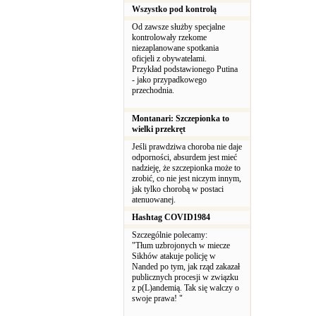
Wszystko pod kontrolą
Od zawsze służby specjalne
kontrolowały rzekome
niezaplanowane spotkania
oficjeli z obywatelami.
Przykład podstawionego Putina
- jako przypadkowego
przechodnia.
Montanari: Szczepionka to
wielki przekręt
Jeśli prawdziwa choroba nie daje
odporności, absurdem jest mieć
nadzieję, że szczepionka może to
zrobić, co nie jest niczym innym,
jak tylko chorobą w postaci
atenuowanej.
Hashtag COVID1984
Szczególnie polecamy:
"Tłum uzbrojonych w miecze
Sikhów atakuje policję w
Nanded po tym, jak rząd zakazał
publicznych procesji w związku
z p(L)andemią. Tak się walczy o
swoje prawa! "