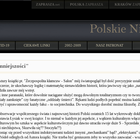
ZAPRASZA
.net
POLSKA
ZAPRASZA
KRAKÓW
ZAP
ID-19
CIEKAWE LINKI
2002-2009
NASZ PATRONAT
niejszości"
ktury książki pt. "Żeczpospolita kłamcuw - Salon" mój światopogląd był dość precyzyjnie ustal
czerze, że ukochawszy logikę i matematykę nienawidziłem historii, która jawiwszy się jako „n
ziła zawsze mój wstręt.
k inne paranauki, które dowolnie naciągane służyć mogą dowolnym totalitaryzmom czy to twor
iały zamknięte” czy fanatyczne „oddziały śmierci”. Rękami ludzi podłych popełnić można każd
ć i uprawomocnić każdy fałsz – to socjotechnika. Do wszystkiego dorobić można filozofię. 
bserwacje współczesnego świata i najnowszej historii Polski ostatnich 15 lat wykreowały dokł
dstawia Łysiak w swej książce. I to niemal w każdym jej aspekcie, z wątkiem kulturalnym włącz
lturowym bo sztuka w aspekcie kulturotwórczym już dawno utraciła swoje duże S - Sprzedała 
i niechlujstwa, Skurwiła się?? Stoczyła??)
niąc się przed wszystkimi indoktrynerami tudzież innymi „mechanikami” bąd? „elektrykami”
?ródeł odległych od Autora książki. Nie trzeba być geniuszem żeby to wszystko zauważać - wsz