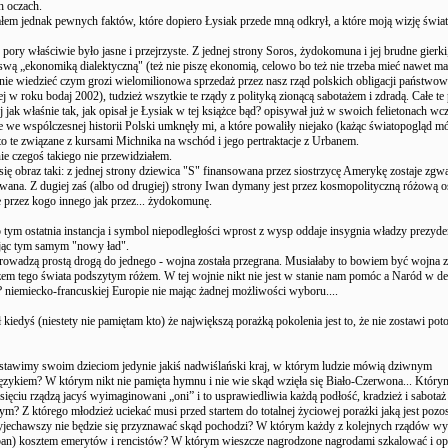
h oczach.
em jednak pewnych faktów, które dopiero Łysiak przede mną odkrył, a które moją wizję świat
pory właściwie było jasne i przejrzyste. Z jednej strony Soros, żydokomuna i jej brudne gierki
swą „ekonomiką dialektyczną" (też nie piszę ekonomią, celowo bo też nie trzeba mieć nawet ma
nie wiedzieć czym grozi wielomilionowa sprzedaż przez nasz rząd polskich obligacji państwo
iej w roku bodaj 2002), tudzież wszytkie te rządy z polityką zionącą sabotażem i zdradą. Całe te 
zej jak właśnie tak, jak opisał je Łysiak w tej książce bąd? opisywał już w swoich felietonach wcz
e we wspólczesnej historii Polski umknęły mi, a które powaliły niejako (każąc światopogląd m
o te związane z kursami Michnika na wschód i jego pertraktacje z Urbanem.
ie czegoś takiego nie przewidziałem.
się obraz taki: z jednej strony dziewica "S" finansowana przez siostrzycę Amerykę zostaje zgw
Iwana. Z dugiej zaś (albo od drugiej) strony Iwan dymany jest przez kosmopolityczną różową 
 przez kogo innego jak przez... żydokomunę.
 tym ostatnia instancja i symbol niepodległości wprost z wysp oddaje insygnia władzy prezyde
jąc tym samym "nowy ład".
rowadzą prostą drogą do jednego - wojna została przegrana. Musiałaby to bowiem być wojna 
zem tego świata podszytym różem. W tej wojnie nikt nie jest w stanie nam pomóc a Naród w de
ze? niemiecko-francuskiej Europie nie mając żadnej możliwości wyboru....
 kiedyś (niestety nie pamiętam kto) że największą porażką pokolenia jest to, że nie zostawi p
stawimy swoim dzieciom jedynie jakiś nadwiślański kraj, w którym ludzie mówią dziwnym
ęzykiem? W którym nikt nie pamięta hymnu i nie wie skąd wzięła się Biało-Czerwona... Którym
sięciu rządzą jacyś wyimaginowani „oni” i to usprawiedliwia każdą podłość, kradzież i sabotaż
? Z którego młodzież uciekać musi przed startem do totalnej życiowej porażki jaką jest pozo
wyjechawszy nie będzie się przyznawać skąd pochodzi? W którym każdy z kolejnych rządów wy
ban) kosztem emerytów i rencistów? W którym wieszcze nagrodzone nagrodami szkalować i op