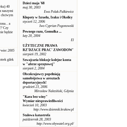
Dzieci maja '68
eku) 40
maj 30, 2003
 z naszymi
Ewa Polak-Palkiewicz
a chciwym
Kłopoty w Izraelu, Iraku i Okolicy
styczeń 12, 2006
ona... a
Iwo Cyprian Pogonowski
ć? Czy
Pewnego razu, Gomułka ...
nie będzie
luty 20, 2004
El
UŻYTECZNE PRAWA
RZˇDZACE PRACˇ ZAWODOWˇ
rwiec 2005
sierpień 19, 2002
otrek gilek
Szwajcaria blokuje kolejne konta
w "aferze sprzętowej"
sierpień 2, 2004
Obcokrajowcy popełniają
samobójstwa w aresztach
deportacyjnych!
grudzień 23, 2006
Mirosław Naleziński, Gdynia
"Kara bez winy"
Wymiar niesprawiedliwości
kwiecień 10, 2003
http://www.dziennik.krakow.pl
Stalowa katastrofa
październik 28, 2003
http://www.obywatel.org.pl/