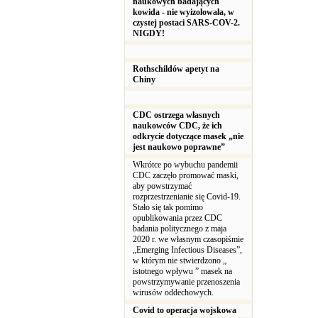
naukowych badających
kowida - nie wyizolowała, w
czystej postaci SARS-COV-2.
NIGDY!
Rothschildów apetyt na
Chiny
CDC ostrzega własnych
naukowców CDC, że ich
odkrycie dotyczące masek „nie
jest naukowo poprawne”
Wkrótce po wybuchu pandemii
CDC zaczęło promować maski,
aby powstrzymać
rozprzestrzenianie się Covid-19.
Stało się tak pomimo
opublikowania przez CDC
badania politycznego z maja
2020 r. we własnym czasopiśmie
„Emerging Infectious Diseases”,
w którym nie stwierdzono „
istotnego wpływu ” masek na
powstrzymywanie przenoszenia
wirusów oddechowych.
Covid to operacja wojskowa