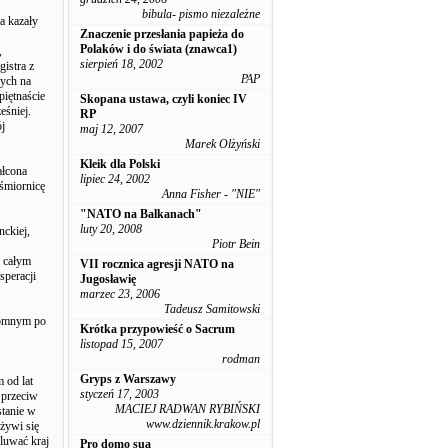
bibula- pismo niezależne
a kazały
Znaczenie przesłania papieża do
Polaków i do świata (znawca1)
,
sierpień 18, 2002
gistra z
PAP
wych na
piętnaście
Skopana ustawa, czyli koniec IV
eśniej.
RP
ój
maj 12, 2007
Marek Olżyński
Kleik dla Polski
ałcona
lipiec 24, 2002
ośmiornicę
Anna Fisher - "NIE"
"NATO na Balkanach"
luty 20, 2008
nckiej,
Piotr Bein
z całym
VII rocznica agresji NATO na
speracji
Jugosławię
marzec 23, 2006
Tadeusz Samitowski
otomnym po
Krótka przypowieść o Sacrum
listopad 15, 2007
rodman
Gryps z Warszawy
 od lat
styczeń 17, 2003
 przeciw
MACIEJ RADWAN RYBIŃSKI
stanie w
www.dziennik.krakow.pl
żywi się
luwać kraj
Pro domo sua