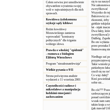
się to na naszyc
Celem serwisu jest umożliwienie
Nie zakonotował
obywatelom wyrażenia swojej
zweryfikować
woli w najważniejszych dla nich
Wszystko do tej 
sprawach.
Balcerowicz ze 
Kowidowa żydokomuna
ekonomii, żeby 
szykuje sądy kiblowe
giełdzie tokijsk
lat - nijak inac
Reżim kowidowy
Dwa fakty, któr
Morawieckiego zamierza
zweryfikować) t
wprowadzić "komisarzy
Dalibóg. Zupełn
politycznych" dla ścigania
Bo oto wyłania 
wolnego słowa.
przez prostaka 
finansowaną nie
Prawda o włoskiej "epidemii"
- rozmowa z biologiem
Niedługo zaś po
Elżbietą Wierzchows
przypieczętowu
Program "niezaleznatelewizja"
Takie wnioski p
piekielnym fałs
Wielkie pytania o 9/11
rzucił się na r
Co więc dalej?
Strona poświęcona analizie
Ktoś powiedział
wydarzeń z 11 września 2001
sobie nic...
Częstotliwości radiowe i
mikrofalowe a manipulacja
Bo cóż??? Pozo
ludzkimi emocjami i
szeleszczącym j
zachowaniem
ponad sześćdzie
wszak nam samym
takim kraju a 
(jak mawiał Ur