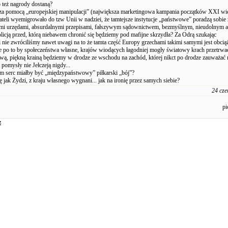
o też nagrody dostaną?
o za pomocą „europejskiej manipulacji” (największa marketingowa kampania początków XXI wi
eli wyemigrowało do tzw Unii w nadziei, że tamtejsze instytucje „państwowe” poradzą sobie
 urzędami, absurdalnymi przepisami, fałszywym sądownictwem, bezmyślnym, nieudolnym 
licją przed, którą niebawem chronić się będziemy pod mafijne skrzydła? Za Odrą szukając
 nie zwróciliśmy nawet uwagi na to że tamta część Europy grzechami takimi samymi jest obciąż
e po to by społeczeństwa własne, krajów wiodących łagodniej mogły światowy krach przetrwa
ową, piękną krainą będziemy w drodze ze wschodu na zachód, której nikct po drodze zauważać 
 pomysły nie Jełczeją nigdy...
 serc miałby być „międzypaństwowy” piłkarski „bój”?
ę jak Żydzi, z kraju własnego wygnani... jak na ironię przez samych siebie?
24 cze
pi
z