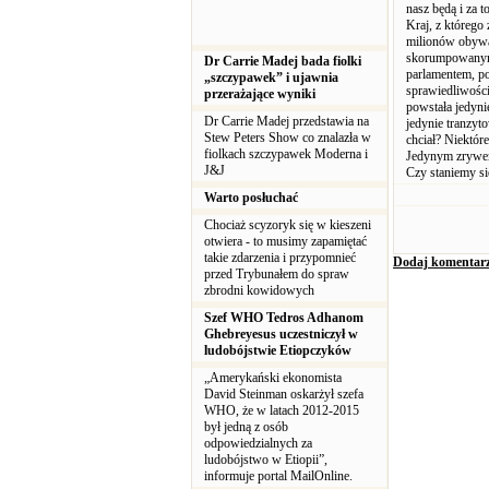
nasz będą i za t
Kraj, z któreg
milionów obywat
skorumpowanymi
Dr Carrie Madej bada fiolki
parlamentem, po
„szczypawek” i ujawnia
sprawiedliwości
przerażające wyniki
powstała jedyni
Dr Carrie Madej przedstawia na
jedynie tranzyt
Stew Peters Show co znalazła w
chciał? Niektóre
fiolkach szczypawek Moderna i
Jedynym zrywem
J&J
Czy staniemy si
Warto posłuchać
Chociaż scyzoryk się w kieszeni
otwiera - to musimy zapamiętać
takie zdarzenia i przypomnieć
Dodaj komentar
przed Trybunałem do spraw
zbrodni kowidowych
Szef WHO Tedros Adhanom
Ghebreyesus uczestniczył w
ludobójstwie Etiopczyków
„Amerykański ekonomista
David Steinman oskarżył szefa
WHO, że w latach 2012-2015
był jedną z osób
odpowiedzialnych za
ludobójstwo w Etiopii”,
informuje portal MailOnline.