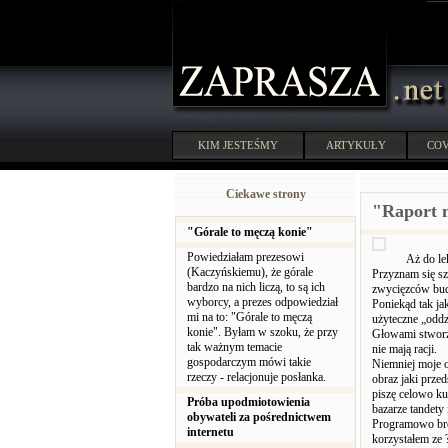
KIM JESTEŚMY
ARTYKUŁY
COV
Ciekawe strony
"Raport m
"Górale to męczą konie"
Powiedziałam prezesowi
Aż do le
(Kaczyńskiemu), że górale
Przyznam się sz
bardzo na nich liczą, to są ich
zwycięzców bud
wyborcy, a prezes odpowiedział
Poniekąd tak ja
mi na to: "Górale to męczą
użyteczne „oddz
konie". Byłam w szoku, że przy
Głowami stworzy
tak ważnym temacie
nie mają racji.
gospodarczym mówi takie
Niemniej moje o
rzeczy - relacjonuje posłanka.
obraz jaki prze
piszę celowo ku
Próba upodmiotowienia
bazarze tandety 
obywateli za pośrednictwem
Programowo bro
internetu
korzystałem ze 