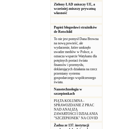
Zielony ŁAD zniszczy UE, a
wcześniej zniszczy prywatną
własność
Papież błogosławi strażników
de Rotschild
To nie jest pomysł Dana Browna
na nową powieść, ale
wydarzenie, które umknęło
uwadze mediów w Polsce, a
oznacza wsparcie Watykanu dla
potężnych postaci świata
finansów i przemysłu,
deklarujących działania na rzecz
przemiany systemu
gospodarczego współczesnego
świata.
Nanotechnologia w
szczepionkach
PIĄTA KOLUMNA -
SPRAWOZDANIE Z PRAC
NAD ANALIZĄ
ZAWARTOŚCI I DZIAŁANIA
"SZCZEPIONEK" NA COVID
Żadna ze 137. instytucji