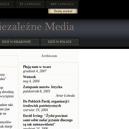
RASZA
TV
ZAPRASZA
ART
ZAPRASZA
Dodaj artykuł
DZIŚ W KRAKOWIE
DZIŚ W POLSCE
Archiwum
Plują nam w twarz
grudzień 4, 2007
ony.
Wniosek
auka”
maj 4, 2004
Zatupanie murów Jerycha
ząc
październik 8, 2003
ą zbrodnię.
Artur Łoboda
Zwyciężeni
Do Polskich Partii, organizacji i
adnie taki
środowisk patriotycznych
nie (nie
czerwiec 19, 2004
je na
David Irving: "Żydzi powinni
sami sobie zadać pytanie dlaczego
 umysłów
są tak znienawidzeni"
ak dzieje
grudzień 24, 2006