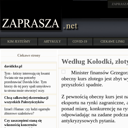
ZAPRASZ
KIM JESTEŚMY
ARTYKUŁY
COVID-19
CIEKAWE LINKI
Ciekawe strony
Według Kołodki, złot
davidicke.pl
Minister finansów Grzegor
Tym - którzy interesują się losami
Świata nie ma potrzeby
obecny kurs złotego jest zbyt 
przedstawiać Davida Icke. Tym
przyszłości spadnie.
ktorzy do tej pory spali umysłowo
ta strona może otworzyć oczy.
Z pewnością obecny kurs jest n
Chcą całkowitej eksterminacji
eksportu na rynki zagraniczne, 
wszystkich Palestyńczyków
ponad miarę, konkurencję na r
Izrael i Hamas: czy ludzi ogarnęło
zbiorowe szaleństwo?
odpowiadając na zadane podczas
antykryzysowych pytania.
Czy zaszczepieni staną się
własnością koncernów