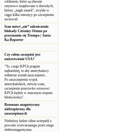
włókniste, które są obecnie
rutynowo znajdowane u dorosłych,
którzy „nagle zmarli”, zwykle w
ciągu kilku miesięcy po szczepieniu
na kowid.
Iran mówi „nie” zakończeniu
blokady Cieśniny Ormuz po
przyznaniu się Trumpa | Janta
Ka Reporter
Czy celem szczepień jest
unicestwienie USA?
“To, czego KPCh pragnie
najbardziej, to aby amerykańscy
żołnierze zostali zaszczepieni...
Po zaszczepieniu wojsk
amerykańskich, mówię wam,
szczepienie przeciwko wirusowi
KPCh będzie w znacznym stopniu
bliska końca”.
Rezonans magnetyczny
niebezpieczny dla
zaszczepionych
Niektórzy ludzie silnie ucierpieli z
powodu wytwarzanego przez niego
elektromagnetyzmu.