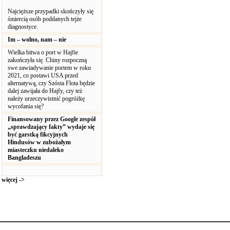
Najcięższe przypadki skończyły się
śmiercią osób poddanych tejże
diagnostyce.
Im – wolno, nam – nie
Wielka bitwa o port w Hajfie
zakończyła się. Chiny rozpoczną
swe zawiadywanie portem w roku
2021, co postawi USA przed
alternatywą, czy Szósta Flota będzie
dalej zawijała do Hajfy, czy też
należy urzeczywistnić pogróżkę
wycofania się?
Finansowany przez Google zespół
„sprawdzający fakty” wydaje się
być garstką fikcyjnych
Hindusów w zubożałym
miasteczku niedaleko
Bangladeszu
więcej ->