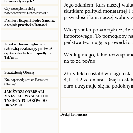
farmaceutycznych?
Jego zdaniem, kurs naszej walut
Czy szczepienia służą
skutkiem polityki monetarnej i
nowoczesnemu niewolnictwu?
przyszłości kurs naszej waluty 
Premier Hiszpanii Pedro Sanchez
o wojnie przeciwko Iranowi
Wicepremier powtórzył też, że 
importowego. To pomogłoby na 
państwa też mogą wprowadzić t
Izrael w chaosie: ogłoszono
całkowitą ewakuację, ponieważ
ciężkie rakiety Iranu spadły na
Według niego, takie rozwiązani
Tel Awi...
na to za pó?no.
Strzeżcie się Obamy
Złoty lekko osłabł w ciągu osta
4,1 - 4,2 za dolara. Dzięki osł
Kto naprawdę stoi za Barakiem
Obamą?
euro utrzymuje się na podobny
JAK ŻYDZI ODEBRALI
MAJĄTKI I WYSŁALI 100
TYSIĘCY POLAKÓW DO
BRAZYLII
Dodaj komentarz