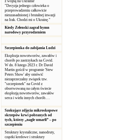
z wojną na Ukrainie
"Decyzja jednego człowieka o
przeprowadzeniu całkowicie
nieuzasadnionej i brutalnej inwazji
na Irak. Chodzi mi o Ukrainę."
Kiedy Zełenski zagrał hymn
narodowy przyrodzeniem
Szczepionka do zabijania Ludzi
Eksplozja nowotworów, zawałów i
chorób po zastrzykach na Covid.
W dn. 8 lutego 2023 r. Dr David
Martin gościł w programie 'Stew
Peters Show' aby omówić
niezaprzeczalny związek tzw.
"szczepionek" na Covid z
obserwowaną na całym świecie
eksplozją nowotworów, zawałów
serca i wielu innych chorób.…
Szokujące zdjęcia mikroskopowe
skrzepów krwi pobranych od
tych, którzy „nagle umarli” – po
szczepieniu
Struktury krystaliczne, nanodruty,
cząstki kredowe i struktury