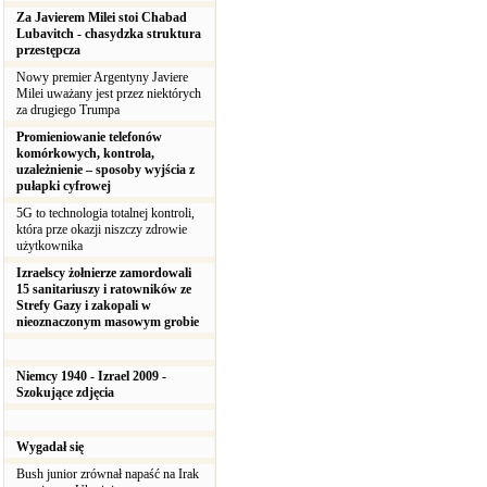
Za Javierem Milei stoi Chabad
Lubavitch - chasydzka struktura
przestępcza
Nowy premier Argentyny Javiere
Milei uważany jest przez niektórych
za drugiego Trumpa
Promieniowanie telefonów
komórkowych, kontrola,
uzależnienie – sposoby wyjścia z
pułapki cyfrowej
5G to technologia totalnej kontroli,
która prze okazji niszczy zdrowie
użytkownika
Izraelscy żołnierze zamordowali
15 sanitariuszy i ratowników ze
Strefy Gazy i zakopali w
nieoznaczonym masowym grobie
Niemcy 1940 - Izrael 2009 -
Szokujące zdjęcia
Wygadał się
Bush junior zrównał napaść na Irak