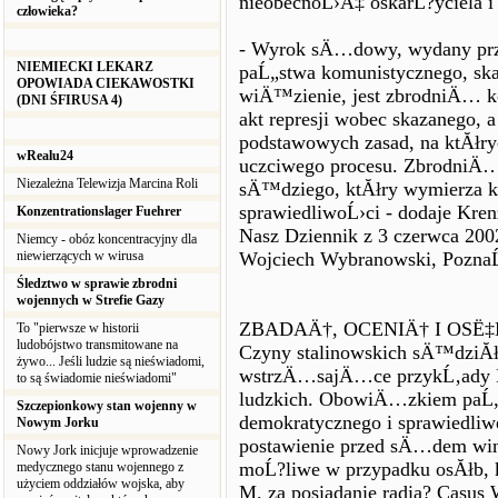
nieobecnoĹ›Ä‡ oskarĹ?yciela i
człowieka?
- Wyrok sÄ…dowy, wydany prz
NIEMIECKI LEKARZ
paĹ„stwa komunistycznego, sk
OPOWIADA CIEKAWOSTKI
wiÄ™zienie, jest zbrodniÄ… k
(DNI ŚFIRUSA 4)
akt represji wobec skazanego, 
podstawowych zasad, na ktĂłr
wRealu24
uczciwego procesu. ZbrodniÄ
Niezależna Telewizja Marcina Roli
sÄ™dziego, ktĂłry wymierza
sprawiedliwoĹ›ci - dodaje Kren
Konzentrationslager Fuehrer
Nasz Dziennik z 3 czerwca 200
Niemcy - obóz koncentracyjny dla
niewierzących w wirusa
Wojciech Wybranowski, Pozna
Śledztwo w sprawie zbrodni
wojennych w Strefie Gazy
ZBADAÄ†, OCENIÄ† I OSË‡
To "pierwsze w historii
ludobójstwo transmitowane na
Czyny stalinowskich sÄ™dziĂłw
żywo... Jeśli ludzie są nieświadomi,
wstrzÄ…sajÄ…ce przykĹ‚ady Ĺ
to są świadomie nieświadomi"
ludzkich. ObowiÄ…zkiem paĹ„s
Szczepionkowy stan wojenny w
demokratycznego i sprawiedliw
Nowym Jorku
postawienie przed sÄ…dem win
Nowy Jork inicjuje wprowadzenie
moĹ?liwe w przypadku osĂłb, 
medycznego stanu wojennego z
użyciem oddziałów wojska, aby
M. za posiadanie radia? Casus 