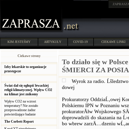
ZAPRASZ
KIM JESTEŚMY
ARTYKUŁY
COVID-19
CIEKAWE LINKI
Ciekawe strony
To działo się w Pol
Izby lekarskie to organizacje
ŚMIERCI ZA POSI
przestępcze
Wyrok za radio. Ĺšledztw
Świat dał się ogłupić lewackiej
dowej
religii klimatycznej. Wpływ CO2
na klimat jest znikomy
Prokuratorzy OddziaĹ‚owej Kom
Wpływ CO2 na wzrost
Polskiemu IPN w Poznaniu ws
temperatury? Nie zostało
przeprowadzone żadne
prokuratorĂłw Wojskowego S
potwierdzające badanie
doprowadzili do skazania na 
The Corbett Report
bo wbrew zarzÄ…dzeniu wĹ‚adz
Kanał YT niezależnego