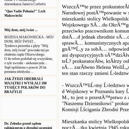
dziennikarza James'a Corbett'a
WszczÄ™te przez prokuratorĂ
"Quo Vadis Polonia?" Lech
Narodowej postÄ™powanie w sp
Makowiecki
mieszkanki stolicy Wielkopols
Wojskowego SÄ…du OkrÄ™gowe
Mój dom, mój świat ...
przeciwko pracownikom komuni
dotÄ…d jednak zbrodnie sÄ…do
BOŻENA MAKOWIECKA - MÓJ
DOM, MÓJ ŚWIAT...
sprawÄ… komunistycznych apa
Tytułowa piosenka z płyty "Mój
gnÄ™Ĺ‚y za sobÄ… odpowiedzia
dom, mój świat" powstała tuż po
ani dyspozycyjnych sÄ™dziĂłw,
obaleniu rządu Olszewskiego.
O ile refren podobał się wszystkim,
teĹ? prokuratorĂłw, ktĂłrzy osk
o tyle zwrotki - niekoniecznie...
sÄ… zarĂłwno Helena WoliĹ„ska
Stąd opóźniona o prawie 20 lat
premiera teledysku ...
ten stan rzeczy zmieni Ĺ›ledz
JAK ŻYDZI ODEBRALI
MAJĄTKI I WYSŁALI 100
- WszczÄ™liĹ›my Ĺ›ledztwo w
TYSIĘCY POLAKÓW DO
d Wojskowy w Poznaniu kary Ĺ›
BRAZYLII
M., to jest o przestÄ™pstwo z a
"Naszemu Dziennikowi" prokur
Komisji Ĺšcigania Zbrodni Prz
Mieszkanka stolicy Wielkopolsk
Dr. Zelenko przed sądem
poczÄ…tku kwietnia 1945 roku
rabinicznym o zbrodni szczepień