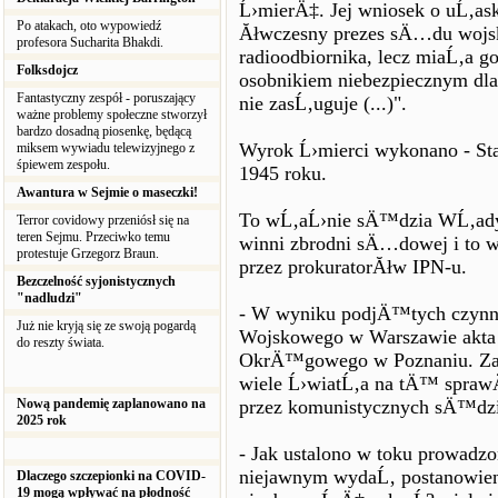
Ĺ›mierÄ‡. Jej wniosek o uĹ‚ask
Po atakach, oto wypowiedź
Ăłwczesny prezes sÄ…du wojs
profesora Sucharita Bhakdi.
radioodbiornika, lecz miaĹ‚a g
Folksdojcz
osobnikiem niebezpiecznym dl
Fantastyczny zespół - poruszający
nie zasĹ‚uguje (...)".
ważne problemy społeczne stworzył
bardzo dosadną piosenkę, będącą
Wyrok Ĺ›mierci wykonano - Sta
miksem wywiadu telewizyjnego z
śpiewem zespołu.
1945 roku.
Awantura w Sejmie o maseczki!
To wĹ‚aĹ›nie sÄ™dzia WĹ‚ady
Terror covidowy przeniósł się na
teren Sejmu. Przeciwko temu
winni zbrodni sÄ…dowej i to w
protestuje Grzegorz Braun.
przez prokuratorĂłw IPN-u.
Bezczelność syjonistycznych
"nadludzi"
- W wyniku podjÄ™tych czynno
Już nie kryją się ze swoją pogardą
Wojskowego w Warszawie akt
do reszty świata.
OkrÄ™gowego w Poznaniu. Zaw
wiele Ĺ›wiatĹ‚a na tÄ™ spra
Nową pandemię zaplanowano na
przez komunistycznych sÄ™dzi
2025 rok
- Jak ustalono w toku prowadz
niejawnym wydaĹ‚ postanowien
Dlaczego szczepionki na COVID-
19 mogą wpływać na płodność