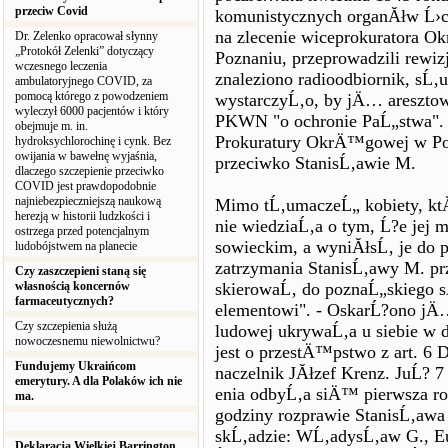
przeciw Covid
komunistycznych organĂłw Ĺ›cig
na zlecenie wiceprokurator
Dr. Zelenko opracował słynny
„Protokół Zelenki” dotyczący
Poznaniu, przeprowadzili rewiz
wczesnego leczenia
znaleziono radioodbiornik, sĹ‚
ambulatoryjnego COVID, za
pomocą którego z powodzeniem
wystarczyĹ‚o, by jÄ… areszto
wyleczył 6000 pacjentów i który
PKWN "o ochronie PaĹ„stwa". 
obejmuje m. in.
Prokuratury OkrÄ™gowej w Po
hydroksychlorochinę i cynk. Bez
owijania w bawełnę wyjaśnia,
przeciwko StanisĹ‚awie M.
dlaczego szczepienie przeciwko
COVID jest prawdopodobnie
najniebezpieczniejszą naukową
Mimo tĹ‚umaczeĹ„ kobiety, kt
herezją w historii ludzkości i
nie wiedziaĹ‚a o tym, Ĺ?e jej
ostrzega przed potencjalnym
sowieckim, a wyniĂłsĹ‚ je do p
ludobójstwem na planecie
zatrzymania StanisĹ‚awy M. p
Czy zaszczepieni staną się
własnością koncernów
skierowaĹ‚ do poznaĹ„skiego 
farmaceutycznych?
elementowi". - OskarĹ?ono jÄ
Czy szczepienia służą
ludowej ukrywaĹ‚a u siebie w d
nowoczesnemu niewolnictwu?
jest o przestÄ™pstwo z art. 6 
Fundujemy Ukraińcom
naczelnik JĂłzef Krenz. JuĹ? 
emerytury. A dla Polaków ich nie
enia odbyĹ‚a siÄ™ pierwsza r
ma.
godziny rozprawie StanisĹ‚awa
skĹ‚adzie: WĹ‚adysĹ‚aw G., Eug
Deklaracja Wielkiej Barrington