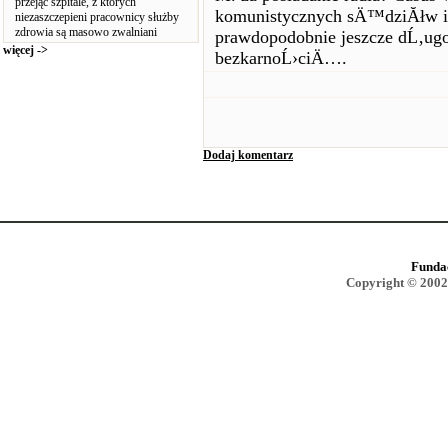
przejąć szpitale, z których
komunistycznych sÄ™dziĂłw i p
niezaszczepieni pracownicy służby
zdrowia są masowo zwalniani
prawdopodobnie jeszcze dĹ‚u
więcej ->
bezkarnoĹ›ciÄ….
Dodaj komentarz
Funda
Copyright © 2002