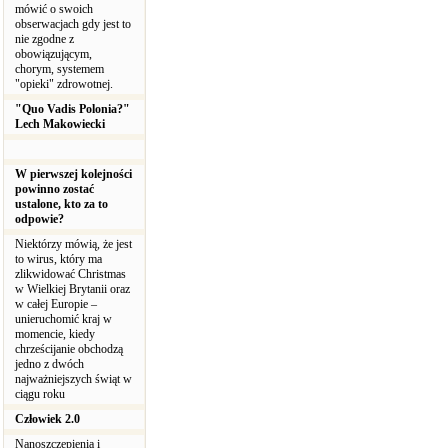
mówić o swoich
obserwacjach gdy jest to
nie zgodne z
obowiązującym,
chorym, systemem
"opieki" zdrowotnej.
"Quo Vadis Polonia?"
Lech Makowiecki
W pierwszej kolejności
powinno zostać
ustalone, kto za to
odpowie?
Niektórzy mówią, że jest
to wirus, który ma
zlikwidować Christmas
w Wielkiej Brytanii oraz
w całej Europie –
unieruchomić kraj w
momencie, kiedy
chrześcijanie obchodzą
jedno z dwóch
najważniejszych świąt w
ciągu roku
Człowiek 2.0
Nanoszczepienia i