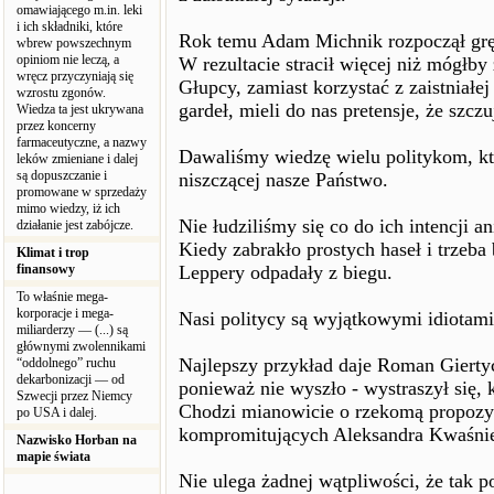
omawiającego m.in. leki
i ich składniki, które
Rok temu Adam Michnik rozpoczął grę, 
wbrew powszechnym
opiniom nie leczą, a
W rezultacie stracił więcej niż mógłby
wręcz przyczyniają się
Głupcy, zamiast korzystać z zaistniałej 
wzrostu zgonów.
gardeł, mieli do nas pretensje, że szcz
Wiedza ta jest ukrywana
przez koncerny
farmaceutyczne, a nazwy
Dawaliśmy wiedzę wielu politykom, kt
leków zmieniane i dalej
są dopuszczanie i
niszczącej nasze Państwo.
promowane w sprzedaży
mimo wiedzy, iż ich
Nie łudziliśmy się co do ich intencji 
działanie jest zabójcze.
Kiedy zabrakło prostych haseł i trzeb
Klimat i trop
finansowy
Leppery odpadały z biegu.
To właśnie mega-
korporacje i mega-
Nasi politycy są wyjątkowymi idiotami
miliarderzy — (...) są
głównymi zwolennikami
Najlepszy przykład daje Roman Giertyc
“oddolnego” ruchu
dekarbonizacji — od
ponieważ nie wyszło - wystraszył się, 
Szwecji przez Niemcy
Chodzi mianowicie o rzekomą propozyc
po USA i dalej.
kompromitujących Aleksandra Kwaśni
Nazwisko Horban na
mapie świata
Nie ulega żadnej wątpliwości, że tak p