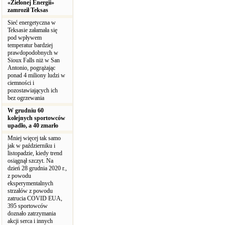
«Zielonej Energii»
zamroził Teksas
Sieć energetyczna w
Teksasie załamała się
pod wpływem
temperatur bardziej
prawdopodobnych w
Sioux Falls niż w San
Antonio, pogrążając
ponad 4 miliony ludzi w
ciemności i
pozostawiających ich
bez ogrzewania
W grudniu 60
kolejnych sportowców
upadło, a 40 zmarło
Mniej więcej tak samo
jak w październiku i
listopadzie, kiedy trend
osiągnął szczyt. Na
dzień 28 grudnia 2020 r.,
z powodu
eksperymentalnych
strzałów z powodu
zatrucia COVID EUA,
395 sportowców
doznało zatrzymania
akcji serca i innych