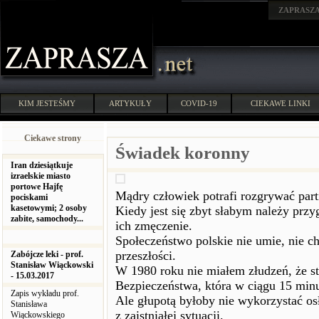
ZAPRASZ
KIM JESTEŚMY
ARTYKUŁY
COVID-19
CIEKAWE LINKI
Ciekawe strony
Świadek koronny
Iran dziesiątkuje
izraelskie miasto
portowe Hajfę
Mądry człowiek potrafi rozgrywać parti
pociskami
kasetowymi; 2 osoby
Kiedy jest się zbyt słabym należy prz
zabite, samochody...
ich zmęczenie.
Społeczeństwo polskie nie umie, nie c
przeszłości.
Zabójcze leki - prof.
Stanisław Wiąckowski
W 1980 roku nie miałem złudzeń, że st
- 15.03.2017
Bezpieczeństwa, która w ciągu 15 min
Zapis wykładu prof.
Ale głupotą byłoby nie wykorzystać o
Stanisława
z zaistniałej sytuacji.
Wiąckowskiego