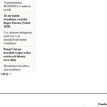
Transhumanizm,
MODERNA w natarciu
na mR
AI nie będzie
świadoma, twierdzi
Roger Penrose (Nobel
2020)
Czy sztuczna inteligencja
może być i czy
kiedykolwiek będzie
świadoma?
Ponad 5 lat po
kowidzie wojna wobec
uczciwych lekarzy
trwa dalej
Zbrodniarze kowidowi
niszczą lekarzy
więcej ->
Funda