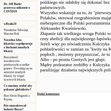
polskiego nie udałoby się dokonać be
Dr. Jeff Barke
państwowych.
przerywa milczenie o
COVID19
Wszystko wskazuje na to, że "pierwszy
Polaków, sterował rozgrabieniem mająt
niebezpieczne dla Polski porozumienia
wRealu24
Aleksander Kwaśniewski.
Niezależna Telewizja
Złapanie tak wielkiego wroga Polski w
Marcina Roli
ceny abolicji dla największego łapówkar
Naczelna Izba
Jeżeli więc po oświadczeniu Kulczyka
lekarska współpracuje
z duchami zmarłych
pobłażliwości w zamian za "kwity na
lekarzy
popłoch , możemy przypuszczać, że tu 
Bezczelność
Albo - po prostu Giertych jest głupi.
kowidowców
Mądry prokurator zrobiłby z Kulczyka
przekroczyła wszelkie
granice. Powołują się na
paraliżując działania największych pol
autorytet zmarłych
lekarzy, by ścigać
uczciwych lekarzy.
Co musimy zrobić aby
pokonać globalistów?
Dodaj komentarz
Brat Alexis Bugnolo z
Rzymu.
Kto zmasakrował
ludność Buczy?