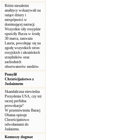
Różni niezależni
analitycy wskazywali na
rażące dziury i
niespójności w
dominującej narracji.
Wszystkie siły rosyjskie
opuściły Bucza w środę
30 marca, zauważa
Lauria, powołując się na
zgodę wszystkich stron:
rosyjskich i ukraińskich
urzędników oraz
zachodnich
obserwatorów mediów.
Pomylił
Chrześcijaństwo z
Judaizmem
Skandaliczna niewiedza
Prezydenta USA, czy też
raczej perfidna
prowokacja?
W przemówieniu Baracj
Obama opisuje
Chrześcijaństwo
odwołaniami do
Judaizmu.
Komuszy dogmat