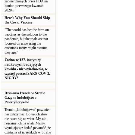
zatwierdzonych przez FDA na
koniec pierwszego kwartału
2020 r.
Here's Why You Should Skip
the Covid Vaccine
“The world has bet the farm on
vaccines as the solution to the
pandemic, but the trials are not
focused on answering the
questions many might assume
they are.”
Żadna ze 137. instytucji
naukowych badających
kowida - nie wyizolowała, w
czystej postaci SARS-COV-2.
NIGDY!
Działania Izraela w Strefie
Gazy to ludobójstwo
Palestyńczyków
Termin „ludobójstwo” powinien
nas zatrzymać. Bo takich słów
nie rzuca się na wiatr. My nie
rzucamy ich na wiatr. Mamy
wynikającą z badań pewność, że
działania sił izraelskich w Strefie