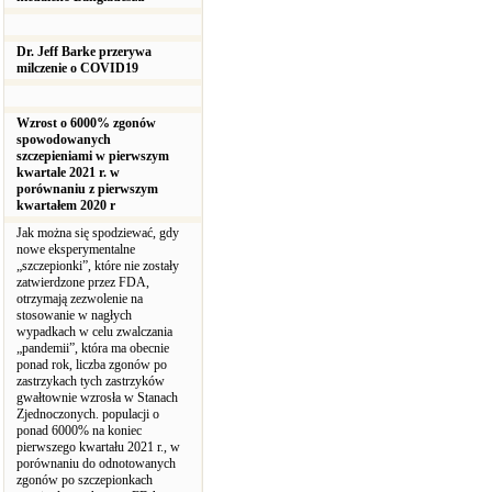
Dr. Jeff Barke przerywa
milczenie o COVID19
Wzrost o 6000% zgonów
spowodowanych
szczepieniami w pierwszym
kwartale 2021 r. w
porównaniu z pierwszym
kwartałem 2020 r
Jak można się spodziewać, gdy
nowe eksperymentalne
„szczepionki”, które nie zostały
zatwierdzone przez FDA,
otrzymają zezwolenie na
stosowanie w nagłych
wypadkach w celu zwalczania
„pandemii”, która ma obecnie
ponad rok, liczba zgonów po
zastrzykach tych zastrzyków
gwałtownie wzrosła w Stanach
Zjednoczonych. populacji o
ponad 6000% na koniec
pierwszego kwartału 2021 r., w
porównaniu do odnotowanych
zgonów po szczepionkach