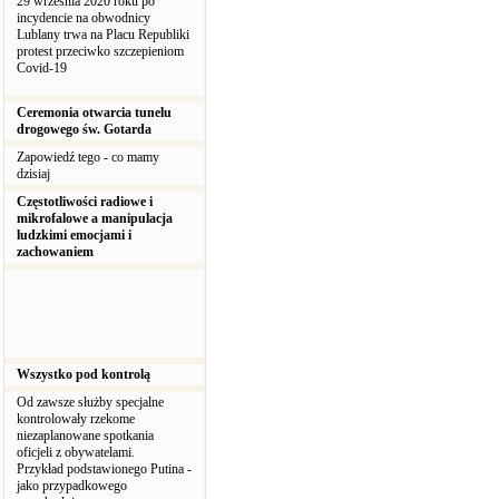
29 września 2020 roku po
incydencie na obwodnicy
Lublany trwa na Placu Republiki
protest przeciwko szczepieniom
Covid-19
Ceremonia otwarcia tunelu
drogowego św. Gotarda
Zapowiedź tego - co mamy
dzisiaj
Częstotliwości radiowe i
mikrofalowe a manipulacja
ludzkimi emocjami i
zachowaniem
Wszystko pod kontrolą
Od zawsze służby specjalne
kontrolowały rzekome
niezaplanowane spotkania
oficjeli z obywatelami.
Przykład podstawionego Putina -
jako przypadkowego