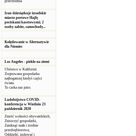
przechodnia.
Iran dziesiątkuje izraelskie
miasto portowe Hajfę
pociskami kasetowymi; 2
osoby zabite, samochody...
Kolędowanie w Alternatywie
dla Niemiec
Los Angeles - piekło na ziemi
Ubóstwo w Kalifornii.
Zrujnowana gospodarka
najbogatszej kiedyś części
świata.
To czeka nas jutro.
Ludobójstwo COVID-
konferencja w Wiedniu 23
październik 2020
Znieść wolności obywatelskich,
Zniszczyć gospodarki,
Zamknąć małe i średnie
przedsiębiorstwa,
Oddzielić, izolować i