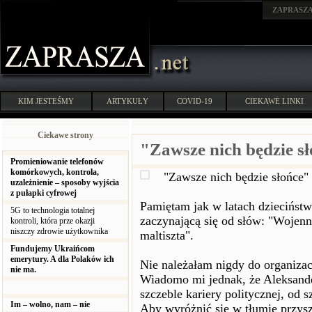
ZAPRASZ
KIM JESTEŚMY
ARTYKUŁY
COVID-19
CIEKAWE LINKI
Ciekawe strony
"Zawsze nich będzie s
Promieniowanie telefonów
komórkowych, kontrola,
"Zawsze nich będzie słońce"
uzależnienie – sposoby wyjścia
z pułapki cyfrowej
Pamiętam jak w latach dziecińst
5G to technologia totalnej
zaczynającą się od słów: "Wojenn
kontroli, która prze okazji
niszczy zdrowie użytkownika
maltiszta".
Fundujemy Ukraińcom
emerytury. A dla Polaków ich
Nie należałam nigdy do organizac
nie ma.
Wiadomo mi jednak, że Aleksand
szczeble kariery politycznej, od
Im – wolno, nam – nie
Aby wyróżnić się w tłumie przys