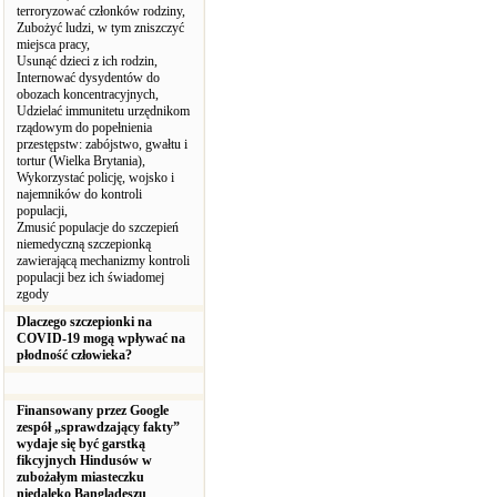
terroryzować członków rodziny,
Zubożyć ludzi, w tym zniszczyć
miejsca pracy,
Usunąć dzieci z ich rodzin,
Internować dysydentów do
obozach koncentracyjnych,
Udzielać immunitetu urzędnikom
rządowym do popełnienia
przestępstw: zabójstwo, gwałtu i
tortur (Wielka Brytania),
Wykorzystać policję, wojsko i
najemników do kontroli
populacji,
Zmusić populacje do szczepień
niemedyczną szczepionką
zawierającą mechanizmy kontroli
populacji bez ich świadomej
zgody
Dlaczego szczepionki na
COVID-19 mogą wpływać na
płodność człowieka?
Finansowany przez Google
zespół „sprawdzający fakty”
wydaje się być garstką
fikcyjnych Hindusów w
zubożałym miasteczku
niedaleko Bangladeszu