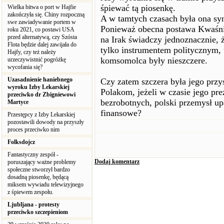
śpiewać tą piosenkę.
Wielka bitwa o port w Hajfie
zakończyła się. Chiny rozpoczną
A w tamtych czasach była ona s
swe zawiadywanie portem w
Ponieważ obecna postawa Kwaśni
roku 2021, co postawi USA
przed alternatywą, czy Szósta
na Irak świadczy jednoznacznie, ż
Flota będzie dalej zawijała do
tylko instrumentem politycznym, 
Hajfy, czy też należy
komsomolca były nieszczere.
urzeczywistnić pogróżkę
wycofania się?
Uzasadnienie haniebnego
Czy zatem szczera była jego przy
wyroku Izby Lekarskiej
Polakom, jeżeli w czasie jego pre
przeciwko dr Zbigniewowi
bezrobotnych, polski przemysł u
Martyce
finansowe?
Przestępcy z Izby Lekarskiej
pozostawili dowody na przyszły
proces przeciwko nim
Folksdojcz
Fantastyczny zespół -
Dodaj komentarz
poruszający ważne problemy
społeczne stworzył bardzo
dosadną piosenkę, będącą
miksem wywiadu telewizyjnego
z śpiewem zespołu.
Ljubljana - protesty
przeciwko szczepieniom