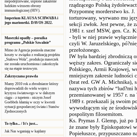
niepodejrzewane, uśpione zakażenie
rządzącego Polską żydolewac
ludzkim wirusem obrony
immunologicznej (HIV).
Przypomnę morderstwo ks. J. 
torturowany, wyrwano mu jęz
Imperium KLAUSA SCHWABA i
jego marionetki. DAVOS 2022.
sekcji zwłok. Jest pewne, że 
1981 r. szef MSW, gen. Cz. Ki
- byli w niej prawie wyłączni
Maseczki opadły – porażka
programu „Polskie Szwalnie”
czyli W. Jaruzelskiego, pó?ni
przełożonego.
Mimo że Agencja poniosła znaczne
koszty w związku z realizacją projektu
IW była bardziej zbrodniczą or
„Stalowa Wola”, produkcja maseczek
węższy zakres. Ograniczały s
nie została uruchomiona i zakończyła
Polskiego, Armii Krajowej, w
się na etapie testowym.
mniejszym zakresie ludności 
Zakrzyczana prawda
(brat red. GW A. Michnika), 
Mamy 2010 rok a zbrodniarze którzy
nazywa tych zbirów “lud?mi h
doprowadzili do wielu wojen i
kryzysu światowego w w dalszym
przemianowanej w 1957 r. na 
ciągu - z tupetem - niczym Josef
1989 r. przekazali ją swoim 
Goebbels kłamią w oczy w kwestii
sytuacji gospodarczej świata i Stanów
wywodzącym się ze środowisk
Zjednoczonych
pospolitym filosemitom.
Ks. Prymas J. Glemp, już po 
To tylko... / It's just...
że znane były Episkopatowi ws
Jak Nas wganiają w kajdany
Popiełuszce, przypuszczano na