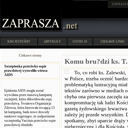
ZAPRASZ
KIM JESTEŚMY
ARTYKUŁY
COVID-19
CIEKAWE LINKI
Ciekawe strony
Komu bru?dzi ks. T.
Szczepionka przeciwko ospie
prawdziwej wyzwoliła wirusa
To, co robi ks. Zalewski
AIDS
w Polsce, trzeba ocenić bardz
problematyką lustracyjną mia
tekstów zarówno w mediach o.
Epidemia AIDS mogła zostać
wywołana przez masową kampanię
chyba ona pierwsza zaczęła za
szczepień, która zlikwidowała ospę
kompromitację tak ludzi Kości
prawdziwą. Światowa Organizacja
Zdrowia, która kierowała trwającą 13
gazetą żydowskiego lewactwa 
lat kampanią, bada nowe dowody
zależy jej przede wszystkim. 
naukowe sugerujące, że uodpornienie
spotkamy, zbyt uparcie drąży w
szczepionką Vaccinia przeciwko ospie
prawdziwej obudziło
niebezpieczny i dla Kościoła,