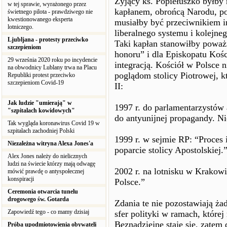
Żyjący ks. Popiełuszko byłb
w tej sprawie, wyrażonego przez
kapłanem, obrońcą Narodu, pol
świetnego pilota - prawdziwego nie
kwestionowanego eksperta
musiałby być przeciwnikiem i
lotniczego.
liberalnego systemu i kolejn
Ljubljana - protesty przeciwko
Taki kapłan stanowiłby poważ
szczepieniom
honoru” i dla Episkopatu Kośc
29 września 2020 roku po incydencie
integracją. Kościół w Polsce n
na obwodnicy Lublany trwa na Placu
poglądom stolicy Piotrowej, kt
Republiki protest przeciwko
szczepieniom Covid-19
II:
Jak ludzie "umierają" w
1997 r. do parlamentarzystów
"szpitalach kowidowych"
do antyunijnej propagandy. Nie
Tak wygląda koronawirus Covid 19 w
szpitalach zachodniej Polski
1999 r. w sejmie RP: “Proces
Niezależna witryna Alexa Jones'a
poparcie stolicy Apostolskiej.
Alex Jones należy do nielicznych
ludzi na świecie którzy mają odwagę
2002 r. na lotnisku w Krakowi
mówić prawdę o antyspołecznej
konspiracji
Polsce.”
Ceremonia otwarcia tunelu
drogowego św. Gotarda
Zdania te nie pozostawiają ża
Zapowiedź tego - co mamy dzisiaj
sfer polityki w ramach, które
Beznadziejne staje się, zatem
Próba upodmiotowienia obywateli