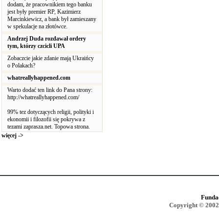
dodam, że pracownikiem tego banku
jest były premier RP, Kazimierz
Marcinkiewicz, a bank był zamieszany
w spekulacje na złotówce.
Andrzej Duda rozdawał ordery
tym, którzy czcicli UPA
Zobaczcie jakie zdanie mają Ukraińcy
o Polakach?
whatreallyhappened.com
Warto dodać ten link do Pana strony:
http://whatreallyhappened.com/
99% tez dotyczących religii, polityki i
ekonomii i filozofii się pokrywa z
tezami zaprasza.net. Topowa strona.
więcej ->
Funda
Copyright © 2002