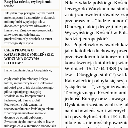
Rosyjska ruletka, czyli epidemia
Nikt z władz polskiego Kościo
testów
Jerzego do Watykanu na studia
Jak jeden mąż przyjęto błędny model
z niej zadowoleni również rz
matematyczny i zamknięto w domach
przepraszam - “ludzie honoru”
miliony ludzi wpędzając ich w
Dlaczego takiej decyzji nie p
dodatkowe problemy zdrowotne i
finansowe. Zrujnowano gospodarki,
Wyszyńskiego Kościół w Polsc
zlikwidowano całe branże,
bardziej europejskie?
przekreślono cały dorobek na temat
zdrowego stylu życia.
Ks. Popiełuszko w swoich kaza
jako katolicki duchowny prze
CAŁA PRAWDA O
KATASTROFIE SMOLEŃSKIEJ
przeciwnikiem totalitaryzmu l
WIDZIANA OCZYMA
konsekwencją katolickiej wia
PILOTÓW !
W dniach 16-17.04.1989 (5 lat 
Panie Kapitanie Jerzy Grzędzielski,
tzw. “Okrągłego stołu”!) w kl
chylę czoła jako młodszy kolega
Rakowieckiej odbyła się sesja
lotnik, za poniższy tekst. Brakowało
tysiąclecia…”, zorganizowan
mi dotąd głosu, tak doświadczonego
pilota, opisującego tragędię
Teologicznego. Przedmiotami 
smoleńską, tak kompetentnie i
jedność Europy oraz - uwaga 
fachowo, jak Pan to zrobił.
Dyskutanci zastanawiali się 
Pozwoliłem sobie zatem, na
rozpowszechnienie Pańskiego tekstu,
na duchowieństwo i wiernych 
z nadzieją na możliwe szerokie
ich przychylności dla UE i dla
dotarcie do opinii publicznej.
Zwracam się do internautów o liczne
nikt z nas nie myślał poważn
udostępnienia w internecie stanowiska