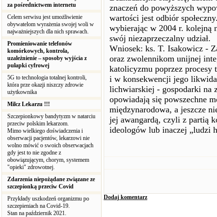
za pośrednictwem internetu
znaczeń do powyższych wypowi
wartości jest odbiór społeczny
Celem serwisu jest umożliwienie
obywatelom wyrażenia swojej woli w
wybierając w 2004 r. kolejną 
najważniejszych dla nich sprawach.
swój niezaprzeczalny udział.
Promieniowanie telefonów
Wniosek: ks. T. Isakowicz - 
komórkowych, kontrola,
oraz zwolennikom unijnej integ
uzależnienie – sposoby wyjścia z
pułapki cyfrowej
katolicyzmu poprzez procesy 
5G to technologia totalnej kontroli,
i w konsekwencji jego likwidac
która prze okazji niszczy zdrowie
lichwiarskiej - gospodarki na 
użytkownika
opowiadają się powszechne med
Milcz Lekarzu !!!
międzynarodowa, a jeszcze nie
Szczepionkowy bandytyzm w natarciu
jej awangardą, czyli z parti
przeciw polskim lekarzom.
ideologów lub inaczej „ludzi 
Mimo wielkiego doświadczenia i
obserwacji pacjentów, lekarzowi nie
wolno mówić o swoich obserwacjach
gdy jest to nie zgodne z
obowiązującym, chorym, systemem
"opieki" zdrowotnej.
Zdarzenia niepożądane związane ze
szczepionką przeciw Covid
Dodaj komentarz
Przykłady uszkodzeń organizmu po
szczepieniach na Covid-19.
Stan na październik 2021.