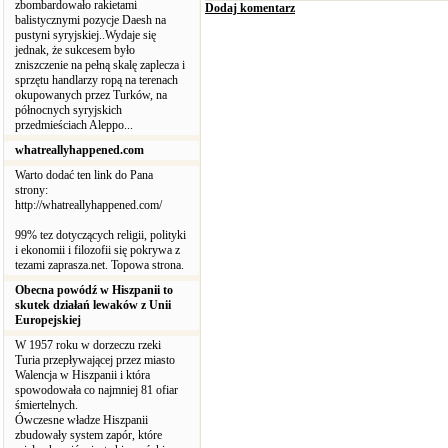
zbombardowało rakietami
Dodaj komentarz
balistycznymi pozycje Daesh na
pustyni syryjskiej..Wydaje się
jednak, że sukcesem było
zniszczenie na pełną skalę zaplecza i
sprzętu handlarzy ropą na terenach
okupowanych przez Turków, na
północnych syryjskich
przedmieściach Aleppo...
whatreallyhappened.com
Warto dodać ten link do Pana
strony:
http://whatreallyhappened.com/
99% tez dotyczących religii, polityki
i ekonomii i filozofii się pokrywa z
tezami zaprasza.net. Topowa strona.
Obecna powódź w Hiszpanii to
skutek działań lewaków z Unii
Europejskiej
W 1957 roku w dorzeczu rzeki
Turia przepływającej przez miasto
Walencja w Hiszpanii i która
spowodowała co najmniej 81 ofiar
śmiertelnych.
Ówczesne władze Hiszpanii
zbudowały system zapór, które