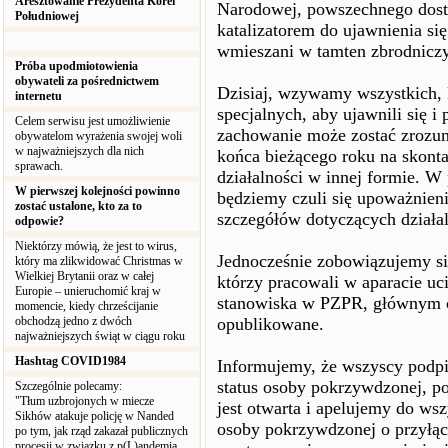
Aresztowanie Prezydenta Korei
Narodowej, powszechnego dostęp
Południowej
katalizatorem do ujawnienia się
wmieszani w tamten zbrodniczy
Próba upodmiotowienia
obywateli za pośrednictwem
Dzisiaj, wzywamy wszystkich, 
internetu
specjalnych, aby ujawnili się i 
Celem serwisu jest umożliwienie
zachowanie może zostać zrozum
obywatelom wyrażenia swojej woli
w najważniejszych dla nich
końca bieżącego roku na skonta
sprawach.
działalności w innej formie. 
W pierwszej kolejności powinno
będziemy czuli się upoważnien
zostać ustalone, kto za to
szczegółów dotyczących działal
odpowie?
Niektórzy mówią, że jest to wirus,
Jednocześnie zobowiązujemy się
który ma zlikwidować Christmas w
Wielkiej Brytanii oraz w całej
którzy pracowali w aparacie uc
Europie – unieruchomić kraj w
stanowiska w PZPR, głównym c
momencie, kiedy chrześcijanie
obchodzą jedno z dwóch
opublikowane.
najważniejszych świąt w ciągu roku
Hashtag COVID1984
Informujemy, że wszyscy podpi
status osoby pokrzywdzonej, p
Szczególnie polecamy:
"Tłum uzbrojonych w miecze
jest otwarta i apelujemy do wsz
Sikhów atakuje policję w Nanded
osoby pokrzywdzonej o przyłąc
po tym, jak rząd zakazał publicznych
procesji w związku z p(L)andemią.