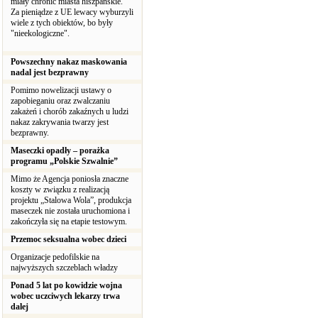
miały chronić miasta hiszpańskie.
Za pieniądze z UE lewacy wyburzyli
wiele z tych obiektów, bo były
"nieekologiczne".
Powszechny nakaz maskowania
nadal jest bezprawny
Pomimo nowelizacji ustawy o
zapobieganiu oraz zwalczaniu
zakażeń i chorób zakaźnych u ludzi
nakaz zakrywania twarzy jest
bezprawny.
Maseczki opadły – porażka
programu „Polskie Szwalnie”
Mimo że Agencja poniosła znaczne
koszty w związku z realizacją
projektu „Stalowa Wola”, produkcja
maseczek nie została uruchomiona i
zakończyła się na etapie testowym.
Przemoc seksualna wobec dzieci
Organizacje pedofilskie na
najwyższych szczeblach władzy
Ponad 5 lat po kowidzie wojna
wobec uczciwych lekarzy trwa
dalej