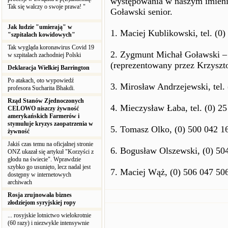
występowania w naszym imieni
Tak się walczy o swoje prawa! "
Goławski senior.
Jak ludzie "umierają" w
1. Maciej Kublikowski, tel. (0
"szpitalach kowidowych"
Tak wygląda koronawirus Covid 19
2. Zygmunt Michał Goławski – s
w szpitalach zachodniej Polski
(reprezentowany przez Krzyszt
Deklaracja Wielkiej Barrington
Po atakach, oto wypowiedź
3. Mirosław Andrzejewski, tel
profesora Sucharita Bhakdi.
Rząd Stanów Zjednoczonych
4. Mieczysław Łaba, tel. (0) 2
CELOWO niszczy żywność
amerykańskich Farmerów i
stymuluje kryzys zaopatrzenia w
5. Tomasz Olko, (0) 500 042 1
żywność
Jakiś czas temu na oficjalnej stronie
6. Bogusław Olszewski, (0) 50
ONZ ukazał się artykuł "Korzyści z
głodu na świecie". Wprawdzie
szybko go usunięto, lecz nadal jest
7. Maciej Wąż, (0) 506 047 5
dostępny w internetowych
archiwach
Rosja zrujnowała biznes
złodziejom syryjskiej ropy
... rosyjskie lotnictwo wielokrotnie
(60 razy) i niezwykle intensywnie