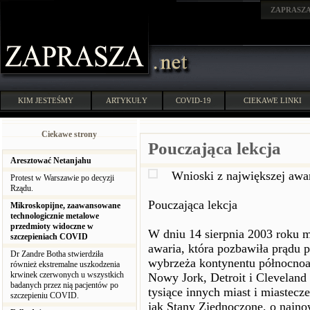
ZAPRASZ
KIM JESTEŚMY
ARTYKUŁY
COVID-19
CIEKAWE LINKI
Ciekawe strony
Pouczająca lekcja
Aresztować Netanjahu
Wnioski z największej awar
Protest w Warszawie po decyzji
Rządu.
Pouczająca lekcja
Mikroskopijne, zaawansowane
technologicznie metalowe
przedmioty widoczne w
W dniu 14 sierpnia 2003 roku m
szczepieniach COVID
awaria, która pozbawiła prądu
Dr Zandre Botha stwierdziła
wybrzeża kontynentu północnoam
również ekstremalne uszkodzenia
krwinek czerwonych u wszystkich
Nowy Jork, Detroit i Cleveland
badanych przez nią pacjentów po
tysiące innych miast i miastecz
szczepieniu COVID.
jak Stany Zjednoczone, o najnow