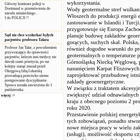
wykorzystania.
Główny komisarz policji w
Dortmund w przemówieniu do
Wody geotermalne stref wulkan
narodu niemieckiego…
Włoszech do produkcji energii e
I do POLICJI !!
zastosowanie w Islandii i Turcj
przygotowuje się Europa Zachodn
planuje budowę zakładów geoen
Sąd nie chce wysłuchać byłych
pacjentów profesora Talara
gorących, suchych skał. Polska,
Profesor Jan Talar, z powodzeniem
również dogodne warunki do pr
przywracający do sprawności
geotermalnych o temperaturze p
pacjentów, którym inni medycy nie
Górnośląską Niecką Węglową, 
dawali szans przeżycia, po raz
kolejny stanąć musiał przed
nasunięciem Karpat Fliszowych
Okręgową Izbą Lekarską
zaprojektować przebudowę istni
prowadzącą przeciwko niemu
postępowanie dyscyplinarne.
zakłady geoenergetyczne.
Sprawa została zawieszona do 1
W związku z traktatem akcesyj
października.
zwiększyć udział odnawialnych
więcej ->
kraju z obecnego poziomu 2 pro
roku 2020.
Przestawienie polskiej energety
tych zobowiązań, ponadto stwor
nowe miejsca pracy w wielu zak
(usługi), możliwość eksportu cz