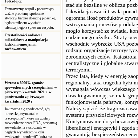
Folksdojcz
stać się bezsilne w obliczu poz
Fantastyczny zespół - poruszający
Likwidacja awarii trwała ponad 
ważne problemy społeczne
ogromna ilość produktów żywn
stworzył bardzo dosadną piosenkę,
będącą miksem wywiadu
wstrzymania procesów produkcyj
telewizyjnego z śpiewem zespołu.
mogło korzystać ze światła, kom
Częstotliwości radiowe i
codziennego użytku. Straty ocen
mikrofalowe a manipulacja
wschodnie wybrzeże USA pozbaw
ludzkimi emocjami i
zachowaniem
rodzaju organizacje terrorystyc
zbrodniczych celów. Katastrofa
centralistyczne i globalne stw
terroryzmu.
Przez lata, kiedy w energię za
regionalny, taka tragedia była 
Wzrost o 6000% zgonów
spowodowanych szczepieniami w
wymagała wówczas większego wy
pierwszym kwartale 2021 r. w
dawało gwarancję, że mała grup
porównaniu z pierwszym
funkcjonowania państwa, kontyn
kwartałem 2020 r
Należy sądzić, że tragiczna aw
Jak można się spodziewać, gdy
nowe eksperymentalne
systemu przyszłościowych rozw
„szczepionki”, które nie zostały
Kontynuowanie dotychczasowej t
zatwierdzone przez FDA, otrzymają
liberalizacji energetyki i zgod
zezwolenie na stosowanie w
nagłych wypadkach w celu
gwarantują bezpieczeństwa ene
zwalczania „pandemii”, która ma