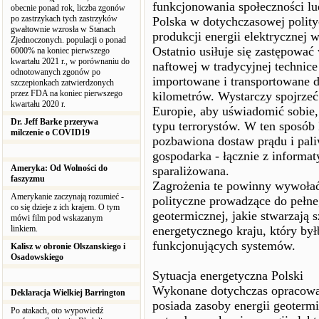
funkcjonowania społeczności lu
obecnie ponad rok, liczba zgonów
po zastrzykach tych zastrzyków
Polska w dotychczasowej polity
gwałtownie wzrosła w Stanach
produkcji energii elektrycznej
Zjednoczonych. populacji o ponad
Ostatnio usiłuje się zastępować
6000% na koniec pierwszego
kwartału 2021 r., w porównaniu do
naftowej w tradycyjnej technice
odnotowanych zgonów po
importowane i transportowane do
szczepionkach zatwierdzonych
przez FDA na koniec pierwszego
kilometrów. Wystarczy spojrzeć
kwartału 2020 r.
Europie, aby uświadomić sobie
Dr. Jeff Barke przerywa
typu terrorystów. W ten sposób
milczenie o COVID19
pozbawiona dostaw prądu i paliw
gospodarka - łącznie z informat
Ameryka: Od Wolności do
sparaliżowana.
faszyzmu
Zagrożenia te powinny wywołać
Amerykanie zaczynają rozumieć -
polityczne prowadzące do pełn
co się dzieje z ich krajem. O tym
geotermicznej, jakie stwarzają
mówi film pod wskazanym
linkiem.
energetycznego kraju, który był
funkcjonujących systemów.
Kalisz w obronie Olszanskiego i
Osadowskiego
Sytuacja energetyczna Polski
Wykonane dotychczas opracowan
Deklaracja Wielkiej Barrington
posiada zasoby energii geoterm
Po atakach, oto wypowiedź