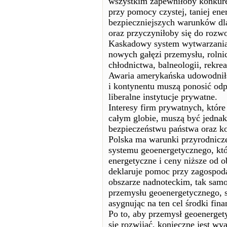
wszystkim zapewniłoby konkur
przy pomocy czystej, taniej ene
bezpieczniejszych warunków dla
oraz przyczyniłoby się do rozwo
Kaskadowy system wytwarzania 
nowych gałęzi przemysłu, rolni
chłodnictwa, balneologii, rekreac
Awaria amerykańska udowodniła 
i kontynentu muszą ponosić odp
liberalne instytucje prywatne.
Interesy firm prywatnych, które
całym globie, muszą być jednak
bezpieczeństwu państwa oraz k
Polska ma warunki przyrodnicz
systemu geoenergetycznego, kt
energetyczne i ceny niższe od o
deklaruje pomoc przy zagospod
obszarze nadnoteckim, tak samo
przemysłu geoenergetycznego, s
asygnując na ten cel środki fin
Po to, aby przemysł geoenerget
się rozwijać, konieczne jest wy