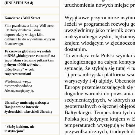
(DNI ŚFIRUSA 4)
uruchomienia nowych miejsc pra
Wyjątkowe przyrodnicze usytuo
Kanciarze z Wall Street
Jeżeli w programach rozwoju go
Film przedstawia kulisy Wall street
uwzględnimy jako miernik oceny 
. Metody działania , które
doprowadziły w ciągu kilku
maksymalnego zysku, będziemy m
ostatnich lat do wywołania kryzysu
krajem wiodącym w zjednoczon
finansowego.
dostatnim.
16 czerwca globaliści wywołali
Ta wiodąca rola Polski wynika z
mRNA „biologiczne tsunami” na
japońskim stadionie piłkarskim
geologicznego na całym kontyn
pełnym 40000 widzów –
sytuację, że stykają się tutaj 4 
„Replikony” w celu
1) prekambryjska platforma wsc
rozprzestrzeniani
waryscydy i 4) alpidy. Obecność
Wiadomość wręcz
nieprawdopodobna.
Europy przemieszczających się 
Ale zapamiętajmy ją.
dogodne warunki do powstania 
sedymentacyjnych, w których z
Ukraińcy umierają walcząc z
geotermalnych o łącznej objętoś
Rosjanami w interesie
żydowskich włascicieli Ukrainy
Bałtyckiego. Temperatura tych 
Polska jest jedynym krajem w E
temperaturach występują w base
"Służę ludziom, nie
przywulkanicznych, trudnych d
instytucjom"