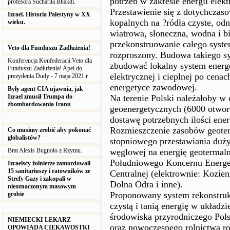
potrzeb w zakresie energii elektr
profesora Sucharita Bhakdi.
Przestawienie się z dotychczas
Izrael. Historia Palestyny w XX
kopalnych na ?ródła czyste, odn
wieku.
wiatrowa, słoneczna, wodna i b
przekonstruowanie całego syste
Veto dla Funduszu Zadłużenia!
rozproszony. Budowa takiego s
Konferencja Konfederacji:Veto dla
zbudować lokalny system energe
Funduszu Zadłużenia! Apel do
elektrycznej i cieplnej po cen
prezydenta Dudy - 7 maja 2021 r.
energetyce zawodowej.
Były agent CIA ujawnia, jak
Izrael zmusił Trumpa do
Na terenie Polski należałoby w
zbombardowania Iranu
geoenergetycznych (6000 otwor
dostawę potrzebnych ilości energ
Rozmieszczenie zasobów geoter
Co musimy zrobić aby pokonać
globalistów?
stopniowego przestawiania duży
Brat Alexis Bugnolo z Rzymu.
węglowej na energię geotermaln
Południowego Koncernu Energet
Izraelscy żołnierze zamordowali
15 sanitariuszy i ratowników ze
Centralnej (elektrownie: Kozie
Strefy Gazy i zakopali w
Dolna Odra i inne).
nieoznaczonym masowym
Proponowany system rekonstrukc
grobie
czystą i tanią energię w układ
środowiska przyrodniczego Polsk
NIEMIECKI LEKARZ
oraz nowoczesnego rolnictwa ro
OPOWIADA CIEKAWOSTKI