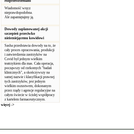
rozprzestrzeniani
Wiadomość wręcz
nieprawdopodobna.
Ale zapamiętajmy ją.
Dowody zaplanowanej akcji
szczepień przeciwko
nieistniejącemu kowidowi
Sasha przedstawia dowody na to, że
cały proces opracowania, produkcji
i zatwierdzenia zastrzyków na
Covid był jednym wielkim
teatrzykiem dla mas. Cała operacja,
począwszy od rzekomych "badań
klinicznych", a skończywszy na
samej nazwie i klasyfikacji prawnej
tych zastrzyków, jest jednym
wielkim oszustwem, dokonanym
przez rządy i agencje regulacyjne na
całym świecie w ścisłej współpracy
z kartelem farmaceutycznym.
więcej ->