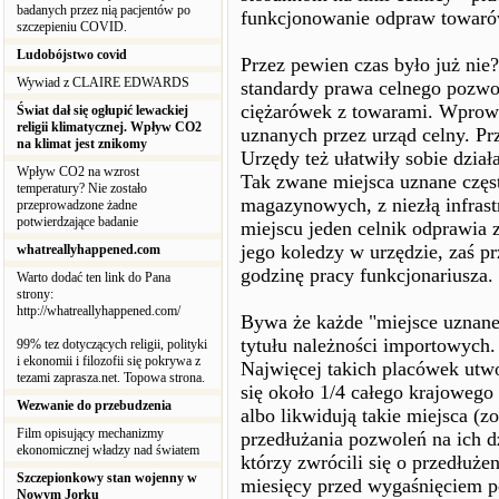
badanych przez nią pacjentów po
funkcjonowanie odpraw towarów
szczepieniu COVID.
Ludobójstwo covid
Przez pewien czas było już nie?
Wywiad z CLAIRE EDWARDS
standardy prawa celnego pozwol
ciężarówek z towarami. Wprow
Świat dał się ogłupić lewackiej
religii klimatycznej. Wpływ CO2
uznanych przez urząd celny. Prz
na klimat jest znikomy
Urzędy też ułatwiły sobie dzia
Wpływ CO2 na wzrost
Tak zwane miejsca uznane częs
temperatury? Nie zostało
magazynowych, z niezłą infras
przeprowadzone żadne
potwierdzające badanie
miejscu jeden celnik odprawia 
jego koledzy w urzędzie, zaś pr
whatreallyhappened.com
godzinę pracy funkcjonariusza.
Warto dodać ten link do Pana
strony:
http://whatreallyhappened.com/
Bywa że każde "miejsce uznane"
tytułu należności importowych.
99% tez dotyczących religii, polityki
i ekonomii i filozofii się pokrywa z
Najwięcej takich placówek utw
tezami zaprasza.net. Topowa strona.
się około 1/4 całego krajowego 
Wezwanie do przebudzenia
albo likwidują takie miejsca (z
Film opisujący mechanizmy
przedłużania pozwoleń na ich d
ekonomicznej władzy nad światem
którzy zwrócili się o przedłuże
Szczepionkowy stan wojenny w
miesięcy przed wygaśnięciem 
Nowym Jorku