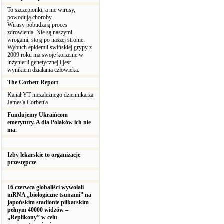
To szczepionki, a nie wirusy,
powodują choroby.
Wirusy pobudzają proces
zdrowienia. Nie są naszymi
wrogami, stoją po naszej stronie.
Wybuch epidemii świńskiej grypy z
2009 roku ma swoje korzenie w
inżynierii genetycznej i jest
wynikiem działania człowieka.
The Corbett Report
Kanał YT niezależnego dziennikarza
James'a Corbett'a
Fundujemy Ukraińcom
emerytury. A dla Polaków ich nie
ma.
Izby lekarskie to organizacje
przestępcze
16 czerwca globaliści wywołali
mRNA „biologiczne tsunami” na
japońskim stadionie piłkarskim
pełnym 40000 widzów –
„Replikony” w celu