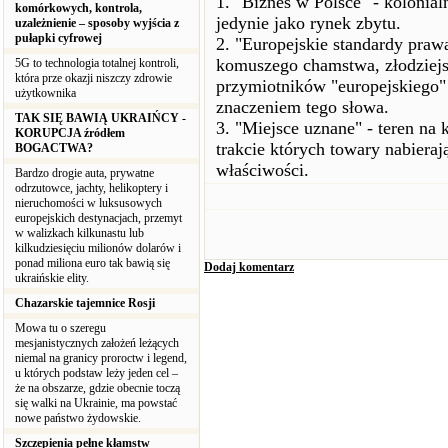
1. "Biznes w Polsce" - kolonial
komórkowych, kontrola,
jedynie jako rynek zbytu.
uzależnienie – sposoby wyjścia z
pułapki cyfrowej
2. "Europejskie standardy praw
komuszego chamstwa, złodziejs
5G to technologia totalnej kontroli,
która prze okazji niszczy zdrowie
przymiotników "europejskiego" 
użytkownika
znaczeniem tego słowa.
TAK SIĘ BAWIĄ UKRAIŃCY -
3. "Miejsce uznane" - teren n
KORUPCJA źródłem
trakcie których towary nabieraj
BOGACTWA?
właściwości.
Bardzo drogie auta, prywatne
odrzutowce, jachty, helikoptery i
nieruchomości w luksusowych
europejskich destynacjach, przemyt
w walizkach kilkunastu lub
kilkudziesięciu milionów dolarów i
ponad miliona euro tak bawią się
Dodaj komentarz
ukraińskie elity.
Chazarskie tajemnice Rosji
Mowa tu o szeregu
mesjanistycznych założeń leżących
niemal na granicy proroctw i legend,
u których podstaw leży jeden cel –
że na obszarze, gdzie obecnie toczą
się walki na Ukrainie, ma powstać
nowe państwo żydowskie.
Szczepienia pełne kłamstw