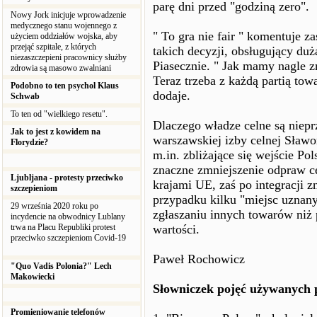
parę dni przed "godziną zero".
Nowy Jork inicjuje wprowadzenie
medycznego stanu wojennego z
" To gra nie fair " komentuje z
użyciem oddziałów wojska, aby
przejąć szpitale, z których
takich decyzji, obsługujący d
niezaszczepieni pracownicy służby
Piasecznie. " Jak mamy nagle z
zdrowia są masowo zwalniani
Teraz trzeba z każdą partią tow
Podobno to ten psychol Klaus
dodaje.
Schwab
To ten od "wielkiego resetu".
Dlaczego władze celne są niep
Jak to jest z kowidem na
warszawskiej izby celnej Sławo
Florydzie?
m.in. zbliżające się wejście Po
znaczne zmniejszenie odpraw ce
Ljubljana - protesty przeciwko
krajami UE, zaś po integracji z
szczepieniom
przypadku kilku "miejsc uznany
29 września 2020 roku po
zgłaszaniu innych towarów niż p
incydencie na obwodnicy Lublany
trwa na Placu Republiki protest
wartości.
przeciwko szczepieniom Covid-19
Paweł Rochowicz
"Quo Vadis Polonia?" Lech
Makowiecki
Słowniczek pojęć używanych p
Promieniowanie telefonów