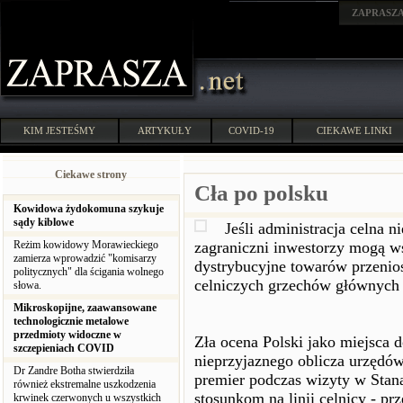
ZAPRASZ
KIM JESTEŚMY
ARTYKUŁY
COVID-19
CIEKAWE LINKI
Ciekawe strony
Cła po polsku
Kowidowa żydokomuna szykuje
sądy kiblowe
Jeśli administracja celna n
Reżim kowidowy Morawieckiego
zagraniczni inwestorzy mogą ws
zamierza wprowadzić "komisarzy
dystrybucyjne towarów przenios
politycznych" dla ścigania wolnego
celniczych grzechów głównych 
słowa.
Mikroskopijne, zaawansowane
technologicznie metalowe
przedmioty widoczne w
Zła ocena Polski jako miejsca 
szczepieniach COVID
nieprzyjaznego oblicza urzędów
Dr Zandre Botha stwierdziła
premier podczas wizyty w Stana
również ekstremalne uszkodzenia
stosunkom na linii celnicy - prz
krwinek czerwonych u wszystkich