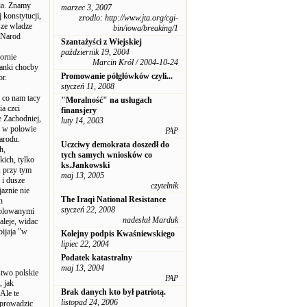
nia. Znamy
marzec 3, 2007
 konstytucji,
zrodlo: http://www.jta.org/cgi-
sze wladze
bin/iowa/breaking/1
 Narod
Szantażyści z Wiejskiej
październik 19, 2004
ornie
Marcin Król / 2004-10-24
ianki chocby
Promowanie półgłówków czyli...
or.
styczeń 11, 2008
o co nam tacy
"Moralność" na usługach
a czci
finansjery
 Zachodniej,
luty 14, 2003
u w polowie
PAP
arodu.
Uczciwy demokrata doszedł do
h,
tych samych wniosków co
kich, tylko
ks.Jankowski
, przy tym
maj 13, 2005
 i dusze
czytelnik
aznie nie
The Iraqi National Resistance
h
styczeń 22, 2008
neblowanymi
nadesłał Marduk
aleje, widac
bijaja "w
Kolejny podpis Kwaśniewskiego
lipiec 22, 2004
Podatek katastralny
maj 13, 2004
stwo polskie
PAP
, jak
Brak danych kto był patriotą.
Ale te
listopad 24, 2006
i prowadzic