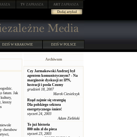
RASZA
TV
ZAPRASZA
ART
ZAPRASZA
Dodaj artykuł
DZIŚ W KRAKOWIE
DZIŚ W POLSCE
Archiwum
Czy Jarmakowski Andrzej był
agentem komunistycznym? - Na
marginesie dyskusji nt IPN,
lustracji i posła Czumy
pogodzic.
grudzień 18, 2007
o fatum. Jak
Marek Ciesielczyk
kultury,
Rząd zajmie się strategią
e, ktorzy
Dla polskiego sektora
as
energetycznego śmierć
styczeń 24, 2003
Adam Zieliński
To już historia
 niewole
800 mln zł do pieca
ewy cherubow
styczeń 23, 2003
rtysci,