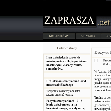
KIM JESTEŚMY
ARTYKUŁY
COV
Ciekawe strony
Dozywot
Iran dziesiątkuje izraelskie
Uroczy
miasto portowe Hajfę pociskami
W dozy
kasetowymi; 2 osoby zabite,
samochody...
W Atenach 16 
Kiedy szukamy
moga Polacy w
Dr.Coleman szczepionka Covid
jezyka, zycia 
możne zabić każdego
przygotowuja 
wszystkich na
Wszystkie zaszczepione istot
zaczną umierać jesienią
Trudno to poj
Po tych szczepionkach 12-15
Wlasciwie to 
letnie dzieci umierają na
gospodarcza, 
krwotoki mózgu, zawały serca,
nawolujacych 