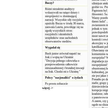
Buczy?
silniejsze at
grobie sw. Pio
Różni niezależni analitycy
Papiezem byl 
wskazywali na rażące dziury i
filosemici. S
niespójności w dominującej
Wazny przedst
narracji. Wszystkie siły rosyjskie
tlamsi ludzi".
opuściły Bucza w środę 30 marca,
zwiastunem te
zauważa Lauria, powołując się na
jednak w tym 
zgodę wszystkich stron:
prawdopodobne
rosyjskich i ukraińskich
moze nawet ze
urzędników oraz zachodnich
kontroli i re
obserwatorów mediów.
akcesyjny w j
katolikami po
Wygadał się
Obawiamy sie 
Bush junior zrównał napaść na
komunizmu na 
Irak z wojną na Ukrainie
europejska? W
"Decyzja jednego człowieka o
degradacja zy
przeprowadzeniu całkowicie
europejskimi!
nieuzasadnionej i brutalnej inwazji
obustronnej k
na Irak. Chodzi mi o Ukrainę."
kulturalnej, 
nie jest jaka
Polscy "nacjonaliści" o żydach
Ponadto po da
mafie, grupy 
Po prostu zobaczcie
dziesiecioleci
więcej ->
korupcja siegn
kradzieze, rab
z panstwowosc
A zatem, czy 
ogole na sluza