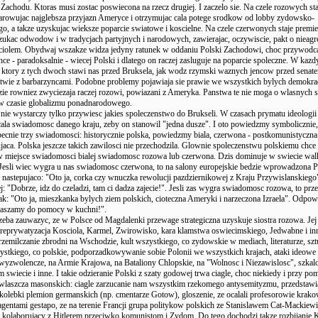
 Zachodu. Ktoras musi zostac poswiecona na rzecz drugiej. I zaczelo sie. Na czele rozowych sta
iarowujac najglebsza przyjazn Ameryce i otrzymujac cala potege srodkow od lobby zydowsko-
o, a takze uzyskujac wieksze poparcie swiatowe i koscielne. Na czele czerwonych staje premie
zukac odwodow i w tradycjach partyjnych i narodowych, zawierajac, oczywiscie, pakt o nieagr
ciolem. Obydwaj wszakze widza jedyny ratunek w oddaniu Polski Zachodowi, choc przywodc
ce - paradoksalnie - wiecej Polski i dlatego on raczej zasluguje na poparcie spoleczne. W kazd
, ktory z tych dwoch stawi nas przed Bruksela, jak wodz rzymski waznych jencow przed senat
itwie z barbarzyncami. Podobne problemy pojawiaja sie prawie we wszystkich bylych demokra
ie rowniez zwyciezaja raczej rozowi, powiazani z Ameryka. Panstwa te nie moga o wlasnych s
 w czasie globalizmu ponadnarodowego.
nie wystarczy tylko przywiesc jakies spoleczenstwo do Brukseli. W czasach prymatu ideologii
 cala swiadomosc danego kraju, zeby on stanowil "jedna dusze". I oto powiedzmy symbolicznie
obecnie trzy swiadomosci: historycznie polska, powiedzmy biala, czerwona - postkomunistyczna
ujaca. Polska jeszcze takich zawilosci nie przechodzila. Glownie spoleczenstwu polskiemu chce 
w miejsce swiadomosci bialej swiadomosc rozowa lub czerwona. Dzis dominuje w swiecie wal
. Jesli wiec wygra u nas swiadomosc czerwona, to na salony europejskie bedzie wprowadzona P
i nastepujaco: "Oto ja, corka czy wnuczka rewolucji pazdziernikowej z Kraju Przywislanskieg
: "Dobrze, idz do czeladzi, tam ci dadza zajecie!". Jesli zas wygra swiadomosc rozowa, to prze
tak: "Oto ja, mieszkanka bylych ziem polskich, cioteczna Ameryki i narzeczona Izraela". Odpowi
raszamy do pomocy w kuchni!".
eba zauwazyc, ze w Polsce od Magdalenki przewage strategiczna uzyskuje siostra rozowa. Jej 
: reprywatyzacja Kosciola, Karmel, Zwirowisko, kara klamstwa oswiecimskiego, Jedwabne i in
zemilczanie zbrodni na Wschodzie, kult wszystkiego, co zydowskie w mediach, literaturze, sztu
ystkiego, co polskie, podporzadkowywanie sobie Polonii we wszystkich krajach, ataki ideowe 
wyzwolencze, na Armie Krajowa, na Bataliony Chlopskie, na "Wolnosc i Niezawislosc", szkal
 swiecie i inne. I takie odzieranie Polski z szaty godowej trwa ciagle, choc niekiedy i przy p
laszcza masonskich: ciagle zarzucanie nam wszystkim rzekomego antysemityzmu, przedstawi
 kolebki plemion germanskich (np. cmentarze Gotow), gloszenie, ze ocalali profesorowie krak
 agentami gestapo, ze na terenie Francji grupa politykow polskich ze Stanislawem Cat-Mackiew
 kolaborujacy z Hitlerem przeciwko komunistom i Zydom. Do tego dochodzi takze rozbijanie K