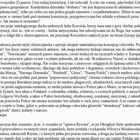
wszystkie 25 panstw Unii rodzaj konstytucji. I nie uchwalil. A wiec nie wiemy, jaka bedzie U
e prawa gospodarcze. Kandydacka dziesiatka "drobnicy" nie jest dopuszczona do ukladania owej
kratycznej", tylko po cichu cos tam pichca grupki masonow i socjaldemokratow. Mimo to na
awac w ciemno kark pod nieznana konstytucje, przygotowywana bez udzialu wybranych przez
w. Jak mozna to zrozumiec?
 tez pojac mitologicznego ducha niektorych ludzi Kosciola, ktorzy kaza nam z gory sluchac pok
stytucji, choc ta - tyle co wiemy - bedzie antyrzymska, bez odwolywania sie do Boga, bez wzm
 o religii lub o chrzescijanstwie, nie przyznaje Kosciolowi zadnych praw na forum Europy (p
odrzuca jawnie etyke chrzescijanska i operuje skrajnie materialistyczna koncepcja czlowieka. P
ni? Juz dosyc mamy rodzimych ateistow. Jak moga niektorzy biskupi zmuszac nas do oddawani
pie". "Nawracaniu" moznych panow masonow, czesto bedacych na szczytach wladzy w Europie
y sie poswiecic jakies swiete i wybitne jednostki, ale nie caly 38-milionowy Narod, w dodatk
bezrobotny i skrajnie ubogi. Nie wolno korzystac z motywow religijnych do kpienia sobie z N
e mozna sobie wytlumaczyc, dlaczego tak duzo politykow i dygnitarzy, swieckich i duchownyc
dia Maryja, "Naszego Dziennika", "Niedzieli", "Glosu", "Naszej Polski" i innych mediow pols
ie chca sie one poddac pod jarzmo "poprawnosci politycznej" i bronia wolnosci slowa polskiego
ie postepu liberalistycznego milcza co do mediow plugawych, zdradzieckich, niszczacych cialo
to proba zagluszenia sumienia, ze media polskie mowia o Polsce jako o Matce, ze mowia przyj
 Zydach, lecz takze o Polakach: o robotniku, rolniku, zolnierzu, o swietych polskich, o naszyc
 Golgocie Wschodu, a takze o Polsce bezrobotnej, obrabowanej, oszukanej, niszczonej, z zak
alan przeciwko Polsce nie mozna zrozumiec bez udzialu w nich mocy szatanskich. A ze szatan sz
o wojnie w Iraku, gdzie w polowaniu na jednego czlowieka glosiciele "demokracji" kalecza i za
osob" dzieci, kobiety i starcow.
czepu
aczyna dzis rozumiec, m.in. w zwiazku ze "sprawa Rywina", ze po Okraglym Stole spoleczen
od przywodztwo swoistych siostr syjamskich, ktore urodzila i wykarmila Wilczyca Moskiewska
usa, zalozycieli Rzymu, i z ktorych jedna jest jeszcze czerwona, a druga juz bardziej rozowa. 
try stanely dzis wobec nie lada problemu: tak razem nie moga dluzej zyc ani rzadzic Polska, an