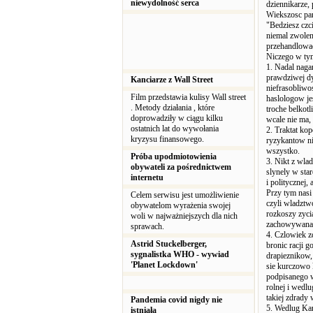
niewydolność serca
dziennikarze,
Wiekszosc par
"Bedziesz czc
niemal zwolenn
przehandlowac
Niczego w tym
1. Nadal naga
prawdziwej dy
Kanciarze z Wall Street
niefrasobliwo
Film przedstawia kulisy Wall street
haslologow je
. Metody działania , które
troche belkot
doprowadziły w ciągu kilku
wcale nie ma, 
ostatnich lat do wywołania
2. Traktat kop
kryzysu finansowego.
ryzykantow nie
wszystko.
Próba upodmiotowienia
3. Nikt z wla
obywateli za pośrednictwem
slynely w sta
internetu
i politycznej,
Przy tym nasi
Celem serwisu jest umożliwienie
czyli wladztw
obywatelom wyrażenia swojej
rozkoszy zyci
woli w najważniejszych dla nich
zachowywana j
sprawach.
4. Czlowiek z
Astrid Stuckelberger,
bronic racji g
sygnalistka WHO - wywiad
drapieznikow,
'Planet Lockdown'
sie kurczowo 
podpisanego w
rolnej i wedlu
takiej zdrady
Pandemia covid nigdy nie
5. Wedlug Kar
istniała