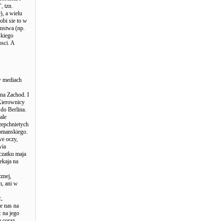
, tzn.
, a wielu
bi sie to w
anstwa (np.
skiego
sci. A
w mediach
na Zachod. I
 Kierownicy
 do Berlina.
ale
zepchnietych
romanskiego.
we oczy,
wia
czatku maja
ekaja na
znej,
m, ani w
c,
e nas na
: na jego
e coraz