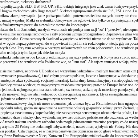
 profesorowie, niektorzy duchowni?
tii politycznych: SLD, UW, PO, UP, SKL, traktuje integracje jako znak czasu i dziejowe przyk
il bogow zachodnich jako Boga twego!". Niektore ugrupowania dziela sie: PiS, PSL i inne. I u
ikow akcesji wystapila - jak z podszeptu diabla - potezna wscieklosc na tych, ktorzy nie chca
 naszej wspolnej Matki za srebrniki, obiecywane nie ogolowi, lecz tylko co sprytniejszym spe
 fatalistycznym parciu do niewoli nie mozna do konca pojac:
niacze do Unii Zachodniej na zlych warunkach nie podaja nam racji "za" i "przeciw", nie dopus
skusji, nie zapraszaja fachowcow i caly problem ujmuja propagandowo. Zapanowala jakas wie
sc racjonalna. Coraz czestszych skadinad wystapien w telewizji nieraz nie da sie wysluchac. Ta
st w ogole nieprzygotowanych do wypowiedzi i mysl im sie rodzi dopiero wtedy, gdy na pocza
liwych slow. Przy tym wpadaja w wertepy niekonczacych sie zdan pobocznych, i w rezultacie p
albo usiluja ja tylko lapac jak dziecko motyla.
enhaski nadal nie jest do konca przetlumaczony na jezyk polski, owych 5,5 tysiaca stronic nikt 
 przeczytal i w rezultacie cala Polska nie wie, co "tam stoi". Ale rajscy entuzjasci wolaja, ze
dz sie nie martwi, ze prawo UE bedzie we wszystkim nadrzedne - i nad tym traktatem atenskim
rozytnosci z prawodawstwa), i nad calym prawem polskim, lacznie z konstytucja: w dziedzinie 
 a nastepnie takze spolecznej, socjalnej, moralnej, kulturalnej, komunikacyjnej, swiatopogladowej 
 katolicy musza wiedziec, ze najwyzszymi zasadami interpretacji prawa w Europie beda: tzw. d
o jednostek najbogatszych i na stanowiskach, swieckosc, ateizm, zysk materialny panujacych, 
a dla moznych tego swiata i wolnosc od chrzescijanskiej moralnosci. Etyka ewangeliczna moze
edynie w zakrystii i w prywatnym zyciu wierzacych.
droworozsadkowy ciagle nie moze zrozumiec, jak to moze byc, ze PSL i niektore inne ugrupow
ospodarki rolnej, godza sie spokojnie na niszczenie polskiej gospodarki rolnej i przez Zachod, i
 popieraja tresci umowy kopenhaskiej, nie zabezpieczaja sensownego obrotu ziemia polska, i na
klamki u drzwi wladzy, choc wychodzi na jaw, ze rolnictwo polskie zostalo oszukane, ze wedl
 Atenach traktatu urzednicy zachodni beda mogli jednostronnie zmieniac przepisy co do nasze
g artykulu 23 Polacy nie beda mogli nabywac ziemi, nawet u nas, a jedynie nie-Polacy. Nie da s
 wsi polskiej. Cala tragedia, ze w naszym panstwie nie dopuszcza sie do glosu wlasciwych fac
ty Praw Podstawowych z Nicei, Konwent Unii Europejskiej mial uchwalic do konca marca 20