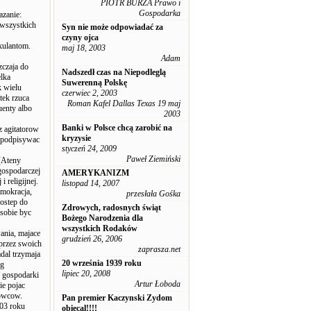
PIOTR BURZA Prawo i
Gospodarka
azanie:
 wszystkich
Syn nie może odpowiadać za
czyny ojca
kulantom.
maj 18, 2003
Adam
zczaja do
Nadszedł czas na Niepodleglą
lka
Suwerenną Polskę
k wielu
czerwiec 2, 2003
tek rzuca
Roman Kafel Dallas Texas 19 maj
uenty albo
2003
Banki w Polsce chcą zarobić na
z agitatorow
kryzysie
by podpisywac
styczeń 24, 2009
Paweł Ziemiński
 (Ateny
gospodarczej
AMERYKANIZM
i religijnej.
listopad 14, 2007
emokracja,
przesłała Gośka
dostep do
Zdrowych, radosnych świąt
 sobie byc
Bożego Narodzenia dla
wszystkich Rodaków
ania, majace
grudzień 26, 2006
 przez swoich
zaprasza.net
dal trzymaja
20 września 1939 roku
ug
lipiec 20, 2008
j gospodarki
Artur Łoboda
ie pojac
howcow.
Pan premier Kaczynski Zydom
03 roku
obiecal!!!!