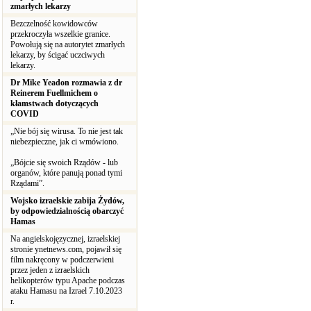
zmarłych lekarzy
Bezczelność kowidowców
przekroczyła wszelkie granice.
Powołują się na autorytet zmarłych
lekarzy, by ścigać uczciwych
lekarzy.
Dr Mike Yeadon rozmawia z dr
Reinerem Fuellmichem o
kłamstwach dotyczących
COVID
„Nie bój się wirusa. To nie jest tak
niebezpieczne, jak ci wmówiono.
„Bójcie się swoich Rządów - lub
organów, które panują ponad tymi
Rządami”.
Wojsko izraelskie zabija Żydów,
by odpowiedzialnością obarczyć
Hamas
Na angielskojęzycznej, izraelskiej
stronie ynetnews.com, pojawił się
film nakręcony w podczerwieni
przez jeden z izraelskich
helikopterów typu Apache podczas
ataku Hamasu na Izrael 7.10.2023
r.