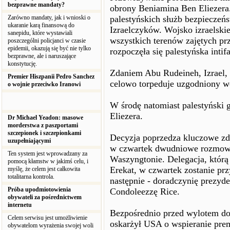
bezprawne mandaty?
obrony Beniamina Ben Eliezera
Zarówno mandaty, jak i wnioski o
palestyńskich służb bezpieczeńs
ukaranie karą finansową do
Izraelczyków. Wojsko izraelski
sanepidu, które wystawiali
wszystkich terenów zajętych pr
poszczególni policjanci w czasie
epidemii, okazują się być nie tylko
rozpoczęła się palestyńska intif
bezprawne, ale i naruszające
konstytucję.
Zdaniem Abu Rudeineh, Izrael, 
Premier Hiszpanii Pedro Sanchez
celowo torpeduje uzgodniony wc
o wojnie przeciwko Iranowi
W środę natomiast palestyński 
Eliezera.
Dr Michael Yeadon: masowe
morderstwa z paszportami
szczepionek i szczepionkami
Decyzja poprzedza kluczowe zd
uzupełniającymi
w czwartek dwudniowe rozmowy 
Ten system jest wprowadzany za
Waszyngtonie. Delegacja, którą
pomocą kłamstw w jakimś celu, i
Erekat, w czwartek zostanie prz
myślę, że celem jest całkowita
totalitarna kontrola.
następnie - doradczynię prezyd
Próba upodmiotowienia
Condoleezzę Rice.
obywateli za pośrednictwem
internetu
Bezpośrednio przed wylotem do
Celem serwisu jest umożliwienie
oskarżył USA o wspieranie prem
obywatelom wyrażenia swojej woli