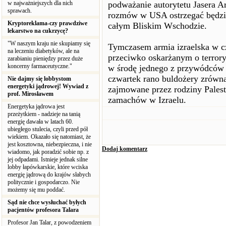
w najważniejszych dla nich
podważanie autorytetu Jasera Ar
sprawach.
rozmów w USA ostrzegać będzie,
Kryptoreklama-czy prawdziwe
całym Bliskim Wschodzie.
lekarstwo na cukrzycę?
"W naszym kraju nie skupiamy się
Tymczasem armia izraelska w c
na leczeniu diabetyków, ale na
przeciwko oskarżanym o terror
zarabianiu pieniędzy przez duże
koncerny farmaceutyczne."
w środę jednego z przywódców
czwartek rano buldożery zrówn
Nie dajmy się lobbystom
energetyki jądrowej! Wywiad z
zajmowane przez rodziny Pales
prof. Mirosławem
zamachów w Izraelu.
Energetyka jądrowa jest
przeżytkiem - nadzieje na tanią
energię dawała w latach 60.
ubiegłego stulecia, czyli przed pół
wiekiem. Okazało się natomiast, że
jest kosztowna, niebezpieczna, i nie
Dodaj komentarz
wiadomo, jak poradzić sobie np. z
jej odpadami. Istnieje jednak silne
lobby łapówkarskie, które wciska
energię jądrową do krajów słabych
politycznie i gospodarczo. Nie
możemy się mu poddać.
Sąd nie chce wysłuchać byłych
pacjentów profesora Talara
Profesor Jan Talar, z powodzeniem