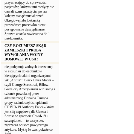
przywracający do sprawności
pacjentów, którym inni medycy nie
dawali szans przeżycia, po raz
kolejny stanąć musiał przed
Okręgową Izbą Lekarską
prowadzącą przeciwko niemu
postępowanie dyscyplinarne.
Sprawa została zawieszona do 1
października.
CZY ROZUMIESZ SKĄD
ZAMIESZKI I PRÓBA
WYWOŁANIA WOJNY
DOMOWEJ W USA?
nie podejmuje żadnych interwencji
w stosunku do osobników
kierujących takimi organizacjami
jak „Antifa” i Black Lives Matter –
czyli George Sorosowi, Billowi
Gates czy Amerykański wirusolog i
członek powołanej przez
administrację Donalda Trumpa
grupy zadaniowej ds. epidemii
COVID-19 Anthony Fauci – który
jest siłą napędową dla Gatesa i
Sorosa w sparawie Covid-19 i
szczepionek. – to wszystko,
zaprzecza opisom powyższego
artykułu. Myślę że czas pokaże co