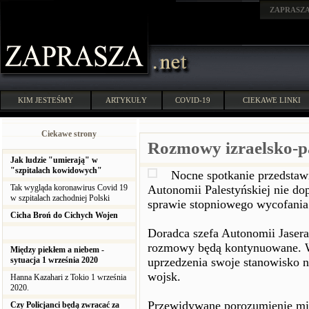
ZAPRASZ
KIM JESTEŚMY
ARTYKUŁY
COVID-19
CIEKAWE LINKI
Ciekawe strony
Rozmowy izraelsko-pa
Jak ludzie "umierają" w
"szpitalach kowidowych"
Nocne spotkanie przedstawi
Tak wygląda koronawirus Covid 19
Autonomii Palestyńskiej nie d
w szpitalach zachodniej Polski
sprawie stopniowego wycofania 
Cicha Broń do Cichych Wojen
Doradca szefa Autonomii Jasera
rozmowy będą kontynuowane. We
Między piekłem a niebem -
sytuacja 1 września 2020
uprzedzenia swoje stanowisko 
wojsk.
Hanna Kazahari z Tokio 1 września
2020.
Przewidywane porozumienie miał
Czy Policjanci będą zwracać za