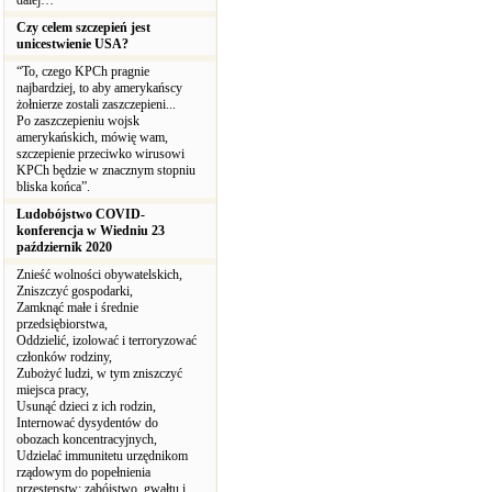
dalej…
Czy celem szczepień jest
unicestwienie USA?
“To, czego KPCh pragnie
najbardziej, to aby amerykańscy
żołnierze zostali zaszczepieni...
Po zaszczepieniu wojsk
amerykańskich, mówię wam,
szczepienie przeciwko wirusowi
KPCh będzie w znacznym stopniu
bliska końca”.
Ludobójstwo COVID-
konferencja w Wiedniu 23
październik 2020
Znieść wolności obywatelskich,
Zniszczyć gospodarki,
Zamknąć małe i średnie
przedsiębiorstwa,
Oddzielić, izolować i terroryzować
członków rodziny,
Zubożyć ludzi, w tym zniszczyć
miejsca pracy,
Usunąć dzieci z ich rodzin,
Internować dysydentów do
obozach koncentracyjnych,
Udzielać immunitetu urzędnikom
rządowym do popełnienia
przestępstw: zabójstwo, gwałtu i