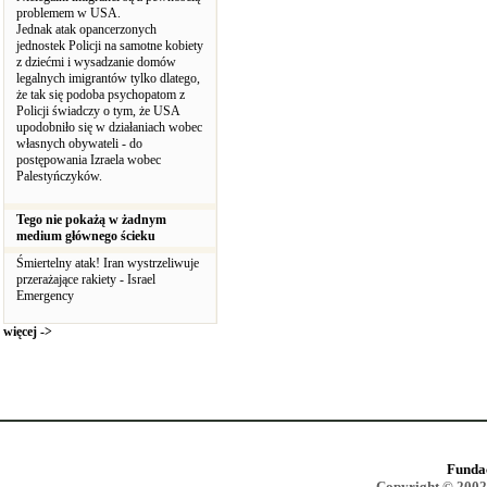
problemem w USA.
Jednak atak opancerzonych
jednostek Policji na samotne kobiety
z dziećmi i wysadzanie domów
legalnych imigrantów tylko dlatego,
że tak się podoba psychopatom z
Policji świadczy o tym, że USA
upodobniło się w działaniach wobec
własnych obywateli - do
postępowania Izraela wobec
Palestyńczyków.
Tego nie pokażą w żadnym
medium głównego ścieku
Śmiertelny atak! Iran wystrzeliwuje
przerażające rakiety - Israel
Emergency
więcej ->
Funda
Copyright © 2002