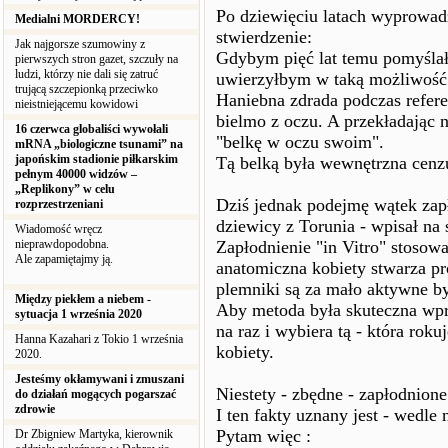
Po dziewięciu latach wyprowadz
Medialni MORDERCY!
stwierdzenie:
Jak najgorsze szumowiny z
Gdybym pięć lat temu pomyślał,
pierwszych stron gazet, szczuły na
ludzi, którzy nie dali się zatruć
uwierzyłbym w taką możliwość
trującą szczepionką przeciwko
Haniebna zdrada podczas refer
nieistniejącemu kowidowi
bielmo z oczu. A przekładając n
16 czerwca globaliści wywołali
"belkę w oczu swoim".
mRNA „biologiczne tsunami” na
japońskim stadionie piłkarskim
Tą belką była wewnętrzna cenzu
pełnym 40000 widzów –
„Replikony” w celu
Dziś jednak podejmę wątek zapło
rozprzestrzeniani
dziewicy z Torunia - wpisał na 
Wiadomość wręcz
nieprawdopodobna.
Zapłodnienie "in Vitro" stosow
Ale zapamiętajmy ją.
anatomiczna kobiety stwarza p
plemniki są za mało aktywne by
Między piekłem a niebem -
Aby metoda była skuteczna wpr
sytuacja 1 września 2020
na raz i wybiera tą - która rok
Hanna Kazahari z Tokio 1 września
kobiety.
2020.
Jesteśmy okłamywani i zmuszani
Niestety - zbędne - zapłodnion
do działań mogących pogarszać
zdrowie
I ten fakty uznany jest - wedl
Pytam więc :
Dr Zbigniew Martyka, kierownik