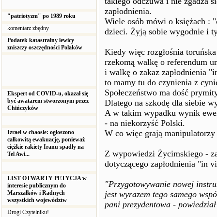
takiego odczuwa i nie zgadza s
zapłodnienia.
"patriotyzm" po 1989 roku
Wiele osób mówi o księżach : 
komentarz zbędny
dzieci. Żyją sobie wygodnie i t
Podatek katastralny lewicy
zniszczy oszczędności Polaków
Kiedy więc rozgłośnia toruńska
rzekomą walkę o referendum un
i walkę o zakaz zapłodnienia "in
to mamy tu do czynienia z cyn
Społeczeństwo ma dość prymity
Ekspert od COVID-u, okazał się
być awatarem stworzonym przez
Dlatego na szkodę dla siebie 
Chińczyków
A w takim wypadku wynik ewent
- na niekorzyść Polski.
W co więc grają manipulatorzy 
Izrael w chaosie: ogłoszono
całkowitą ewakuację, ponieważ
ciężkie rakiety Iranu spadły na
Z wypowiedzi Życimskiego - za
Tel Awi...
dotyczącego zapłodnienia "in v
LIST OTWARTY-PETYCJA w
"Przygotowywanie nowej instruk
interesie publicznym do
Marszałków i Radnych
jest wyrazem tego samego współ
wszystkich województw
pani prezydentowa - powiedział
Drogi Czytelniku!