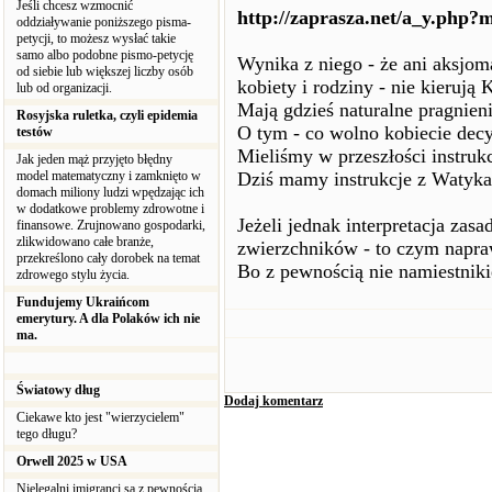
Jeśli chcesz wzmocnić
http://zaprasza.net/a_y.php?
oddziaływanie poniższego pisma-
petycji, to możesz wysłać takie
samo albo podobne pismo-petycję
Wynika z niego - że ani aksjoma
od siebie lub większej liczby osób
kobiety i rodziny - nie kierują
lub od organizacji.
Mają gdzieś naturalne pragnieni
Rosyjska ruletka, czyli epidemia
O tym - co wolno kobiecie de
testów
Mieliśmy w przeszłości instruk
Jak jeden mąż przyjęto błędny
model matematyczny i zamknięto w
Dziś mamy instrukcje z Watyka
domach miliony ludzi wpędzając ich
w dodatkowe problemy zdrowotne i
Jeżeli jednak interpretacja zasa
finansowe. Zrujnowano gospodarki,
zlikwidowano całe branże,
zwierzchników - to czym napraw
przekreślono cały dorobek na temat
Bo z pewnością nie namiestnik
zdrowego stylu życia.
Fundujemy Ukraińcom
emerytury. A dla Polaków ich nie
ma.
Światowy dług
Dodaj komentarz
Ciekawe kto jest "wierzycielem"
tego długu?
Orwell 2025 w USA
Nielegalni imigranci są z pewnością