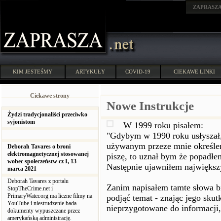
ZAPRASZ
KIM JESTEŚMY
ARTYKUŁY
COVID-19
CIEKAWE LINKI
Ciekawe strony
Nowe Instrukcje
Żydzi tradycjonaliści przeciwko
syjonistom
W 1999 roku pisałem:
"Gdybym w 1990 roku usłyszał,
używanym przeze mnie określen
Deborah Tavares o broni
elektromagnetycznej stosowanej
piszę, to uznał bym że popadłe
wobec społeczeństw cz I, 13
Następnie ujawniłem największ
marca 2021
Deborah Tavares z portalu
Zanim napisałem tamte słowa bi
StopTheCrime.net i
PrimaryWater.org ma liczne filmy na
podjąć temat - znając jego skut
YouTube i niestrudzenie bada
nieprzygotowane do informacji,
dokumenty wypuszczane przez
amerykańską administrację.