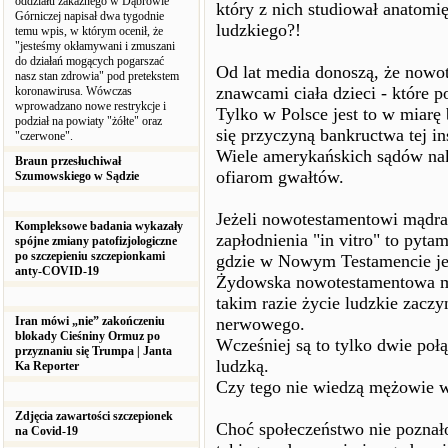
oddziału zakaźnego w Dąbrowie
który z nich studiował anatomi
Górniczej napisał dwa tygodnie
ludzkiego?!
temu wpis, w którym ocenił, że
"jesteśmy okłamywani i zmuszani
do działań mogących pogarszać
Od lat media donoszą, że nowo
nasz stan zdrowia" pod pretekstem
znawcami ciała dzieci - które 
koronawirusa. Wówczas
wprowadzano nowe restrykcje i
Tylko w Polsce jest to w miarę
podział na powiaty "żółte" oraz
się przyczyną bankructwa tej ins
"czerwone".
Wiele amerykańskich sądów na
Braun przesłuchiwał
ofiarom gwałtów.
Szumowskiego w Sądzie
Jeżeli nowotestamentowi mądra
Kompleksowe badania wykazały
zapłodnienia "in vitro" to pytam
spójne zmiany patofizjologiczne
po szczepieniu szczepionkami
gdzie w Nowym Testamencie jes
anty-COVID-19
Żydowska nowotestamentowa mi
takim razie życie ludzkie zac
Iran mówi „nie” zakończeniu
nerwowego.
blokady Cieśniny Ormuz po
Wcześniej są to tylko dwie połą
przyznaniu się Trumpa | Janta
ludzką.
Ka Reporter
Czy tego nie wiedzą mężowie 
Zdjęcia zawartości szczepionek
Choć społeczeństwo nie poznało
na Covid-19