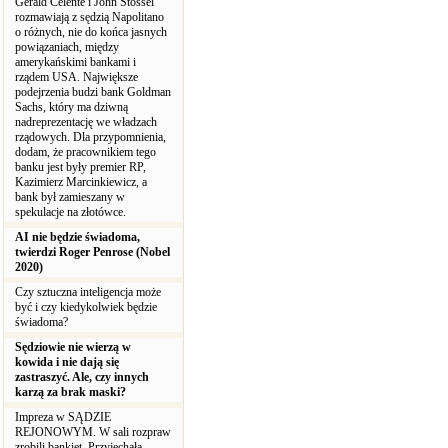
Gerald Celente i John Stossel
rozmawiają z sędzią Napolitano
o różnych, nie do końca jasnych
powiązaniach, między
amerykańskimi bankami i
rządem USA. Największe
podejrzenia budzi bank Goldman
Sachs, który ma dziwną
nadreprezentację we władzach
rządowych. Dla przypomnienia,
dodam, że pracownikiem tego
banku jest były premier RP,
Kazimierz Marcinkiewicz, a
bank był zamieszany w
spekulacje na złotówce.
AI nie będzie świadoma,
twierdzi Roger Penrose (Nobel
2020)
Czy sztuczna inteligencja może
być i czy kiedykolwiek będzie
świadoma?
Sędziowie nie wierzą w
kowida i nie dają się
zastraszyć. Ale, czy innych
karzą za brak maski?
Impreza w SĄDZIE
REJONOWYM. W sali rozpraw
zrobili bankiet. Przyjechała