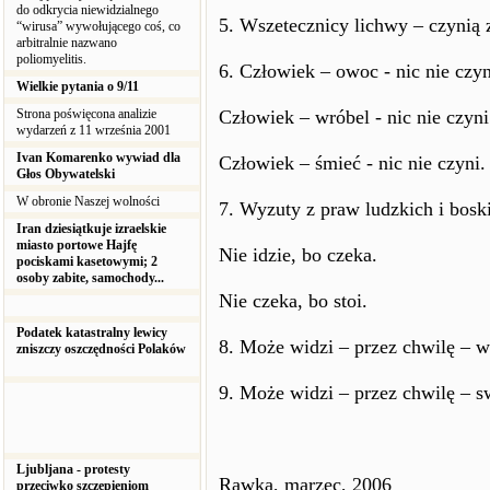
do odkrycia niewidzialnego
5. Wszetecznicy lichwy – czynią 
“wirusa” wywołującego coś, co
arbitralnie nazwano
poliomyelitis.
6. Człowiek – owoc - nic nie czyn
Wielkie pytania o 9/11
Strona poświęcona analizie
Człowiek – wróbel - nic nie czyni
wydarzeń z 11 września 2001
Ivan Komarenko wywiad dla
Człowiek – śmieć - nic nie czyni.
Głos Obywatelski
W obronie Naszej wolności
7. Wyzuty z praw ludzkich i bosk
Iran dziesiątkuje izraelskie
miasto portowe Hajfę
Nie idzie, bo czeka.
pociskami kasetowymi; 2
osoby zabite, samochody...
Nie czeka, bo stoi.
Podatek katastralny lewicy
8. Może widzi – przez chwilę – w
zniszczy oszczędności Polaków
9. Może widzi – przez chwilę – swó
Ljubljana - protesty
Rawka, marzec, 2006
przeciwko szczepieniom