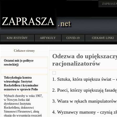
ZAPRASZ
KIM JESTEŚMY
ARTYKUŁY
COVID-19
CIEKAWE LINKI
Ciekawe strony
Odezwa do upiększacz
Ostatni mit (o polityce
racjonalizatorów
sowieckiej)
Toksykologia kontra
1. Sztuka, która upiększa świat – 
wirusologia: Instytut
Rockefellera i kryminalne
oszustwo w sprawie Polio
2. Poeci, którzy upiększają fasadę
Wybuch choroby w roku 1907,
w Nowym Jorku dał
3. Wiara w rękach manipulatorów 
dyrektorowi Instytutu
Rockefellera, doktorowi
4. Wyznawcy mamony - czynią zł
Simonowi Flexnerowi, złotą
okazję do wysunięcia roszczeń