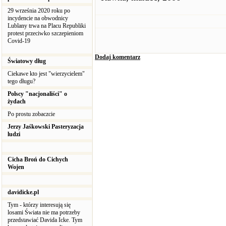
29 września 2020 roku po
incydencie na obwodnicy
Lublany trwa na Placu Republiki
protest przeciwko szczepieniom
Covid-19
Dodaj komentarz
Światowy dług
Ciekawe kto jest "wierzycielem"
tego długu?
Polscy "nacjonaliści" o
żydach
Po prostu zobaczcie
Jerzy Jaśkowski Pasteryzacja
ludzi
Cicha Broń do Cichych
Wojen
davidicke.pl
Tym - którzy interesują się
losami Świata nie ma potrzeby
przedstawiać Davida Icke. Tym