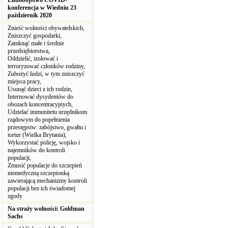
Ludobójstwo COVID-
konferencja w Wiedniu 23
październik 2020
Znieść wolności obywatelskich,
Zniszczyć gospodarki,
Zamknąć małe i średnie
przedsiębiorstwa,
Oddzielić, izolować i
terroryzować członków rodziny,
Zubożyć ludzi, w tym zniszczyć
miejsca pracy,
Usunąć dzieci z ich rodzin,
Internować dysydentów do
obozach koncentracyjnych,
Udzielać immunitetu urzędnikom
rządowym do popełnienia
przestępstw: zabójstwo, gwałtu i
tortur (Wielka Brytania),
Wykorzystać policję, wojsko i
najemników do kontroli
populacji,
Zmusić populacje do szczepień
niemedyczną szczepionką
zawierającą mechanizmy kontroli
populacji bez ich świadomej
zgody
Na straży wolności: Goldman
Sachs