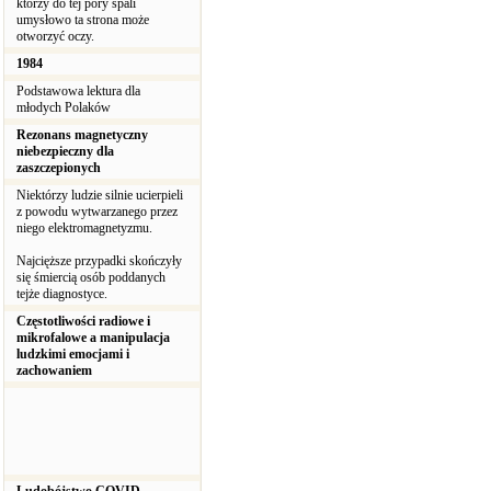
ktorzy do tej pory spali
umysłowo ta strona może
otworzyć oczy.
1984
Podstawowa lektura dla
młodych Polaków
Rezonans magnetyczny
niebezpieczny dla
zaszczepionych
Niektórzy ludzie silnie ucierpieli
z powodu wytwarzanego przez
niego elektromagnetyzmu.
Najcięższe przypadki skończyły
się śmiercią osób poddanych
tejże diagnostyce.
Częstotliwości radiowe i
mikrofalowe a manipulacja
ludzkimi emocjami i
zachowaniem