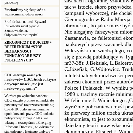
zasadach i ogromnej szkodliwośc
pandemię
tak w istocie, skoro przywódca
Powinniśmy się skupiać na
kampanii wyborczej, nie chciał
wzmacnianiu odporności
Ciemnogrodu w Radiu Maryja. Mu
Prof. dr hab. n. med. Ryszard
obronić no, bo jakie może być 
Rutkowski zadał pytanie
Szumowskiemu.
Nie ulegajmy fałszywym mitom
Odpowiedzi nie uzyskał.
Zastanawia, że felietoniści ek
ZBRODNICZY DRUK 3238 +
naukowych przez szacunek dla n
REFERENDUM “STOP
Wilczyński nie wiedzą tego, co
BEZKARNOŚCI
FUNKCJONARIUSZY
się z prawdą publikujący w T
PUBLICZNYCH”
nr37-38): J.Beksiak, L.Balcero
C.Józefiak, G.Wójtowicz. Trudn
intelektualnych możliwości per
CDC ostrzega własnych
naukowców CDC, że ich odkrycie
zakresu ekonomii przez autorów
dotyczące masek „nie jest
Polsce i Polakach. W wyniku po
naukowo poprawne”
1989 r. tracimy rocznie minimu
Wkrótce po wybuchu pandemii
W felietonie J. Winieckiego ,,G
CDC zaczęło promować maski, aby
powstrzymać rozprzestrzenianie się
wyra?nie pobrzmiewa myśl pewn
Covid-19. Stało się tak pomimo
że pierwszy milion trzeba ukraść
opublikowania przez CDC badania
politycznego z maja 2020 r. we
ekonomista, to jest to zrozumiał
własnym czasopiśmie „Emerging
dziedziny teorii praw własności,
Infectious Diseases”, w którym nie
ekonomiczny. Ekspert J. Winie
stwierdzono „ istotnego wpływu ”