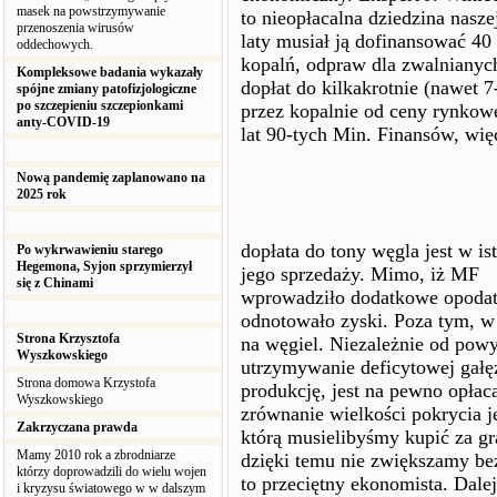
masek na powstrzymywanie
to nieopłacalna dziedzina nasz
przenoszenia wirusów
laty musiał ją dofinansować 40 
oddechowych.
kopalń, odpraw dla zwalnianych 
Kompleksowe badania wykazały
dopłat do kilkakrotnie (nawet 
spójne zmiany patofizjologiczne
po szczepieniu szczepionkami
przez kopalnie od ceny rynkowe
anty-COVID-19
lat 90-tych Min. Finansów, wię
Nową pandemię zaplanowano na
2025 rok
dopłata do tony węgla jest w i
Po wykrwawieniu starego
Hegemona, Syjon sprzymierzył
jego sprzedaży. Mimo, iż MF
się z Chinami
wprowadziło dodatkowe opodat
odnotowało zyski. Poza tym, w
Strona Krzysztofa
na węgiel. Niezależnie od powy
Wyszkowskiego
utrzymywanie deficytowej gałęz
Strona domowa Krzystofa
produkcję, jest na pewno opła
Wyszkowskiego
zrównanie wielkości pokrycia je
Zakrzyczana prawda
którą musielibyśmy kupić za gra
Mamy 2010 rok a zbrodniarze
dzięki temu nie zwiększamy be
którzy doprowadzili do wielu wojen
to przeciętny ekonomista. Dalej
i kryzysu światowego w w dalszym