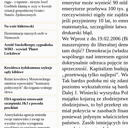
emerytur może wynieść 90 mld z
ciągu - z tupetem - niczym Josef
Goebbels kłamią w oczy w kwestii
emeryturze przebywa 100 tys. g
sytuacji gospodarczej świata i
rzeczywistości nigdy nie zajdz
Stanów Zjednoczonych
jeśli przyjmiemy 10 lat, to emer
matematyka, szczególnie łatwa 
Na wzór hitlerowski
drukarski błąd.
Eksterminacja starszych osób w
Niemczech.
We Wprost z dn.19.02.2006 (Biz
maszerujemy do liberalnej demo
Astrid Stuckelberger, sygnalistka
WHO - wywiad 'Planet
tam dojść? Demokracja (władza
Lockdown'
wspólnego nad interesem egois
doktrynalnie odrzuca pojęcie 
Kowidowa żydokomuna szykuje
sprzeczność. Kapitalizm budują 
sądy kiblowe
,,przetrwają tylko najlepsi”. Wi
Reżim kowidowy Morawieckiego
Tak bardzo podoba mi się zdani
zamierza wprowadzić "komisarzy
poziomu wykształcenia są bard
politycznych" dla ścigania wolnego
Dalej J. Winiecki wyszydza Po
słowa.
majątku kojarzą ze złodziejstwe
FDA ogranicza stosowanie
szczepionki J&J z powodu
złodziejstwo, to był przekręt 
powikłań
miał pokrycia w zasobach finan
Amerykańska agencja zmieniła
ponieważ jedynym właścicielem
swoje stanowisko z uwagi na
państwo. Zasób istniejących ś
wysokie ryzyko wystąpienia
powikłania po przyjęciu preparatu