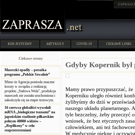
ZAPRASZ
KIM JESTEŚMY
ARTYKUŁY
COVID-19
CIEKAWE LINKI
Ciekawe strony
Gdyby Kopernik był 
Maseczki opadły – porażka
programu „Polskie Szwalnie”
Mimo że Agencja poniosła znaczne
koszty w związku z realizacją
Mamy prawo przypuszczać, że 
projektu „Stalowa Wola”, produkcja
Koperniku uległo również konf
maseczek nie została uruchomiona i
zakończyła się na etapie testowym.
żylibyśmy do dziś w przeświadc
naszego układu planetarnego. A
16 czerwca globaliści wywołali
mRNA „biologiczne tsunami” na
tyle bezczelny, żeby przeczyć
japońskim stadionie piłkarskim
wniosek, że bez etycznych zas
pełnym 40000 widzów –
„Replikony” w celu
człowiekiem, ani też fachowcem
rozprzestrzeniani
W medycynie piękne i oczywiste 