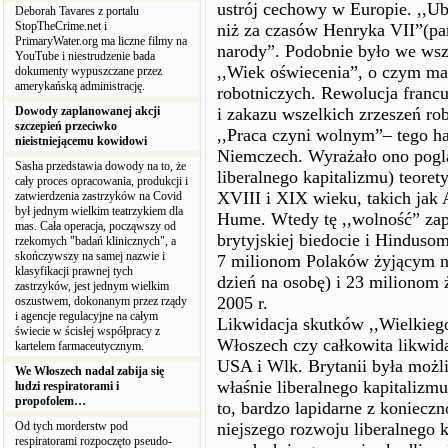
ustrój cechowy w Europie. ,,Ubo
Deborah Tavares z portalu
StopTheCrime.net i
niż za czasów Henryka VII”(pa
PrimaryWater.org ma liczne filmy na
narody”. Podobnie było we wsz
YouTube i niestrudzenie bada
,,Wiek oświecenia”, o czym mało
dokumenty wypuszczane przez
amerykańską administrację.
robotniczych. Rewolucja francu
Dowody zaplanowanej akcji
i zakazu wszelkich zrzeszeń ro
szczepień przeciwko
,,Praca czyni wolnym”– tego h
nieistniejącemu kowidowi
Niemczech. Wyrażało ono poglą
Sasha przedstawia dowody na to, że
liberalnego kapitalizmu) teore
cały proces opracowania, produkcji i
XVIII i XIX wieku, takich jak 
zatwierdzenia zastrzyków na Covid
był jednym wielkim teatrzykiem dla
Hume. Wtedy tę ,,wolność” za
mas. Cała operacja, począwszy od
brytyjskiej biedocie i Hindusom
rzekomych "badań klinicznych", a
skończywszy na samej nazwie i
7 milionom Polaków żyjącym na
klasyfikacji prawnej tych
dzień na osobę) i 23 milionom 
zastrzyków, jest jednym wielkim
2005 r.
oszustwem, dokonanym przez rządy
i agencje regulacyjne na całym
Likwidacja skutków ,,Wielkieg
świecie w ścisłej współpracy z
Włoszech czy całkowita likwid
kartelem farmaceutycznym.
USA i Wlk. Brytanii była możli
We Włoszech nadal zabija się
właśnie liberalnego kapitalizm
ludzi respiratorami i
propofolem…
to, bardzo lapidarne z konieczn
Od tych morderstw pod
niejszego rozwoju liberalnego 
respiratorami rozpoczęto pseudo-