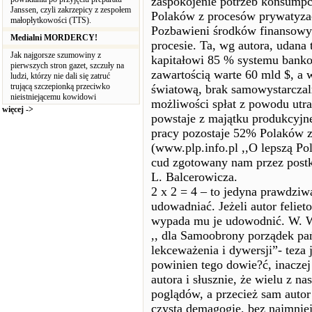
zaspokojenie potrzeb konsumpc
Janssen, czyli zakrzepicy z zespołem
Polaków z procesów prywatyzac
małopłytkowości (TTS).
Pozbawieni środków finansowyc
Medialni MORDERCY!
procesie. Ta, wg autora, udana
Jak najgorsze szumowiny z
kapitałowi 85 % systemu banko
pierwszych stron gazet, szczuły na
zawartością warte 60 mld $, a w
ludzi, którzy nie dali się zatruć
trującą szczepionką przeciwko
światową, brak samowystarczal
nieistniejącemu kowidowi
możliwości spłat z powodu utr
więcej ->
powstaje z majątku produkcyjne
pracy pozostaje 52% Polaków 
(www.plp.info.pl ,,O lepszą Pol
cud zgotowany nam przez postk
L. Balcerowicza.
2 x 2 = 4 – to jedyna prawdziwa 
udowadniać. Jeżeli autor feliet
wypada mu je udowodnić. W. Wi
,, dla Samoobrony porządek pa
lekceważenia i dywersji”- teza
powinien tego dowie?ć, inacze
autora i słusznie, że wielu z n
poglądów, a przecież sam auto
czystą demagogię, bez najmniej