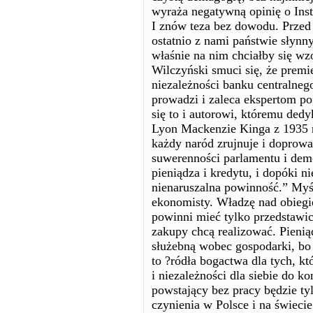
wyraża negatywną opinię o Insty
I znów teza bez dowodu. Przed 
ostatnio z nami państwie słynn
właśnie na nim chciałby się w
Wilczyński smuci się, że prem
niezależności banku centralnego 
prowadzi i zaleca ekspertom pog
się to i autorowi, któremu de
Lyon Mackenzie Kinga z 1935 r.
każdy naród zrujnuje i doprow
suwerenności parlamentu i demo
pieniądza i kredytu, i dopóki ni
nienaruszalna powinność.” Myślę
ekonomisty. Władzę nad obieg
powinni mieć tylko przedstawici
zakupy chcą realizować. Pieni
służebną wobec gospodarki, bo 
to ?ródła bogactwa dla tych, kt
i niezależności dla siebie do ko
powstający bez pracy będzie t
czynienia w Polsce i na świecie