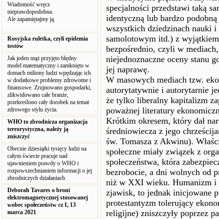
Wiadomość wręcz
specjalności przedstawi taką sa
nieprawdopodobna.
identyczną lub bardzo podobną 
Ale zapamiętajmy ją.
wszystkich dziedzinach nauki i
samolotowym itd.) z wyjątkiem p
Rosyjska ruletka, czyli epidemia
testów
bezpośrednio, czyli w mediach
niejednoznaczne oceny stanu go
Jak jeden mąż przyjęto błędny
model matematyczny i zamknięto w
jej naprawę.
domach miliony ludzi wpędzając ich
W masowych mediach tzw. ekon
w dodatkowe problemy zdrowotne i
finansowe. Zrujnowano gospodarki,
autorytatywnie i autorytarnie j
zlikwidowano całe branże,
że tylko liberalny kapitalizm 
przekreślono cały dorobek na temat
poważnej literatury ekonomiczn
zdrowego stylu życia.
Krótkim okresem, który dał na
WHO to zbrodnicza organizacja
terrorystyczna, należy ją
średniowiecza z jego chrześcij
zniszczyć
św. Tomasza z Akwinu). Właści
Obecnie dziesiątki tysięcy ludzi na
społeczne miały związek z orga
całym świecie pracuje nad
społeczeństwa, która zabezpiec
ujawnieniem prawdy o WHO i
rozpowszechnianiem informacji o jej
bezrobocie, a dni wolnych od pr
zbrodniczych działaniach
niż w XXI wieku. Humanizm i r
Deborah Tavares o broni
zjawisk, to jednak inicjowane 
elektromagnetycznej stosowanej
protestantyzm tolerujący ekono
wobec społeczeństw cz I, 13
religijne) zniszczyły poprzez p
marca 2021