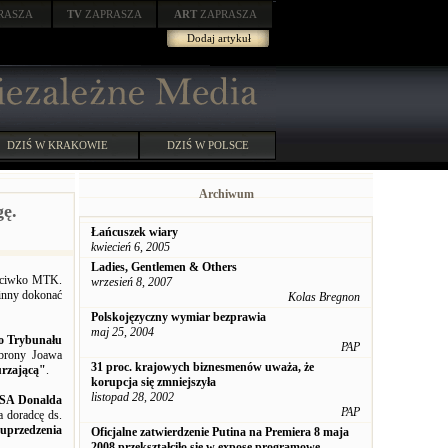
RASZA
TV
ZAPRASZA
ART
ZAPRASZA
Dodaj artykuł
DZIŚ W KRAKOWIE
DZIŚ W POLSCE
Archiwum
ę.
Łańcuszek wiary
kwiecień 6, 2005
Ladies, Gentlemen & Others
rzeciwko MTK.
wrzesień 8, 2007
winny dokonać
Kolas Bregnon
Polskojęzyczny wymiar bezprawia
maj 25, 2004
o Trybunału
PAP
obrony Joawa
31 proc. krajowych biznesmenów uważa, że
urzającą"
.
korupcja się zmniejszyła
listopad 28, 2002
USA Donalda
PAP
 doradcę ds.
uprzedzenia
Oficjalne zatwierdzenie Putina na Premiera 8 maja
2008 przekształciło sie w expose programowe