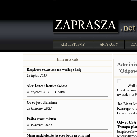
KIM JESTEŚMY
ARTYKUŁY
COV
Inne artykuły
Adminis
Rządowe oszustwa na wielką skalę
"Odpowi
18 lipiec 2019
Według
Alex Jones i koniec świata
Chodzi o nało
10 styczeń 2011
Goska
też ataku na 
Co to jest Ukraina?
Joe Biden k
29 kwiecień 2022
Karnego
o w
Galanta za d
Próba zrozumienia
Odwet USA
10 kwiecień 2020
Trumpa plan
bezpieczeńst
Mam nadzieję, że jeszcze będę promował
Międzynarod