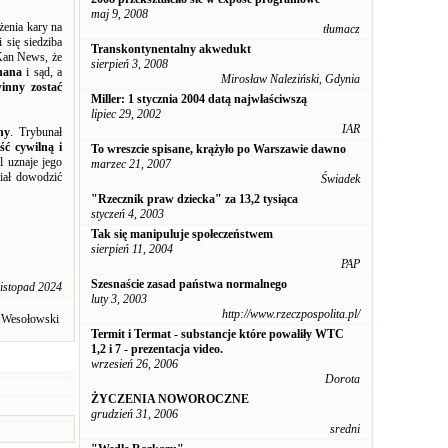
maj 9, 2008
żenia kary na
tłumacz
 się siedziba
Transkontynentalny akwedukt
 Kan News, że
sierpień 3, 2008
hana
i sąd, a
Mirosław Naleziński, Gdynia
inny zostać
Miller: 1 stycznia 2004 datą najwłaściwszą
lipiec 29, 2002
IAR
ny
. Trybunał
ść cywilną i
To wreszcie spisane, krążyło po Warszawie dawno
l uznaje jego
marzec 21, 2007
miał dowodzić
Świadek
"Rzecznik praw dziecka" za 13,2 tysiąca
styczeń 4, 2003
Tak się manipuluje społeczeństwem
sierpień 11, 2004
PAP
Szesnaście zasad państwa normalnego
listopad 2024
luty 3, 2003
http://www.rzeczpospolita.pl/
 Wesołowski
Termit i Termat - substancje które powaliły WTC
1,2 i 7 - prezentacja video.
wrzesień 26, 2006
Dorota
ŻYCZENIA NOWOROCZNE
grudzień 31, 2006
sredni