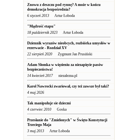
Znowu z deszczu pod rynnę? A może w końcu
demokracja bezpośrednia?
6 styczeń 2013
Artur Łoboda
"Mądrość etapu"
18 październik 2023
Artur Łoboda
Dziennik wyrazów nieobcych, rozbiórka umysłów w
rezerwacie - Rozdział XV
22 sierpień 2020
Zygmunt Jan Prusiński
Adam Słomka w więzieniu za niezapięcie pasów
bezpieczeństwa!
14 kwiecień 2017
niezalezna.pl
Karol Nawrocki zwariował, czy też zawsze był taki?
4 maj 2026
Tak manipuluje sie dziecmi
4 czerwiec 2010
Goska
Przesłanie do "Zmielonych" w Święto Konstytucji
Trzeciego Maja
3 maj 2013
Artur Łoboda