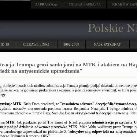
ZAPRASZA
.net
POLSKA
ZAPRASZA
KRAKÓW
ZAP
ID-19
CIEKAWE LINKI
2002-2009
NASZ PATRONAT
tracja Trumpa grozi sankcjami na MTK i atakiem na Hag
edź na antysemickie uprzedzenia"
 doniesień izraelskich mediów administracja Trumpa planuje podjąć działania odwetowe p
żenie sankcji na głównego prokuratora i sędziów, a jeden z senatorów stwierdził, że USA po
Hagę.
rytykuje MTK:
Biały Dom przekazał, że
"zasadniczo odrzuca" decyzję Międzynarodoweg
ydaniu nakazów aresztowania premiera Izraela Benjamina Netanjahu i byłego ministra 
omniemane zbrodnie w Strefie Gazy. Sam Joe
Biden skrytykował tę decyzję
i
nazwał ją "ob
 na MTK:
Jak przekazał portal The Times of Israel, przyszła
administracja prezydenta 
uje podjąć działania odwetowe przeciwko MTK
. Mike Waltz wskazany przez Trumpa na
wa narodowego zapowiedział na platformie X "
zdecydowaną odpowiedź na antysemickie 
owego Trybunału Karnego i ONZ".