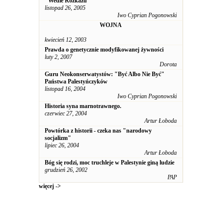
"Wedle Rozkazu"
listopad 26, 2005
Iwo Cyprian Pogonowski
WOJNA
kwiecień 12, 2003
Prawda o genetycznie modyfikowanej żywności
luty 2, 2007
Dorota
Guru Neokonserwatystów: "Być Albo Nie Być"
Państwa Palestyńczyków
listopad 16, 2004
Iwo Cyprian Pogonowski
Historia syna marnotrawnego.
czerwiec 27, 2004
Artur Łoboda
Powtórka z historii - czeka nas "narodowy
socjalizm"
lipiec 26, 2004
Artur Łoboda
Bóg się rodzi, moc truchleje w Palestynie giną ludzie
grudzień 26, 2002
PAP
więcej ->