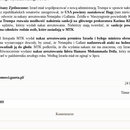
Stany Zjednoczone:
Izrael miał współpracować z nową administracją Trumpa w sprawie nało
 republikańskich senatorów zasugerował, że
USA powinny zaatakować Hagę
(tam mieści
 odwecie za nakazy aresztowania Netanjahu i Gallanta. Źródła w Waszyngtonie powiedziały
ja Trumpa rozważa możliwość nałożenia sankcji na głównego prokuratora Karima K
 sędziów, którzy wydali nakaz aresztowania. Niektórzy mają twierdzić, że
sankcje pow
 na członków rodzin osób, które zasiadają w MTK
.
1 listopada MTK wydał
nakaz aresztowania premiera Izraela i byłego ministra obro
 ma wystarczające dowody, by uznać, że Netanjahu i Gallant
nadzorowali ataki na ludno
owadzali ją do głodu
. MTK podkreśla, że dla wydania nakazu nie ma znaczenia, czy Izrae
. Równocześnie wydano
nakaz aresztowania lidera Hamasu Mohammada Deifa
, który 
rael w październiku zeszłego roku. Według Izraela miał on zginąć w lipcu.
omosci.gazeta.pl/
24 
Timur
arz
Komentarze