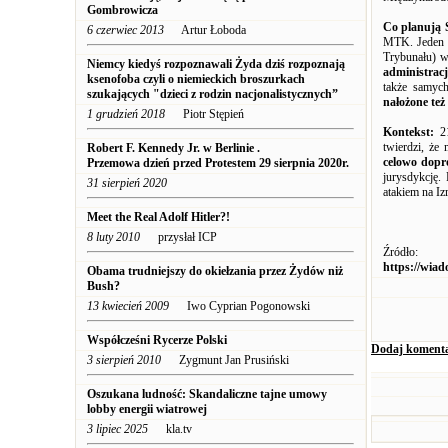
Gombrowicza
Co planują 
6 czerwiec 2013
Artur Łoboda
MTK. Jeden z
Trybunału) w
Niemcy kiedyś rozpoznawali Żyda dziś rozpoznają
administrac
ksenofoba czyli o niemieckich broszurkach
także samych
szukających "dzieci z rodzin nacjonalistycznych”
nałożone też
1 grudzień 2018
Piotr Stępień
Kontekst:
2
twierdzi, że
Robert F. Kennedy Jr. w Berlinie .
celowo dopr
Przemowa dzień przed Protestem 29 sierpnia 2020r.
jurysdykcję
31 sierpień 2020
atakiem na Iz
Meet the Real Adolf Hitler?!
8 luty 2010
przysłał ICP
Źródło:
https://wiad
Obama trudniejszy do okiełzania przez Żydów niż
Bush?
13 kwiecień 2009
Iwo Cyprian Pogonowski
Współcześni Rycerze Polski
Dodaj koment
3 sierpień 2010
Zygmunt Jan Prusiński
Oszukana ludność: Skandaliczne tajne umowy
lobby energii wiatrowej
3 lipiec 2025
kla.tv