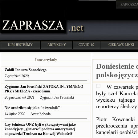
ZAPRASZ
KIM JESTEŚMY
ARTYKUŁY
COVID-19
CIEKAWE LINKI
Inne artykuły
Doniesienie 
Zabili Janusza Sanockiego
polskojęzyc
7 grudzień 2020
W czwartek p
Zygmunt Jan Prusiński ZATOKA INTYMNEGO
PRZYMIERZA - część ósma
były szef Kancela
26 październik 2021
Zygmunt Jan Prusiński
wycieku tajnego
reporterzy śledc
Nie urodziłem się jako "niewolnik"
14 lipiec 2020
Artur Łoboda
Piotr Kownacki 
Czy żołnierze ONZ byli wykorzystywani jako
przekroczenia up
kanadyjscy „gliniarze” podczas autorytarnej
kancelarii osobiśc
odpowiedzi Trudeau na Konwój Wolności?