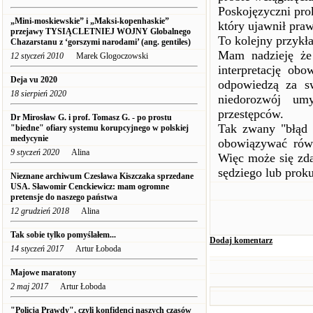
Poskojęzyczni pro
„Mini-moskiewskie” i „Maksi-kopenhaskie”
który ujawnił pra
przejawy TYSIĄCLETNIEJ WOJNY Globalnego
To kolejny przykł
Chazarstanu z ‘gorszymi narodami’ (ang. gentiles)
Mam nadzieję że
12 styczeń 2010
Marek Glogoczowski
interpretację ob
Deja vu 2020
odpowiedzą za sw
18 sierpień 2020
niedorozwój umy
przestępców.
Dr Mirosław G. i prof. Tomasz G. - po prostu
Tak zwany "błąd 
"biedne" ofiary systemu korupcyjnego w polskiej
medycynie
obowiązywać rów
9 styczeń 2020
Alina
Więc może się zda
sędziego lub proku
Nieznane archiwum Czesława Kiszczaka sprzedane
USA. Sławomir Cenckiewicz: mam ogromne
pretensje do naszego państwa
12 grudzień 2018
Alina
Tak sobie tylko pomyślałem...
Dodaj komentarz
14 styczeń 2017
Artur Łoboda
Majowe maratony
2 maj 2017
Artur Łoboda
"Policja Prawdy", czyli konfidenci naszych czasów