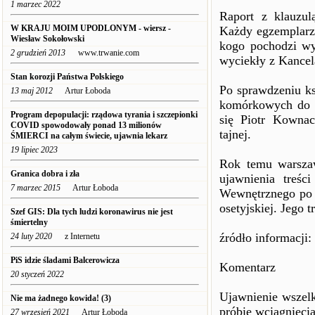
1 marzec 2022
Raport z klauzul
W KRAJU MOIM UPODLONYM - wiersz -
Każdy egzemplarz 
Wiesław Sokołowski
kogo pochodzi wy
2 grudzień 2013
www.trwanie.com
wyciekły z Kancela
Stan korozji Państwa Polskiego
Po sprawdzeniu ks
13 maj 2012
Artur Łoboda
komórkowych do p
Program depopulacji: rządowa tyrania i szczepionki
się Piotr Kownack
COVID spowodowały ponad 13 milionów
tajnej.
ŚMIERCI na całym świecie, ujawnia lekarz
19 lipiec 2023
Rok temu warszaw
Granica dobra i zła
ujawnienia treśc
7 marzec 2015
Artur Łoboda
Wewnętrznego po o
osetyjskiej. Jego t
Szef GIS: Dla tych ludzi koronawirus nie jest
śmiertelny
źródło informacji
24 luty 2020
z Internetu
PiS idzie śladami Balcerowicza
Komentarz
20 styczeń 2022
Ujawnienie wszelk
Nie ma żadnego kowida! (3)
próbie wciągnięci
27 wrzesień 2021
Artur Łoboda