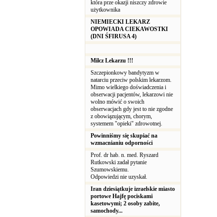
która prze okazji niszczy zdrowie
użytkownika
NIEMIECKI LEKARZ
OPOWIADA CIEKAWOSTKI
(DNI ŚFIRUSA 4)
Milcz Lekarzu !!!
Szczepionkowy bandytyzm w
natarciu przeciw polskim lekarzom.
Mimo wielkiego doświadczenia i
obserwacji pacjentów, lekarzowi nie
wolno mówić o swoich
obserwacjach gdy jest to nie zgodne
z obowiązującym, chorym,
systemem "opieki" zdrowotnej.
Powinniśmy się skupiać na
wzmacnianiu odporności
Prof. dr hab. n. med. Ryszard
Rutkowski zadał pytanie
Szumowskiemu.
Odpowiedzi nie uzyskał.
Iran dziesiątkuje izraelskie miasto
portowe Hajfę pociskami
kasetowymi; 2 osoby zabite,
samochody...