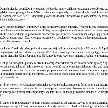
ównych błędów polityków i większości wyborców amerykańskich jest zasada, że problemy dzi
ę gdzieś daleko poza granicami USA i trzeba je rozwiązać siłą, żeby Amerykanie mogli kontyn
a i dominować na świecie. Tymczasem główne trudności Amerykanów są wewnętrzne, w form
h się trzech kryzysów.
zys jest gospodarczy i kulturowy, drugi polityczny a trzeci militarny. Wszystkie trzy jednocze
ą cechę: mają one korzenie wewnątrz USA, jak to wyjaśniał w ubiegłym stuleciu w swojej anal
ebuhr, który wskazywał powiązania nowoczesnego społeczeństwa amerykańskiego i jego polity
istów protestanckich. Tak, więc ignorowanie tych problemów jest rzeczą bardzo niebezpieczną 
jak dla Polaków i innych.
nie historii” stało się celem polityki amerykańskiej od końca Zimnej Wojny. W stolicy USA po
 wymogów historii i odpowiedzialności USA, które jakoby jest w zenicie swojej potęgi, budo
nie za pieniądze Chin i Japonii, oraz USA niby kieruje rozwojem historii „według jej przeznacz
wołuje do rozsądku i pokory w erze nuklearnej. Amerykanie muszą zdawać sobie sprawę z ogr
okonania przez ich rząd i ich armię oraz muszą uwolnić się od omamiania ich pomysłem, że mog
 rozwój historii do celu, jaki im sugeruje propaganda neo-konserwatystów, sprzyjająca zwycię
i dominacji Izraela od Nilu do Eufratu. W tej sytuacji trzeba sobie zdać sprawę, że USA nie jes
ć rozwój historii.
ał: „brak pokory nowoczesnego człowieka powoduje brak zrozumienia faktu, że dramat historii, 
 w pełni zrozumiały i człowiek nie może go w pełni kontrolować. Neo-konserwatyści i neo-libe
e szczególnie grzeszą brakiem pokory i wydaje im się, że mogą prowadzić ludzkość „w pielg
i.”
A nie są do rozwiązania wyborem nowego prezydenta lub zmianą reżymu w jakimś zamorski
trójnego” kryzysu Amerykanie muszą uwolnić się do obecnych błędnych ideologii i dominacj