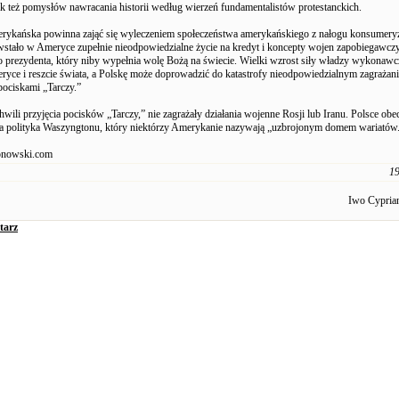
jak też pomysłów nawracania historii według wierzeń fundamentalistów protestanckich.
erykańska powinna zająć się wyleczeniem społeczeństwa amerykańskiego z nałogu konsumery
stało w Ameryce zupełnie nieodpowiedzialne życie na kredyt i koncepty wojen zapobiegawcz
o prezydenta, który niby wypełnia wolę Bożą na świecie. Wielki wzrost siły władzy wykona
ryce i reszcie świata, a Polskę może doprowadzić do katastrofy nieodpowiedzialnym zagraż
ociskami „Tarczy.”
hwili przyjęcia pocisków „Tarczy,” nie zagrażały działania wojenne Rosji lub Iranu. Polsce obe
a polityka Waszyngtonu, który niektórzy Amerykanie nazywają „uzbrojonym domem wariatów
nowski.com
19
Iwo Cypri
tarz