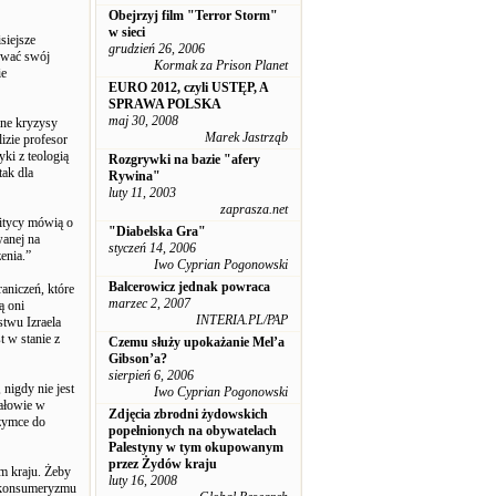
Obejrzyj film "Terror Storm"
w sieci
siejsze
grudzień 26, 2006
uować swój
Kormak za Prison Planet
ie
EURO 2012, czyli USTĘP, A
SPRAWA POLSKA
maj 30, 2008
sne kryzysy
Marek Jastrząb
izie profesor
ki z teologią
Rozgrywki na bazie "afery
tak dla
Rywina"
luty 11, 2003
zaprasza.net
litycy mówią o
"Diabelska Gra"
wanej na
styczeń 14, 2006
enia.”
Iwo Cyprian Pogonowski
Balcerowicz jednak powraca
aniczeń, które
marzec 2, 2007
ą oni
INTERIA.PL/PAP
stwu Izraela
t w stanie z
Czemu służy upokażanie Mel’a
Gibson’a?
sierpień 6, 2006
nigdy nie jest
Iwo Cyprian Pogonowski
rałowie w
Zdjęcia zbrodni żydowskich
rzymce do
popełnionych na obywatelach
Palestyny w tym okupowanym
przez Żydów kraju
m kraju. Żeby
luty 16, 2008
i konsumeryzmu