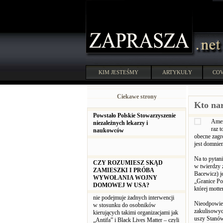
KIM JESTEŚMY
ARTYKUŁY
COV
Ciekawe strony
Kto nar
Powstało Polskie Stowarzyszenie
Amer
niezależnych lekarzy i
raz 
naukowców
obecne zagr
jest domnie
Na to pytan
CZY ROZUMIESZ SKĄD
w twierdzy
ZAMIESZKI I PRÓBA
Bacewicz) j
WYWOŁANIA WOJNY
„Granice Po
DOMOWEJ W USA?
której mott
nie podejmuje żadnych interwencji
Nieodpowied
w stosunku do osobników
zakulisowyc
kierujących takimi organizacjami jak
uszy Stanów
„Antifa” i Black Lives Matter – czyli