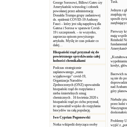
Tusk.
George Sorosowi, Billowi Gates czy
Amerykański wirusolog i członek
Jednym z gł
powołanej przez administrację
znajdują si
Donalda Trumpa grupy zadaniowej
sposób życi
ds. epidemii COVID-19 Anthony
zazębiającyc
Fauci – który jest siłą napędową dla
Gatesa i Sorosa w sparawie Covid-
Pierwszy kry
19 i szczepionek. – to wszystko,
mają wspóln
zaprzecza opisom powyższego
Reinhold Ni
artykułu. Myślę że czas pokaże co
fundamental
dalej…
Amerykanów 
Hiszpański rząd przyznał się do
powietrznego spryskiwania całej
„Kształtowa
ludności chemikaliami
wypełnianiu
kredyt, głów
Podczas strategicznie
zaplanowanego „stanu
Bacewich na
wyjątkowego” covid-19,
są nie do p
Organizacja Narodów
doprowadzić
Zjednoczonych (ONZ) upoważniła
nad Arabami 
hiszpański rząd do rozpylania z
góry planowa
nieba śmiertelnych smug
chemicznych . 16 kwietnia 2020 r.
Niebuhr pis
hiszpański rząd po cichu przyznał,
przez ludzi
że upoważnił wojsko do rozpylania
Waszyngtoni
biocydów na całą populację.
doskonałośc
Iwo Cyprian Pogonowski
Problemy US
Notka wikipedii dotycząca osoby
wyjść z „po