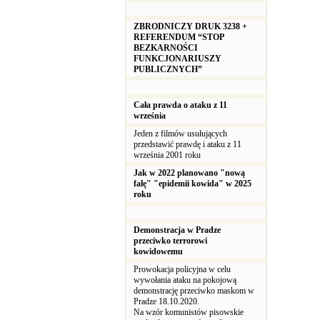
ZBRODNICZY DRUK 3238 +
REFERENDUM “STOP
BEZKARNOŚCI
FUNKCJONARIUSZY
PUBLICZNYCH”
Cała prawda o ataku z 11
września
Jeden z filmów usułujących
przedstawić prawdę i ataku z 11
września 2001 roku
Jak w 2022 planowano "nową
falę" "epidemii kowida" w 2025
roku
Demonstracja w Pradze
przeciwko terrorowi
kowidowemu
Prowokacja policyjna w celu
wywołania ataku na pokojową
demonstrację przeciwko maskom w
Pradze 18.10.2020.
Na wzór komunistów pisowskie