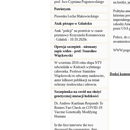
prof. Iwo Cypriana Pogonowskiego
na kredyt, 
Patriotyzm
Polityka am
któremu pow
Piosenka Lecha Makowieckiego
imperialneg
Atak pistapo w Gdańsku
szkodzi Ame
przez USA p
Atak "policji" na proteście w czasie
przemowy Krzysztofa Kornatowicza
Polsce, do c
- Gdańsk - 10.10.2020r.
awanturnicz
Opresja szczepień - nieznany
WWW.pogo
zapis wideo - prof. Stansiław
Wiąckowski
W wrześniu 2016 roku ekipa NTV
odwiedziła w Kielcach wybitnego
człowieka. Profesor Stanisław
Dodaj komen
Wiąckowski to odważny naukowiec,
autor kilkuset publikacji na temat
ochrony środowiska i zdrowia.
Szczepionka na covid ma służyć
genetycznej mutacji ludzkości
Dr. Andrew Kaufman Responds To
Reuters Fact Check on COVID-19
Vaccine Genetically Modifying
Humans
In the first interview the two
discussed the coronavirus, they