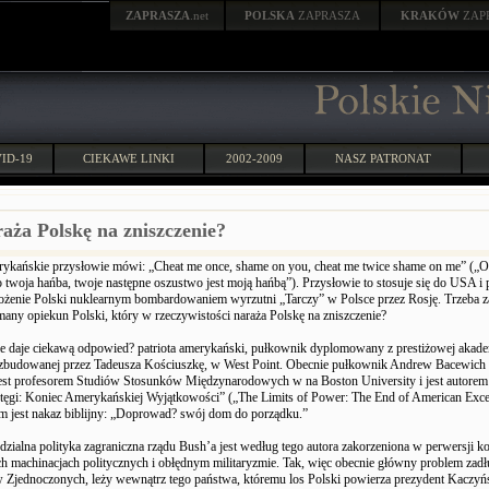
ZAPRASZA
.net
POLSKA
ZAPRASZA
KRAKÓW
ZAP
ID-19
CIEKAWE LINKI
2002-2009
NASZ PATRONAT
aża Polskę na zniszczenie?
ykańskie przysłowie mówi: „Cheat me once, shame on you, cheat me twice shame on me” („O
to twoja hańba, twoje następne oszustwo jest moją hańbą”). Przysłowie to stosuje się do USA
ożenie Polski nuklearnym bombardowaniem wyrzutni „Tarczy” w Polsce przez Rosję. Trzeba z
many opiekun Polski, który w rzeczywistości naraża Polskę na zniszczenie?
ie daje ciekawą odpowied? patriota amerykański, pułkownik dyplomowany z prestiżowej akad
 zbudowanej przez Tadeusza Kościuszkę, w West Point. Obecnie pułkownik Andrew Bacewic
est profesorem Studiów Stosunków Międzynarodowych w na Boston University i jest autorem 
tęgi: Koniec Amerykańskiej Wyjątkowości” („The Limits of Power: The End of American Exce
em jest nakaz biblijny: „Doprowad? swój dom do porządku.”
zialna polityka zagraniczna rządu Bush’a jest według tego autora zakorzeniona w perwersji 
h machinacjach politycznych i obłędnym militaryzmie. Tak, więc obecnie główny problem zad
 Zjednoczonych, leży wewnątrz tego państwa, któremu los Polski powierza prezydent Kaczyńs