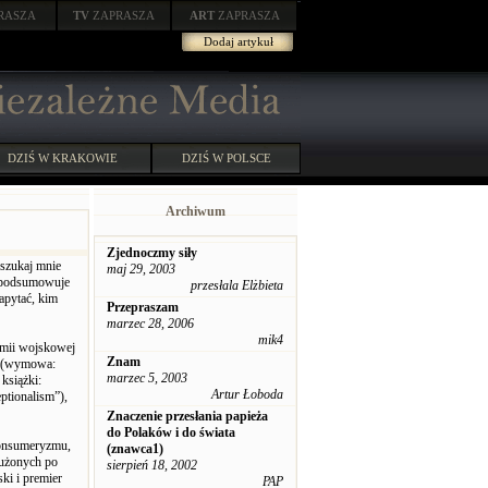
RASZA
TV
ZAPRASZA
ART
ZAPRASZA
Dodaj artykuł
DZIŚ W KRAKOWIE
DZIŚ W POLSCE
Archiwum
Zjednoczmy siły
szukaj mnie
maj 29, 2003
 i podsumowuje
przesłala Elżbieta
apytać, kim
Przepraszam
marzec 28, 2006
mik4
emii wojskowej
Znam
h (wymowa:
marzec 5, 2003
książki:
Artur Łoboda
ptionalism”),
Znaczenie przesłania papieża
do Polaków i do świata
konsumeryzmu,
(znawca1)
łużonych po
sierpień 18, 2002
ki i premier
PAP