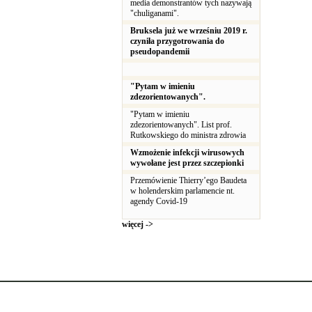
media demonstrantów tych nazywają
"chuliganami".
Bruksela już we wrześniu 2019 r.
czyniła przygotrowania do
pseudopandemii
"Pytam w imieniu
zdezorientowanych".
"Pytam w imieniu
zdezorientowanych". List prof.
Rutkowskiego do ministra zdrowia
Wzmożenie infekcji wirusowych
wywołane jest przez szczepionki
Przemówienie Thierry’ego Baudeta
w holenderskim parlamencie nt.
agendy Covid-19
więcej ->