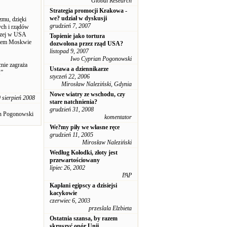
Global Research
Strategia promocji Krakowa -
we? udział w dyskusji
zmu, dzięki
grudzień 7, 2007
ych i rządów
wczej w USA
Topienie jako tortura
aniem Moskwie
dozwolona przez rząd USA?
listopad 9, 2007
Iwo Cyprian Pogonowski
cnie zagraża
Ustawa a dziennikarze
.”
styczeń 22, 2006
Mirosław Naleziński, Gdynia
Nowe wiatry ze wschodu, czy
 sierpień 2008
stare natchnienia?
grudzień 31, 2008
an Pogonowski
komentator
We?my piły we własne ręce
grudzień 11, 2005
Mirosław Naleziński
Według Kołodki, złoty jest
przewartościowany
lipiec 26, 2002
PAP
Kapłani egipscy a dzisiejsi
kacykowie
czerwiec 6, 2003
przeslala Elzbieta
Ostatnia szansa, by razem
skruszyć opór Unii