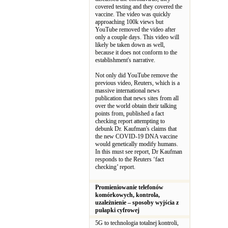
covered testing and they covered the
vaccine. The video was quickly
approaching 100k views but
YouTube removed the video after
only a couple days. This video will
likely be taken down as well,
because it does not conform to the
establishment's narrative.
Not only did YouTube remove the
previous video, Reuters, which is a
massive international news
publication that news sites from all
over the world obtain their talking
points from, published a fact
checking report attempting to
debunk Dr. Kaufman's claims that
the new COVID-19 DNA vaccine
would genetically modify humans.
In this must see report, Dr Kaufman
responds to the Reuters ‘fact
checking’ report.
Promieniowanie telefonów
komórkowych, kontrola,
uzależnienie – sposoby wyjścia z
pułapki cyfrowej
5G to technologia totalnej kontroli,