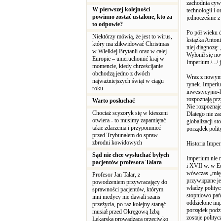
zachodnia cywi
W pierwszej kolejności
technologii i o
powinno zostać ustalone, kto za
jednocześnie 
to odpowie?
Po pół wieku d
Niektórzy mówią, że jest to wirus,
książka Anton
który ma zlikwidować Christmas
niej diagnozę:
w Wielkiej Brytanii oraz w całej
Wyłonił się no
Europie – unieruchomić kraj w
Imperium /.../
momencie, kiedy chrześcijanie
obchodzą jedno z dwóch
Wraz z nowym 
najważniejszych świąt w ciągu
rynek. Imperiu
roku
inwestycyjno-
rozpoznają prz
Warto posłuchać
Nie rozpoznaje
Chociaż scyzoryk się w kieszeni
Dlatego nie zad
otwiera - to musimy zapamiętać
globalizacji s
takie zdarzenia i przypomnieć
porządek polit
przed Trybunałem do spraw
zbrodni kowidowych
Historia Impe
Sąd nie chce wysłuchać byłych
Imperium nie n
pacjentów profesora Talara
i XVII w. w E
wówczas „międ
Profesor Jan Talar, z
przywiązane je
powodzeniem przywracający do
władzy polityc
sprawności pacjentów, którym
stopniowo pań
inni medycy nie dawali szans
oddzielone imp
przeżycia, po raz kolejny stanąć
porządek podz
musiał przed Okręgową Izbą
zostaje polity
Lekarską prowadzącą przeciwko