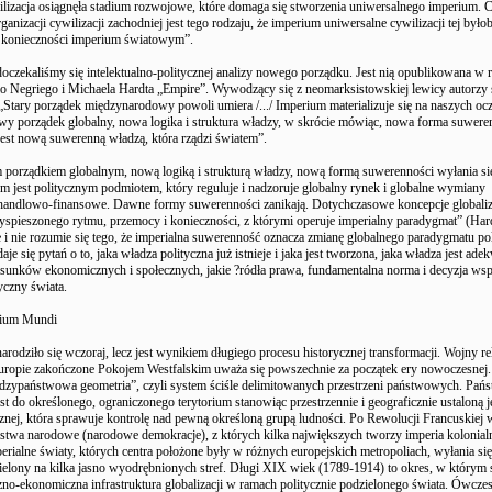
lizacja osiągnęła stadium rozwojowe, które domaga się stworzenia uniwersalnego imperium. C
rganizacji cywilizacji zachodniej jest tego rodzaju, że imperium uniwersalne cywilizacji tej było
z konieczności imperium światowym”.
oczekaliśmy się intelektualno-politycznej analizy nowego porządku. Jest nią opublikowana w
io Negriego i Michaela Hardta „Empire”. Wywodzący się z neomarksistowskiej lewicy autorzy 
 „Stary porządek międzynarodowy powoli umiera /.../ Imperium materializuje się na naszych ocza
wy porządek globalny, nowa logika i struktura władzy, w skrócie mówiąc, nowa forma suwere
 jest nową suwerenną władzą, która rządzi światem”.
porządkiem globalnym, nową logiką i strukturą władzy, nową formą suwerenności wyłania si
m jest politycznym podmiotem, który reguluje i nadzoruje globalny rynek i globalne wymiany
handlowo-finansowe. Dawne formy suwerenności zanikają. Dotychczasowe koncepcje globaliza
yspieszonego rytmu, przemocy i konieczności, z którymi operuje imperialny paradygmat” (Hard
 i nie rozumie się tego, że imperialna suwerenność oznacza zmianę globalnego paradygmatu po
aje się pytań o to, jaka władza polityczna już istnieje i jaka jest tworzona, jaka władza jest ade
tosunków ekonomicznych i społecznych, jakie ?ródła prawa, fundamentalna norma i decyzja ws
yczny świata.
rium Mundi
arodziło się wczoraj, lecz jest wynikiem długiego procesu historycznej transformacji. Wojny r
uropie zakończone Pokojem Westfalskim uważa się powszechnie za początek ery nowoczesnej.
zypaństwowa geometria”, czyli system ściśle delimitowanych przestrzeni państwowych. Pań
st do określonego, ograniczonego terytorium stanowiąc przestrzennie i geograficznie ustaloną 
znej, która sprawuje kontrolę nad pewną określoną grupą ludności. Po Rewolucji Francuskiej w
stwa narodowe (narodowe demokracje), z których kilka największych tworzy imperia kolonial
erialne światy, których centra położone były w różnych europejskich metropoliach, wyłania si
ielony na kilka jasno wyodrębnionych stref. Długi XIX wiek (1789-1914) to okres, w którym
czno-ekonomiczna infrastruktura globalizacji w ramach politycznie podzielonego świata. Ówcze