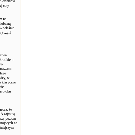
h działania
j elity
em na
globalną
ak właśnie
.) czyni
dztwa
ośrodkiem
wo
sprawami
atego
wicy, w
o klasyczne
nie
wa-bloku
acza, że
USA zajmują
ższy poziom
stojących na
żniejszym