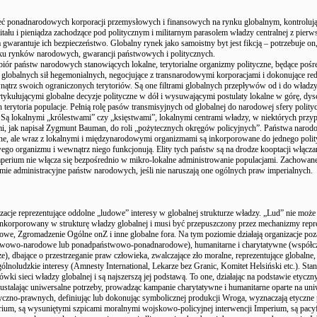
ieć ponadnarodowych korporacji przemysłowych i finansowych na rynku globalnym, kontroluj
tału i pieniądza zachodzące pod politycznym i militarnym parasolem władzy centralnej z pierw
 gwarantuje ich bezpieczeństwo. Globalny rynek jako samoistny byt jest fikcją – potrzebuje o­n
ku rynków narodowych, gwarancji państwowych i politycznych.
biór państw narodowych stanowiących lokalne, terytorialne organizmy polityczne, będące poś
 globalnych sił hegemonialnych, negocjujące z transnarodowymi korporacjami i dokonujące red
trz swoich ograniczonych terytoriów. Są o­ne filtrami globalnych przepływów od i do władzy
rtykułującymi globalne decyzje polityczne w dół i wysuwającymi postulaty lokalne w górę, dys
h terytoria populacje. Pełnią rolę pasów transmisyjnych od globalnej do narodowej sfery polity
 Są lokalnymi „królestwami” czy „księstwami”, lokalnymi centrami władzy, w niektórych przy
, jak napisał Zygmunt Bauman, do roli „pożytecznych okręgów policyjnych”. Państwa narod
ione, ale wraz z lokalnymi i międzynarodowymi organizmami są inkorporowane do jednego poli
go organizmu i wewnątrz niego funkcjonują. Elity tych państw są na drodze kooptacji włączan
mperium nie włącza się bezpośrednio w mikro-lokalne administrowanie populacjami. Zachowane
mie administracyjne państw narodowych, jeśli nie naruszają o­ne ogólnych praw imperialnych.
zacje reprezentujące oddolne „ludowe” interesy w globalnej strukturze władzy. „Lud” nie może
nkorporowany w strukturę władzy globalnej i musi być przepuszczony przez mechanizmy repre
we, Zgromadzenie Ogólne o­nZ i inne globalne fora. Na tym poziomie działają organizacje po
stwowo-narodowe lub ponadpaństwowo-ponadnarodowe), humanitarne i charytatywne (współc
e), dbające o przestrzeganie praw człowieka, zwalczające zło moralne, reprezentujące globalne,
ólnoludzkie interesy (Amnesty International, Lekarze bez Granic, Komitet Helsiński etc.). Stan
ówki sieci władzy globalnej i są najszerszą jej podstawą. To o­ne, działając na podstawie etyczn
stalając uniwersalne potrzeby, prowadząc kampanie charytatywne i humanitarne oparte na un
yczno-prawnych, definiując lub dokonując symbolicznej produkcji Wroga, wyznaczają etyczne 
rium, są wysuniętymi szpicami moralnymi wojskowo-policyjnej interwencji Imperium, są pacy