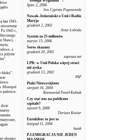
"Teologii Wygnania" ?
odowe
lipiec 2, 2006
 jądro
Iwo Cyprian Pogonowski
Nowak-Jeziorański o Unii i Radiu
Maryja
 lata 1941-
grudzień 2, 2002
 utworzenie
Artur Łoboda
Po 1945 r.,
litycznego
System za 25 milionów
in Shaw),
marzec 15, 2006
cznym,
Soros skazany
odowe, a
grudzień 20, 2002
cz jedynie
zapraza.net
nim”.
LPR: w Unii Polska więcej straci
niż zyska
grudzień 13, 2002
e-bloku”.
PAP
acie
aństwo
Ptaki Niezwyciężone
em. Monopol
sierpień 16, 2004
go państwa-
Rozmawiał Paweł Kubiak
Czy stać nas na publiczne
szpitale?
a dwie
styczeń 9, 2008
entarny
Dariusz Kosiur
amazana
Eurokibuc to jest to
entaryczne,
listopad 11, 2006
ragnie
luzak
P.J.EMIGRACJA NIE JEDEN
ne obszary,
MA SMAK...