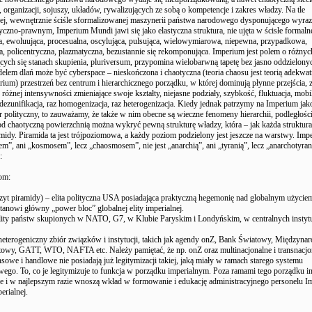
, organizacji, sojuszy, układów, rywalizujących ze sobą o kompetencje i zakres władzy. Na tle
nej, wewnętrznie ściśle sformalizowanej maszynerii państwa narodowego dysponującego wyra
tyczno-prawnym, Imperium Mundi jawi się jako elastyczna struktura, nie ujęta w ścisłe formaln
a, ewoluująca, procesualna, oscylująca, pulsująca, wielowymiarowa, niepewna, przypadkowa,
, policentryczna, plazmatyczna, bezustannie się rekomponująca. Imperium jest polem o różnyc
cych się stanach skupienia, pluriversum, przypomina wielobarwną tapetę bez jasno oddzielony
elem dlań może być cyberspace – nieskończona i chaotyczna (teoria chaosu jest teorią adekwa
rium) przestrzeń bez centrum i hierarchicznego porządku, w której dominują płynne przejścia,
o różnej intensywności zmieniające swoje kształty, niejasne podziały, szybkość, fluktuacja, mobi
z dezunifikacja, raz homogenizacja, raz heterogenizacja. Kiedy jednak patrzymy na Imperium jak
 polityczny, to zauważamy, że także w nim obecne są wieczne fenomeny hierarchii, podległości
od chaotyczną powierzchnią można wykryć pewną strukturę władzy, która – jak każda struktur
amidy. Piramida ta jest trójpoziomowa, a każdy poziom podzielony jest jeszcze na warstwy. Imp
sem”, ani „kosmosem”, lecz „chaosmosem”, nie jest „anarchią”, ani „tyranią”, lecz „anarchotyran
:
om:
zyt piramidy) – elita polityczna USA posiadająca praktyczną hegemonię nad globalnym użyciem 
anowi główny „power bloc” globalnej elity imperialnej.
elity państw skupionych w NATO, G7, w Klubie Paryskim i Londyńskim, w centralnych instyt
heterogeniczny zbiór związków i instytucji, takich jak agendy o­nZ, Bank Światowy, Międzyn
owy, GATT, WTO, NAFTA etc. Należy pamiętać, że np. o­nZ oraz multinacjonalne i transnacjo
ansowe i handlowe nie posiadają już legitymizacji takiej, jaką miały w ramach starego systemu
go. To, co je legitymizuje to funkcja w porządku imperialnym. Poza ramami tego porządku ins
ne i w najlepszym razie wnoszą wkład w formowanie i edukację administracyjnego personelu I
erialnej.