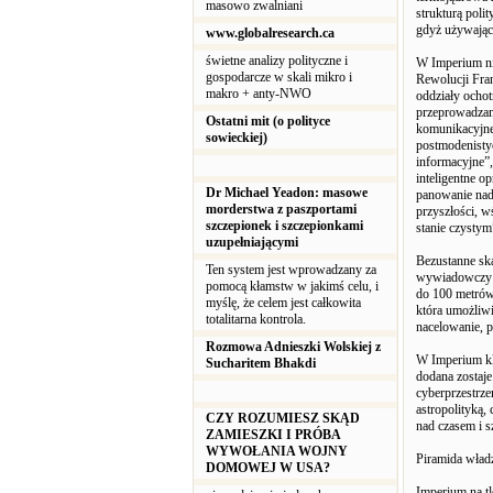
masowo zwalniani
strukturą poli
gdyż używając 
www.globalresearch.ca
świetne analizy polityczne i
W Imperium ni
gospodarcze w skali mikro i
Rewolucji Fra
makro + anty-NWO
oddziały ocho
przeprowadzani
Ostatni mit (o polityce
komunikacyjne,
sowieckiej)
postmodenisty
informacyjne”,
inteligentne 
Dr Michael Yeadon: masowe
panowanie nad 
morderstwa z paszportami
przyszłości, w
szczepionek i szczepionkami
stanie czystym
uzupełniającymi
Bezustanne sk
Ten system jest wprowadzany za
wywiadowczy t
pomocą kłamstw w jakimś celu, i
do 100 metrów,
myślę, że celem jest całkowita
która umożliwi
totalitarna kontrola.
nacelowanie, p
Rozmowa Adnieszki Wolskiej z
W Imperium kla
Sucharitem Bhakdi
dodana zostaje
cyberprzestrze
astropolityką, 
CZY ROZUMIESZ SKĄD
nad czasem i s
ZAMIESZKI I PRÓBA
WYWOŁANIA WOJNY
Piramida władz
DOMOWEJ W USA?
Imperium na t