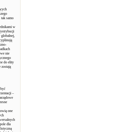
ących
szego
, tak samo
rednikami w
ystrybucji
 globalnej,
cyplinują
czno-
padkach
owe nie
tycznego
e do elity
 zostają
 być
zentacji –
zarządowe
zesne
owią o­ne
ych
iwersalnych
pole dla
fistyczną