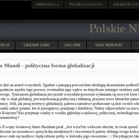
ZAPRASZA
.net
POLSKA
ZAPRASZA
KRAKÓW
ZAP
ID-19
CIEKAWE LINKI
2002-2009
NASZ PATRONAT
 Mundi - polityczna forma globalizacji
est dziś na ustach wszystkich. Zgodnie z panującą powszechnie ideologią ekonomizmu podkreśl
odarcze aspekty tego procesu, ewentualnie jego wpływ na dotychczas istniejące struktury pol
owego. Tymczasem globalizacja jest przede wszystkim procesem wyłaniania się nowych form 
 siły w skali globalnej, jest transformacją polityczną i militarną, przynosi nowe hierarchie pan
ocy. Jeśli, jak piszą teoretycy globalizacji, państwa narodowe pozbawiane są dziś swoich wł
 zadać należy pytanie, kto te prerogatywy przejmuje i dziedziczy. Należy odpowiedzieć na zaws
est Księciem? Kto przejmuje władzę w wyniku głębokiej wojskowej, politycznej, technologicznej
 metamorfozy?
 II wojny światowej James Burnham pisał: „Jest wyra?nie widoczne obecnie, że świat sprzed 1
itycznie na stosunkowo sporą liczbę niezależnych i suwerennych państw dobiega swego końca /
owe stało się możliwe i będą robione próby w kierunku jego stworzenia /.../ Decydującym fakt