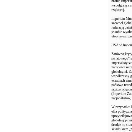
bronią Imperiu
współgrają z ca
rządzącej.
Imperium Mund
szczebel globa
federacją pań
je sobie wyobr
utopijnymi, za
USA w Imper
Zarówno kryty
światowego” s
imperialistycz
narodowe narz
globalnymi. Ża
współczesny gl
terminach amer
państwo narodo
przezwyciężone
(Imperium Zac
nacjonalistów
W przypadku I
elita politycz
uprzywilejowa
globalnej pira
drodze ku stw
składnikiem „