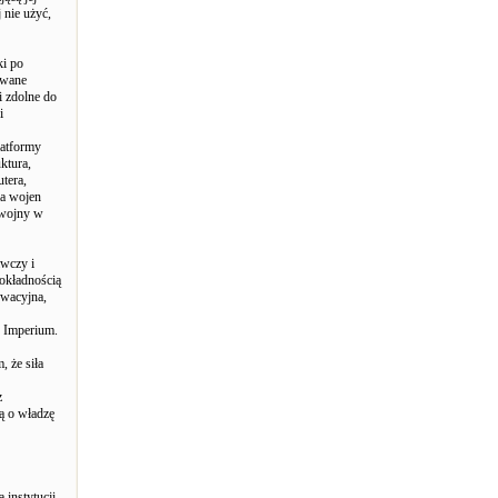
 nie użyć,
ki po
owane
i zdolne do
i
latformy
ktura,
tera,
ia wojen
 „wojny w
awczy i
okładnością
rwacyjna,
u Imperium.
, że siła
z
ką o władzę
instytucji,