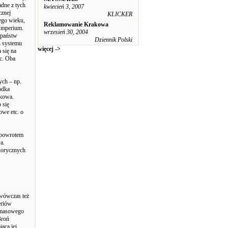
adne z tych
kwiecień 3, 2007
cznej
KLICKER
ego wieku,
Reklamowanie Krakowa
 Imperium.
wrzesień 30, 2004
 państw
Dziennik Polski
h systemu
więcej ->
 się na
ic. Oba
ych – np.
odka
skowa.
 się
owe etc. o
t powrotem
a.
storycznych
 wówczas też
eriów
i masowego
Broń
ącą jej