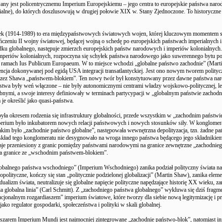
ny jest policentrycznemu Imperium Europejskiemu – jego centra to europejskie państwa nar
ialne), do których doszlusowują w drugiej połowie XIX w. Stany Zjednoczone. To historyczne
k (1914-1989) to era międzypaństwowych światowych wojen, której kluczowym momentem są
czeniu II wojny światowej, będącej wojną o schedę po europejskich państwach imperialnych i
ku globalnego, następuje zmierzch europejskich państw narodowych i imperiów kolonialnych. 
imperiów kolonialnych, rozpoczyna się schyłek państwa narodowego jako suwerennego bytu po
w ramach Ius Publicum Europaeum. W to miejsce wchodzi „globalne państwo zachodnie” (Mart
cja dokonywanej pod egidą USA integracji transatlantyckiej. Jest o­no nowym tworem polity
ez Shawa „państwem-blokiem”. Ten nowy twór był konstytuowany przez dawne państwa nar
stwa były weń włączone – nie były autonomicznymi centrami władzy wojskowo-politycznej, le
bnymi, a swoje interesy definiowały w terminach partycypacji w „globalnym państwie zachod
je określić jako quasi-państwa.
ła okresem rodzenia się infrastruktury globalności, przede wszystkim w „zachodnim państwi
erium było inkubatorem nowych relacji państwowych i nowych stosunków siły. W konglomer
akim było „zachodnie państwo globalne”, następowała wewnętrzna depolityzacja, tzn. żadne p
kład tego konglomeratu nie desygnowało na wroga innego państwa będącego jego składniki
aje przeniesiony z granic pomiędzy państwami narodowymi na granice zewnętrzne „zachodnie
 na granice ze „wschodnim państwem-blokiem”.
obalnego państwa wschodniego” (Imperium Wschodniego) zanika podział polityczny świata n
eopolityczne, kończy się stan „politycznie podzielonej globalizacji” (Martin Shaw), zanika elem
dualizm świata, neutralizuje się globalne napięcie polityczne napędzające historię XX wieku, z
nia globalna linia” (Carl Schmitt). Z „zachodniego państwa globalnego” wykluwa się dziś fragm
ucjonalnym rozgardiaszem” imperium światowe, które tworzy dla siebie nową legitymizację i p
ako regulator gospodarki, społeczeństwa i polityki w skali globalnej.
szarem Imperium Mundi jest najmocniej zintegrowane „zachodnie państwo-blok”, natomiast in