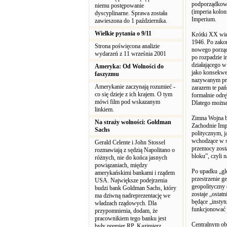
podporządkowa
niemu postępowanie
(imperia kolon
dyscyplinarne. Sprawa została
Imperium.
zawieszona do 1 października.
Wielkie pytania o 9/11
Krótki XX wie
1946. Po zakoń
Strona poświęcona analizie
nowego porząd
wydarzeń z 11 września 2001
po rozpadzie 
działającego 
Ameryka: Od Wolności do
jako konsekwen
faszyzmu
nazywanym prz
Amerykanie zaczynają rozumieć -
zarazem te pań
co się dzieje z ich krajem. O tym
formalnie odrę
mówi film pod wskazanym
Dlatego można 
linkiem.
Zimna Wojna by
Na straży wolności: Goldman
Zachodnie Imp
Sachs
politycznym, j
wchodzące w s
Gerald Celente i John Stossel
przemocy zost
rozmawiają z sędzią Napolitano o
bloku”, czyli
różnych, nie do końca jasnych
powiązaniach, między
Po upadku „gl
amerykańskimi bankami i rządem
przestrzenie g
USA. Największe podejrzenia
geopolityczny 
budzi bank Goldman Sachs, który
zostaje „ostat
ma dziwną nadreprezentację we
będące „instyt
władzach rządowych. Dla
funkcjonować j
przypomnienia, dodam, że
pracownikiem tego banku jest
Centralnym ob
były premier RP, Kazimierz