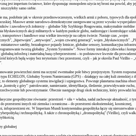
tyczną jest imperium światowe, które dysponując monopolem użycia tej broni ma powód, aby jej
niszczyłoby samo siebie.
e ma, podobnie jak w okresie przednowoczesnym, wielkich armii z poboru, typowych dla epo
ncuskiej. Masowe armie narodowo-demokratyczne zastępowane są przez wysoko wyspecjaliz
tników i zawodowych żołnierzy – globalne Siły Szybkiego Reagowania, maksymalnie mobilne 
a błyskawicznych akcji militarnych w każdym punkcie globu, nadzorujące i kontrolujące szlak
 transportowe i handlowe oraz wielkie inwestycje na całym świecie. Nastaje czas „wojen
cznych”, „hiperwojen”, „antywojen”, „wojen czwartej generacji”, wojen „błyskawicznych”. „P
 miniaturowe satelity, bezzałogowe pojazdy lotnicze, globalne sensory, komunikacyjna infrastru
oprogramowanie tworzą globalny „System Systemów”. Nowe formy interakcji człowieka i kompu
globalną infosferą i materialną bazą cyberprzestrzeni – to podstawowe kwestie dla prowadzen
śród których będą wojny bez terytorium i bez przestrzeni, czyli – jak je określa Paul Virillio –
”.
anowanie powierzchni ziemi ma uczynić ewentualne pole bitwy przejrzystym. System rozpozn
ypu ECHELON, Globalny System Namierzania (GPS) – działający na całej kuli ziemskiej z d
 to elementy globalnego systemu inwigilacji i szpiegostwa. Powstaje planetarna machina obse
a „kontrolę z góry”: patrolowanie, namierzanie, identyfikacja, śledzenie, przewidywanie ruchu,
rzechwycenie lub powstrzymanie. Obecnie następuje drugi skok techniczny, który prowadzi k
syczne geopolityczne równanie: przestrzeń + siła = władza, nadal zachowuje aktualność, z tym
 do przestrzeni innych niż ziemska i oceaniczna – do przestrzeni okołoziemskiej, kosmicznej,
ni, infoprzestrzeni etc. W Imperium Mundi kontynentalna geopolityka łączy się nierozerwalnie 
cyberpolityką i technopolityką. A także z chronopolityką i „dromopolityką” (Virillio), czyli wal
zybkością.
y globalnej
le nowoczesnego państwa narodowego wydaje się nieuporządkowaną, a nawet chaotyczną siecią 