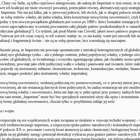
a, Chiny czy Indie, są tylko częściowo zintegrowane, ale należą do Imperium w tym sensie, że ż
wet ich koalicja) nie może stworzyć poważnej, potencjalnie równej, alternatywnej opcji strategi
Imperium. Nie ma już kilku, jak w pierwszej połowie, lub dwóch, jak w drugiej połowie zeszł
ze sobą centrów władzy, ale jedna władza, która konstytuuje nową formę suwerenności, czyli
odny z tym nowym porządkiem globalnym jest wzrost po 1989 r. ilości formalnie istniejących
zrost zapoczątkowany wcześniej powstaniem całej plejady państw postkolonialnych w ramac
olitycznie globalizacji”). Co tydzień, jak pisał Martin van Creveld, jakieś nowe państwo pojawia
onieważ jest ich coraz więcej, to ich wartość maleje: to, co ma każdy, warte jest niewiele lub n
alizacji i fragmentacji świata – nie są ze sobą sprzeczne, lecz warunkują się nawzajem.
słusznie piszą, że Imperium nie powstaje spontanicznie z interakcji heterogenicznych sił globaln
ialnej ręce globalnego rynku – ani z jednego centrum, jednej pojedynczej władzy, z jednego ośr
obec sił globalnych, ze świadomego i wszystko ogarniającego planu, jak chciałaby teoria spi
wiedzmy, powstaje jako efekt politycznej walki o władzę i panowanie nad światem, które stało
pojawiły się instrumenty militarne, ekonomiczne, techniczne, komunikacyjne, medialne, finans
nym, mogące posłużyć jako instrumenty władzy imperialnej.
nową formą suwerenności, strukturą polityczną ery postnowoczesnej, co w pewnej mierze jes
woczesnej, ale nie restauracją dawnych form politycznych, bo żadna restauracja nie jest możliw
nową formą władzy i suwerenności, która nie daje się w pełni opisać przy pomocy żadnych hi
ynie sam termin „Imperium” może być bez specjalnych zastrzeżeń użyty dla opisu i zrozumienia
ej formy globalnej suwerenności, chociaż tylko w przybliżeniu oddaje jej treść.
a i wojna
 rozpoczęła się era współczesnych wojen związana ze skokiem w rozwoju techniki wojennej –
erzch średniowiecznego imperium, a rozpoczyna epoka państw narodowych i kolonialnych imp
W połowie XX w. powstanie i rozwój broni atomowej (a także chemicznej i biologicznej bron
ględu na jej globalny zasięg i potencjał destrukcji wykracza poza granice państw narodowych. 
 jej absolutną zdolnością zniszczenia jest ultymatywną formą biowładzy, zaś jedyną odpowiadaj