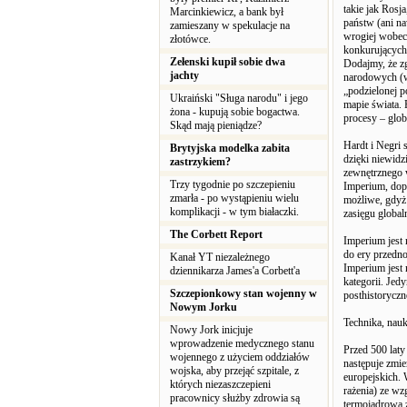
takie jak Rosj
Marcinkiewicz, a bank był
państw (ani na
zamieszany w spekulacje na
wrogiej wobec 
złotówce.
konkurujących 
Zełenski kupił sobie dwa
Dodajmy, że zg
jachty
narodowych (w
„podzielonej p
Ukraiński "Sługa narodu" i jego
mapie świata. P
żona - kupują sobie bogactwa.
procesy – glob
Skąd mają pieniądze?
Hardt i Negri 
Brytyjska modelka zabita
dzięki niewidz
zastrzykiem?
zewnętrznego w
Trzy tygodnie po szczepieniu
Imperium, dopo
zmarła - po wystąpieniu wielu
możliwe, gdyż 
komplikacji - w tym białaczki.
zasięgu global
The Corbett Report
Imperium jest 
do ery przedno
Kanał YT niezależnego
Imperium jest 
dziennikarza James'a Corbett'a
kategorii. Jed
Szczepionkowy stan wojenny w
posthistoryczn
Nowym Jorku
Technika, nauk
Nowy Jork inicjuje
wprowadzenie medycznego stanu
Przed 500 laty
wojennego z użyciem oddziałów
następuje zmi
wojska, aby przejąć szpitale, z
europejskich. 
których niezaszczepieni
rażenia) ze wz
pracownicy służby zdrowia są
termojądrowa z