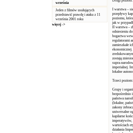
Drugi poziom:
września
I warstwa – s
Jeden z filmów usułujących
przepływy kapi
przedstawić prawdę i ataku z 11
poziomu, która
września 2001 roku
jak w przypad
więcej ->
II warstwa – z
odniesieniu do
bogactwa wewną
regulatorami a
zamieszkałe ic
ekonomicznej.
zredukowanymi
zostają znies
supra-narodowe
imperialnej. I
lokalne autono
Trzeci poziom:
Grupy i organi
bezpośrednio i
państwa narodo
(lokalne, pań
zakony żebracz
uniwersalne og
kapilarne końc
imperatywów, u
wartościach et
działania Impe