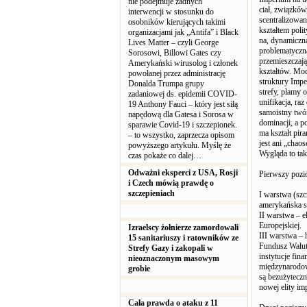
nie podejmuje żadnych
ciał, związków
interwencji w stosunku do
scentralizowa
osobników kierujących takimi
kształtem poli
organizacjami jak „Antifa” i Black
na, dynamiczn
Lives Matter – czyli George
problematyczna
Sorosowi, Billowi Gates czy
przemieszczają
Amerykański wirusolog i członek
kształtów. Mod
powołanej przez administrację
struktury Impe
Donalda Trumpa grupy
strefy, plamy 
zadaniowej ds. epidemii COVID-
unifikacja, ra
19 Anthony Fauci – który jest siłą
samoistny twór
napędową dla Gatesa i Sorosa w
dominacji, a p
sparawie Covid-19 i szczepionek.
ma kształt pir
– to wszystko, zaprzecza opisom
jest ani „chao
powyższego artykułu. Myślę że
Wygląda to tak
czas pokaże co dalej…
Odważni eksperci z USA, Rosji
Pierwszy pozi
i Czech mówią prawdę o
szczepieniach
I warstwa (szc
amerykańska st
II warstwa – 
Europejskiej.
Izraelscy żołnierze zamordowali
III warstwa – 
15 sanitariuszy i ratowników ze
Fundusz Walut
Strefy Gazy i zakopali w
instytucje fin
nieoznaczonym masowym
międzynarodowe
grobie
są bezużytecz
nowej elity imp
Cała prawda o ataku z 11