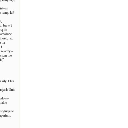
zistym
e ramy, lu?
h,
ch barw i
tną do
 zamazane
lność, raz
o na
 i
a władzy –
erium nie
ią”.
siły. Elita
ucjach Unii
arodowy
nalne
tytucje te
mperium,