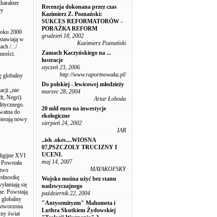
harakter
Recenzja dokonana przez czas
by
Kazimierz Z. Poznański:
SUKCES REFORMATORÓW -
PORAŻKA REFORM
 roku 2000
grudzień 18, 2002
stawiają w
Kazimierz Poznański
ch /.../
Zamach Kaczyńskiego na ...
nności.
lustracje
styczeń 23, 2006
http://www.raportnowaka.pl/
ę globalny
Do polskiej - lewicowej młodzieży
cji „nie
marzec 28, 2004
t, Negri).
Artur Łoboda
litycznego.
20 mld euro na inwestycje
kwatna do
ekologiczne
pierają nowy
sierpień 24, 2002
IAR
..ish .okes....WIOSNA
07,PSZCZOLY TRUCIZNY I
UCENI.
eligijne XVI
maj 14, 2007
 Powstała
MAYAKOFSKY
stwo
jednostkę
Wojsko można użyć bez stanu
yłaniają się
nadzwyczajnego
ne. Powstają
październik 22, 2004
ę globalny
"Antysemityzm" Mahometa i
 stworzona
Luthra Skutkiem Żydowskiej
sny świat