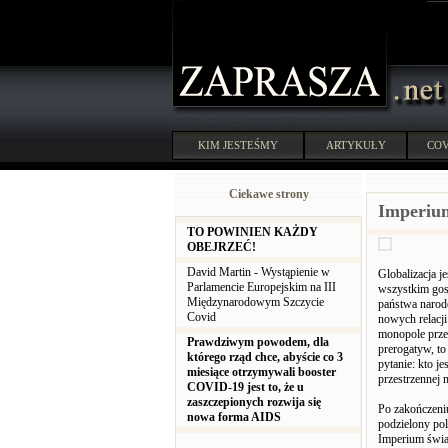
KIM JESTEŚMY
ARTYKUŁY
COV
Ciekawe strony
Imperium
TO POWINIEN KAŻDY
OBEJRZEĆ!
David Martin - Wystąpienie w
Globalizacja j
Parlamencie Europejskim na III
wszystkim gosp
Międzynarodowym Szczycie
państwa narod
Covid
nowych relacji
monopole przem
Prawdziwym powodem, dla
prerogatyw, to
którego rząd chce, abyście co 3
pytanie: kto j
miesiące otrzymywali booster
przestrzennej
COVID-19 jest to, że u
zaszczepionych rozwija się
Po zakończeniu
nowa forma AIDS
podzielony pol
Imperium świat