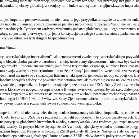
m, prowadzą moralne interwencje, sprawiedliwe wojny bez broni, bez przemocy, bez granic. Ic
łą strukturą władzy globalnej, a kierujący nimi ludzie tworzą quasi-religijne skrzydło imperialne
i jest imperium postnowoczesnym i nie mamy w jego przypadku do czynienia z przeniesieni
lny modelu unitarnego, scentralizowanego państwa narodowego. Imperium Mundi nie jest też 
stw narodowych. Tymczasem zarówno zwolennicy państwa globalnego, jak i jego przeciwnicy t
ażają, co postulaty pierwszych (np. jedna konstytucja dla całego świata, światowy parlament etc
ś krytykę autorstwa tych drugich bezprzedmiotową.
ium Mundi
cy „amerykańskiego imperializmu”, jak i entuzjastyczni zwolennicy „amerykańskiego przywó
ą w błędzie. Żadne państwo narodowe – a więc także Stany Zjednoczone – nie może być dziś 
nego projektu. Imperializm rozumiany jako forma terytorialnej ekspansji, w trakcie której państ
uca swoją władzę obcym terytoriom, nie może już służyć jako model suwerenności rządzącej 
den naród nie może być światowym liderem w taki sposób, jak kiedyś narody europejskie. Dl
obalny porządek władzy nie powinien być definiowany, jak to czyni się często na lewicy i pra
ykańskiego imperializmu. Imperium zastępuje i przekracza także USA. Stany Zjednoczone jak
we, które swoje apogeum osiąga w czasie II wojny światowej, zostają, by tak rzec, dialektycz
 przez Imperium – ten proces został zainicjowany już w chwili powstania zachodniego państ
hodniego) lat 1945-1989. Już wówczas Stany Zjednoczone, wbrew protestom amerykańskich
, w pewnym zakresie rozmywały swoją suwerenność wewnątrz bloku.
mperium Mundi nie mamy więc do czynienia z formą amerykańskiego imperializmu, co nie ozn
na USA i terytorium USA nie są różne od innych elit politycznych i terytoriów państwowych. 
ną pozycję w globalnych hierarchiach władzy, a amerykańska klasa rządząca „okupuje” najwy
midy władzy. Ta pozycja bierze się stąd, że USA wniosły największy wkład w pokonanie potęg 
orzeniu Imperium. Najpierw w sojuszu z ZSRR pokonały III Rzeszę. Następnie stały się najwa
zachodniego państwa globalnego”, które pokonało ZSRR i zlikwidowały polityczno-militarny