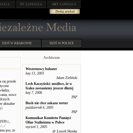
RASZA
TV
ZAPRASZA
ART
ZAPRASZA
Dodaj artykuł
DZIŚ W KRAKOWIE
DZIŚ W POLSCE
Archiwum
Westernowy bohater
luty 13, 2003
Adam Zieliński
a się przede
Lech Kaczyński: możliwe, że w
ityczne
Iraku zostaniemy jeszcze dłużej
władzy,
luty 7, 2006
owania, nowe
PAP
adczych
Bush nie chce zakazu tortur
ze aktualne
październik 6, 2005
 i
PAP
Komunikat Komitetu Pamięci
939 r.,
Ofiar Stalinizmu w Polsce
.../
styczeń 1, 2005
em jest, że
dr Leszek Skonka