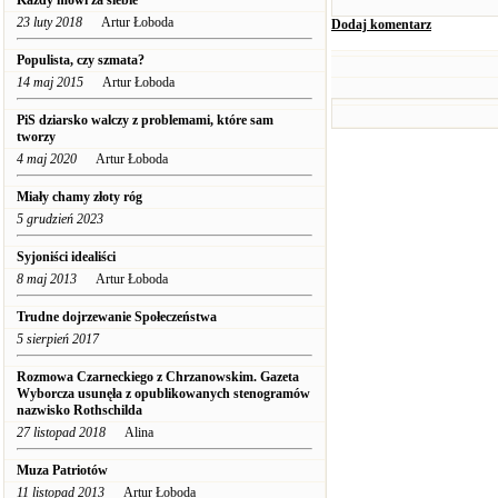
Każdy mówi za siebie
23 luty 2018
Artur Łoboda
Dodaj komentarz
Populista, czy szmata?
14 maj 2015
Artur Łoboda
PiS dziarsko walczy z problemami, które sam
tworzy
4 maj 2020
Artur Łoboda
Miały chamy złoty róg
5 grudzień 2023
Syjoniści idealiści
8 maj 2013
Artur Łoboda
Trudne dojrzewanie Społeczeństwa
5 sierpień 2017
Rozmowa Czarneckiego z Chrzanowskim. Gazeta
Wyborcza usunęła z opublikowanych stenogramów
nazwisko Rothschilda
27 listopad 2018
Alina
Muza Patriotów
11 listopad 2013
Artur Łoboda