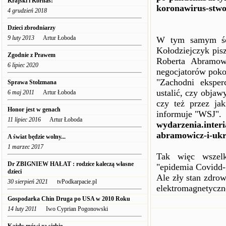
Krajski i Kornaś!"
koronawirus-stwo
4 grudzień 2018
Dzieci zbrodniarzy
9 luty 2013
Artur Łoboda
W tym samym ści
Kołodziejczyk pisz
Zgodnie z Prawem
Roberta Abramowi
6 lipiec 2020
negocjatorów poko
"Zachodni eksperc
Sprawa Stolzmana
ustalić, czy obja
6 maj 2011
Artur Łoboda
czy też przez jak
Honor jest w genach
informuje "WSJ".
11 lipiec 2016
Artur Łoboda
wydarzenia.interi
abramowicz-i-ukr
A świat będzie wolny...
1 marzec 2017
Tak więc wszel
Dr ZBIGNIEW HAŁAT : rodzice kaleczą własne
"epidemia Covidd-1
dzieci
Ale zły stan zdrow
30 sierpień 2021
tvPodkarpacie.pl
elektromagnetyczn
Gospodarka Chin Druga po USA w 2010 Roku
14 luty 2011
Iwo Cyprian Pogonowski