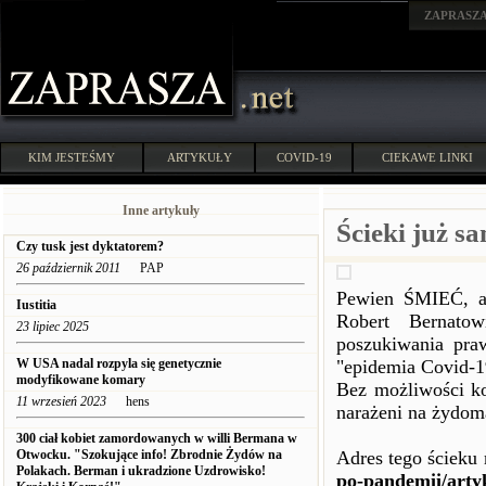
ZAPRASZ
KIM JESTEŚMY
ARTYKUŁY
COVID-19
CIEKAWE LINKI
Inne artykuły
Ścieki już sa
Czy tusk jest dyktatorem?
26 październik 2011
PAP
Pewien ŚMIEĆ, a 
Iustitia
Robert Bernatow
23 lipiec 2025
poszukiwania pra
W USA nadal rozpyla się genetycznie
"epidemia Covid-1
modyfikowane komary
Bez możliwości ko
11 wrzesień 2023
hens
narażeni na żydom
300 ciał kobiet zamordowanych w willi Bermana w
Otwocku. "Szokujące info! Zbrodnie Żydów na
Adres tego ścieku
Polakach. Berman i ukradzione Uzdrowisko!
po-pandemii/artyk