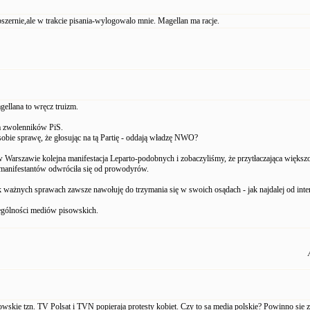
szernie,ale w trakcie pisania-wylogowalo mnie. Magellan ma racje.
gellana to wręcz truizm.
a zwolenników PiS.
sobie sprawę, że głosując na tą Partię - oddają władzę NWO?
w Warszawie kolejna manifestacja Leparto-podobnych i zobaczyliśmy, że przytłaczająca większ
manifestantów odwróciła się od prowodyrów.
 ważnych sprawach zawsze nawołuję do trzymania się w swoich osądach - jak najdalej od inter
ególności mediów pisowskich.
wskie tzn. TV Polsat i TVN popieraja protesty kobiet. Czy to sa media polskie? Powinno sie z