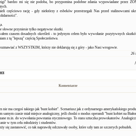
"zigi" bardzo mi się nie podoba, bo przypomina podobne zdania wypowiadane przez Z
tych.
ieli częściowo rację - gdy niektórzy z esbeków przestrzegali Nas przed stalinowcami u
lidarności".
a.
 słowne przyniesie tylko negatywne skutki.
ałem czasem dosadnych określeń - to jedynym celem było wywołanie pozytywnych skutków
iam z tą "lepszą" częścią Społeczeństwa.
 rozmawiać z WSZYSTKIM, którzy nie deklarują się z góry - jako Nasi wrogowie.
26 
arz
Komentarze
 nie ma czegoś takiego jak 'bunt kobiet". Scenariusz jak z ordynarnego amerykańskiego produ
m samym czasie miał miejsce analogiczny, jeśli chodzi o modus operandi "bunt kobiet na Biało
zane m.in. do wywołania powstania styczniowego. To stara sztuczka prowokatorów. Analogiczn
nie w tym celu młodzieży i studentów.
eży się zastanowić, co tak naprawdę odczuwały osoby, które szły tam ze szczerych pobudek.