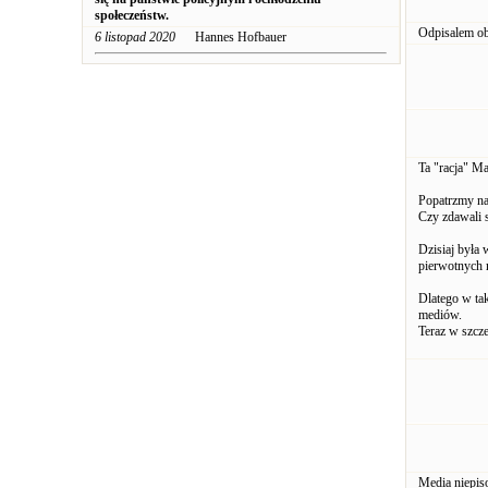
społeczeństw.
Odpisalem ob
6 listopad 2020
Hannes Hofbauer
Ta "racja" Ma
Popatrzmy n
Czy zdawali 
Dzisiaj była 
pierwotnych 
Dlatego w tak
mediów.
Teraz w szcz
Media niepiso