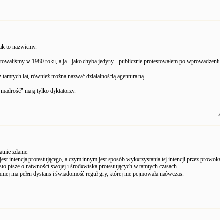
jak to nazwiemy.
stowaliśmy w 1980 roku, a ja - jako chyba jedyny - publicznie protestowałem po wprowadzeni
z tamtych lat, również można nazwać działalnością agenturalną.
mądrość" mają tylko dyktatorzy.
atnie zdanie.
st intencja protestującego, a czym innym jest sposób wykorzystania tej intencji przez prowoka
to pisze o naiwności swojej i środowiska protestujących w tamtych czasach.
niej ma pełen dystans i świadomość reguł gry, której nie pojmowała naówczas.