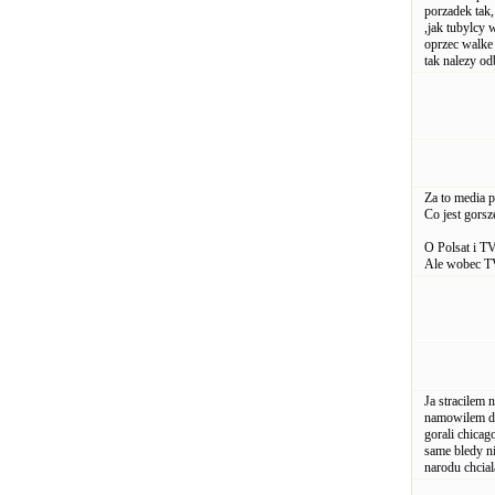
porzadek tak,
,jak tubylcy 
oprzec walke
tak nalezy o
Za to media 
Co jest gorsz
O Polsat i TV
Ale wobec TV
Ja stracilem
namowilem do
gorali chicag
same bledy n
narodu chciala