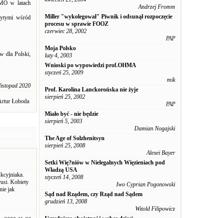
OMO w latach
Andrzej Fromm
Miller "wykolegował" Piwnik i odsunął rozpoczęcie
krytymi wśród
procesu w sprawie FOOZ
czerwiec 28, 2002
PAP
Moja Polsko
 dla Polski,
luty 4, 2003
Wnioski po wypowiedzi prof.OHMA
styczeń 25, 2009
mik
listopad 2020
Prof. Karolina Lanckorońska nie żyje
sierpień 25, 2002
Artur Łoboda
PAP
Miało być - nie będzie
sierpień 5, 2003
Damian Nogajski
The Age of Solzhenitsyn
sierpień 25, 2008
Alexei Bayer
Setki Wię?niów w Nielegalnych Więzieniach pod
Władzą USA
kcyjniaka.
styczeń 14, 2008
rusi. Kobiety
Iwo Cyprian Pogonowski
ie jak
Sąd nad Rządem, czy Rząd nad Sądem
grudzień 13, 2008
Witold Filipowicz