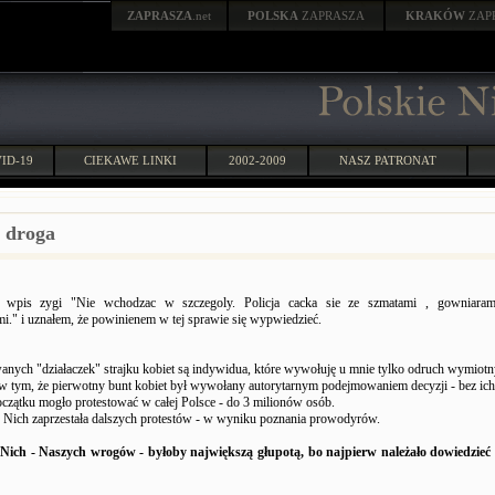
ZAPRASZA
.net
POLSKA
ZAPRASZA
KRAKÓW
ZAP
ID-19
CIEKAWE LINKI
2002-2009
NASZ PATRONAT
y droga
m wpis zygi "Nie wchodzac w szczegoly. Policja cacka sie ze szmatami , gowniaram
mi." i uznałem, że powinienem w tej sprawie się wypwiedzieć.
anych "działaczek" strajku kobiet są indywidua, które wywołuję u mnie tylko odruch wymiotn
w tym, że pierwotny bunt kobiet był wywołany autorytarnym podejmowaniem decyzji - bez ich 
zątku mogło protestować w całej Polsce - do 3 milionów osób.
z Nich zaprzestała dalszych protestów - w wyniku poznania prowodyrów.
Nich - Naszych wrogów - byłoby największą głupotą, bo najpierw należało dowiedzieć s