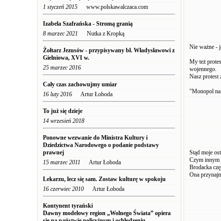
1 styczeń 2015
www.polskawalczaca.com
Izabela Szafrańska - Stromą granią
8 marzec 2021
Nutka z Kropką
Nie ważne - 
Żołtarz Jezusów - przypisywany bł. Władysławowi z
Gielniowa, XVI w.
My też prote
25 marzec 2016
wojennego.
Nasz protest 
Cały czas zachowujmy umiar
"Monopol na 
16 luty 2016
Artur Łoboda
To już się dzieje
14 wrzesień 2018
Ponowne wezwanie do Ministra Kultury i
Dziedzictwa Narodowego o podanie podstawy
prawnej
Stąd moje ost
Czym innym je
15 marzec 2011
Artur Łoboda
Brodacka częs
Ona przynajm
Lekarzu, lecz się sam. Zostaw kulturę w spokoju
16 czerwiec 2010
Artur Łoboda
Kontynent tyrański
Dawny modelowy region „Wolnego Świata” opiera
się na państwie policyjnym i ochłodzeniu