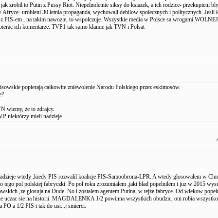
 jak zrobil to Putin z Pussy Riot. Niepelnoletnie siksy do ksiazek, a ich rodzice- przekupieni b
w Afryce- urobieni 30 letnia propaganda, wychowali debilow spolecznych i politycznych. Jesli 
 z PIS-em , na takim nawozie, to wspolczuje. Wszystkie media w Polsce sa wrogami WOLNE
dbierac ich komentarze. TVP1 tak samo klamie jak TVN i Polsat
pisowskie popierają całkowite zniewolenie Narodu Polskiego przez eskimosów.
e?
N wiemy, że to zdrajcy.
P niektórzy mieli nadzieje.
 nadzieje wtedy ,kiedy PIS rozwalil koalicje PIS-Samoobrona-LPR. A wtedy glosowalem w Chic
 tego pol polskiej fabryczki. Po pol roku zrozumialem ,jaki blad popelnilem i juz w 2015 w
owskich ,ze glosuja na Dude. No i zostalem agentem Putina, w tejze fabryce. Od wiekow popel
ie uczac sie na historii. MAGDALENKA 1/2 powinna wszystkich obudzic, oni robia wszystko
 PO a 1/2 PIS i tak do usr...j smierci.