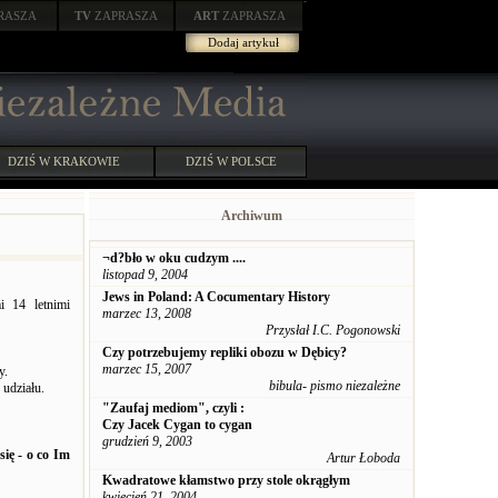
RASZA
TV
ZAPRASZA
ART
ZAPRASZA
Dodaj artykuł
DZIŚ W KRAKOWIE
DZIŚ W POLSCE
Archiwum
¬d?bło w oku cudzym ....
listopad 9, 2004
Jews in Poland: A Cocumentary History
i 14 letnimi
marzec 13, 2008
Przysłał I.C. Pogonowski
Czy potrzebujemy repliki obozu w Dębicy?
marzec 15, 2007
y.
bibula- pismo niezależne
udziału.
"Zaufaj mediom", czyli :
Czy Jacek Cygan to cygan
grudzień 9, 2003
ię - o co Im
Artur Łoboda
Kwadratowe kłamstwo przy stole okrągłym
kwiecień 21, 2004