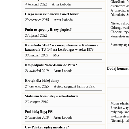
Określenie 
4 kwiecień 2022
Artur Łoboda
osiemdziesiaą
A przecież m
Czego musi się nauczyć Paweł Kukiz
"doradców So
29 czerwiec 2015
Artur Łoboda
Nie tędy drog
Odreagowanie
Putin to sprytny lis czy głupiec?
Chociaż używ
23 styczeń 2022
którą utożsam
Starajmy się
Katastrofa SU-27 w czasie pokazów w Radomiu i
katastrofa TU-144 na Le Bourget w roku 1973
30 sierpień 2009
MG
Kto podpalił Notre-Dame de Paris?
Dodaj koment
21 kwiecień 2019
Artur Łoboda
Erotyk dla białej damy
24 czerwiec 2025
Autor: Zygmunt Jan Prusiński
Stalinizm trwa dalej w adwokaturze
26 listopad 2016
Moim zdaniem
Przecież w ty
Pod białą flagą PiS
były popuszc
wykorzystywa
27 kwiecień 2016
Artur Łoboda
Niemniej, nal
Czy Polską rządzą mordercy?