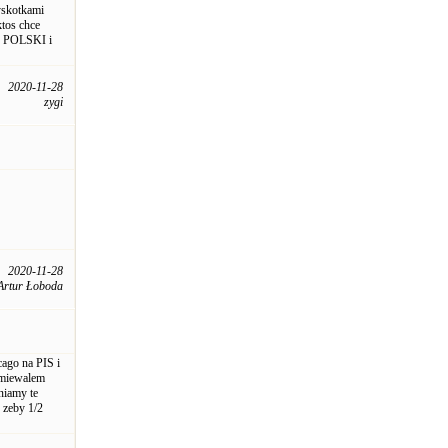
lyskotkami
ktos chce
J POLSKI i
2020-11-28
zygi
2020-11-28
Artur Łoboda
ago na PIS i
ysmiewalem
niamy te
 zeby 1/2