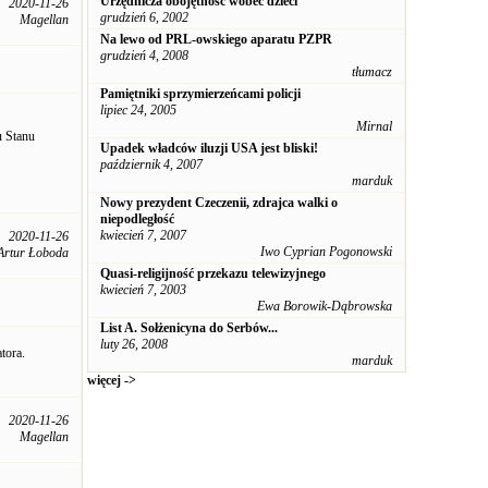
Urzędnicza obojętność wobec dzieci
2020-11-26
grudzień 6, 2002
Magellan
Na lewo od PRL-owskiego aparatu PZPR
grudzień 4, 2008
tłumacz
Pamiętniki sprzymierzeńcami policji
lipiec 24, 2005
Mirnal
u Stanu
Upadek władców iluzji USA jest bliski!
październik 4, 2007
marduk
Nowy prezydent Czeczenii, zdrajca walki o
niepodległość
kwiecień 7, 2007
2020-11-26
Iwo Cyprian Pogonowski
Artur Łoboda
Quasi-religijność przekazu telewizyjnego
kwiecień 7, 2003
Ewa Borowik-Dąbrowska
List A. Sołżenicyna do Serbów...
luty 26, 2008
tora.
marduk
więcej ->
2020-11-26
Magellan