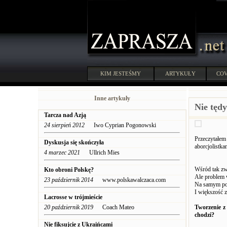
KIM JESTEŚMY
ARTYKUŁY
COV
Inne artykuły
Nie tęd
Tarcza nad Azją
24 sierpień 2012
Iwo Cyprian Pogonowski
Przeczytałe
Dyskusja się skończyła
aborcjolistka
4 marzec 2021
Ullrich Mies
Wśród tak zw
Kto obroni Polskę?
Ale problem 
23 październik 2014
www.polskawalczaca.com
Na samym poc
I większość 
Lacrosse w trójmieście
20 październik 2019
Coach Mateo
Tworzenie z 
chodzi?
Nie fiksujcie z Ukraińcami