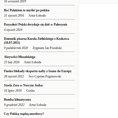
16 wrzesień 2019
Być Polakiem to myśleć po polsku
31 styczeń 2016
Artur Łoboda
Przyszłość Polski decyduje się dziś w Palestynie
4 styczeń 2024
Dziennik pisarza Karola Zielińskiego z Krakowa
(10.07.2011)
9 październik 2020
Zygmunt Jan Prusiński
Aktywiści Miszalskiego
25 luty 2026
Artur Łoboda
Fiasko blokady eksportu nafty z Iranu do Europy
28 styczeń 2012
Iwo Cyprian Pogonowski
Strefa Zero w Nowym Jorku
16 lipiec 2010
Goska
Bomba klimatyczna
9 grudzień 2022
Artur Łoboda
Czy Polską rządzą mordercy?