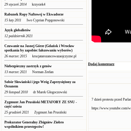
29 styczeń 2014
krzysiek4
Rabunek Ropy Naftowej w Ekwadorze
15 luty 2011
Iwo Cyprian Popgonowski
Język globalistów
12 październik 2021
Czuwanie na Jasnej Górze (Gdańsk i Wrocław
spotkania by zapobiec fałszowaniu wyborów)
26 marzec 2015
krucjatarozancowazaojczyzne.pl
Dodaj komentarz
Niebezpieczny zastrzyk z genów
13 marzec 2021
Norman Zeelan
Sobór Słowiański i jego Wróg Zaprzysiężony za
Oceanem
29 listopad 2010
dr Marek Głogoczowski
7 dzień protestu przed Parl
Zygmunt Jan Prusiński METAFORY ZE SNU -
część szósta
https://www.youtube.com/
25 grudzień 2021
Zygmunt Jan Prusiński
Prokurator Generalny Zbigniew Ziobro
wspólnikiem przestępców!