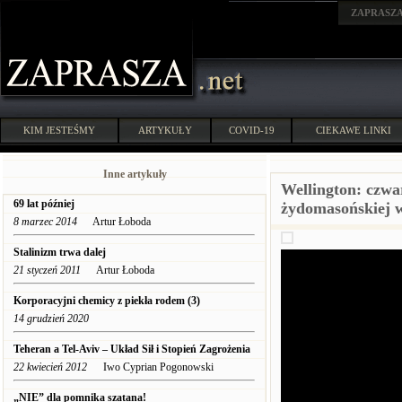
ZAPRASZ
KIM JESTEŚMY
ARTYKUŁY
COVID-19
CIEKAWE LINKI
Inne artykuły
Wellington: czwa
69 lat później
żydomasońskiej w
8 marzec 2014
Artur Łoboda
Stalinizm trwa dalej
21 styczeń 2011
Artur Łoboda
Korporacyjni chemicy z piekła rodem (3)
14 grudzień 2020
Teheran a Tel-Aviv – Układ Sił i Stopień Zagrożenia
22 kwiecień 2012
Iwo Cyprian Pogonowski
„NIE” dla pomnika szatana!