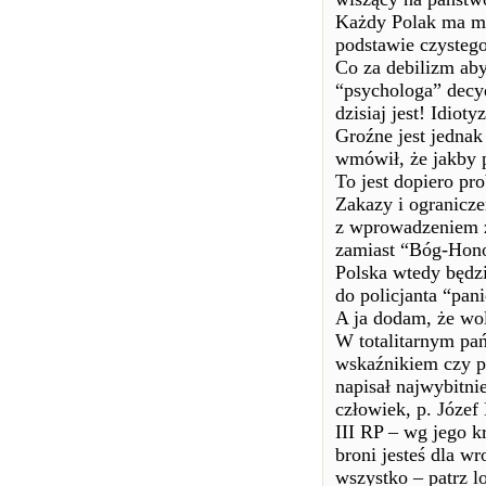
Każdy Polak ma mie
podstawie czystego
Co za debilizm aby
“psychologa” decy
dzisiaj jest! Idioty
Groźne jest jedna
wmówił, że jakby p
To jest dopiero pr
Zakazy i ogranicze
z wprowadzeniem 
zamiast “Bóg-Hono
Polska wtedy będz
do policjanta “pan
A ja dodam, że wo
W totalitarnym pa
wskaźnikiem czy pań
napisał najwybitni
człowiek, p. Józef
III RP – wg jego k
broni jesteś dla w
wszystko – patrz l