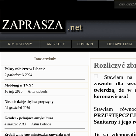
ZAPRASZ
KIM JESTEŚMY
ARTYKUŁY
COVID-19
CIEKAWE LINKI
Inne artykuły
Rozliczyć zb
Polscy żołnierze w Libanie
2 październik 2024
Stawiam na 
zawodu dla wszy
Mobbing w TVN?
twierdzą, że w 
16 luty 2015
Artur Łoboda
koronawirusa!
Nic, nie dzieje się bez przyczyny
29 grudzień 2016
Stawiam równo
PRZESTĘPCZEJ 
Gender - pełzajaca antykultura
Sanitarny i jego r
4 marzec 2013
Artur Łoboda
To są zdemorali
Zrobili z mojego miasteczka zapyziałą wieś