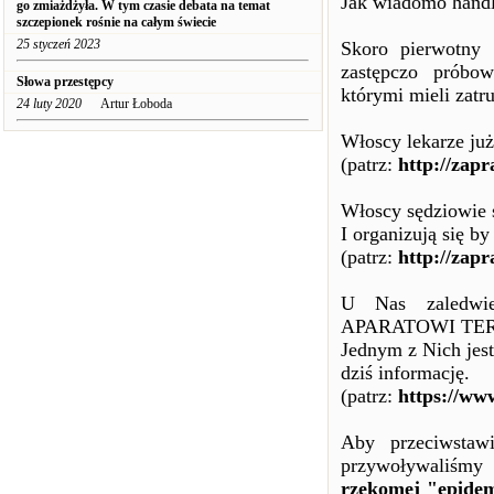
Jak wiadomo handl
go zmiażdżyła. W tym czasie debata na temat
szczepionek rośnie na całym świecie
25 styczeń 2023
Skoro pierwotny 
zastępczo próbo
Słowa przestępcy
którymi mieli zatr
24 luty 2020
Artur Łoboda
Włoscy lekarze już 
(patrz:
http://zapr
Włoscy sędziowie s
I organizują się b
(patrz:
http://zapr
U Nas zaledwie 
APARATOWI TERRORU
Jednym z Nich jest
dziś informację.
(patrz:
https://w
Aby przeciwstaw
przywoływaliśmy
rzekomej "epidem