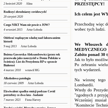
PRZESTĘPCY!
2 kwiecień 2020
Alina
Rozliczyć zbrodniarzy covidowych!
Ich celem jest 
20 sierpień 2020
Przechodzę więc d
Czego NIKT Wam nie powie o JOW?
wobec tych ludzi.
4 wrzesień 2015
Artur Łoboda
Odebrać rządzącym władzę nad fałszowaniem
historii
We Włoszech 
9 maj 2013
Artur Łoboda
MEDYCZNEGO pa
Zabito ponad 30 t
Bożena Gaworska-Aleksandrowicz (przez rok
pracowała jako nauczyciel w Domu Polskim w
Jak to było możli
Iwieńcu): List do Prezydenta RP w sprawie
Po zebraniu wiel
Białorusi
tych wydarzeń.
4 marzec 2010
wstawił MG
Alkoholowa patologia
Na wiosnę tego 
18 czerwiec 2009
Artur Łoboda
Lombardii.
Wtedy do Prezyden
Ekwiwalent spadku emisji podczas Covid
"zgodnych z przyj
potrzebny co dwa lata - badanie
Wcześniej musia
7 marzec 2021
Fiona Harvey
"Komitecie Techni