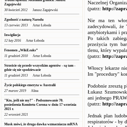
Trudni sąsiedzi. Mentalna granica. Janusz
Naczelnej Organiza
Zagajewski
(patrz:
http://zapr
30 kwiecień 2012
Janusz Zagajewski
Zgodność z naturą Narodu
Nie ma ten włos
13 czerwiec 2013
Artur Łoboda
zadecydowali, że
antybiotykami i pr
Inwigilacja
Po takich zabieg
12 luty 2016
Artur Łoboda
przeżycia tym ba
tlenu, który wypala
Fenomen „WikiLeaks”
(patrz:
http://zapr
11 grudzień 2010
Artur Łoboda
Strzeżcie się przede wszystkim agentów - są tam -
Włoscy lekarze ni
gdzie się nie spodziewacie
Im "procedury" koń
11 grudzień 2013
Artur Łoboda
Życie polskiego emeryta w Australii
Podobnie zresztą 
27 marzec 2019
Alina
Łukasz Szumowski 
ani jednego PRAW
"Kto, jeśli nie my?" - Podsumowanie 70.
(patrz:
http://zapr
posiedzenia Komitetu Corona w dniu 17 września
2021 r.
22 wrzesień 2021
Jednak plan ludob
respiratorów - by 
Musk mówi, że druga dawka wzmacniacza mRNA