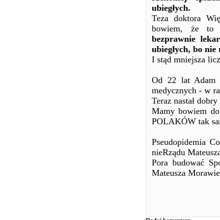
ubiegłych.
Teza doktora Wię
bowiem, że to
f
bezprawnie lek
ubiegłych, bo nie
I stąd mniejsza li
Od 22 lat Adam S
medycznych - w r
Teraz nastał dobr
Mamy bowiem dos
POLAKÓW tak samo 
Pseudopidemia Co
nieRządu Mateusz
Pora budować Spo
Mateusza Morawiec