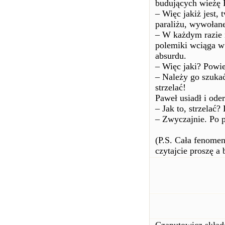
budujących wieżę B
– Więc jakiż jest,
paraliżu, wywołan
– W każdym razie 
polemiki wciąga w 
absurdu.
– Więc jaki? Powi
– Należy go szuka
strzelać!
Paweł usiadł i ode
– Jak to, strzelać
– Zwyczajnie. Po p
(P.S. Cała fenomen
czytajcie proszę a 