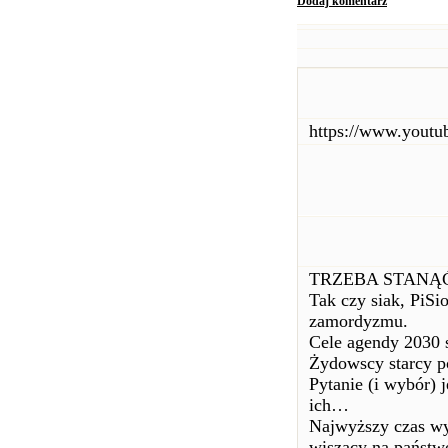
Dodaj komentarz
https://www.yout
TRZEBA STANĄĆ
Tak czy siak, PiSi
zamordyzmu.
Cele agendy 2030 s
Żydowscy starcy p
Pytanie (i wybór) 
ich…
Najwyższy czas wyd
wiszący na państw