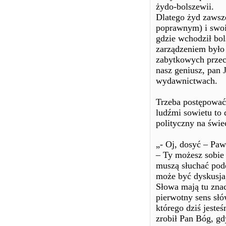
żydo-bolszewii.
Dlatego żyd zawsze
poprawnym) i swoi
gdzie wchodził bol
zarządzeniem było 
zabytkowych przecu
nasz geniusz, pan
wydawnictwach.
Trzeba postępować
ludźmi sowietu to
polityczny na świe
„- Oj, dosyć – Pawe
– Ty możesz sobie 
muszą słuchać pod
może być dyskusja
Słowa mają tu zna
pierwotny sens słó
którego dziś jesteś
zrobił Pan Bóg, gd