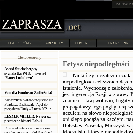
ZAPRASZ
KIM JESTEŚMY
ARTYKUŁY
COVID-19
CIEKAWE LINKI
Ciekawe strony
Fetysz niepodległości
Astrid Stuckelberger,
sygnalistka WHO - wywiad
Niektórzy niezależni działa
'Planet Lockdown'
niepodległości cel swoich dąże
istnienia. Wychodzą z założenia
Veto dla Funduszu Zadłużenia!
jest ingerencja Rosji w sprawy P
zdaniem - kraj wolnym, bogaty
Konferencja Konfederacji:Veto dla
Funduszu Zadłużenia! Apel do
propagatorzy tego poglądu są sz
prezydenta Dudy - 7 maja 2021 r.
uczuleni na słowo niepodległość
LESZEK MILLER. Najgorszy
oni ślepo podążą za każdym, na
premier w historii Polski
Bolesław Piasecki, Mieczysław 
Dziś wielu stara się przedstawiać
Moczulski, który z niepodległoś
go jako autorytet – idol liberalnych