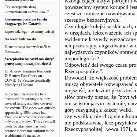
wzbogacające aktyw partyjni i w
powszechny system korupcji jes
Czy szczepienia służą
nowoczesnemu niewolnictwu?
częstsze ironiczne nawoływania
szeregów bezpartyjnych.
Ceremonia otwarcia tunelu
drogowego św. Gotarda
Czy długie kolejki w sklepach, 
Zapowiedź tego - co mamy dzisiaj
w urzędach, lekceważenie ich sp
ewidentne krzywdy wyrządzane 
Na wzór hitlerowski
ich przez sądy, angażowanie w 
Eksterminacja starszych osób w
najwyższych czynników sprawuj
Niemczech.
niepodległości?
Szczepionka na covid ma służyć
genetycznej mutacji ludzkości
Odpowied? dał swego czasu pro
Rzeczpospolitej".
Dr. Andrew Kaufman Responds
To Reuters Fact Check on
Dowodził, że większość problem
COVID-19 Vaccine Genetically
muszą obywatele rozwiązywać sam
Modifying Humans
niejszość, ale kształt przyszłoś
In the first interview the two
słów prawdy pisząc, że "zbyt wi
discussed the coronavirus, they
oni w istniejącym systemie, narz
covered testing and they covered
the vaccine. The video was quickly
góry rezygnują z każdej walki,
approaching 100k views but
czy wysiłku, nie chcą się nikom
YouTube removed the video after
only a couple days. This video will
nie podskakiwaą, lecz przytakiw
likely be taken down as well,
Rzeczypospolitej" w-wa 1971, s.
because it does not conform to the
establishment's narrative.