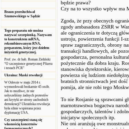
będzie prawa?
Czy na to wszystko wpływ ma
Braun przesłuchiwał
Szumowskiego w Sądzie
Zgoda, że przy obecnych ograni
zgody ambasadora ZSRR w Warsza
Tego preparatu nie można
ale ograniczenia te dotyczą głó
nazywać szczepionką. Nazywam
ustroju, powierzenia funkcji I-s
to konstruktem mRNA,
rekombinowanym RNA,
spraw zagranicznych, obrony n
preparatem, który jest dziełem
transakcji handlowych, ale pozo
inżynierii genetycznej.
gospodarcza, personalna kultura
Prof. zw. dr hab. Roman Zieliński
pożytecznie dla dobra kraju. Ros
“O szczepionce genetycznej Pfizera
i testach PCR”
stanowiska dyrektorskie, kierow
powierza się ludziom niedołęż
Ukraina: Maski rewolucji
bratnich stronnictwach jest doś
W Odessie w maju 2014 r.
pomija, ale nie robi tego Mosk
wymordowali bezkarnie 45 osób.
Jak to możliwe, że nie
usłyszeliśmy żadnych protestów
To nie Rosjanie są sprawcami g
ani krytyki ze strony zachodnich
demokracji? Ukraińska rewolucja
marnotrawstwa bogactwa narodow
była silnie wspierana przez
gospodarczych, talentów i zdoln
dyplomację USA.
inicjatyw społecznych itp.
Czy zaszczepieni staną się
Nie oni aranżują owe monstrualn
własnością koncernów
farmaceutycznych?