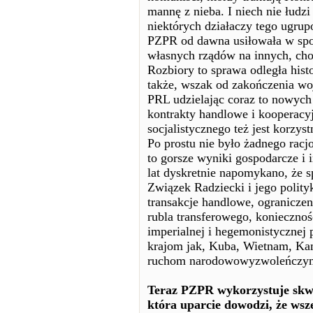
mannę z nieba. I niech nie łud
niektórych działaczy tego ugrup
PZPR od dawna usiłowała w spos
własnych rządów na innych, cho
Rozbiory to sprawa odległa hist
także, wszak od zakończenia wo
PRL udzielając coraz to nowych
kontrakty handlowe i kooperacy
socjalistycznego też jest korzyst
Po prostu nie było żadnego rac
to gorsze wyniki gospodarcze i 
lat dyskretnie napomykano, że 
Związek Radziecki i jego polity
transakcje handlowe, ograniczen
rubla transferowego, konieczno
imperialnej i hegemonistycznej 
krajom jak, Kuba, Wietnam, Ka
ruchom narodowowyzwoleńczy
Teraz PZPR wykorzystuje skwa
która uparcie dowodzi, że wsze