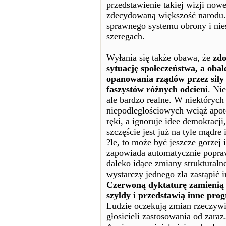
przedstawienie takiej wizji nowe
zdecydowaną większość narodu. 
sprawnego systemu obrony i ni
szeregach.
Wyłania się także obawa, że
zdo
sytuację społeczeństwa, a ob
opanowania rządów przez siły 
faszystów różnych odcieni
. Ni
ale bardzo realne. W niektóryc
niepodległościowych wciąż apote
ręki, a ignoruje idee demokracji
szczęście jest już na tyle mądre 
?le, to może być jeszcze gorzej 
zapowiada automatycznie poprawy
daleko idące zmiany strukturalne
wystarczy jednego zła zastąpić 
Czerwoną dyktaturę zamienią n
szyldy i przedstawią inne pro
Ludzie oczekują zmian rzeczywi
głosicieli zastosowania od zaraz