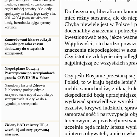
mediów, a nawet, ku zaskoczeniu,
części młodej prawicy. Ale kiedy
Do faszyzmu, liberalizmu komu
spojrzymy na fakty, jego rządy z lat
mieć różny stosunek, ale do nie
2001–2004 jawią się jako czas
biedy, bezrobocia i gigantycznej
Chyba niewiele jest w Polsce i 
korupcji.
docenialiby znaczenia i potrzeby
kwestionować tego, jakże ważn
Zamordowani lekarze odkryli
Wątpliwości, i to bardzo poważne
powodujący raka enzym
dodawany do wszystkich
znaczenia niepodległości w aktu
szczepionek
Czy istotnie zdobycie niepodległ
najpilniejszą ze wszystkich spr
Niepożądane Odczyny
Poszczepienne po szczepionkach
Czy jeśli Rosjanie przestaną si
przeciw COVID-19 w Polsce
Polski, to w kraju będzie lepiej
Narodowy Instytut Zdrowia
mebli, samochodów, znikną kole
Publicznego podaje jedynie
ekspedientki będą uprzejmiejsze
zarejestrowane ubytki zdrowia po
szczepieniach. Ale tylko do 4
wydawać sprawiedliwe wyroki, m
tygodni po szczepieniu.
oszustw, krzywd ludzkich, spraw
samorządność i partycypacja ob
terenowym, w przedsiębiorstwach
Zielony ŁAD zniszczy UE, a
uczelnie będą miały lepsze wyn
wcześniej zniszczy prywatną
o interes obywateli, a nie o wła
własność