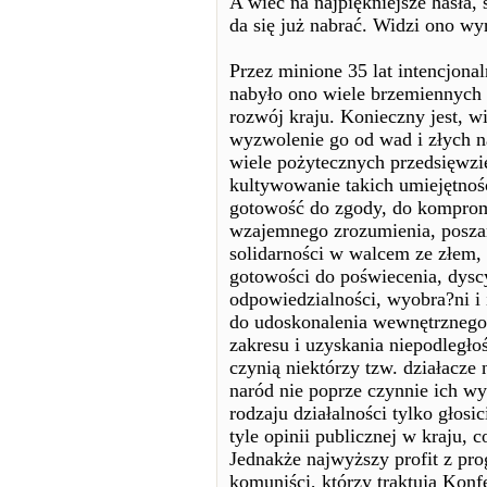
A wiec na najpiękniejsze hasła,
da się już nabrać. Widzi ono wy
Przez minione 35 lat intencjona
nabyło ono wiele brzemiennych w
rozwój kraju. Konieczny jest, w
wyzwolenie go od wad i złych 
wiele pożytecznych przedsięwzię
kultywowanie takich umiejętnoś
gotowość do zgody, do kompromi
wzajemnego zrozumienia, posza
solidarności w walcem ze złem, a
gotowości do poświecenia, dyscy
odpowiedzialności, wyobra?ni i 
do udoskonalenia wewnętrznego 
zakresu i uzyskania niepodległo
czynią niektórzy tzw. działacze 
naród nie poprze czynnie ich w
rodzaju działalności tylko głosic
tyle opinii publicznej w kraju, c
Jednakże najwyższy profit z pr
komuniści, którzy traktują Konf