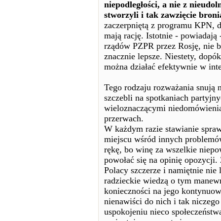
niepodległości, a nie z nieud
stworzyli i tak zawzięcie broni
zaczerpniętą z programu KPN, d
mają rację. Istotnie - powiadają
rządów PZPR przez Rosję, nie by
znacznie lepsze. Niestety, dopók
można działać efektywnie w int
Tego rodzaju rozważania snują n
szczebli na spotkaniach partyjny
wieloznaczącymi niedomówieniam
przerwach.
W każdym razie stawianie spraw
miejscu wśród innych problemów 
rękę, bo winę za wszelkie niep
powołać się na opinię opozycji. 
Polacy szczerze i namiętnie nie
radzieckie wiedzą o tym manew
konieczności na jego kontynuow
nienawiści do nich i tak nicze
uspokojeniu nieco społeczeństwa,