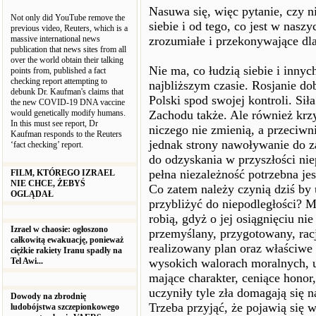
Nasuwa się, więc pytanie, czy 
Not only did YouTube remove the
siebie i od tego, co jest w nasz
previous video, Reuters, which is a
massive international news
zrozumiałe i przekonywające dl
publication that news sites from all
over the world obtain their talking
Nie ma, co łudzią siebie i inny
points from, published a fact
checking report attempting to
najbliższym czasie. Rosjanie do
debunk Dr. Kaufman's claims that
Polski spod swojej kontroli. Sił
the new COVID-19 DNA vaccine
would genetically modify humans.
Zachodu także. Ale również krzy
In this must see report, Dr
niczego nie zmienią, a przeciwn
Kaufman responds to the Reuters
jednak strony nawoływanie do z
‘fact checking’ report.
do odzyskania w przyszłości ni
pełna niezależność potrzebna j
FILM, KTÓREGO IZRAEL
NIE CHCE, ŻEBYŚ
Co zatem należy czynią dziś by u
OGLĄDAŁ
przybliżyć do niepodległości? M
robią, gdyż o jej osiągnięciu ni
Izrael w chaosie: ogłoszono
przemyślany, przygotowany, rac
całkowitą ewakuację, ponieważ
realizowany plan oraz właściwe 
ciężkie rakiety Iranu spadły na
Tel Awi...
wysokich walorach moralnych, 
mające charakter, ceniące honor
uczyniły tyle zła domagają się
Dowody na zbrodnię
Trzeba przyjąć, że pojawią się w
ludobójstwa szczepionkowego