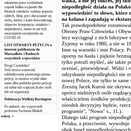
walka, a nie jej sukces, jej sk
zakażenia przez wydzielanie
niepodległość działa na Polak
cząstek białka wypustki dla
bliskich członków rodziny poprzez
wypowiedzieć to słowo, które 
oddech, ślinę, pot i złuszczanie się
na kolana i zapadają w ekstaz
skóry, którzy z kolei doświadczają
Tak prawdopodobnie rozumował 
objawów krzepnięcia, siniaków i
niepłodności, mimo że nie byli
Obrony Praw Człowieka i Obywat
zaszczepieni szczepionka na
lecz wyciągnął z nich fałszywe 
COVID-19.
Żyjemy w roku 1980, a nie w 1
LIST OTWARTY-PETYCJA w
Inne są warunki i inni Polacy. 
interesie publicznym do
Marszałków i Radnych
oporny na hasła i pięknie brzmi
wszystkich województw
tylko potrafi myśleć, ale także
Drogi Czytelniku!
oceniać, przewidywać. Widzi i ro
Jeśli chcesz wzmocnić
odzyskanie niepodległości nie zm
oddziaływanie poniższego pisma-
petycji, to możesz wysłać takie
nowej Polsce, nie tylko te same u
samo albo podobne pismo-petycję
Zresztą Jacek Kuroń nie ukrywa,
od siebie lub większej liczby osób
lub od organizacji.
oprócz niektórych osób rządzący
właścicielem środków produkcji,
Deklaracja Wielkiej Barrington
ośrodek decyzyjny będzie, rzecz
Po atakach, oto wypowiedź
programie", "Nowa" s., 11.).
profesora Sucharita Bhakdi.
więcej ->
Dlatego taki program niepodleg
Polaka, a przeciwnie, wywołuje
obok haseł niepodległościowych