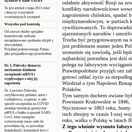
są nawet w bazie VAERS
osłabnie aktywność Rosji na zew
To jest artykuł z maja 2013 roku!
konflikty narodowościowe wewn
i dotyczy wszystkich -
zagrożeniem chińskim, spadać bę
wcześniejszych szczepień.
międzynarodowym, w partiach 
Wszystko pod kontrolą
cywilizowanych. To doprowadzi 
Od zawsze służby specjalne
ujarzmionych narodów i umożliw
kontrolowały rzekome
Trzeba być przygotowanym na to)
niezaplanowane spotkania oficjeli z
obywatelami.
jest problemem numer jeden Pol
Przykład podstawionego Putina -
sromotnie się zawiodą, jeśli bę
jako przypadkowego przechodnia.
najbardziej potrzebna jest dziś
polega na fałszywym wyciąganiu 
Dr. L.Palevsky tłumaczy
mechanizm działania
Prawdopodobnie przyjęli oni zał
szczepionki mRNA i
gotowi oddać życie za niepodleg
wypływające z niej jej
Wiedział o tym Napoleon Bonapa
zagrożenia
Polaków.
Dr. Lawrence Palevsky,
Tym samym duchem owiane było
certyfikowany pediatra, autor i
wykładowca, wyjaśnia, w jaki
Powstanie Krakowskie w 1846,
sposób szczepionka na COVID
Styczniowe w 1863 roku, bunty s
instaluje instrukcje genetyczne
mRNA z białka wypustek SARS-
ruch zbrojny w czasie I-szej wo
Cov2, które następnie
roku, walka o Polskę w latach I
wykorzystuje nasze ciało do
Z tego właśnie wysnuto fałszy
powielania się, co powoduje
bezpłodność, krzepnięcie krwi i