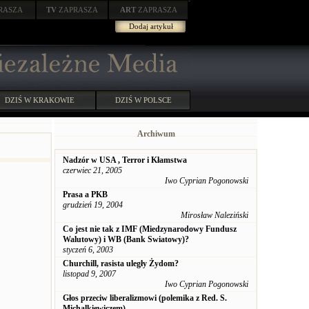
RASZA
TV
ZAPRASZA
ART
ZAPRASZA
Dodaj artykuł
DZIŚ W KRAKOWIE
DZIŚ W POLSCE
Archiwum
Nadzór w USA , Terror i Kłamstwa
czerwiec 21, 2005
Iwo Cyprian Pogonowski
Prasa a PKB
grudzień 19, 2004
Mirosław Naleziński
Co jest nie tak z IMF (Miedzynarodowy Fundusz
Walutowy) i WB (Bank Swiatowy)?
styczeń 6, 2003
Churchill, rasista uległy Żydom?
listopad 9, 2007
Iwo Cyprian Pogonowski
Głos przeciw liberalizmowi (polemika z Red. S.
Michalkiewiczem)