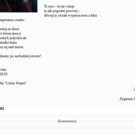
Te ręce - twoje i moje
to jak pogodne powroty -
dźwięczy strzała wypuszczona z łuku
emperatura smaku.
ekaj na deser
ce leśnej mowy
ębokich połyskiwań
ukułka kuka
ra się nad morze.
tkamy po zachodniej stronie!
Ustka
18:05
żki "Córka Wiatru"
2
Zygmunt J
arz
Komentarze