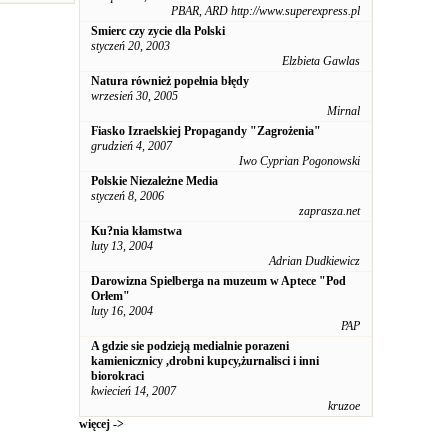
PBAR, ARD http://www.superexpress.pl
Smierc czy zycie dla Polski
styczeń 20, 2003
Elzbieta Gawlas
Natura również popełnia błędy
wrzesień 30, 2005
Mirnal
Fiasko Izraelskiej Propagandy "Zagrożenia"
grudzień 4, 2007
Iwo Cyprian Pogonowski
Polskie Niezależne Media
styczeń 8, 2006
zaprasza.net
Ku?nia kłamstwa
luty 13, 2004
Adrian Dudkiewicz
Darowizna Spielberga na muzeum w Aptece "Pod
Orłem"
luty 16, 2004
PAP
A gdzie sie podzieją medialnie porazeni
kamienicznicy ,drobni kupcy,żurnalisci i inni
biorokraci
kwiecień 14, 2007
kruzoe
więcej ->