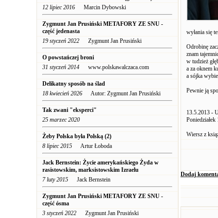
12 lipiec 2016
Marcin Dybowski
Zygmunt Jan Prusiński METAFORY ZE SNU -
część jedenasta
wyłania się t
19 styczeń 2022
Zygmunt Jan Prusiński
Odrobinę zacz
znam tajemni
O powstańczej broni
w tudzież gł
31 styczeń 2014
www.polskawalczaca.com
a za oknem k
a sójka wybie
Delikatny sposób na ślad
Pewnie ją spo
18 kwiecień 2026
Autor: Zygmunt Jan Prusiński
Tak zwani "eksperci"
13.5.2013 - 
25 marzec 2020
Poniedziałek 
Wiersz z ksią
Żeby Polska była Polską (2)
8 lipiec 2015
Artur Łoboda
Jack Bernstein: Życie amerykańskiego Żyda w
rasistowskim, marksistowskim Izraelu
Dodaj koment
7 luty 2015
Jack Bernstein
Zygmunt Jan Prusiński METAFORY ZE SNU -
część ósma
3 styczeń 2022
Zygmunt Jan Prusiński