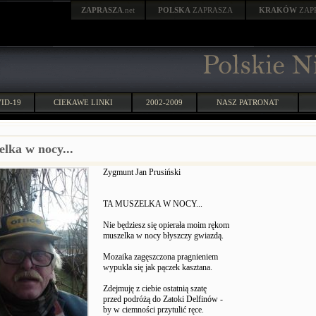
ZAPRASZA
.net
POLSKA
ZAPRASZA
KRAKÓW
ZAP
ID-19
CIEKAWE LINKI
2002-2009
NASZ PATRONAT
lka w nocy...
Zygmunt Jan Prusiński
TA MUSZELKA W NOCY...
Nie będziesz się opierała moim rękom
muszelka w nocy błyszczy gwiazdą.
Mozaika zagęszczona pragnieniem
wypukla się jak pączek kasztana.
Zdejmuję z ciebie ostatnią szatę
przed podróżą do Zatoki Delfinów -
by w ciemności przytulić ręce.