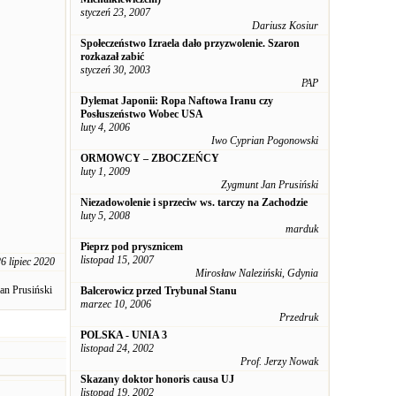
styczeń 23, 2007
Dariusz Kosiur
Społeczeństwo Izraela dało przyzwolenie. Szaron
rozkazał zabić
styczeń 30, 2003
PAP
Dylemat Japonii: Ropa Naftowa Iranu czy
Posłuszeństwo Wobec USA
luty 4, 2006
Iwo Cyprian Pogonowski
ORMOWCY – ZBOCZEŃCY
luty 1, 2009
Zygmunt Jan Prusiński
Niezadowolenie i sprzeciw ws. tarczy na Zachodzie
luty 5, 2008
marduk
Pieprz pod prysznicem
listopad 15, 2007
6 lipiec 2020
Mirosław Naleziński, Gdynia
an Prusiński
Balcerowicz przed Trybunał Stanu
marzec 10, 2006
Przedruk
POLSKA - UNIA 3
listopad 24, 2002
Prof. Jerzy Nowak
Skazany doktor honoris causa UJ
listopad 19, 2002