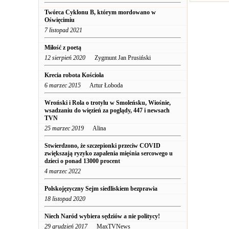
Twórca Cyklonu B, którym mordowano w
Oświęcimiu
7 listopad 2021
Miłość z poetą
12 sierpień 2020
Zygmunt Jan Prusiński
Krecia robota Kościoła
6 marzec 2015
Artur Łoboda
Wroński i Rola o trotylu w Smoleńsku, Wiośnie,
wsadzaniu do więzień za poglądy, 447 i newsach
TVN
25 marzec 2019
Alina
Stwierdzono, że szczepionki przeciw COVID
zwiększają ryzyko zapalenia mięśnia sercowego u
dzieci o ponad 13000 procent
4 marzec 2022
Polskojęzyczny Sejm siedliskiem bezprawia
18 listopad 2020
Niech Naród wybiera sędziów a nie politycy!
29 grudzień 2017
MaxTVNews