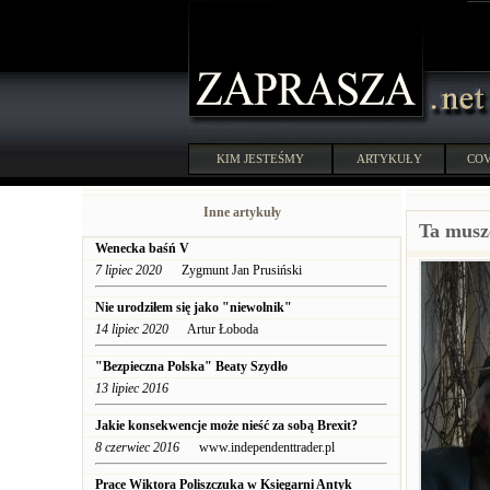
KIM JESTEŚMY
ARTYKUŁY
COV
Inne artykuły
Ta musze
Wenecka baśń V
7 lipiec 2020
Zygmunt Jan Prusiński
Nie urodziłem się jako "niewolnik"
14 lipiec 2020
Artur Łoboda
"Bezpieczna Polska" Beaty Szydło
13 lipiec 2016
Jakie konsekwencje może nieść za sobą Brexit?
8 czerwiec 2016
www.independenttrader.pl
Prace Wiktora Poliszczuka w Księgarni Antyk