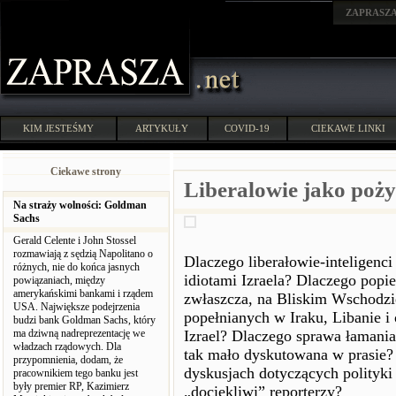
ZAPRASZ
KIM JESTEŚMY
ARTYKUŁY
COVID-19
CIEKAWE LINKI
Ciekawe strony
Liberalowie jako pożyt
Na straży wolności: Goldman
Sachs
Gerald Celente i John Stossel
rozmawiają z sędzią Napolitano o
Dlaczego liberałowie-inteligenc
różnych, nie do końca jasnych
idiotami Izraela? Dlaczego popie
powiązaniach, między
amerykańskimi bankami i rządem
zwłaszcza, na Bliskim Wschodzi
USA. Największe podejrzenia
popełnianych w Iraku, Libanie i
budzi bank Goldman Sachs, który
ma dziwną nadreprezentację we
Izrael? Dlaczego sprawa łamania
władzach rządowych. Dla
tak mało dyskutowana w prasie? 
przypomnienia, dodam, że
dyskusjach dotyczących polityki
pracownikiem tego banku jest
były premier RP, Kazimierz
„dociekliwi” reporterzy?