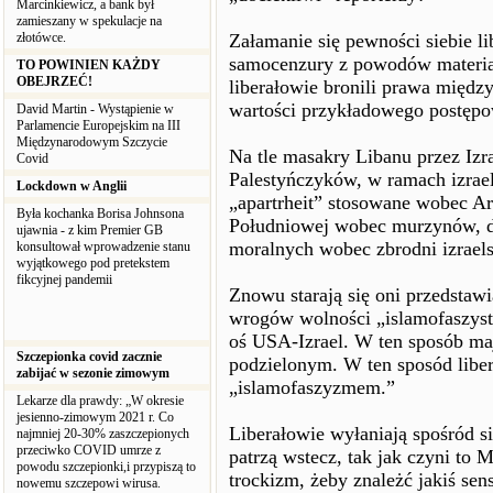
Marcinkiewicz, a bank był
zamieszany w spekulacje na
złotówce.
Załamanie się pewności siebie l
samocenzury z powodów material
TO POWINIEN KAŻDY
OBEJRZEĆ!
liberałowie bronili prawa międz
wartości przykładowego postępo
David Martin - Wystąpienie w
Parlamencie Europejskim na III
Międzynarodowym Szczycie
Na tle masakry Libanu przez Izra
Covid
Palestyńczyków, w ramach izrael
Lockdown w Anglii
„apartrheit” stosowane wobec Ar
Była kochanka Borisa Johnsona
Południowej wobec murzynów, dz
ujawnia - z kim Premier GB
moralnych wobec zbrodni izraels
konsultował wprowadzenie stanu
wyjątkowego pod pretekstem
fikcyjnej pandemii
Znowu starają się oni przedstawi
wrogów wolności „islamofaszystó
oś USA-Izrael. W ten sposób maj
Szczepionka covid zacznie
podzielonym. W ten sposód liber
zabijać w sezonie zimowym
„islamofaszyzmem.”
Lekarze dla prawdy: „W okresie
jesienno-zimowym 2021 r. Co
Liberałowie wyłaniają spośród s
najmniej 20-30% zaszczepionych
przeciwko COVID umrze z
patrzą wstecz, tak jak czyni to 
powodu szczepionki,i przypiszą to
trockizm, żeby znależć jakiś sen
nowemu szczepowi wirusa.