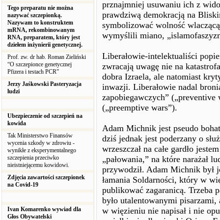
prznajmniej usuwaniu ich z widok
Tego preparatu nie można
prawdziwą demokracją na Bliski
nazywać szczepionką.
Nazywam to konstruktem
symbolizować wolność wlaczącą p
mRNA, rekombinowanym
wymyślili miano, „islamofaszyz
RNA, preparatem, który jest
dziełem inżynierii genetycznej.
Liberałowie-intelektualiści popie
Prof. zw. dr hab. Roman Zieliński
“O szczepionce genetycznej
zwracają uwagę nie na katastrof
Pfizera i testach PCR”
dobra Izraela, ale natomiast kry
Jerzy Jaśkowski Pasteryzacja
inwazji. Liberałowie nadal broni
ludzi
zapobiegawczych” („preventive 
(„preemptive wars”).
Ubezpieczenie od szczepień na
kowida
Adam Michnik jest pseudo boha
Tak Ministerstwo Finansów
dziś jednak jest poderzany o sł
wycenia szkody w zdrowiu -
wrzeszczał na całe gardło jeste
wynikłe z eksperymentalnego
szczepienia przeciwko
„pałowania,” na które narażał l
nieistniejącemu kowidowi.
przywodził. Adam Michnik był j
Zdjęcia zawartości szczepionek
łamania Soldarności, który w wię
na Covid-19
publikować zagaranicą. Trzeba p
było utalentowanymi pisarzami, 
Ivan Komarenko wywiad dla
w więzieniu nie napisał i nie o
Głos Obywatelski