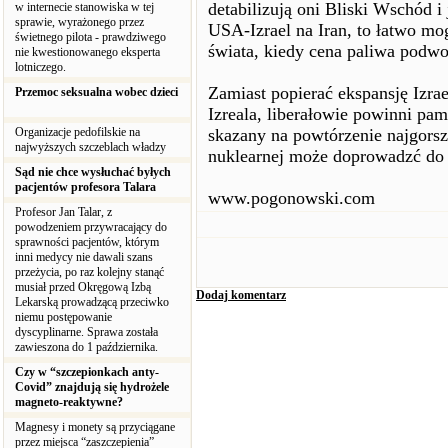
detabilizują oni Bliski Wschód i
w internecie stanowiska w tej
sprawie, wyrażonego przez
USA-Izrael na Iran, to łatwo m
świetnego pilota - prawdziwego
świata, kiedy cena paliwa podwoi
nie kwestionowanego eksperta
lotniczego.
Zamiast popierać ekspansję Izrae
Przemoc seksualna wobec dzieci
Izreala, liberałowie powinni pam
Organizacje pedofilskie na
skazany na powtórzenie najgorsz
najwyższych szczeblach władzy
nuklearnej może doprowadzć do n
Sąd nie chce wysłuchać byłych
pacjentów profesora Talara
www.pogonowski.com
Profesor Jan Talar, z
powodzeniem przywracający do
sprawności pacjentów, którym
inni medycy nie dawali szans
przeżycia, po raz kolejny stanąć
musiał przed Okręgową Izbą
Dodaj komentarz
Lekarską prowadzącą przeciwko
niemu postępowanie
dyscyplinarne. Sprawa została
zawieszona do 1 października.
Czy w “szczepionkach anty-
Covid” znajdują się hydrożele
magneto-reaktywne?
Magnesy i monety są przyciągane
przez miejsca “zaszczepienia”