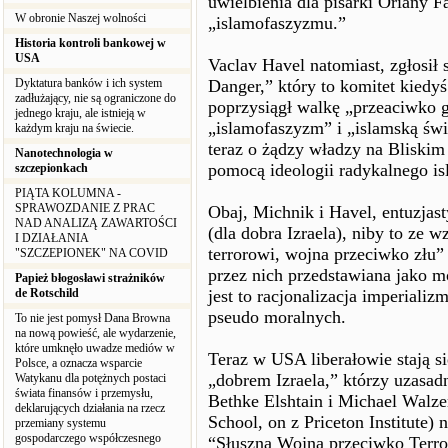
uwielbienia dla pisarki Oriany F
W obronie Naszej wolności
„islamofaszyzmu.”
Historia kontroli bankowej w
USA
Vaclav Havel natomiast, zgłosił
Dyktatura banków i ich system
Danger,” który to komitet kiedyś
zadłużający, nie są ograniczone do
poprzysiągł walkę „przeaciwko 
jednego kraju, ale istnieją w
„islamofaszyzm” i „islamską św
każdym kraju na świecie.
teraz o żądzy władzy na Bliskim
Nanotechnologia w
pomocą ideologii radykalnego is
szczepionkach
PIĄTA KOLUMNA -
SPRAWOZDANIE Z PRAC
Obaj, Michnik i Havel, entuzjast
NAD ANALIZĄ ZAWARTOŚCI
(dla dobra Izraela), niby to ze
I DZIAŁANIA
terrorowi, wojna przeciwko złu”
"SZCZEPIONEK" NA COVID
przez nich przedstawiana jako m
Papież błogosławi strażników
de Rotschild
jest to racjonalizacja imperiali
pseudo moralnych.
To nie jest pomysł Dana Browna
na nową powieść, ale wydarzenie,
które umknęło uwadze mediów w
Teraz w USA liberałowie stają si
Polsce, a oznacza wsparcie
„dobrem Izraela,” którzy uzasad
Watykanu dla potężnych postaci
świata finansów i przemysłu,
Bethke Elshtain i Michael Walze
deklarujących działania na rzecz
School, on z Priceton Institute) 
przemiany systemu
gospodarczego współczesnego
“Słuszna Wojna przeciwko Terr