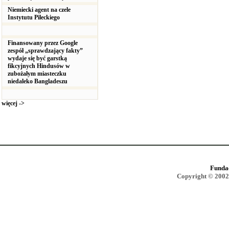
Niemiecki agent na czele
Instytutu Pileckiego
Finansowany przez Google
zespół „sprawdzający fakty”
wydaje się być garstką
fikcyjnych Hindusów w
zubożałym miasteczku
niedaleko Bangladeszu
więcej ->
Funda
Copyright © 2002