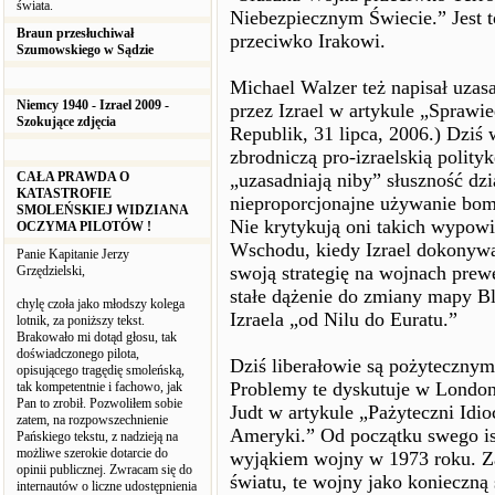
świata.
Niebezpiecznym Świecie.” Jest 
Braun przesłuchiwał
przeciwko Irakowi.
Szumowskiego w Sądzie
Michael Walzer też napisał uza
Niemcy 1940 - Izrael 2009 -
przez Izrael w artykule „Spraw
Szokujące zdjęcia
Republik, 31 lipca, 2006.) Dziś
zbrodniczą pro-izraelskią polityk
CAŁA PRAWDA O
„uzasadniają niby” słuszność dzi
KATASTROFIE
nieproporcjonajne używanie bomb
SMOLEŃSKIEJ WIDZIANA
Nie krytykują oni takich wypow
OCZYMA PILOTÓW !
Wschodu, kiedy Izrael dokonywa
Panie Kapitanie Jerzy
swoją strategię na wojnach prew
Grzędzielski,
stałe dążenie do zmiany mapy B
chylę czoła jako młodszy kolega
Izraela „od Nilu do Euratu.”
lotnik, za poniższy tekst.
Brakowało mi dotąd głosu, tak
doświadczonego pilota,
Dziś liberałowie są pożytecznym
opisującego tragędię smoleńską,
Problemy te dyskutuje w London
tak kompetentnie i fachowo, jak
Pan to zrobił. Pozwoliłem sobie
Judt w artykule „Pażyteczni Idi
zatem, na rozpowszechnienie
Ameryki.” Od początku swego ist
Pańskiego tekstu, z nadzieją na
możliwe szerokie dotarcie do
wyjąkiem wojny w 1973 roku. Z
opinii publicznej. Zwracam się do
światu, te wojny jako konieczną
internautów o liczne udostępnienia