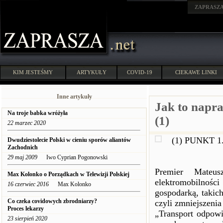
ZAPRASZ
KIM JESTEŚMY
ARTYKUŁY
COVID-19
CIEKAWE LINKI
Inne artykuły
Jak to napr
Na troje babka wróżyła
(1)
22 marzec 2020
(1) PUNKT 1. 
Dwudziestolecie Polski w cieniu sporów aliantów
Zachodnich
29 maj 2009
Iwo Cyprian Pogonowski
Premier Mateus
Max Kolonko o Porządkach w Telewizji Polskiej
elektromobilnoś
16 czerwiec 2016
Max Kolonko
gospodarką, takic
Co czeka covidowych zbrodniarzy?
czyli zmniejszenia
Proces lekarzy
„Transport odpow
23 sierpień 2020