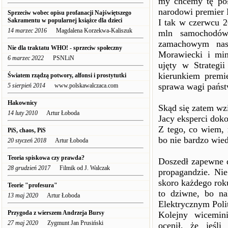
my chcemy tę po
narodowi premier
Sprzeciw wobec opisu profanacji Najświętszego
Sakramentu w popularnej książce dla dzieci
I tak w czerwcu 2
14 marzec 2016
Magdalena Korzekwa-Kaliszuk
mln samochodów 
zamachowym nasz
Nie dla traktatu WHO! - sprzeciw społeczny
Morawiecki i mini
6 marzec 2022
PSNLiN
ujęty w Strategi
kierunkiem premi
Światem rządzą potwory, alfonsi i prostytutki
sprawa wagi pańs
5 sierpień 2014
www.polskawalczaca.com
Hakownicy
Skąd się zatem wzi
14 luty 2010
Artur Łoboda
Jacy eksperci doko
Z tego, co wiem, 
PiS, chaos, PiS
bo nie bardzo wie
20 styczeń 2018
Artur Łoboda
Teoria spiskowa czy prawda?
Doszedł zapewne d
28 grudzień 2017
Filmik od J. Walczak
propagandzie. Nie
skoro każdego rok
Teorie "profesura"
to dziwne, bo na
13 maj 2020
Artur Łoboda
Elektrycznym Poli
Przygoda z wierszem Andrzeja Bursy
Kolejny wicemin
27 maj 2020
Zygmunt Jan Prusiński
ocenił, że jeś