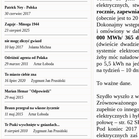
elektrycznych, s
Patrick Ney - Polska
rocznie, zapewni
30 czerwiec 2017
(obecnie jest to 2
Dokonajmy wstępni
Zagaje - Minoga 1944
i omówiony w dal
23 sierpień 2025
000 MWh/ 365 d
nie mogę zliczyć gwiazd
(dwieście dwadzi
10 luty 2017
Jolanta Michna
systemie elektro
żeby móc naładow
Odróżnić agenta od Polaka
po 5,5 kWh na je
29 marzec 2011
Artur Łoboda
na tydzień – 10 dn
To miasto ciebie zna
16 lipiec 2020
Zygmunt Jan Prusiński
To ważne dane.
Marian Hemar "Odpowiedź"
Szydło wyszło z w
29 maj 2015
Zrównoważonego 
Braun przegrał na własne życzenie
zupełnie co inneg
11 maj 2015
Artur Łoboda
elektrycznych i hy
połowę – str. 62 
Te Ptaki wyschnięte w gniazdach...
Pod koniec 2017 
8 sierpień 2010
Zygmunt Jan Prusiński
elektrycznych zaś