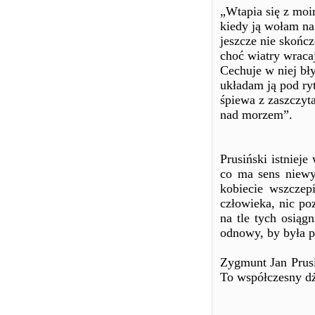
„Wtapia się z mo
kiedy ją wołam n
jeszcze nie skoń
choć wiatry wraca
Cechuje w niej bł
układam ją pod ry
śpiewa z zaszczyt
nad morzem”.
Prusiński istnieje
co ma sens niewy
kobiecie wszczep
człowieka, nic po
na tle tych osiąg
odnowy, by była p
Zygmunt Jan Prusiń
To współczesny dże