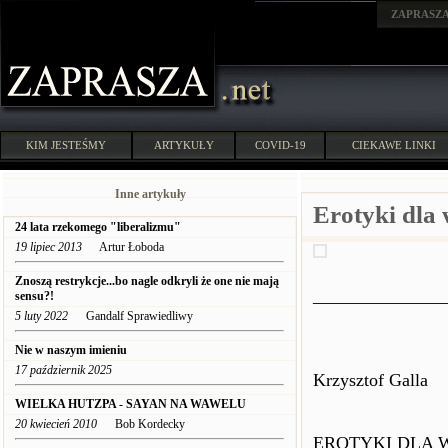
ZAPRASZ
KIM JESTEŚMY
ARTYKUŁY
COVID-19
CIEKAWE LINKI
Inne artykuły
Erotyki dla
24 lata rzekomego "liberalizmu"
19 lipiec 2013
Artur Łoboda
Znoszą restrykcje...bo nagle odkryli że one nie mają
_______________
sensu?!
5 luty 2022
Gandalf Sprawiedliwy
Nie w naszym imieniu
17 październik 2025
Krzysztof Galla
WIELKA HUTZPA - SAYAN NA WAWELU
20 kwiecień 2010
Bob Kordecky
EROTYKI DLA 