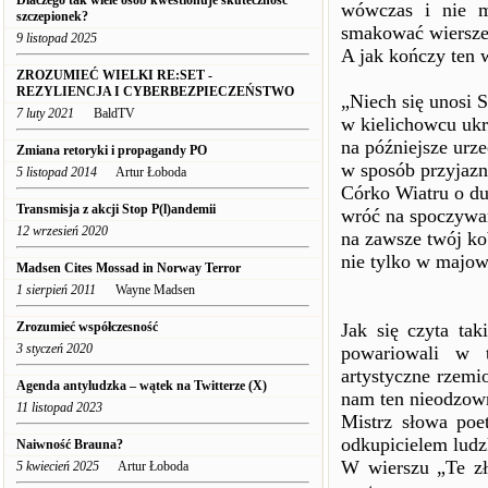
Dlaczego tak wiele osób kwestionuje skuteczność
wówczas i nie m
szczepionek?
smakować wiersze 
9 listopad 2025
A jak kończy ten w
ZROZUMIEĆ WIELKI RE:SET -
REZYLIENCJA I CYBERBEZPIECZEŃSTWO
„Niech się unosi 
7 luty 2021
BaldTV
w kielichowcu uk
na późniejsze urz
Zmiana retoryki i propagandy PO
w sposób przyjazn
5 listopad 2014
Artur Łoboda
Córko Wiatru o du
Transmisja z akcji Stop P(l)andemii
wróć na spoczywa
12 wrzesień 2020
na zawsze twój ko
nie tylko w majow
Madsen Cites Mossad in Norway Terror
1 sierpień 2011
Wayne Madsen
Zrozumieć współczesność
Jak się czyta tak
3 styczeń 2020
powariowali w t
artystyczne rzemi
Agenda antyludzka – wątek na Twitterze (X)
nam ten nieodzown
11 listopad 2023
Mistrz słowa poe
odkupicielem ludzk
Naiwność Brauna?
W wierszu „Te zł
5 kwiecień 2025
Artur Łoboda