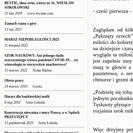
BESTIE, złota seria, wiersz nr 41, WIESŁAW
SOKOŁOWSKI
- cześć pierwsza -
25 luty 2018
www.trwanie.com
Zamach stanu z góry
Zaglądam od kilk
13 luty 2021
„Pęknięty orzech
MARSZ NIEPODLEGŁOŚCI 2025
miłości do kobiet
11 listopad 2025
na dzisiejsze czas
wygląda ta miłość
SZOK NAUKOWY: Ani jednego śladu
oczyszczonego wirusa pandemi COVID-19… czy
jest zupełnie inn
wirusologia to rzeczywiście znachorstwo?
mają w głowie a 
15 marzec 2022
Nolan Barton
pasztetowa, o se
chmurze i grzmi d
Oferta pracy
24 marzec 2010
Goska
„Podzielę się tobą
Haracz dla bankierskiej mafii
jednym pocałunki
8 maj 2010
Artur Łoboda
Tęsknoty płynące
rozjaśnia urok mi
Konstytucja nieważna z mocy Prawa, a w Sądach
PRZESTĘPCY
15 październik 2025
Artur Łoboda
Więc drżyjmy prz