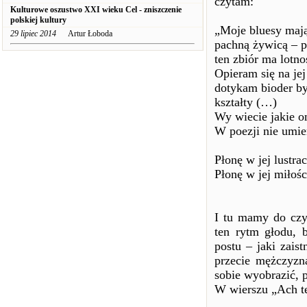
czytam:
Kulturowe oszustwo XXI wieku Cel - zniszczenie
polskiej kultury
„Moje bluesy mają
29 lipiec 2014
Artur Łoboda
pachną żywicą – 
ten zbiór ma lotno
Opieram się na jej
dotykam bioder b
kształty (…)
Wy wiecie jakie o
W poezji nie umie
Płonę w jej lustra
Płonę w jej miłośc
I tu mamy do czyn
ten rytm głodu, 
postu – jaki zais
przecie mężczyzn
sobie wyobrazić, p
W wierszu „Ach te