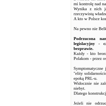
mi kontrolę nad n
Wynika z nich je
rzeczywistą władz
A kto w Polsce kon
Na pewno nie Belk
Podrzucona na
legislacyjny -
bezprawie.
Każdy - kto bron
Polakom - przez os
Symptomatyczne je
"elity solidarnośc
epoką PRL-u.
Widocznie nie za
niebyt.
Dlatego konstrukcj
Jeżeli nie odrz