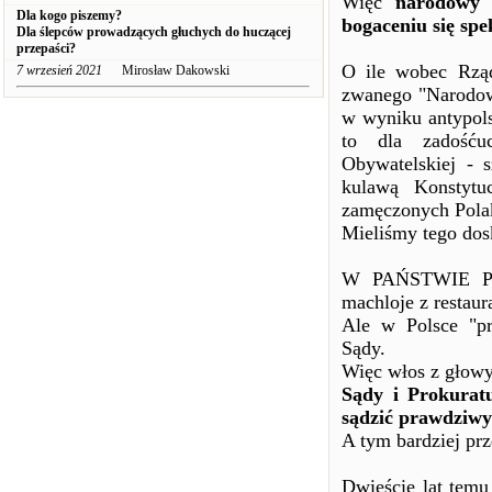
Więc
narodowy 
Dla kogo piszemy?
bogaceniu się spe
Dla ślepców prowadzących głuchych do huczącej
przepaści?
O ile wobec Rzą
7 wrzesień 2021
Mirosław Dakowski
zwanego "Narodow
w wyniku antypols
to dla zadośćuc
Obywatelskiej - 
kulawą Konstytu
zamęczonych Pola
Mieliśmy tego dos
W PAŃSTWIE PRA
machloje z restaur
Ale w Polsce "pr
Sądy.
Więc włos z głowy
Sądy i Prokuratu
sądzić prawdziwy
A tym bardziej pr
Dwieście lat temu