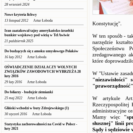
28 wrzesień 2024
Nowe kryteria lichwy
13 listopad 2012
Artur Łoboda
Konstytucję".
Iran zaatakował tajny amerykańsko-izraelski
bunkier wojskowy pod wieżą w Tel Awiwie
W ten sposób - tak
21 październik 2025
narzędzie kształt
Społeczeństwu P
Do budzących się z amoku umysłowego Polaków
zredagowanego ak
16 luty 2012
Artur Łoboda
które doprowadziło
OŚWIADCZENIE DZIAŁACZY WOLNYCH
ZWIĄZKÓW ZAWODOWYCH WYBRZEŻA 28
W "Ustawie zasadn
luty 2016
"niezawisłości" 
29 luty 2016
Artur Łoboda
"praworządność
Do foliarzy - budujcie ziemianki
W artykule Art
25 maj 2022
Artur Łoboda
Rzeczypospolitej
Gliński wchodzi w buty Zdrojewskiego (1)
administracyjne o
30 styczeń 2016
Artur Łoboda
Mamy więc
"sp
słusznej" linii p
Statystyka zachorowalności na Covid w Polsce -
luty 2021
Sądy i sędziowie 