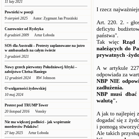
11 luty 2021
I rzecz najważniej
Powtórki w poezji
9 sierpień 2025
Autor: Zygmunt Jan Prusiński
Art. 220. 2. - g
deficytu budżeto
Czarownice od Rydzyka
państwa".
8 grudzień 2009
Artur Łoboda
Tak więc
Rząd 
SOS dla Australii – Protesty zaplanowane na jutro
należących do Pa
w ambasadach na całym świecie
prywatnych -żyd
3 grudzień 2021
Nowy grzech pierwotny Południowej Afryki –
A w artykule 227
zabójstwo Chrisa Haniego
odpowiada za wart
12 grudzień 2024
RW Johnson
NBP NIE odpowia
zadłużenia.
O wulgarności żydowskiej
NBP musi dbać t
10 maj 2024
walutą".
Protest pod TRUMP Tower
20 listopad 2016
Vonsky
A jak to najlepiej 
dogadać się z żyd
Nie ma większej podłości - jak wspieranie
i pomogą stworzyć 
morderców Polaków!
Ale takich przysłu
27 luty 2025
Artur Łoboda