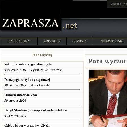
ZAPRASZ
KIM JESTEŚMY
ARTYKUŁY
COVID-19
CIEKAWE LINKI
Inne artykuły
Pora wyrzuci
Sekunda, minuta, godzina, życie
9 kwiecień 2010
Zygmunt Jan Prusiński
Demagogia z trybuny sejmowej
30 marzec 2012
Artur Łoboda
Historia zatoczyła koło
30 marzec 2026
Urząd Skarbowy z Grójca okrada Polaków
9 wrzesień 2017
Gdyby Hitler wystąpił w ONZ...