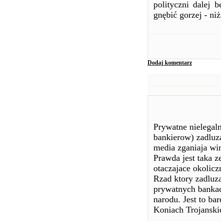
polityczni dalej
gnębić gorzej - ni
Dodaj komentarz
Prywatne nielegaln
bankierow) zadluza
media zganiaja wi
Prawda jest taka z
otaczajace okolicz
Rzad ktory zadluza
prywatnych bankach
narodu. Jest to b
Koniach Trojanskic