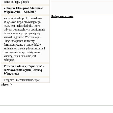
samo jak tępy głupek
Zabójcze leki - prof. Stanisław
Wiąckowski - 15.03.2017
Dodaj komentarz
Zapis wykładu prof. Stanisława
Wiąckowskiego omawiającego
m.in. leki i ich składniki, które
wbrew powszechnym opiniom nie
leczą, a wręcz przyczyniają się
wzrostu zgonów. Wiedza ta jest
ukrywana przez koncerny
farmaceutyczne, a nazwy leków
zmieniane i dalej są dopuszczanie i
promowane w sprzedaży mimo
wiedzy, iż ich działanie jest
zabójcze.
Prawda o włoskiej "epidemii" -
rozmowa z biologiem Elżbietą
Wierzchows
Program "niezaleznatelewizja"
więcej ->