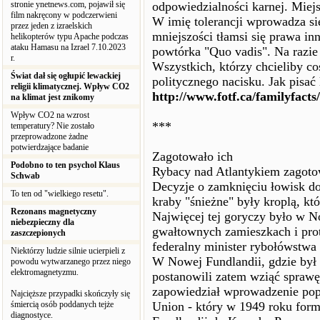
stronie ynetnews.com, pojawił się
odpowiedzialności karnej. Miejs
film nakręcony w podczerwieni
W imię tolerancji wprowadza si
przez jeden z izraelskich
mniejszości tłamsi się prawa in
helikopterów typu Apache podczas
ataku Hamasu na Izrael 7.10.2023
powtórka "Quo vadis". Na razie
r.
Wszystkich, którzy chcieliby c
Świat dał się ogłupić lewackiej
politycznego nacisku. Jak pisać
religii klimatycznej. Wpływ CO2
http://www.fotf.ca/familyfacts/
na klimat jest znikomy
Wpływ CO2 na wzrost
***
temperatury? Nie zostało
przeprowadzone żadne
potwierdzające badanie
Zagotowało ich
Podobno to ten psychol Klaus
Rybacy nad Atlantykiem zagotow
Schwab
Decyzje o zamknięciu łowisk do
To ten od "wielkiego resetu".
kraby "śnieżne" były kroplą, któ
Rezonans magnetyczny
Najwięcej tej goryczy było w No
niebezpieczny dla
gwałtownych zamieszkach i pr
zaszczepionych
federalny minister rybołówstwa
Niektórzy ludzie silnie ucierpieli z
W Nowej Fundlandii, gdzie był
powodu wytwarzanego przez niego
elektromagnetyzmu.
postanowili zatem wziąć spraw
zapowiedział wprowadzenie pop
Najcięższe przypadki skończyły się
śmiercią osób poddanych tejże
Union - który w 1949 roku form
diagnostyce.