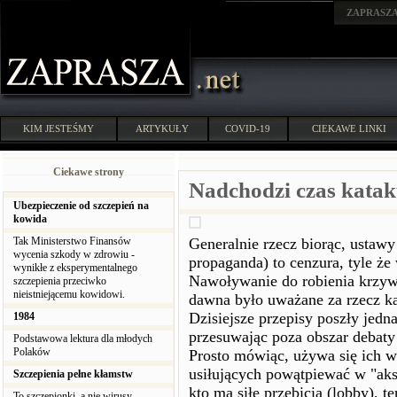
ZAPRASZ
KIM JESTEŚMY
ARTYKUŁY
COVID-19
CIEKAWE LINKI
Ciekawe strony
Nadchodzi czas katak
Ubezpieczenie od szczepień na
kowida
Tak Ministerstwo Finansów
Generalnie rzecz biorąc, ustawy
wycenia szkody w zdrowiu -
propaganda) to cenzura, tyle że
wynikłe z eksperymentalnego
Nawoływanie do robienia krzywd
szczepienia przeciwko
nieistniejącemu kowidowi.
dawna było uważane za rzecz ka
Dzisiejsze przepisy poszły jedna
1984
przesuwając poza obszar debaty 
Podstawowa lektura dla młodych
Polaków
Prosto mówiąc, używa się ich w
usiłujących powątpiewać w "aks
Szczepienia pełne kłamstw
kto ma siłę przebicia (lobby), 
To szczepionki, a nie wirusy,