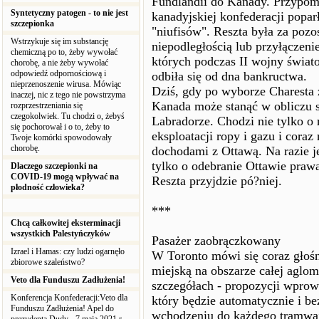
Fundlandii do Kanady. Przypom
Syntetyczny patogen - to nie jest
kanadyjskiej konfederacji poparł
szczepionka
"niufisów". Reszta była za pozo
Wstrzykuje się im substancję
niepodległością lub przyłączen
chemiczną po to, żeby wywołać
których podczas II wojny świato
chorobę, a nie żeby wywołać
odpowiedź odpornościową i
odbiła się od dna bankructwa.
nieprzenoszenie wirusa. Mówiąc
Dziś, gdy po wyborze Charesta 
inaczej, nic z tego nie powstrzyma
Kanada może stanąć w obliczu 
rozprzestrzeniania się
czegokolwiek. Tu chodzi o, żebyś
Labradorze. Chodzi nie tylko o 
się pochorował i o to, żeby to
eksploatacji ropy i gazu i coraz
Twoje komórki spowodowały
chorobę.
dochodami z Ottawą. Na razie j
tylko o odebranie Ottawie prawa
Dlaczego szczepionki na
COVID-19 mogą wpływać na
Reszta przyjdzie pó?niej.
płodność człowieka?
***
Chcą całkowitej eksterminacji
wszystkich Palestyńczyków
Pasażer zaobrączkowany
Izrael i Hamas: czy ludzi ogarnęło
W Toronto mówi się coraz głośn
zbiorowe szaleństwo?
miejską na obszarze całej aglom
Veto dla Funduszu Zadłużenia!
szczegółach - propozycji wprowa
Konferencja Konfederacji:Veto dla
który będzie automatycznie i be
Funduszu Zadłużenia! Apel do
wchodzeniu do każdego tramwaju 