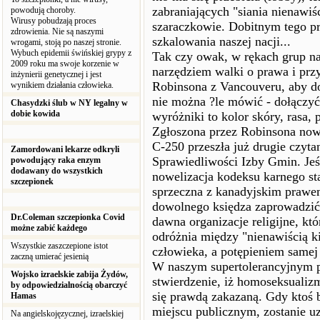
zabraniających "siania nienawiśc
powodują choroby.
Wirusy pobudzają proces
szaraczkowie. Dobitnym tego pr
zdrowienia. Nie są naszymi
szkalowania naszej nacji...
wrogami, stoją po naszej stronie.
Wybuch epidemii świńskiej grypy z
Tak czy owak, w rękach grup na
2009 roku ma swoje korzenie w
narzędziem walki o prawa i prz
inżynierii genetycznej i jest
Robinsona z Vancouveru, aby do 
wynikiem działania człowieka.
nie można ?le mówić - dołączy
Chasydzki ślub w NY legalny w
dobie kowida
wyróżniki to kolor skóry, rasa, 
Zgłoszona przez Robinsona now
C-250 przeszła już drugie czyta
Zamordowani lekarze odkryli
Sprawiedliwości Izby Gmin. Jeśl
powodujący raka enzym
dodawany do wszystkich
nowelizacja kodeksu karnego sta
szczepionek
sprzeczna z kanadyjskim prawem
dowolnego księdza zaprowadzić
Dr.Coleman szczepionka Covid
dawna organizacje religijne, k
możne zabić każdego
odróżnia między "nienawiścią k
Wszystkie zaszczepione istot
człowieka, a potępieniem samej o
zaczną umierać jesienią
W naszym supertolerancyjnym p
Wojsko izraelskie zabija Żydów,
stwierdzenie, iż homoseksualizm 
by odpowiedzialnością obarczyć
się prawdą zakazaną. Gdy ktoś 
Hamas
miejscu publicznym, zostanie uz
Na angielskojęzycznej, izraelskiej