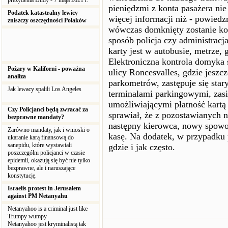
prezydenta Dudy - 7 maja 2021 r.
pieniędzmi z konta pasażera nie
Podatek katastralny lewicy
więcej informacji niż - powiedz
zniszczy oszczędności Polaków
wówczas domknięty zostanie kol
sposób policja czy administracj
karty jest w autobusie, metrze, g
Elektroniczna kontrola domyka s
Pożary w Kaliforni - poważna
ulicy Roncesvalles, gdzie jeszcz
analiza
parkometrów, zastępuje się st
Jak lewacy spalili Los Angeles
terminalami parkingowymi, zasi
umożliwiającymi płatność kartą
Czy Policjanci będą zwracać za
sprawiał, że z pozostawianych 
bezprawne mandaty?
następny kierowca, nowy spowod
Zarówno mandaty, jak i wnioski o
kasę. Na dodatek, w przypadku 
ukaranie karą finansową do
sanepidu, które wystawiali
gdzie i jak często.
poszczególni policjanci w czasie
epidemii, okazują się być nie tylko
bezprawne, ale i naruszające
konstytucję.
Israelis protest in Jerusalem
against PM Netanyahu
Netanyahoo is a criminal just like
Trumpy wumpy
Netanyahoo jest kryminalistą tak