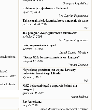
Grzegorz Jagodziński
Kolaboracja Syjonistów z Nazistami
lipiec 28, 2003
Iwo Cyprian Pogonowski
Tak się traktuje ladacznice, które narzucają się same
październik 28, 2007
PAP
Jak przegrać „wojnę przeciwko terrorowi?”
kwiecień 2, 2006
Iwo Cyprian Pogonowski
Bliżej naprawienia krzywd
kwiecień 13, 2006
Leszek Skonka- Wrocław
oczyli całemu
"Szczyt G20: Jest porozumienie ws. kryzysu"
listopad 17, 2008
Tomasz Zalewski
Największą geszeftem jest wojna. Lewizny
idzieć.
polityków izraelskiego Likudu
 marzec 2012
styczeń 3, 2003
PAP
Artur Łoboda
MSZ będzie zabiegać o wsparcie Polonii dla
integracji
grudzień 20, 2002
Adam Zieliński
Pax Americana
maj 25, 2003
Jacek Majchrowski – prezydent Krakowa