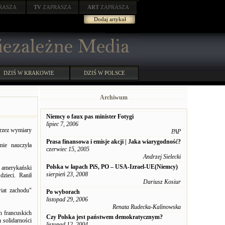
RASZA
TV
ZAPRASZA
ART
ZAPRASZA
Dodaj artykuł
DZIŚ W KRAKOWIE
DZIŚ W POLSCE
Archiwum
Niemcy o faux pas minister Fotygi
lipiec 7, 2006
przez wymiary
PAP
Prasa finansowa i emisje akcji | Jaka wiarygodność?
nie nauczyła
czerwiec 15, 2005
Andrzej Sielecki
Polska w łapach PiS, PO – USA-Izrael-UE(Niemcy)
amerykański
sierpień 23, 2008
zieci. Ranił
Dariusz Kosiur
iat zachodu"
Po wyborach
listopad 29, 2006
Renata Rudecka-Kalinowska
h francuskich
Czy Polska jest państwem demokratycznym?
 solidarności
listopad 12, 2004