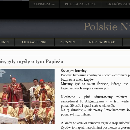
ZAPRASZA
.net
POLSKA
ZAPRASZA
KRAKÓW
ZAP
ID-19
CIEKAWE LINKI
2002-2009
NASZ PATRONAT
ie, gdy myślę o tym Papieżu
Świat jest brutalny.
Bandyci bezkarnie chodzą po ulicach - chronieni 
bezprawia wielu krajów.
Musimy żyć na takim Świecie, którego nic 
tragedia dwóch wojen światowych.
Niedawno - jakiś sfrustrowany żołnierz 
zamordował 16 Afgańczyków - w tym wiele d
ponad 50 osób i spalił ciała wielu osób.
Na tą zbrodnię - tak zwany "cywilizowany św
popatrzył i .... milczał.
A kiedy w wyniku zamachu zginęło troje młodyc
Żydów to Papież natychmiast pospieszył z głosem