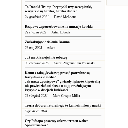
To Donald Trump "wymyślił trzy szczepionki,
wszystkie są bardzo, bardzo dobre"
24 grudzień 2021
David McLoone
Rządowe zapotrzebowanie na mutacje kowida
22 styczeń 2021
Artur Łoboda
Zaskakujące działania Brauna
26 maj 2025
Adam
Już matki swojej nie zobaczę
30 czerwiec 2025
Autor: Zygmunt Jan Prusiński
Komu z taką „lewicową prasą” potrzebne są
faszystowskie media?
Jak nasze „postępowe” gwiazdy i placówki potrafią
nie powiedzieć ani słowa o najpoważniejszym
kryzysie w dziejach ludzkości
29 sierpień 2021
Mark Crispin Miller
Teoria doboru naturalnego to kamień milowy nauki
5 grudzień 2024
Czy PiStapo poszerzy zakres terroru wobec
Społeczeństwa?