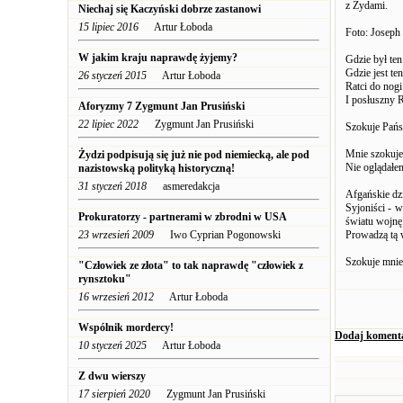
z Żydami.
Niechaj się Kaczyński dobrze zastanowi
15 lipiec 2016
Artur Łoboda
Foto: Joseph
W jakim kraju naprawdę żyjemy?
Gdzie był te
Gdzie jest te
26 styczeń 2015
Artur Łoboda
Ratci do nogi!
I posłuszny 
Aforyzmy 7 Zygmunt Jan Prusiński
22 lipiec 2022
Zygmunt Jan Prusiński
Szokuje Pań
Mnie szokuje
Żydzi podpisują się już nie pod niemiecką, ale pod
Nie oglądałe
nazistowską polityką historyczną!
31 styczeń 2018
asmeredakcja
Afgańskie dz
Syjoniści - 
Prokuratorzy - partnerami w zbrodni w USA
światu wojnę
23 wrzesień 2009
Iwo Cyprian Pogonowski
Prowadzą tą 
Szokuje mnie,
"Człowiek ze złota" to tak naprawdę "człowiek z
rynsztoku"
16 wrzesień 2012
Artur Łoboda
Wspólnik mordercy!
Dodaj koment
10 styczeń 2025
Artur Łoboda
Z dwu wierszy
17 sierpień 2020
Zygmunt Jan Prusiński