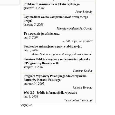
Problem ze zrozumieniem tekstu czytanego
grudzień 3, 2007
Artur Łoboda
Czy mediom wolno kompromitować armię swego
kraju?
listopad 3, 2006
Mirosław Naleziński, Gdynia
To nawet nie jest śmieszne...
maj 3, 2007
¬ródło informacji: RMF
Poszkodowani pacjenci a pakt stabilizacyjny
luty 5, 2006
Adam Sandauer, przewodniczący Stowarzyszenia
Państwo Polskie z rządzącą mniejszością żydowską
RP z gwiazdą Dawida w tle
sierpień 3, 2007
Dariusz Kosiur
Program Wyborczy Polonijnego Stowarzyszenia
Patriotów Narodu Polskiego
marzec 14, 2005
jasiek z Toronto
Web 2.0 - ?ródło informacji dla wywiadu
luty 8, 2008
heise online / interia.pl
więcej ->