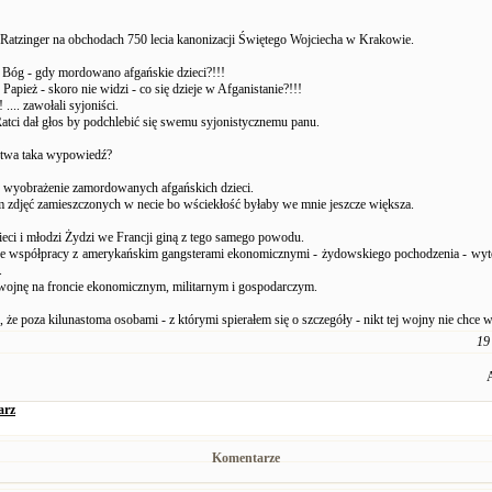
 Ratzinger na obchodach 750 lecia kanonizacji Świętego Wojciecha w Krakowie.
n Bóg - gdy mordowano afgańskie dzieci?!!!
n Papież - skoro nie widzi - co się dzieje w Afganistanie?!!!
 .... zawołali syjoniści.
Ratci dał głos by podchlebić się swemu syjonistycznemu panu.
stwa taka wypowiedź?
 wyobrażenie zamordowanych afgańskich dzieci.
m zdjęć zamieszczonych w necie bo wściekłość byłaby we mnie jeszcze większa.
ieci i młodzi Żydzi we Francji giną z tego samego powodu.
we współpracy z amerykańskim gangsterami ekonomicznymi - żydowskiego pochodzenia - wyt
.
wojnę na froncie ekonomicznym, militarnym i gospodarczym.
 że poza kilunastoma osobami - z którymi spierałem się o szczegóły - nikt tej wojny nie chce w
19
arz
Komentarze