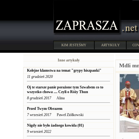
KIM JESTEŚMY
ARTYKUŁY
COV
Inne artykuły
Mdli mn
Kolejne kłamstwa na temat "grypy hiszpanki"
11 grudzień 2020
Oj te starsze panie porażone tym Szwabem co to
wszystko chowa .... Czyli o Róży Thun
8 grudzień 2017
Alina
Przed Twym Obrazem
7 wrzesień 2017
Paweł Ziółkowski
Nigdy nie było żadnego kowida (01)
9 wrzesień 2022