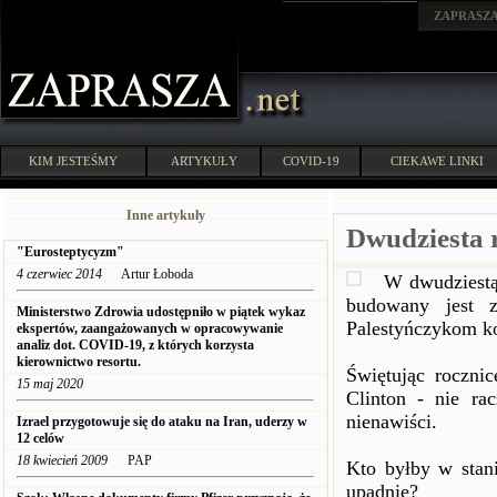
ZAPRASZ
KIM JESTEŚMY
ARTYKUŁY
COVID-19
CIEKAWE LINKI
Inne artykuły
Dwudziesta 
"Eurosteptycyzm"
4 czerwiec 2014
Artur Łoboda
W dwudziestą 
budowany jest z
Ministerstwo Zdrowia udostępniło w piątek wykaz
Palestyńczykom ko
ekspertów, zaangażowanych w opracowywanie
analiz dot. COVID-19, z których korzysta
kierownictwo resortu.
Świętując roczni
15 maj 2020
Clinton - nie ra
nienawiści.
Izrael przygotowuje się do ataku na Iran, uderzy w
12 celów
18 kwiecień 2009
PAP
Kto byłby w stan
upadnie?