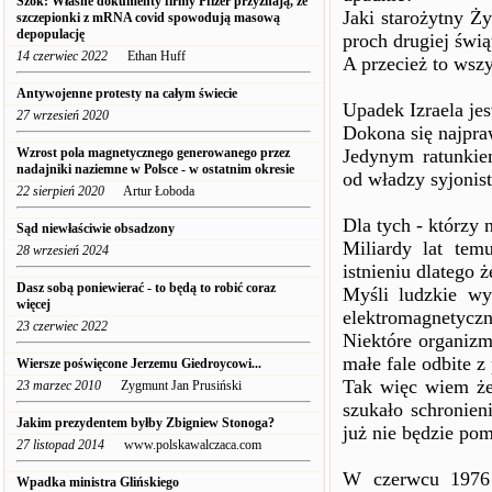
Szok: Własne dokumenty firmy Pfizer przyznają, że
Jaki starożytny Ż
szczepionki z mRNA covid spowodują masową
depopulację
proch drugiej świą
14 czerwiec 2022
Ethan Huff
A przecież to wsz
Antywojenne protesty na całym świecie
Upadek Izraela jes
27 wrzesień 2020
Dokona się najpra
Wzrost pola magnetycznego generowanego przez
Jedynym ratunkiem
nadajniki naziemne w Polsce - w ostatnim okresie
od władzy syjonis
22 sierpień 2020
Artur Łoboda
Dla tych - którzy 
Sąd niewłaściwie obsadzony
Miliardy lat tem
28 wrzesień 2024
istnieniu dlatego 
Dasz sobą poniewierać - to będą to robić coraz
Myśli ludzkie wyw
więcej
elektromagnetyczn
23 czerwiec 2022
Niektóre organizm
małe fale odbite z 
Wiersze poświęcone Jerzemu Giedroycowi...
Tak więc wiem że 
23 marzec 2010
Zygmunt Jan Prusiński
szukało schronien
Jakim prezydentem byłby Zbigniew Stonoga?
już nie będzie pom
27 listopad 2014
www.polskawalczaca.com
W czerwcu 1976 
Wpadka ministra Glińskiego