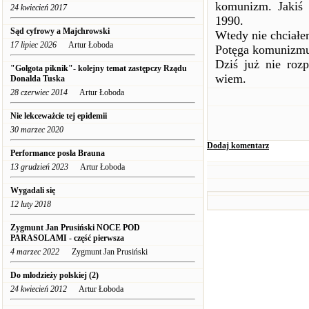
komunizm. Jakiś 
24 kwiecień 2017
1990.
Sąd cyfrowy a Majchrowski
Wtedy nie chciałe
17 lipiec 2026
Artur Łoboda
Potęga komunizmu 
Dziś już nie roz
"Golgota piknik"- kolejny temat zastępczy Rządu
wiem.
Donalda Tuska
28 czerwiec 2014
Artur Łoboda
Nie lekceważcie tej epidemii
30 marzec 2020
Dodaj komentarz
Performance posła Brauna
13 grudzień 2023
Artur Łoboda
Wygadali się
12 luty 2018
Zygmunt Jan Prusiński NOCE POD
PARASOLAMI - część pierwsza
4 marzec 2022
Zygmunt Jan Prusiński
Do młodzieży polskiej (2)
24 kwiecień 2012
Artur Łoboda