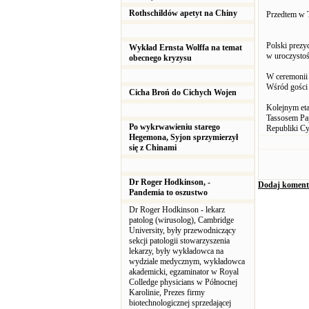
Rothschildów apetyt na Chiny
Przedtem w T
Polski prezy
Wykład Ernsta Wolffa na temat
w uroczystoś
obecnego kryzysu
W ceremonii 
Wśród gości 
Cicha Broń do Cichych Wojen
Kolejnym eta
Tassosem Pap
Po wykrwawieniu starego
Republiki Cy
Hegemona, Syjon sprzymierzył
się z Chinami
Dr Roger Hodkinson, -
Dodaj koment
Pandemia to oszustwo
Dr Roger Hodkinson - lekarz
patolog (wirusolog), Cambridge
University, były przewodniczący
sekcji patologii stowarzyszenia
lekarzy, były wykładowca na
wydziale medycznym, wykładowca
akademicki, egzaminator w Royal
Colledge physicians w Północnej
Karolinie, Prezes firmy
biotechnologicznej sprzedającej