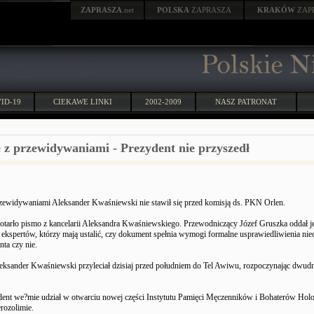
ZAPRASZA
.net
POLSKA
ZAPRASZA
KRAKÓW
ZAP
ID-19
CIEKAWE LINKI
2002-2009
NASZ PATRONAT
 z przewidywaniami - Prezydent nie przyszedł
zewidywaniami Aleksander Kwaśniewski nie stawił się przed komisją ds. PKN Orlen.
tarło pismo z kancelarii Aleksandra Kwaśniewskiego. Przewodniczący Józef Gruszka oddał j
ekspertów, którzy mają ustalić, czy dokument spełnia wymogi formalne usprawiedliwienia nie
nta czy nie.
eksander Kwaśniewski przyleciał dzisiaj przed południem do Tel Awiwu, rozpoczynając dwud
dent we?mie udział w otwarciu nowej części Instytutu Pamięci Męczenników i Bohaterów Hol
rozolimie.