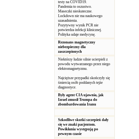
testy na COVID19.
Pandemia to oszustwo.
Maseczki nieskuteczne.
Lockdown nie ma naukowego
uzasadnienia.
Pozytywny wynik PCR nie
potwierdza infekcji klinicznej.
Polityka udaje medycynę.
Rezonans magnetyczny
niebezpieczny dla
zaszczepionych
Niektórzy ludzie silnie ucierpieli z
powodu wytwarzanego przez niego
elektromagnetyzmu.
Najcięższe przypadki skończyły się
śmiercią osób poddanych tejże
diagnostyce.
Były agent CIA ujawnia, jak
Izrael zmusił Trumpa do
zbombardowania Iranu
Szkodliwe skutki szczepień dały
się we znaki pacjentom.
Powikłania występują po
pewnym czasie