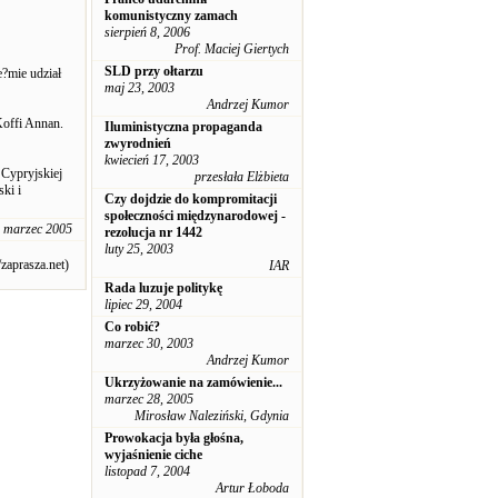
komunistyczny zamach
sierpień 8, 2006
Prof. Maciej Giertych
SLD przy ołtarzu
e?mie udział
maj 23, 2003
Andrzej Kumor
Koffi Annan.
Iluministyczna propaganda
zwyrodnień
kwiecień 17, 2003
 Cypryjskiej
przesłała Elżbieta
ki i
Czy dojdzie do kompromitacji
społeczności międzynarodowej -
 marzec 2005
rezolucja nr 1442
luty 25, 2003
zaprasza.net)
IAR
Rada luzuje politykę
lipiec 29, 2004
Co robić?
marzec 30, 2003
Andrzej Kumor
Ukrzyżowanie na zamówienie...
marzec 28, 2005
Mirosław Naleziński, Gdynia
Prowokacja była głośna,
wyjaśnienie ciche
listopad 7, 2004
Artur Łoboda