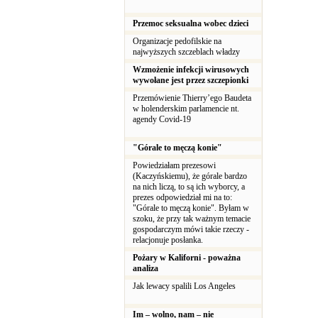
Przemoc seksualna wobec dzieci
Organizacje pedofilskie na
najwyższych szczeblach władzy
Wzmożenie infekcji wirusowych
wywołane jest przez szczepionki
Przemówienie Thierry’ego Baudeta
w holenderskim parlamencie nt.
agendy Covid-19
"Górale to męczą konie"
Powiedziałam prezesowi
(Kaczyńskiemu), że górale bardzo
na nich liczą, to są ich wyborcy, a
prezes odpowiedział mi na to:
"Górale to męczą konie". Byłam w
szoku, że przy tak ważnym temacie
gospodarczym mówi takie rzeczy -
relacjonuje posłanka.
Pożary w Kaliforni - poważna
analiza
Jak lewacy spalili Los Angeles
Im – wolno, nam – nie