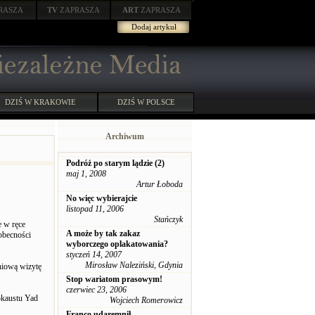
RASZA
TV
ZAPRASZA
ART
ZAPRASZA
Dodaj artykuł
DZIŚ W KRAKOWIE
DZIŚ W POLSCE
Archiwum
Podróż po starym lądzie (2)
maj 1, 2008
Artur Łoboda
No więc wybierajcie
listopad 11, 2006
Stańczyk
e w ręce
A może by tak zakaz
obecności
wyborczego oplakatowania?
styczeń 14, 2007
Mirosław Naleziński, Gdynia
niową wizytę
Stop wariatom prasowym!
czerwiec 23, 2006
okaustu Yad
Wojciech Romerowicz
Franco udaremnił