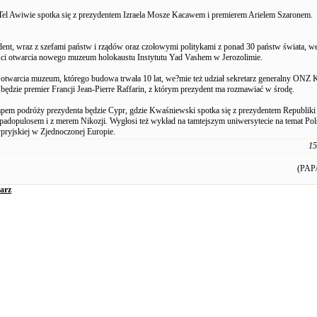
el Awiwie spotka się z prezydentem Izraela Mosze Kacawem i premierem Arielem Szaronem.
dent, wraz z szefami państw i rządów oraz czołowymi politykami z ponad 30 państw świata, w
ci otwarcia nowego muzeum holokaustu Instytutu Yad Vashem w Jerozolimie.
otwarcia muzeum, którego budowa trwała 10 lat, we?mie też udział sekretarz generalny ONZ 
będzie premier Francji Jean-Pierre Raffarin, z którym prezydent ma rozmawiać w środę.
pem podróży prezydenta będzie Cypr, gdzie Kwaśniewski spotka się z prezydentem Republiki
adopulosem i z merem Nikozji. Wygłosi też wykład na tamtejszym uniwersytecie na temat Pols
pryjskiej w Zjednoczonej Europie.
15
(PAP/
arz