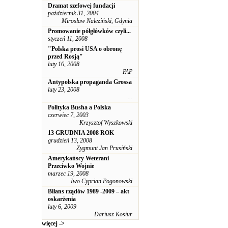
Dramat szefowej fundacji
październik 31, 2004
Mirosław Naleziński, Gdynia
Promowanie półgłówków czyli...
styczeń 11, 2008
"Polska prosi USA o obronę
przed Rosją"
luty 16, 2008
PAP
Antypolska propaganda Grossa
luty 23, 2008
...
Polityka Busha a Polska
czerwiec 7, 2003
Krzysztof Wyszkowski
13 GRUDNIA 2008 ROK
grudzień 13, 2008
Zygmunt Jan Prusiński
Amerykańscy Weterani
Przeciwko Wojnie
marzec 19, 2008
Iwo Cyprian Pogonowski
Bilans rządów 1989 -2009 – akt
oskarżenia
luty 6, 2009
Dariusz Kosiur
więcej ->