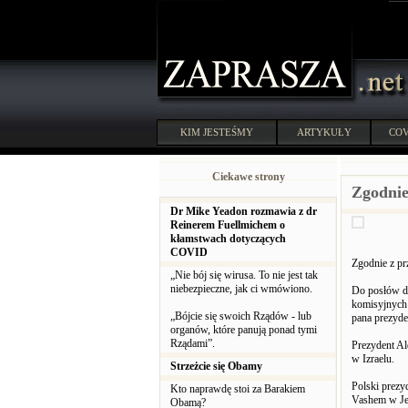
KIM JESTEŚMY
ARTYKUŁY
COV
Ciekawe strony
Zgodnie
Dr Mike Yeadon rozmawia z dr
Reinerem Fuellmichem o
kłamstwach dotyczących
COVID
Zgodnie z pr
„Nie bój się wirusa. To nie jest tak
niebezpieczne, jak ci wmówiono.
Do posłów do
komisyjnych 
„Bójcie się swoich Rządów - lub
pana prezyde
organów, które panują ponad tymi
Rządami”.
Prezydent Al
w Izraelu.
Strzeżcie się Obamy
Polski prezy
Kto naprawdę stoi za Barakiem
Vashem w Je
Obamą?