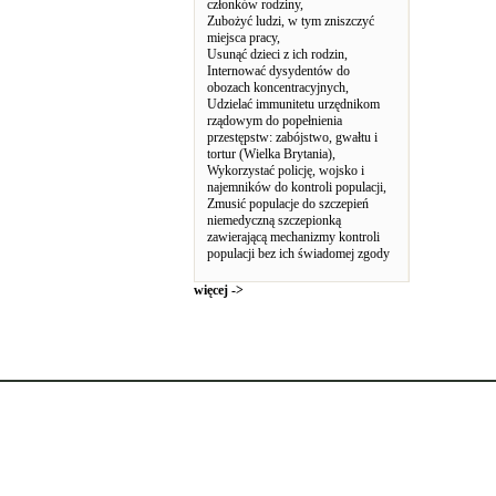
członków rodziny,
Zubożyć ludzi, w tym zniszczyć
miejsca pracy,
Usunąć dzieci z ich rodzin,
Internować dysydentów do
obozach koncentracyjnych,
Udzielać immunitetu urzędnikom
rządowym do popełnienia
przestępstw: zabójstwo, gwałtu i
tortur (Wielka Brytania),
Wykorzystać policję, wojsko i
najemników do kontroli populacji,
Zmusić populacje do szczepień
niemedyczną szczepionką
zawierającą mechanizmy kontroli
populacji bez ich świadomej zgody
więcej ->