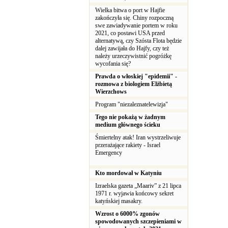
Wielka bitwa o port w Hajfie
zakończyła się. Chiny rozpoczną
swe zawiadywanie portem w roku
2021, co postawi USA przed
alternatywą, czy Szósta Flota będzie
dalej zawijała do Hajfy, czy też
należy urzeczywistnić pogróżkę
wycofania się?
Prawda o włoskiej "epidemii" -
rozmowa z biologiem Elżbietą
Wierzchows
Program "niezaleznatelewizja"
Tego nie pokażą w żadnym
medium głównego ścieku
Śmiertelny atak! Iran wystrzeliwuje
przerażające rakiety - Israel
Emergency
Kto mordował w Katyniu
Izraelska gazeta „Maariv” z 21 lipca
1971 r. wyjawia końcowy sekret
katyńskiej masakry.
Wzrost o 6000% zgonów
spowodowanych szczepieniami w