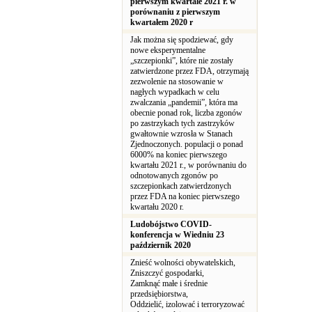
pierwszym kwartale 2021 r. w
porównaniu z pierwszym
kwartałem 2020 r
Jak można się spodziewać, gdy
nowe eksperymentalne
„szczepionki”, które nie zostały
zatwierdzone przez FDA, otrzymają
zezwolenie na stosowanie w
nagłych wypadkach w celu
zwalczania „pandemii”, która ma
obecnie ponad rok, liczba zgonów
po zastrzykach tych zastrzyków
gwałtownie wzrosła w Stanach
Zjednoczonych. populacji o ponad
6000% na koniec pierwszego
kwartału 2021 r., w porównaniu do
odnotowanych zgonów po
szczepionkach zatwierdzonych
przez FDA na koniec pierwszego
kwartału 2020 r.
Ludobójstwo COVID-
konferencja w Wiedniu 23
październik 2020
Znieść wolności obywatelskich,
Zniszczyć gospodarki,
Zamknąć małe i średnie
przedsiębiorstwa,
Oddzielić, izolować i terroryzować