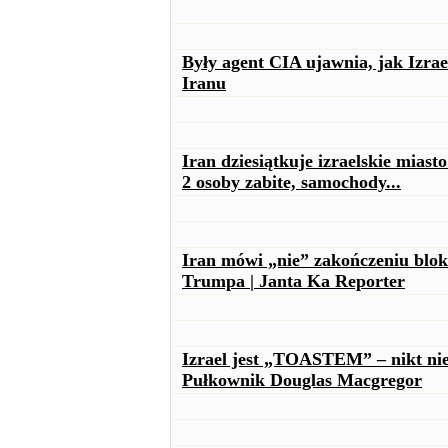
Były agent CIA ujawnia, jak Izr
Iranu
Iran dziesiątkuje izraelskie mias
2 osoby zabite, samochody...
Iran mówi „nie” zakończeniu blo
Trumpa | Janta Ka Reporter
Izrael jest „TOASTEM” – nikt nie
Pułkownik Douglas Macgregor