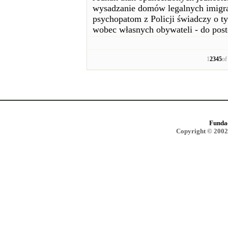
wysadzanie domów legalnych imigran
psychopatom z Policji świadczy o t
wobec własnych obywateli - do pos
1
2
3
4
5
o
Funda
Copyright © 2002