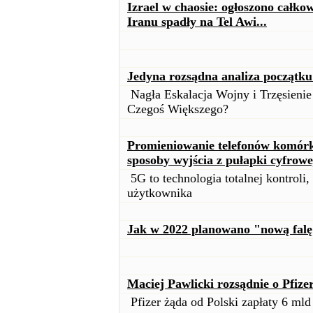
Izrael w chaosie: ogłoszono całko
Iranu spadły na Tel Awi...
Jedyna rozsądna analiza początk
Nagła Eskalacja Wojny i Trzęsieni
Czegoś Większego?
Promieniowanie telefonów komórko
sposoby wyjścia z pułapki cyfrowe
5G to technologia totalnej kontroli,
użytkownika
Jak w 2022 planowano "nową falę
Maciej Pawlicki rozsądnie o Pfize
Pfizer żąda od Polski zapłaty 6 mld 