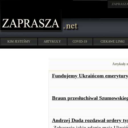
ZAPRASZ
KIM JESTEŚMY
ARTYKUŁY
COVID-19
CIEKAWE LINKI
Artykuły 
Fundujemy Ukraińcom emerytury. 
Braun przesłuchiwał Szumowskieg
Andrzej Duda rozdawał ordery tym
Zobaczcie jakie zdanie mają Ukrai