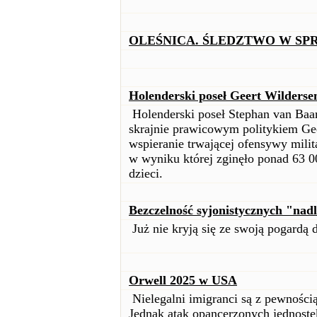
OLEŚNICA. ŚLEDZTWO W SP
Holenderski poseł Geert Wilderse
Holenderski poseł Stephan van Baar
skrajnie prawicowym politykiem Ge
wspieranie trwającej ofensywy milita
w wyniku której zginęło ponad 63 0
dzieci.
Bezczelność syjonistycznych "nad
Już nie kryją się ze swoją pogardą d
Orwell 2025 w USA
Nielegalni imigranci są z pewnośc
Jednak atak opancerzonych jednostek