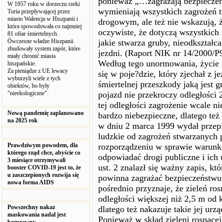
ponieważ „…zagrażają bezpieczeń
W 1957 roku w dorzeczu rzeki
wymieniają wszystkich zagrożeń 
Turia przepływającej przez
miasto Walencja w Hiszpanii i
drogowym, ale też nie wskazują, ż
która spowodowała co najmniej
oczywiste, że dotyczą wszystkich
81 ofiar śmiertelnych.
Ówczesne władze Hiszpanii
jakie stwarza gruby, nieodkształc
zbudowały system zapór, które
jezdni. (Raport NIK nr 14/2000/
miały chronić miasta
Według tego unormowania, życie 
hiszpańskie.
Za pieniądze z UE lewacy
się w poje?dzie, który zjechał z 
wyburzyli wiele z tych
śmiertelnej przeszkody jaką jest 
obiektów, bo były
"nieekologiczne".
pojazd nie przekroczy odległości 
tej odległości zagrożenie wcale ni
Nową pandemię zaplanowano
bardzo niebezpieczne, dlatego też
na 2025 rok
w dniu 2 marca 1999 wydał przepis
ludzkie od zagrożeń stwarzanych 
Prawdziwym powodem, dla
rozporządzeniu w sprawie warun
którego rząd chce, abyście co
odpowiadać drogi publiczne i ich 
3 miesiące otrzymywali
ust. 2 znalazł się ważny zapis, k
booster COVID-19 jest to, że
u zaszczepionych rozwija się
powinna zagrażać bezpieczeństwu
nowa forma AIDS
pośrednio przyznaje, że zieleń r
odległości większej niż 2,5 m od
Powszechny nakaz
dlatego też nakazuje takie jej urz
maskowania nadal jest
Ponieważ w skład zieleni rosnąc