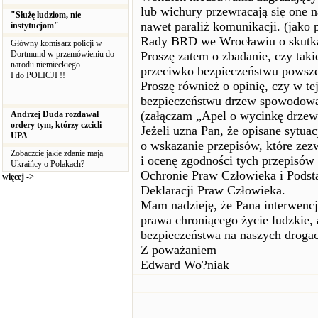
lub wichury przewracają się one n
"Służę ludziom, nie
nawet paraliż komunikacji. (jako
instytucjom"
Rady BRD we Wrocławiu o skutkac
Główny komisarz policji w
Dortmund w przemówieniu do
Proszę zatem o zbadanie, czy taki
narodu niemieckiego…
przeciwko bezpieczeństwu powsz
I do POLICJI !!
Proszę również o opinię, czy w tej
bezpieczeństwu drzew spowodował
(załączam „Apel o wycinkę drzew 
Andrzej Duda rozdawał
ordery tym, którzy czcicli
Jeżeli uzna Pan, że opisane sytua
UPA
o wskazanie przepisów, które zez
Zobaczcie jakie zdanie mają
i ocenę zgodności tych przepisów 
Ukraińcy o Polakach?
Ochronie Praw Człowieka i Podst
więcej ->
Deklaracji Praw Człowieka.
Mam nadzieję, że Pana interwencja
prawa chroniącego życie ludzkie
bezpieczeństwa na naszych droga
Z poważaniem
Edward Wo?niak