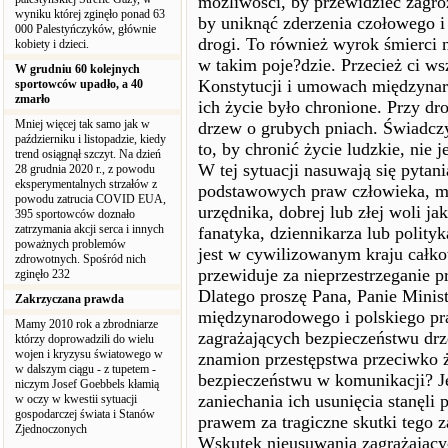
możliwości, by przewidzieć zagro
wyniku której zginęło ponad 63
by uniknąć zderzenia czołowego i
000 Palestyńczyków, głównie
drogi. To również wyrok śmierci n
kobiety i dzieci.
w takim poje?dzie. Przecież ci w
W grudniu 60 kolejnych
Konstytucji i umowach międzynar
sportowców upadło, a 40
zmarło
ich życie było chronione. Przy dr
Mniej więcej tak samo jak w
drzew o grubych pniach. Świadczy
październiku i listopadzie, kiedy
to, by chronić życie ludzkie, nie j
trend osiągnął szczyt. Na dzień
W tej sytuacji nasuwają się pytan
28 grudnia 2020 r., z powodu
eksperymentalnych strzałów z
podstawowych praw człowieka, mo
powodu zatrucia COVID EUA,
urzędnika, dobrej lub złej woli jak
395 sportowców doznało
zatrzymania akcji serca i innych
fanatyka, dziennikarza lub polity
poważnych problemów
jest w cywilizowanym kraju całko
zdrowotnych. Spośród nich
przewiduje za nieprzestrzeganie p
zginęło 232
Dlatego proszę Pana, Panie Minist
Zakrzyczana prawda
międzynarodowego i polskiego pra
Mamy 2010 rok a zbrodniarze
zagrażających bezpieczeństwu drz
którzy doprowadzili do wielu
wojen i kryzysu światowego w
znamion przestępstwa przeciwko ż
w dalszym ciągu - z tupetem -
bezpieczeństwu w komunikacji? Je
niczym Josef Goebbels kłamią
zaniechania ich usunięcia stanęli
w oczy w kwestii sytuacji
gospodarczej świata i Stanów
prawem za tragiczne skutki tego z
Zjednoczonych
Wskutek nieusuwania zagrażający