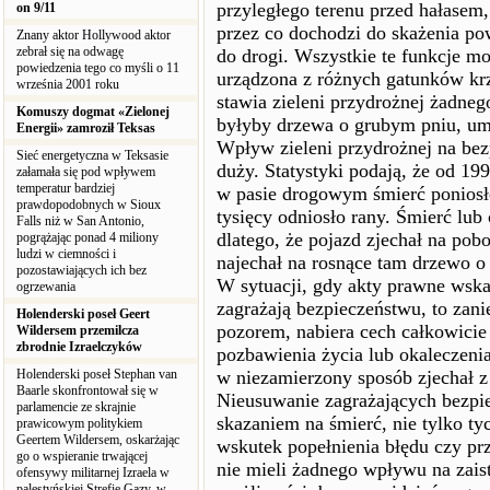
przyległego terenu przed hałasem,
on 9/11
przez co dochodzi do skażenia pow
Znany aktor Hollywood aktor
zebrał się na odwagę
do drogi. Wszystkie te funkcje mo
powiedzenia tego co myśli o 11
urządzona z różnych gatunków kr
września 2001 roku
stawia zieleni przydrożnej żadne
Komuszy dogmat «Zielonej
byłyby drzewa o grubym pniu, umi
Energii» zamroził Teksas
Wpływ zieleni przydrożnej na be
Sieć energetyczna w Teksasie
duży. Statystyki podają, że od 19
załamała się pod wpływem
temperatur bardziej
w pasie drogowym śmierć poniosł
prawdopodobnych w Sioux
tysięcy odniosło rany. Śmierć lub 
Falls niż w San Antonio,
dlatego, że pojazd zjechał na pobo
pogrążając ponad 4 miliony
ludzi w ciemności i
najechał na rosnące tam drzewo o
pozostawiających ich bez
W sytuacji, gdy akty prawne wsk
ogrzewania
zagrażają bezpieczeństwu, to zani
Holenderski poseł Geert
pozorem, nabiera cech całkowicie
Wildersem przemilcza
zbrodnie Izraelczyków
pozbawienia życia lub okaleczenia
Holenderski poseł Stephan van
w niezamierzony sposób zjechał z
Baarle skonfrontował się w
Nieusuwanie zagrażających bezpi
parlamencie ze skrajnie
skazaniem na śmierć, nie tylko ty
prawicowym politykiem
Geertem Wildersem, oskarżając
wskutek popełnienia błędu czy prz
go o wspieranie trwającej
nie mieli żadnego wpływu na zais
ofensywy militarnej Izraela w
palestyńskiej Strefie Gazy, w