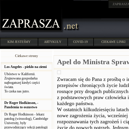
ZAPRASZ
KIM JESTEŚMY
ARTYKUŁY
COVID-19
CIEKAWE LINKI
Ciekawe strony
Apel do Ministra Spra
Los Angeles - piekło na ziemi
Ubóstwo w Kalifornii.
Zrujnowana gospodarka
Zwracam się do Pana z prośbą o i
najbogatszej kiedyś części
przepisów chroniących życie ludz
świata.
rosnące przy drogach publicznych
To czeka nas jutro.
z podstawowych praw człowieka i
każdego państwa.
Dr Roger Hodkinson, -
Pandemia to oszustwo
W ostatnich kilkudziesięciu latac
Dr Roger Hodkinson - lekarz
nowe zagrożenia życia, wcześnie
patolog (wirusolog), Cambridge
rozpoznawania tych zagrożeń i c
University, były
życie do nowych potrzeb. Jednym 
przewodniczący sekcji patologii