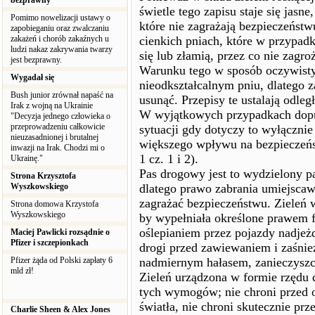
bezprawny
świetle tego zapisu staje się jasn
Pomimo nowelizacji ustawy o
które nie zagrażają bezpieczeństw
zapobieganiu oraz zwalczaniu
zakażeń i chorób zakaźnych u
cienkich pniach, które w przypadk
ludzi nakaz zakrywania twarzy
się lub złamią, przez co nie zagr
jest bezprawny.
Warunku tego w sposób oczywisty
Wygadał się
nieodkształcalnym pniu, dlatego 
Bush junior zrównał napaść na
usunąć. Przepisy te ustalają odle
Irak z wojną na Ukrainie
W wyjątkowych przypadkach dopus
"Decyzja jednego człowieka o
przeprowadzeniu całkowicie
sytuacji gdy dotyczy to wyłącznie
nieuzasadnionej i brutalnej
większego wpływu na bezpieczeńs
inwazji na Irak. Chodzi mi o
1 cz. 1 i 2).
Ukrainę."
Pas drogowy jest to wydzielony p
Strona Krzysztofa
Wyszkowskiego
dlatego prawo zabrania umiejsca
zagrażać bezpieczeństwu. Zieleń 
Strona domowa Krzystofa
Wyszkowskiego
by wypełniała określone prawem 
oślepianiem przez pojazdy nadjeż
Maciej Pawlicki rozsądnie o
Pfizer i szczepionkach
drogi przed zawiewaniem i zaśnie
Pfizer żąda od Polski zapłaty 6
nadmiernym hałasem, zanieczyszc
mld zł!
Zieleń urządzona w formie rzędu 
tych wymogów; nie chroni przed 
światła, nie chroni skutecznie pr
Charlie Sheen & Alex Jones