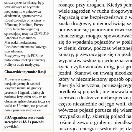
stowarzyszenia lekarzy, były
rosnące przy drogach. Kiedyś pełn
wykładowca na wydziale
wiele zagrożeń w ruchu drogowy
medycznym, wykładowca
akademicki, egzaminator w
Zagrażają one bezpieczeństwu z w
Royal Colledge physicians w
znaki drogowe, uniemożliwiają szy
Północnej Karolinie, Prezes
poruszanie się poboczami rowerzy
firmy biotechnologicznej
sprzedającej testy na COVID19.
słonecznego mogące spowodować z
Pandemia to oszustwo.
się do wpadania pojazdów w pośliz
Maseczki nieskuteczne.
Lockdown nie ma naukowego
w cieniu drzew, podczas wietrznej
uzasadnienia.
konary, przewracające się na jezdn
Pozytywny wynik PCR nie
wypadków wskazują jednoznacznie
potwierdza infekcji klinicznej.
Polityka udaje medycynę.
życia użytkowników dróg, jest gr
Chazarskie tajemnice Rosji
jezdni. Stanowi on trwałą nieodks
który w niezamierzony sposób opuś
Mowa tu o szeregu
mesjanistycznych założeń
Energia kinetyczna, poruszająceg
leżących niemal na granicy
prędkością pojazdu, nie pozwala 
proroctw i legend, u których
kierowca dostrzeże niebezpieczną
podstaw leży jeden cel – że na
obszarze, gdzie obecnie toczą się
często niezależnie od jego woli, 
walki na Ukrainie, ma powstać
wówczas pojazd porusza się włas
nowe państwo żydowskie.
przypadku siły, skierują pojazd na
FDA ogranicza stosowanie
rośnie drzewo o grubym, nieodks
szczepionki J&J z powodu
powikłań
niszcząca energia i wskutek jej dz