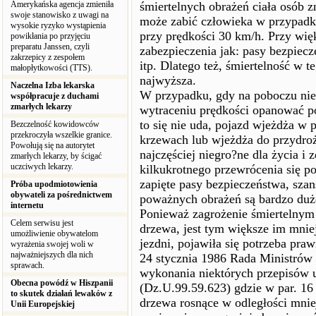
Amerykańska agencja zmieniła
śmiertelnych obrażeń ciała osób z
swoje stanowisko z uwagi na
może zabić człowieka w przypadk
wysokie ryzyko wystąpienia
przy prędkości 30 km/h. Przy wię
powikłania po przyjęciu
preparatu Janssen, czyli
zabezpieczenia jak: pasy bezpiecz
zakrzepicy z zespołem
itp. Dlatego też, śmiertelność w t
małopłytkowości (TTS).
najwyższa.
Naczelna Izba lekarska
W przypadku, gdy na poboczu nie
współpracuje z duchami
zmarłych lekarzy
wytraceniu prędkości opanować po
to się nie uda, pojazd wjeżdża w 
Bezczelność kowidowców
przekroczyła wszelkie granice.
krzewach lub wjeżdża do przydroż
Powołują się na autorytet
najczęściej niegro?ne dla życia i
zmarłych lekarzy, by ścigać
uczciwych lekarzy.
kilkukrotnego przewrócenia się p
zapięte pasy bezpieczeństwa, sza
Próba upodmiotowienia
obywateli za pośrednictwem
poważnych obrażeń są bardzo duż
internetu
Ponieważ zagrożenie śmiertelnym 
Celem serwisu jest
drzewa, jest tym większe im mniej
umożliwienie obywatelom
jezdni, pojawiła się potrzeba pr
wyrażenia swojej woli w
najważniejszych dla nich
24 stycznia 1986 Rada Ministrów
sprawach.
wykonania niektórych przepisów 
Obecna powódź w Hiszpanii
(Dz.U.99.59.623) gdzie w par. 16
to skutek działań lewaków z
drzewa rosnące w odległości mniej
Unii Europejskiej