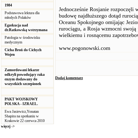
1984
Jednocześnie Rosjanie rozpoczęli w
Podstawowa lektura dla
budowę najdłuższego dotąd rurocią
młodych Polaków
Oceanu Spokojnego omijając Jezior
Egzekucja nad
rurociągu, a Rosja wzmocni swoją 
dr.Ratkowską wstrzymana
wielkiemu i rosnącemu zapotrzebo
Patologia w środowisku
medycznym
www.pogonowski.com
Cicha Broń do Cichych
Wojen
Zamordowani lekarze
odkryli powodujący raka
Dodaj komentarz
enzym dodawany do
wszystkich szczepionek
PAKT WOJSKOWY
POLSKA - IZRAEL.
Ewa Jasiewicz,Yonatan
Shapira na spotkaniu w
Krakowie 22 czerwca 2010
więcej ->