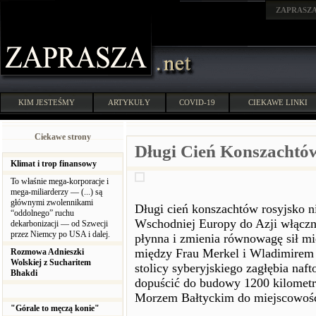
ZAPRASZ
KIM JESTEŚMY
ARTYKUŁY
COVID-19
CIEKAWE LINKI
Ciekawe strony
Długi Cień Konszachtó
Klimat i trop finansowy
To właśnie mega-korporacje i
mega-miliarderzy — (...) są
głównymi zwolennikami
Długi cień konszachtów rosyjsko ni
“oddolnego” ruchu
Wschodniej Europy do Azji włączni
dekarbonizacji — od Szwecji
przez Niemcy po USA i dalej.
płynna i zmienia równowagę sił m
między Frau Merkel i Wladimirem 
Rozmowa Adnieszki
Wolskiej z Sucharitem
stolicy syberyjskiego zagłębia na
Bhakdi
dopuścić do budowy 1200 kilometr
Morzem Bałtyckim do miejscowośc
"Górale to męczą konie"