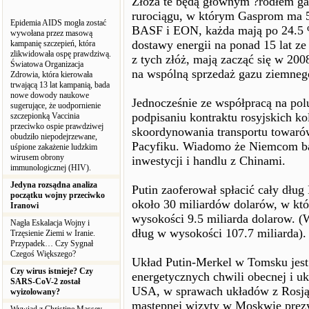
Złoża te będą głównym ?ródłem gaz
rurociągu, w którym Gasprom ma 5
Epidemia AIDS mogła zostać
BASF i EON, każda mają po 24.5 
wywołana przez masową
dostawy energii na ponad 15 lat z
kampanię szczepień, która
zlikwidowała ospę prawdziwą.
z tych złóż, mają zacząć się w 20
Światowa Organizacja
na wspólną sprzedaż gazu ziemneg
Zdrowia, która kierowała
trwającą 13 lat kampanią, bada
nowe dowody naukowe
Jednocześnie ze współpracą na pol
sugerujące, że uodpornienie
podpisaniu kontraktu rosyjskich ko
szczepionką Vaccinia
przeciwko ospie prawdziwej
skoordynowania transportu towaró
obudziło niepodejrzewane,
Pacyfiku. Wiadomo że Niemcom ba
uśpione zakażenie ludzkim
wirusem obrony
inwestycji i handlu z Chinami.
immunologicznej (HIV).
Jedyna rozsądna analiza
Putin zaoferował spłacić cały dłu
początku wojny przeciwko
około 30 miliardów dolarów, w kt
Iranowi
wysokości 9.5 miliarda dolarow. (
Nagła Eskalacja Wojny i
dług w wysokości 107.7 miliarda).
Trzęsienie Ziemi w Iranie.
Przypadek… Czy Sygnał
Czegoś Większego?
Układ Putin-Merkel w Tomsku jes
Czy wirus istnieje? Czy
energetycznych chwili obecnej i u
SARS-CoV-2 został
USA, w sprawach układów z Rosją 
wyizolowany?
mastępnej wizyty w Moskwie prezyd