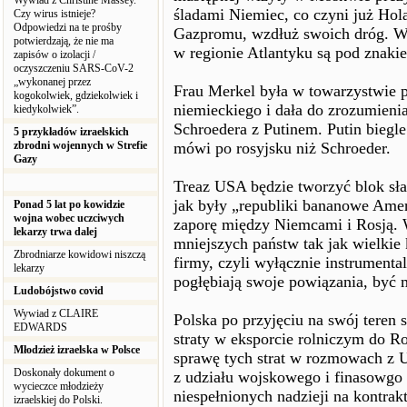
Wywiad z Christine Massey.
śladami Niemiec, co czyni już Hola
Czy wirus istnieje?
Odpowiedzi na te prośby
Gazpromu, wzdłuż swoich dróg. W t
potwierdzają, że nie ma
w regionie Atlantyku są pod znaki
zapisów o izolacji /
oczyszczeniu SARS-CoV-2
„wykonanej przez
Frau Merkel była w towarzystwie p
kogokolwiek, gdziekolwiek i
niemieckiego i dała do zrozumienia
kiedykolwiek”.
Schroedera z Putinem. Putin biegl
5 przykładów izraelskich
zbrodni wojennych w Strefie
mówi po rosyjsku niż Schroeder.
Gazy
Treaz USA będzie tworzyć blok sł
jak były „republiki bananowe Amerk
Ponad 5 lat po kowidzie
wojna wobec uczciwych
zaporę między Niemcami i Rosją. 
lekarzy trwa dalej
mniejszych państw tak jak wielkie 
Zbrodniarze kowidowi niszczą
firmy, czyli wyłącznie instrumenta
lekarzy
pogłębiają swoje powiązania, być 
Ludobójstwo covid
Wywiad z CLAIRE
Polska po przyjęciu na swój teren 
EDWARDS
straty w eksporcie rolniczym do Ro
Młodzież izraelska w Polsce
sprawę tych strat w rozmowach z U
Doskonały dokument o
z udziału wojskowego i finasowgo P
wycieczce młodzieży
niespełnionych nadzieji na kontrak
izraelskiej do Polski.