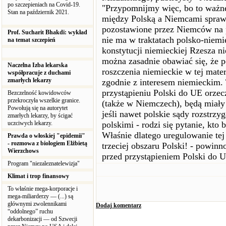
po szczepieniach na Covid-19.
"Przypomnijmy więc, bo to ważne
Stan na październik 2021.
między Polską a Niemcami spraw
pozostawione przez Niemców na p
Prof. Sucharit Bhakdi: wykład
nie ma w traktatach polsko-niem
na temat szczepień
konstytucji niemieckiej Rzesza ni
można zasadnie obawiać się, że p
Naczelna Izba lekarska
roszczenia niemieckie w tej mater
współpracuje z duchami
zmarłych lekarzy
zgodnie z interesem niemieckim.
przystąpieniu Polski do UE orz
Bezczelność kowidowców
przekroczyła wszelkie granice.
(także w Niemczech), będą miał
Powołują się na autorytet
jeśli nawet polskie sądy rozstrzy
zmarłych lekarzy, by ścigać
uczciwych lekarzy.
polskimi - rodzi się pytanie, kto
Właśnie dlatego uregulowanie tej
Prawda o włoskiej "epidemii"
- rozmowa z biologiem Elżbietą
trzeciej obszaru Polski! - powin
Wierzchows
przed przystąpieniem Polski do U
Program "niezaleznatelewizja"
Klimat i trop finansowy
To właśnie mega-korporacje i
mega-miliarderzy — (...) są
głównymi zwolennikami
Dodaj komentarz
“oddolnego” ruchu
dekarbonizacji — od Szwecji