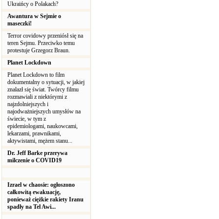
Ukraińcy o Polakach?
Awantura w Sejmie o
maseczki!
Terror covidowy przeniósł się na
teren Sejmu. Przeciwko temu
protestuje Grzegorz Braun.
Planet Lockdown
Planet Lockdown to film
dokumentalny o sytuacji, w jakiej
znalazł się świat. Twórcy filmu
rozmawiali z niektórymi z
najzdolniejszych i
najodważniejszych umysłów na
świecie, w tym z
epidemiologami, naukowcami,
lekarzami, prawnikami,
aktywistami, mężem stanu...
Dr. Jeff Barke przerywa
milczenie o COVID19
Izrael w chaosie: ogłoszono
całkowitą ewakuację,
ponieważ ciężkie rakiety Iranu
spadły na Tel Awi...