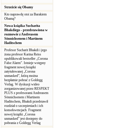
Strzeżcie się Obamy
Kto naprawdę stoi za Barakiem
Obamą?
Nowa książka Sucharita
Bhakdiego - przedstawiona w
rozmowie z Andreasem
Sönnichsenem i Martinem
Haditschem
Profesor Sucharit Bhakdi i jego
żona profesor Karina Reiss
opublikowali bestseller „Corona
False Alarm”. Istnieje wstępny
fragment nowej książki
zatytułowanej „Corona
unmasked”, którą można
bezpłatnie pobrać z Goldegg
Verlag. W dyskusji wideo
zorganizowanej przez RESPEKT
PLUS z profesorami Andreasem
Sönnichsenem i Martinem
Haditschem, Bhakdi przedstawił
rozdział o szczepieniach i ich
konsekwencjach. Fragment
nowej książki „Corona
unmasked” jest dostępny do
pobrania z Goldegg Verlag