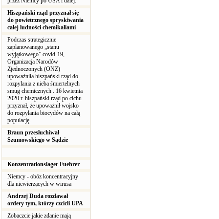
przez Niemcy po USA i dalej.
Hiszpański rząd przyznał się
do powietrznego spryskiwania
całej ludności chemikaliami
Podczas strategicznie
zaplanowanego „stanu
wyjątkowego” covid-19,
Organizacja Narodów
Zjednoczonych (ONZ)
upoważniła hiszpański rząd do
rozpylania z nieba śmiertelnych
smug chemicznych . 16 kwietnia
2020 r. hiszpański rząd po cichu
przyznał, że upoważnił wojsko
do rozpylania biocydów na całą
populację.
Braun przesłuchiwał
Szumowskiego w Sądzie
Konzentrationslager Fuehrer
Niemcy - obóz koncentracyjny
dla niewierzących w wirusa
Andrzej Duda rozdawał
ordery tym, którzy czcicli UPA
Zobaczcie jakie zdanie mają