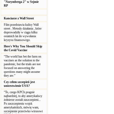
"Norymberga 2" w Sejmie
RP
Kanciarze z Wall Street
Film przedstawia kulisy Wall
street . Metody działania , które
doprowadziły w ciągu kilku
ostatnich lat do wywołania
kryzysu finansowego.
Here's Why You Should Skip
the Covid Vaccine
“The world has bet the farm on
vaccines as the solution to the
pandemic, but the trials are not
focused on answering the
questions many might assume
they are.”
Czy celem szczepień jest
unicestwienie USA?
“To, czego KPCh pragnie
najbardziej, to aby amerykańscy
żołnierze zostali zaszczepieni...
Po zaszczepieniu wojsk
amerykańskich, mówię wam,
szczepienie przeciwko wirusowi