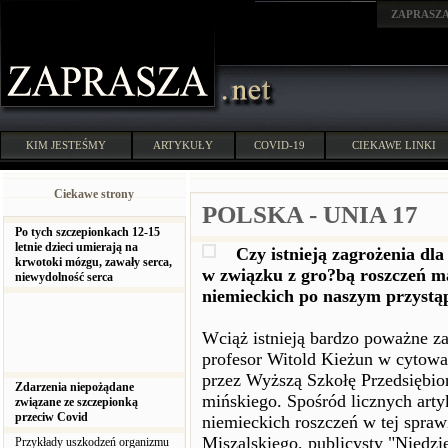
ZAPRASZ
KIM JESTEŚMY
ARTYKUŁY
COVID-19
CIEKAWE LINKI
Ciekawe strony
POLSKA - UNIA 17
Po tych szczepionkach 12-15
letnie dzieci umierają na
Czy istnieją zagrożenia dla
krwotoki mózgu, zawały serca,
w związku z gro?bą roszczeń mat
niewydolność serca
niemieckich po naszym przystą
Wciąż istnieją bardzo poważne zag
profesor Witold Kieżun w cytowan
przez Wyższą Szkołę Przedsiębio
Zdarzenia niepożądane
mińskiego. Spośród licznych art
związane ze szczepionką
przeciw Covid
niemieckich roszczeń w tej spraw
Miszalskiego, publicysty "Niedzie
Przykłady uszkodzeń organizmu