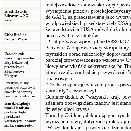
mniejszościowe stanowisko zajęte prz
Wystapienia przeciw protekcjonistyczn
Izrael. Historia
Palestyny w XX
do GATT, są przedstawiane jako wybryk
wieku.
w odpowiedziach przedstawiciela USA p
że przedstawiciel USA mówił dużo bo m
pozostałych uczestników...
Cicha Broń do
Cichych Wojen
(P) http://www.wprost.pl/ar/153390/G7-
Państwa G7 zapowiedziały skrupulatny
rzymskich obrad należałoby doprowadzi
Uzasadnienie
haniebnego wyroku
bardziej zrównoważonego wzrostu w Ch
Izby Lekarskiej
Nowy amerykański sekretarz skarbu Timo
przeciwko dr
Zbigniewowi
której rezultatem będzie przywrócenie
Martyce
finansowych".
Przestępcy z Izby
"Trzeba rozpocząć zarazem proces przyw
Lekarskiej pozostawili
standardy" - oświadczył.
dowody na przyszły
Geithner dodał, że "wszystkie kraje po
proces przeciwko nim
zdaniem obowiązkiem rządów jest stan
Iran dziesiątkuje
izraelskie miasto
dziesięcioleci kryzys.
portowe Hajfę
Timothy Geithner, debiutujący na spotk
pociskami
wyrażane obawy, dotyczące praktyk pr
kasetowymi; 2 osoby
zabite, samochody...
"Wszystkie kraje - powiedział dzienni