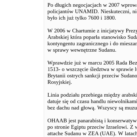
Po długich negocjacjach w 2007 wprow
policjantów UNAMID. Nieskuteczni, ni
było ich już tylko 7600 i 1800.
W 2006 w Chartumie z inicjatywy Prez
Arabskiej która poparła stanowisko Sud
kontyngentu zagranicznego i do miesza
w sprawy wewnętrzne Sudanu.
Wprawdzie już w marcu 2005 Rada Bezp
1513- o wszczęcie śledztwa w sprawie 
Brytanii ostrych sankcji przeciw Sudano
Rosyjskiej.
Linia podziału przebiega między arabsk
datuje się od czasu handlu niewolnikami
bez dachu nad głową. Wszyscy są muzu
OHAAB jest panarabistą i konserwaty
po stronie Egiptu przeciw Izraelowi. Z 
attache Sudanu w ZEA (UAE). W latach