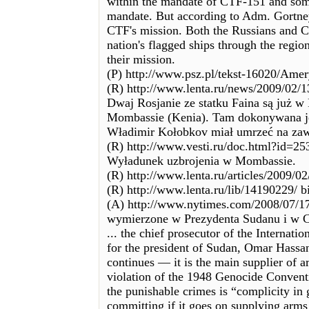
within the mandate of CTF-151 and some
mandate. But according to Adm. Gortney
CTF's mission. Both the Russians and Chi
nation's flagged ships through the regio
their mission.
(P) http://www.psz.pl/tekst-16020/Amery
(R) http://www.lenta.ru/news/2009/02/
Dwaj Rosjanie ze statku Faina są już w
Mombassie (Kenia). Tam dokonywana jes
Władimir Kołobkov miał umrzeć na zawa
(R) http://www.vesti.ru/doc.html?id=2
Wyładunek uzbrojenia w Mombassie.
(R) http://www.lenta.ru/articles/2009/02/
(R) http://www.lenta.ru/lib/14190229/ 
(A) http://www.nytimes.com/2008/07/17
wymierzone w Prezydenta Sudanu i w 
... the chief prosecutor of the Internati
for the president of Sudan, Omar Hassan
continues — it is the main supplier of a
violation of the 1948 Genocide Conventio
the punishable crimes is “complicity in 
committing if it goes on supplying arms