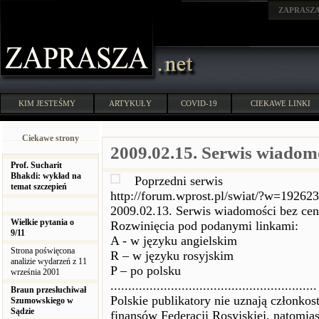
ZAPRASZ
KIM JESTEŚMY
ARTYKUŁY
COVID-19
CIEKAWE LINKI
Ciekawe strony
2009.02.15. Serwis wiadomo
Prof. Sucharit
Bhakdi: wykład na
Poprzedni serwis
temat szczepień
http://forum.wprost.pl/swiat/?w=192623
2009.02.13. Serwis wiadomości bez ce
Wielkie pytania o
Rozwinięcia pod podanymi linkami:
9/11
A - w języku angielskim
Strona poświęcona
R – w języku rosyjskim
analizie wydarzeń z 11
P – po polsku
września 2001
..........................................................
Braun przesłuchiwał
Polskie publikatory nie uznają członko
Szumowskiego w
Sądzie
finansów Federacji Rosyjskiej, natomia