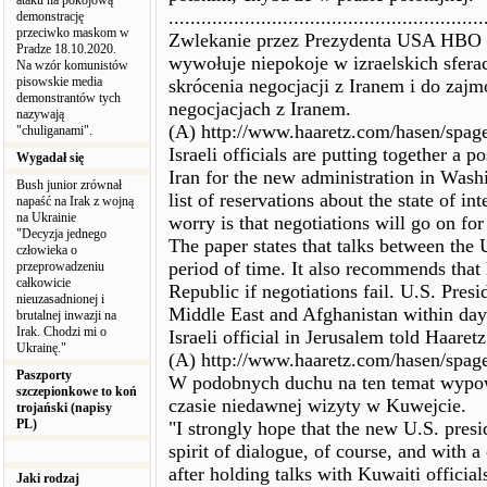
ataku na pokojową
..........................................................
demonstrację
przeciwko maskom w
Zwlekanie przez Prezydenta USA HBO 
Pradze 18.10.2020.
wywołuje niepokoje w izraelskich sfer
Na wzór komunistów
pisowskie media
skrócenia negocjacji z Iranem i do za
demonstrantów tych
negocjacjach z Iranem.
nazywają
(A) http://www.haaretz.com/hasen/spag
"chuliganami".
Israeli officials are putting together a 
Wygadał się
Iran for the new administration in Washin
Bush junior zrównał
list of reservations about the state of in
napaść na Irak z wojną
na Ukrainie
worry is that negotiations will go on for
"Decyzja jednego
The paper states that talks between the 
człowieka o
period of time. It also recommends that
przeprowadzeniu
całkowicie
Republic if negotiations fail. U.S. Pre
nieuzasadnionej i
Middle East and Afghanistan within days
brutalnej inwazji na
Irak. Chodzi mi o
Israeli official in Jerusalem told Haaretz
Ukrainę."
(A) http://www.haaretz.com/hasen/spag
Paszporty
W podobnych duchu na ten temat wypowi
szczepionkowe to koń
czasie niedawnej wizyty w Kuwejcie.
trojański (napisy
PL)
"I strongly hope that the new U.S. pres
spirit of dialogue, of course, and with 
after holding talks with Kuwaiti official
Jaki rodzaj