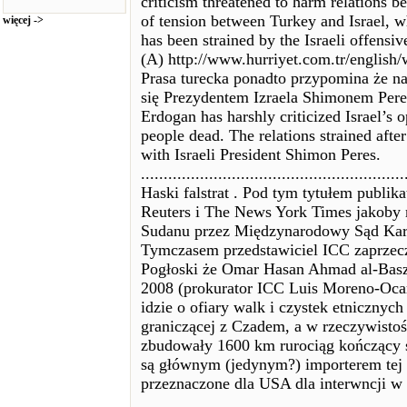
criticism threatened to harm relations b
of tension between Turkey and Israel, w
więcej ->
has been strained by the Israeli offensi
(A) http://www.hurriyet.com.tr/englis
Prasa turecka ponadto przypomina że na
się Prezydentem Izraela Shimonem Pere
Erdogan has harshly criticized Israel’s 
people dead. The relations strained aft
with Israeli President Shimon Peres.
..........................................................
Haski falstrat . Pod tym tytułem publi
Reuters i The News York Times jakoby 
Sudanu przez Międzynarodowy Sąd Karn
Tymczasem przedstawiciel ICC zaprzec
Pogłoski że Omar Hasan Ahmad al-Baszi
2008 (prokurator ICC Luis Moreno-Oca
idzie o ofiary walk i czystek etniczny
graniczącej z Czadem, a w rzeczywisto
zbudowały 1600 km rurociąg kończący
są głównym (jedynym?) importerem tej r
przeznaczone dla USA dla interwncji 