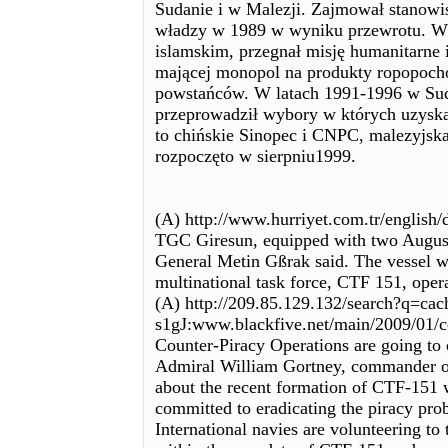
Sudanie i w Malezji. Zajmował stanow
władzy w 1989 w wyniku przewrotu. Wp
islamskim, przegnał misję humanitarne 
mającej monopol na produkty ropopocho
powstańców. W latach 1991-1996 w Su
przeprowadził wybory w których uzysk
to chińskie Sinopec i CNPC, malezyjska
rozpoczęto w sierpniu1999.
(A) http://www.hurriyet.com.tr/englis
TGC Giresun, equipped with two Augusta
General Metin Gßrak said. The vessel wi
multinational task force, CTF 151, oper
(A) http://209.85.129.132/search?q=ca
s1gJ:www.blackfive.net/main/2009/01
Counter-Piracy Operations are going to 
Admiral William Gortney, commander o
about the recent formation of CTF-151 w
committed to eradicating the piracy pro
International navies are volunteering to