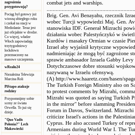
combat jets and warships.
zagrożenia
przygotowują?
..........................................................
Pociąg był gotowy już
Brig. Gen. Avi Benayahu, rzecznik Izrae
wiosną ubiegłego roku
wobec Turcji wypowiedzi Maj. Gen. Avi 
i czekał na stacji w
stanowiska IDF. Generał Mizrachi powie
Mediolanie. Teraz jest
już oficjalnie w drodze.
działania wobec Palestyńczykó w świetl
Co więcej, władze
Kurdów i masakry Ormian w czasie Pie
Włoch zapowiadają
trzytygodniowy
Izrael aby wyjaśnił krytyczne wypowied
lockdown
nadmieniając że mogą być zagrożone sto
przeznaczony na
sprawie ambasador Izraela Gabby Levy
masowe szczepienia.
Dotychczasowe dobre stosunki wojskow
wRealu24
nazywaną w Izraelu ofensywą.
Niezależna Telewizja
(A) http://www.haaretz.com/hasen/spag
Marcina Roli
The Turkish Foreign Ministry also on 
PiStapo atakuje
to protest comments by Mizrahi, command
rodziny
Mizrahi was quoted as saying Turkish 
Przypomnijmy sobie
sceny ze świata
in the mirror" before slamming Preside
Orwella. To już się
Forum in Davos, Switzerland. Mizrachi a
dzieje.
criticize Israel's actions in the Palestini
"Quo Vadis
Cyprus. He also accused Turkey of repr
Polonia?" Lech
Armenians during World War I. The Turk
Makowiecki