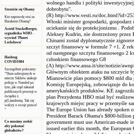
wolnego handlu i polityki inwestycyjnej
dobrobytu".
Strzeżcie się Obamy
(R) http://www.vesti.ru/doc.html?id=2
Kto naprawdę stoi za
Włoski minister gospodarki, gospodarz 
Barakiem Obamą?
uciekanie się do protekcjonizmu . Podo
Astrid Stuckelberger,
sygnalistka WHO -
Aleksey Kudrin, nie dostrzeżony przez
wywiad 'Planet
Chinami został dyplomatycznie zignoro
Lockdown'
szczyt finansowy w formule 7 +1. Z re
od następnego szczytu finansowego 2 k
Hashtag
członkiem finansowego G8
COVID1984
(A) http://www.ansa.it/site/notizie/aw
Szczególnie polecamy:
Głównym obiektem ataku na szczyci
"Tłum uzbrojonych w
Mianowicie plan pomocy $800 mld dla 
miecze Sikhów atakuje
policję w Nanded po
Komisję Europejską, zobowiązuje do kor
tym, jak rząd zakazał
amerykańskich produktów. KE zagroziła
publicznych procesji w
związku z
plan Prezydenta HBO miał być realizowa
p(L)andemią. Tak się
krajowych miejsc pracy w przemyśle 
walczy o swoje prawa!
The Europe Union has already spoken ou
"
President Barack Obama's $800-billion p
government must use American-made iron
Co musimy zrobić
aby pokonać
issued earlier this month, the Europea
globalistów?