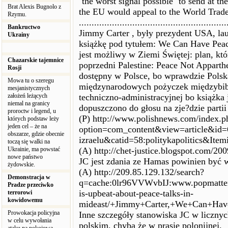
''the worst signal possible'' to send at t
Brat Alexis Bugnolo z
the EU would appeal to the World Trad
Rzymu.
..........................................................
Bankructwo
Jimmy Carter , były prezydent USA, la
Ukrainy
książkę pod tytułem: We Can Have Peace
jest możliwy w Ziemi Świętej: plan, któ
Chazarskie tajemnice
poprzedni Palestine: Peace Not Apparthei
Rosji
dostępny w Polsce, bo wprawdzie Polska
Mowa tu o szeregu
międzynarodowych pożyczek międzybibl
mesjanistycznych
założeń leżących
techniczno-administracyjnej bo książka 
niemal na granicy
dopuszczono do głosu na zje?dzie parti
proroctw i legend, u
(P) http://www.polishnews.com/index.p
których podstaw leży
jeden cel – że na
option=com_content&view=article&id=6
obszarze, gdzie obecnie
izraelu&catid=58:politykapolitics&Ite
toczą się walki na
Ukrainie, ma powstać
(A) http://chet-justice.blogspot.com/20
nowe państwo
JC jest zdania ze Hamas powinien być
żydowskie.
(A) http://209.85.129.132/search?
Demonstracja w
q=cache:0lr96VVWvbIJ:www.popmatters
Pradze przeciwko
is-upbeat-about-peace-talks-in-
terrorowi
kowidowemu
mideast/+Jimmy+Carter,+We+Can+Hav
Prowokacja policyjna
Inne szczegóły stanowiska JC w liczny
w celu wywołania
polskim, chyba że w prasie polonijnej.