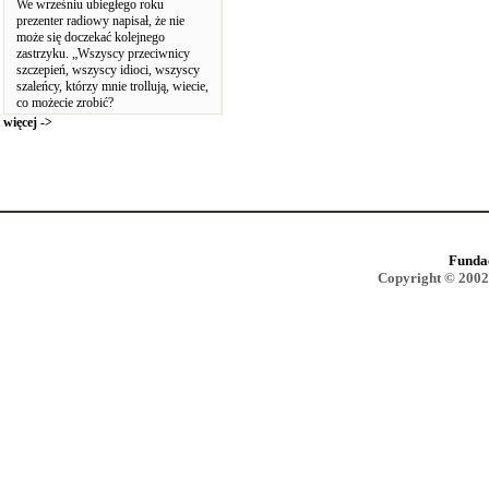
We wrześniu ubiegłego roku
prezenter radiowy napisał, że nie
może się doczekać kolejnego
zastrzyku. „Wszyscy przeciwnicy
szczepień, wszyscy idioci, wszyscy
szaleńcy, którzy mnie trollują, wiecie,
co możecie zrobić?
więcej ->
Funda
Copyright © 2002