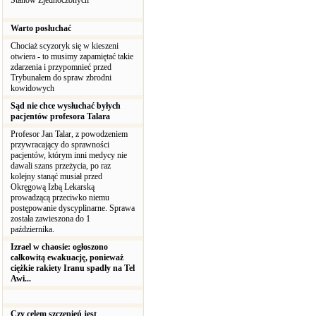
Stanów Zjednoczonych
Warto posłuchać
Chociaż scyzoryk się w kieszeni
otwiera - to musimy zapamiętać takie
zdarzenia i przypomnieć przed
Trybunałem do spraw zbrodni
kowidowych
Sąd nie chce wysłuchać byłych
pacjentów profesora Talara
Profesor Jan Talar, z powodzeniem
przywracający do sprawności
pacjentów, którym inni medycy nie
dawali szans przeżycia, po raz
kolejny stanąć musiał przed
Okręgową Izbą Lekarską
prowadzącą przeciwko niemu
postępowanie dyscyplinarne. Sprawa
została zawieszona do 1
października.
Izrael w chaosie: ogłoszono
całkowitą ewakuację, ponieważ
ciężkie rakiety Iranu spadły na Tel
Awi...
Czy celem szczepień jest