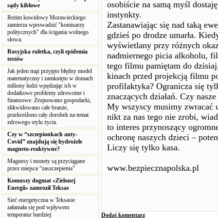
osobiście na samą myśl dostaję
sądy kiblowe
instynkty.
Reżim kowidowy Morawieckiego
Zastanawiając się nad taką ewe
zamierza wprowadzić "komisarzy
politycznych" dla ścigania wolnego
gdzieś po drodze umarła. Kie
słowa.
wyświetlany przy różnych okazj
Rosyjska ruletka, czyli epidemia
nadmiernego picia alkoholu, fi
testów
tego filmu pamiętam do dzisiaj
Jak jeden mąż przyjęto błędny model
kinach przed projekcją filmu p
matematyczny i zamknięto w domach
profilaktyka? Ogranicza się ty
miliony ludzi wpędzając ich w
dodatkowe problemy zdrowotne i
znaczących działań. Czy nasze 
finansowe. Zrujnowano gospodarki,
My wszyscy musimy zwracać uwa
zlikwidowano całe branże,
przekreślono cały dorobek na temat
nikt za nas tego nie zrobi, wia
zdrowego stylu życia.
to interes przynoszący ogromne
Czy w “szczepionkach anty-
ochronę naszych dzieci – pot
Covid” znajdują się hydrożele
Liczy się tylko kasa.
magneto-reaktywne?
Magnesy i monety są przyciągane
www.bezpiecznapolska.pl
przez miejsca “zaszczepienia”
Komuszy dogmat «Zielonej
Energii» zamroził Teksas
Sieć energetyczna w Teksasie
załamała się pod wpływem
temperatur bardziej
Dodaj komentarz