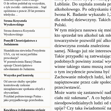
Lublinie. Do szpitala została p
O ile refren podobał się wszystkim,
o tyle zwrotki - niekoniecznie... Stąd
alkoholowego. Po odzyskaniu św
opóźniona o prawie 20 lat premiera
Iwona K. Badanie wykazało 1,27
teledysku ...
dla młodej dziewczyny. Takich 
Strona Krzysztofa
Polski.
Wyszkowskiego
W tym miejscu nasuwa się mnós
Strona domowa Krzystofa
Wyszkowskiego
kto sprzedał ten alkohol tak mł
towarzystwie pozwolił pić alk
Pomylił Chrześcijaństwo z
Judaizmem
dziewczyna została znaleziona n
samej. Nikogo już nie interesow
Skandaliczna niewiedza Prezydenta
USA, czy też raczej perfidna
Takie przypadki są zatrważając
prowokacja?
podobnych powinny zostać wyc
W przemówieniu Baracj Obama
opisuje Chrześcijaństwo
winne takiego stanu muszą zost
odwołaniami do Judaizmu.
o tym incydencie powinna być 
Wszystko pod kontrolą
Zachowanie młodych ludzi, któr
napiętnowane przez całe społe
Od zawsze służby specjalne
kontrolowały rzekome
przeciwstawić.
niezaplanowane spotkania oficjeli z
Może warto się zastanowić nad
obywatelami.
Przykład podstawionego Putina -
ciału niż sukmana”. A co będzi
jako przypadkowego przechodnia.
nieodpowiedzialnych ludzi od 
upije? Czy taka świadomość n
Kowidowa żydokomuna szykuje