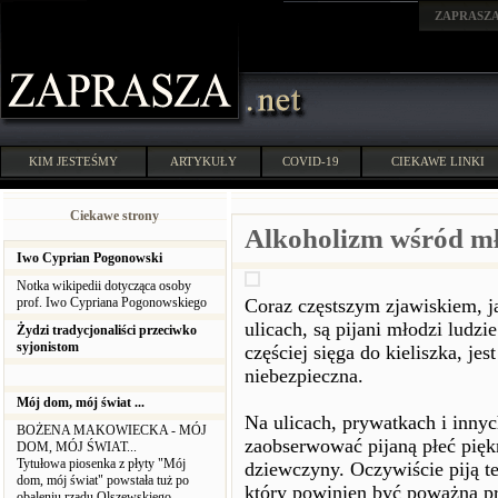
ZAPRASZ
KIM JESTEŚMY
ARTYKUŁY
COVID-19
CIEKAWE LINKI
Ciekawe strony
Alkoholizm wśród mł
Iwo Cyprian Pogonowski
Notka wikipedii dotycząca osoby
prof. Iwo Cypriana Pogonowskiego
Coraz częstszym zjawiskiem, 
ulicach, są pijani młodzi ludzi
Żydzi tradycjonaliści przeciwko
syjonistom
częściej sięga do kieliszka, jes
niebezpieczna.
Mój dom, mój świat ...
Na ulicach, prywatkach i inny
BOŻENA MAKOWIECKA - MÓJ
zaobserwować pijaną płeć piękn
DOM, MÓJ ŚWIAT...
Tytułowa piosenka z płyty "Mój
dziewczyny. Oczywiście piją te
dom, mój świat" powstała tuż po
który powinien być poważną pr
obaleniu rządu Olszewskiego.