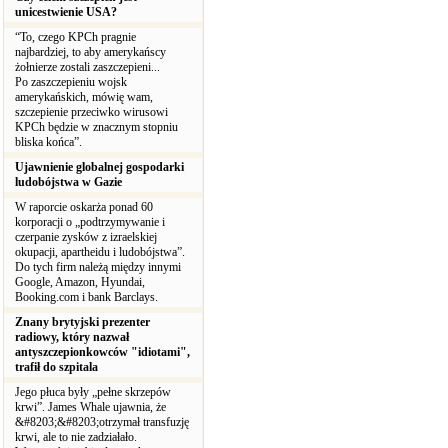
unicestwienie USA?
“To, czego KPCh pragnie
najbardziej, to aby amerykańscy
żołnierze zostali zaszczepieni...
Po zaszczepieniu wojsk
amerykańskich, mówię wam,
szczepienie przeciwko wirusowi
KPCh będzie w znacznym stopniu
bliska końca”.
Ujawnienie globalnej gospodarki
ludobójstwa w Gazie
W raporcie oskarża ponad 60
korporacji o „podtrzymywanie i
czerpanie zysków z izraelskiej
okupacji, apartheidu i ludobójstwa”.
Do tych firm należą między innymi
Google, Amazon, Hyundai,
Booking.com i bank Barclays.
Znany brytyjski prezenter
radiowy, który nazwał
antyszczepionkowców "idiotami",
trafił do szpitala
Jego płuca były „pełne skrzepów
krwi”. James Whale ujawnia, że
&#8203;&#8203;otrzymał transfuzję
krwi, ale to nie zadziałało.