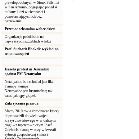
prawdopodobnych w Sioux Falls niż
w San Antonio, pogrążając ponad 4
miliony ludzi w ciemności i
pozostawiających ich bez
ogrzewania
Przemoc seksualna wobec dzieci
Organizacje pedofilskie na
najwyższych szczeblach władzy
Prof. Sucharit Bhakdi: wykład na
temat szczepień
Israelis protest in Jerusalem
against PM Netanyahu
Netanyahoo is a criminal just like
Trumpy wumpy
Netanyahoo jest kryminalistą tak
samo jak tępy głupek
Zakrzyczana prawda
Mamy 2010 rok a zbrodniarze którzy
doprowadzili do wielu wojen i
kryzysu światowego w w dalszym
ciągu - z tupetem - niczym Josef
Goebbels kłamią w oczy w kwestii
sytuacji gospodarczej świata i