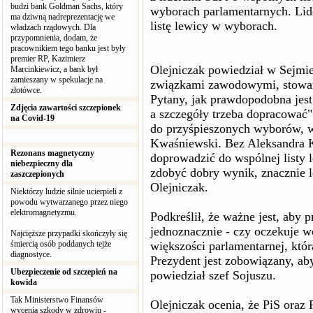
budzi bank Goldman Sachs, który
wyborach parlamentarnych. Lid
ma dziwną nadreprezentację we
listę lewicy w wyborach.
władzach rządowych. Dla
przypomnienia, dodam, że
pracownikiem tego banku jest były
premier RP, Kazimierz
Olejniczak powiedział w Sejmie
Marcinkiewicz, a bank był
zamieszany w spekulacje na
związkami zawodowymi, stowar
złotówce.
Pytany, jak prawdopodobna jest 
Zdjęcia zawartości szczepionek
a szczegóły trzeba dopracować". 
na Covid-19
do przyśpieszonych wyborów, w
Kwaśniewski. Bez Aleksandra K
Rezonans magnetyczny
doprowadzić do wspólnej listy le
niebezpieczny dla
zdobyć dobry wynik, znacznie l
zaszczepionych
Olejniczak.
Niektórzy ludzie silnie ucierpieli z
powodu wytwarzanego przez niego
elektromagnetyzmu.
Podkreślił, że ważne jest, aby
jednoznacznie - czy oczekuje 
Najcięższe przypadki skończyły się
śmiercią osób poddanych tejże
większości parlamentarnej, któr
diagnostyce.
Prezydent jest zobowiązany, ab
Ubezpieczenie od szczepień na
powiedział szef Sojuszu.
kowida
Tak Ministerstwo Finansów
Olejniczak ocenia, że PiS ora
wycenia szkody w zdrowiu -