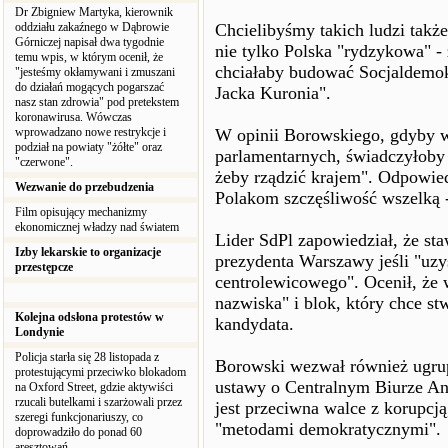
Dr Zbigniew Martyka, kierownik
oddziału zakaźnego w Dąbrowie
Chcielibyśmy takich ludzi także
Górniczej napisał dwa tygodnie
nie tylko Polska "rydzykowa" -
temu wpis, w którym ocenił, że
chciałaby budować Socjaldemok
"jesteśmy okłamywani i zmuszani
do działań mogących pogarszać
Jacka Kuronia".
nasz stan zdrowia" pod pretekstem
koronawirusa. Wówczas
wprowadzano nowe restrykcje i
W opinii Borowskiego, gdyby 
podział na powiaty "żółte" oraz
parlamentarnych, świadczyłoby t
"czerwone".
żeby rządzić krajem". Odpowied
Wezwanie do przebudzenia
Polakom szczęśliwość wszelką -
Film opisujący mechanizmy
ekonomicznej władzy nad światem
Lider SdPl zapowiedział, że st
Izby lekarskie to organizacje
prezydenta Warszawy jeśli "uzy
przestępcze
centrolewicowego". Ocenił, że
nazwiska" i blok, który chce s
Kolejna odsłona protestów w
kandydata.
Londynie
Policja starła się 28 listopada z
Borowski wezwał również ugrup
protestującymi przeciwko blokadom
ustawy o Centralnym Biurze An
na Oxford Street, gdzie aktywiści
rzucali butelkami i szarżowali przez
jest przeciwna walce z korupcją
szeregi funkcjonariuszy, co
"metodami demokratycznymi".
doprowadziło do ponad 60
aresztowań.