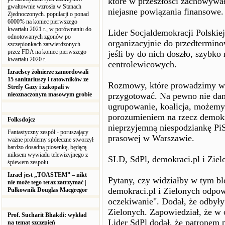
które w przeszłości zachowywał
gwałtownie wzrosła w Stanach
niejasne powiązania finansowe.
Zjednoczonych. populacji o ponad
6000% na koniec pierwszego
kwartału 2021 r., w porównaniu do
Lider Socjaldemokracji Polskiej
odnotowanych zgonów po
organizacyjnie do przedtermin
szczepionkach zatwierdzonych
przez FDA na koniec pierwszego
jeśli by do nich doszło, szybko 
kwartału 2020 r.
centrolewicowych.
Izraelscy żołnierze zamordowali
15 sanitariuszy i ratowników ze
Rozmowy, które prowadzimy w te
Strefy Gazy i zakopali w
nieoznaczonym masowym grobie
przygotować. Na pewno nie dam
ugrupowanie, koalicja, możem
porozumieniem na rzecz demokra
Folksdojcz
nieprzyjemną niespodziankę PiS
Fantastyczny zespół - poruszający
prasowej w Warszawie.
ważne problemy społeczne stworzył
bardzo dosadną piosenkę, będącą
miksem wywiadu telewizyjnego z
SLD, SdPl, demokraci.pl i Ziel
śpiewem zespołu.
Izrael jest „TOASTEM” – nikt
Pytany, czy widziałby w tym b
nie może tego teraz zatrzymać |
demokraci.pl i Zielonych odpowi
Pułkownik Douglas Macgregor
oczekiwanie". Dodał, że odbyły
Zielonych. Zapowiedział, że w
Prof. Sucharit Bhakdi: wykład
Lider SdPl dodał, że patronem 
na temat szczepień