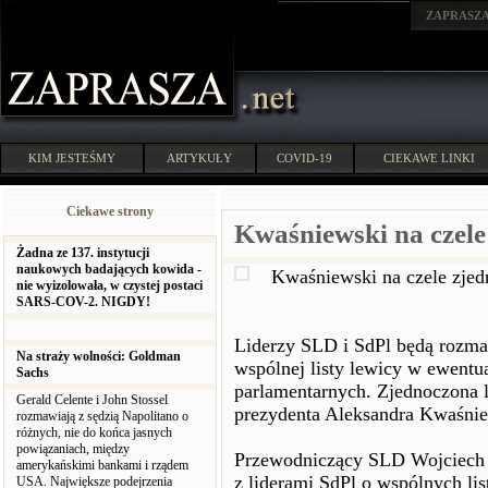
ZAPRASZ
KIM JESTEŚMY
ARTYKUŁY
COVID-19
CIEKAWE LINKI
Ciekawe strony
Kwaśniewski na czele
Żadna ze 137. instytucji
naukowych badających kowida -
Kwaśniewski na czele zjed
nie wyizolowała, w czystej postaci
SARS-COV-2. NIGDY!
Liderzy SLD i SdPl będą rozma
Na straży wolności: Goldman
wspólnej listy lewicy w ewent
Sachs
parlamentarnych. Zjednoczona 
Gerald Celente i John Stossel
prezydenta Aleksandra Kwaśni
rozmawiają z sędzią Napolitano o
różnych, nie do końca jasnych
powiązaniach, między
Przewodniczący SLD Wojciech O
amerykańskimi bankami i rządem
z liderami SdPl o wspólnych li
USA. Największe podejrzenia