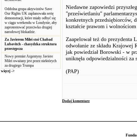
Niedawne zapowiedzi przyszłe
Oddolna grupa aktywistów Save
"prześwietlaniu" parlamentarzy
Our Rights UK zaplanowała serię
demonstracji, które miały odbyć się
konkretnych przedsiębiorców, 
w ciągu weekendu w Londynie, aby
kształcie prawom i wolnościom 
zaprotestować przeciwko drugiej
narodowej blokadzie.
Zaapelował też do prezydenta 
Za Javierem Milei stoi Chabad
Lubavitch - chasydzka struktura
odwołanie ze składu Krajowej R
przestępcza
jak powiedział Borowski - w pr
Nowy premier Argentyny Javiere
uniknęła odpowiedzialności z
Milei uważany jest przez niektórych
za drugiego Trumpa
(PAP)
więcej ->
Dodaj komentarz
Funda