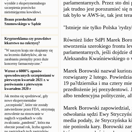
parlamentarnych. Przez sto dni 
wynikłe z eksperymentalnego
szczepienia przeciwko
jak trudno jest porozumieć się n
nieistniejącemu kowidowi.
tak było w AWS-ie, tak jest ter
Braun przesłuchiwał
Szumowskiego w Sądzie
"Istnieje nie tylko Polska 'rydz
Kryptoreklama-czy prawdziwe
Również lider SdPl Marek Borow
lekarstwo na cukrzycę?
stworzenia szerokiego frontu 
"W naszym kraju nie skupiamy się
parlamentarnych, jeśli dojdzie 
na leczeniu diabetyków, ale na
Aleksandra Kwaśniewskiego o ws
zarabianiu pieniędzy przez duże
koncerny farmaceutyczne."
Marek Borowski nazwał kurioza
Wzrost o 6000% zgonów
spowodowanych szczepieniami w
rozwiązany 2 lutego. Powiedzia
pierwszym kwartale 2021 r. w
19 pa?dziernika i ma cztery mie
porównaniu z pierwszym
przedłożenie jej prezydentowi. 
kwartałem 2020 r
albo tendencyjna politycznie, a
Jak można się spodziewać, gdy
nowe eksperymentalne
„szczepionki”, które nie zostały
Marek Borowski zapowiedzial, 
zatwierdzone przez FDA, otrzymają
odwołania sędzi Ewy Stryczyń
zezwolenie na stosowanie w
nagłych wypadkach w celu
media podały, że Stryczyńska 
zwalczania „pandemii”, która ma
nie poniosła kary. Borowski za
obecnie ponad rok, liczba zgonów
po zastrzykach tych zastrzyków