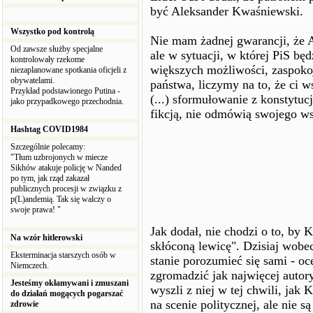
być Aleksander Kwaśniewski.
Wszystko pod kontrolą
Nie mam żadnej gwarancji, że 
Od zawsze służby specjalne
ale w sytuacji, w której PiS bę
kontrolowały rzekome
większych możliwości, zaspokoj
niezaplanowane spotkania oficjeli z
obywatelami.
państwa, liczymy na to, że ci w
Przykład podstawionego Putina -
(...) sformułowanie z konstytu
jako przypadkowego przechodnia.
fikcją, nie odmówią swojego ws
Hashtag COVID1984
Szczególnie polecamy:
"Tłum uzbrojonych w miecze
Sikhów atakuje policję w Nanded
po tym, jak rząd zakazał
publicznych procesji w związku z
p(L)andemią. Tak się walczy o
swoje prawa! "
Jak dodał, nie chodzi o to, by K
Na wzór hitlerowski
skłóconą lewicę". Dzisiaj wob
Eksterminacja starszych osób w
stanie porozumieć się sami - oc
Niemczech.
zgromadzić jak najwięcej autoryt
Jesteśmy okłamywani i zmuszani
wyszli z niej w tej chwili, jak 
do działań mogących pogarszać
na scenie politycznej, ale nie 
zdrowie