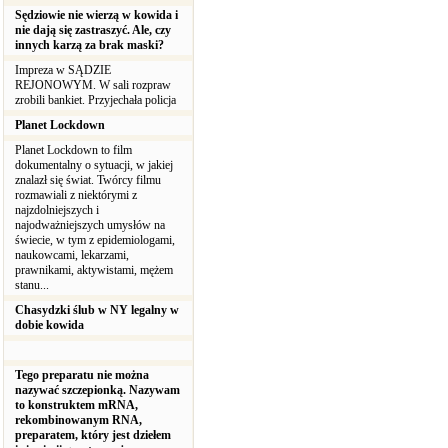
Sędziowie nie wierzą w kowida i
nie dają się zastraszyć. Ale, czy
innych karzą za brak maski?
Impreza w SĄDZIE
REJONOWYM. W sali rozpraw
zrobili bankiet. Przyjechała policja
Planet Lockdown
Planet Lockdown to film
dokumentalny o sytuacji, w jakiej
znalazł się świat. Twórcy filmu
rozmawiali z niektórymi z
najzdolniejszych i
najodważniejszych umysłów na
świecie, w tym z epidemiologami,
naukowcami, lekarzami,
prawnikami, aktywistami, mężem
stanu...
Chasydzki ślub w NY legalny w
dobie kowida
Tego preparatu nie można
nazywać szczepionką. Nazywam
to konstruktem mRNA,
rekombinowanym RNA,
preparatem, który jest dziełem