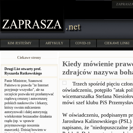
ZAPRASZ
KIM JESTEŚMY
ARTYKUŁY
COVID-19
CIEKAWE LINKI
Ciekawe strony
Kiedy mówienie prawd
Drugi List otwarty prof.
zdrajców nazywa boh
Ryszarda Rutkowskiego
Panie Ministrze, Szanowni
Trzech spośród pięciu czł
Państwo to prawda "że Internet
oświadczeniu, potępiło "atak po
przyjmuje wszystko", ale na
szczęście pozwala też przełamywać
wicemarszałka Stefana Niesiołow
rządową cenzurę i autocenzurę
mówi szef klubu PiS Przemysła
polskich naukowców i lekarzy,
którzy swoim milczeniem
autoryzowali i dalej autoryzują
W oświadczeniu, podpisanym p
wielokrotnie bezzasadne działania
Jarosława Kalinowskiego (PSL) 
rządu (np. w sprawie
przymusowego noszenia
napisano, że "niedopuszczalne 
maseczek). Dzisiaj bowiem w