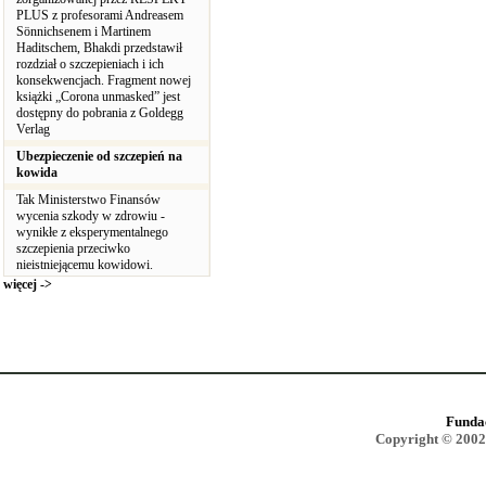
PLUS z profesorami Andreasem
Sönnichsenem i Martinem
Haditschem, Bhakdi przedstawił
rozdział o szczepieniach i ich
konsekwencjach. Fragment nowej
książki „Corona unmasked” jest
dostępny do pobrania z Goldegg
Verlag
Ubezpieczenie od szczepień na
kowida
Tak Ministerstwo Finansów
wycenia szkody w zdrowiu -
wynikłe z eksperymentalnego
szczepienia przeciwko
nieistniejącemu kowidowi.
więcej ->
Funda
Copyright © 2002