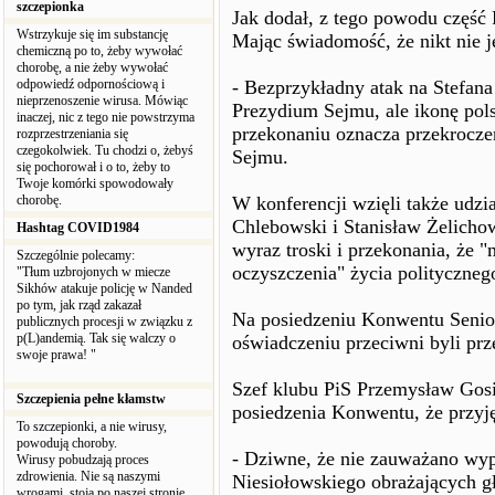
szczepionka
Jak dodał, z tego powodu część
Wstrzykuje się im substancję
Mając świadomość, że nikt nie 
chemiczną po to, żeby wywołać
chorobę, a nie żeby wywołać
odpowiedź odpornościową i
- Bezprzykładny atak na Stefana
nieprzenoszenie wirusa. Mówiąc
Prezydium Sejmu, ale ikonę pol
inaczej, nic z tego nie powstrzyma
przekonaniu oznacza przekroczen
rozprzestrzeniania się
czegokolwiek. Tu chodzi o, żebyś
Sejmu.
się pochorował i o to, żeby to
Twoje komórki spowodowały
chorobę.
W konferencji wzięli także udz
Chlebowski i Stanisław Żelichow
Hashtag COVID1984
wyraz troski i przekonania, że 
Szczególnie polecamy:
oczyszczenia" życia politycznego
"Tłum uzbrojonych w miecze
Sikhów atakuje policję w Nanded
po tym, jak rząd zakazał
Na posiedzeniu Konwentu Seni
publicznych procesji w związku z
p(L)andemią. Tak się walczy o
oświadczeniu przeciwni byli prz
swoje prawa! "
Szef klubu PiS Przemysław Gosi
Szczepienia pełne kłamstw
posiedzenia Konwentu, że przyję
To szczepionki, a nie wirusy,
powodują choroby.
- Dziwne, że nie zauważano wyp
Wirusy pobudzają proces
zdrowienia. Nie są naszymi
Niesiołowskiego obrażających g
wrogami, stoją po naszej stronie.