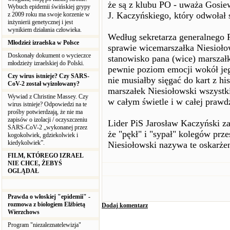
że są z klubu PO - uważa Gosie
Wybuch epidemii świńskiej grypy
J. Kaczyńskiego, który odwołał 
z 2009 roku ma swoje korzenie w
inżynierii genetycznej i jest
wynikiem działania człowieka.
Według sekretarza generalnego P
Młodzież izraelska w Polsce
sprawie wicemarszałka Niesioło
Doskonały dokument o wycieczce
stanowisko pana (wice) marszałka
młodzieży izraelskiej do Polski.
pewnie poziom emocji wokół jeg
Czy wirus istnieje? Czy SARS-
nie musiałby sięgać do kart z his
CoV-2 został wyizolowany?
marszałek Niesiołowski wszystk
Wywiad z Christine Massey. Czy
w całym świetle i w całej prawdz
wirus istnieje? Odpowiedzi na te
prośby potwierdzają, że nie ma
zapisów o izolacji / oczyszczeniu
Lider PiS Jarosław Kaczyński za
SARS-CoV-2 „wykonanej przez
że "pękł" i "sypał" kolegów prz
kogokolwiek, gdziekolwiek i
kiedykolwiek”.
Niesiołowski nazywa te oskarżen
FILM, KTÓREGO IZRAEL
NIE CHCE, ŻEBYŚ
OGLĄDAŁ
Prawda o włoskiej "epidemii" -
rozmowa z biologiem Elżbietą
Dodaj komentarz
Wierzchows
Program "niezaleznatelewizja"