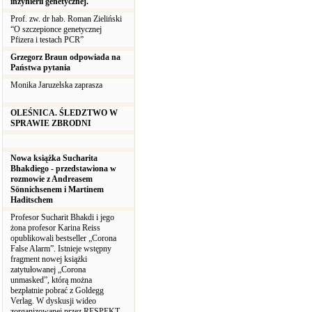
inżynierii genetycznej.
Prof. zw. dr hab. Roman Zieliński
“O szczepionce genetycznej
Pfizera i testach PCR”
Grzegorz Braun odpowiada na
Państwa pytania
Monika Jaruzelska zaprasza
OLEŚNICA. ŚLEDZTWO W
SPRAWIE ZBRODNI
Nowa książka Sucharita
Bhakdiego - przedstawiona w
rozmowie z Andreasem
Sönnichsenem i Martinem
Haditschem
Profesor Sucharit Bhakdi i jego
żona profesor Karina Reiss
opublikowali bestseller „Corona
False Alarm”. Istnieje wstępny
fragment nowej książki
zatytułowanej „Corona
unmasked”, którą można
bezpłatnie pobrać z Goldegg
Verlag. W dyskusji wideo
zorganizowanej przez RESPEKT