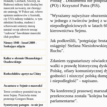
Polskę". Dokumentu nie podpisa
Holandii, Czechach, Szwecji, na
Białorusi miliony ludzi chodzą bez
(PO) i Krzysztof Putra (PiS).
maseczek na twarzy, nie chorują i
nie umierają. W Polsce zaś, wbrew
"Wyrażamy najwyższe oburzenie
opiniom naukowców z Australii,
czy USA miliony rodaków, w tym
w jednego z twórców jednej z wa
młodzież licealna, studenci i
niepodległościowych w latach 6
schorowani seniorzy muszą
narażać swoje zdrowie nosząc
kierownictwa Sejmu.
"cudowne" bawełniane maseczki
i/lub przyłbice
Jak podkreślili, "potępiając bru
Niemcy 1940 - Izrael 2009 -
osiągnięć Stefana Niesiołowskie
Szokujące zdjęcia
Ruchu".
Kalisz w obronie Olszanskiego i
Zdaniem sygnatariuszy oświadcze
Osadowskiego
walki o prawdę historyczną dy
Polskę, ofiary komunistycznej d
Rothschildów apetyt na Chiny
godności i niszczyć polską dum
i niepodległość" - napisano.
Awantura w Sejmie o maseczki!
Na konferencji prasowej marszał
Terror covidowy przeniósł się na
przekroczona została "kolejna bar
teren Sejmu. Przeciwko temu
protestuje Grzegorz Braun.
parlamentarne".
Syntetyczny patogen - to nie jest