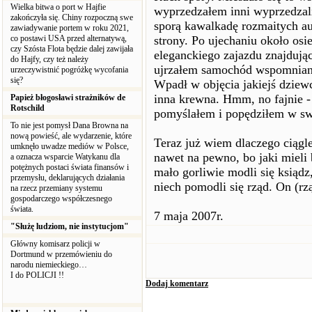
Wielka bitwa o port w Hajfie
wyprzedzałem inni wyprzedzali
zakończyła się. Chiny rozpoczną swe
sporą kawalkadę rozmaitych aut
zawiadywanie portem w roku 2021,
co postawi USA przed alternatywą,
strony. Po ujechaniu około osi
czy Szósta Flota będzie dalej zawijała
eleganckiego zajazdu znajdując
do Hajfy, czy też należy
ujrzałem samochód wspomniane
urzeczywistnić pogróżkę wycofania
się?
Wpadł w objęcia jakiejś dziewc
inna krewna. Hmm, no fajnie - 
Papież błogosławi strażników de
Rotschild
pomyślałem i popędziłem w sw
To nie jest pomysł Dana Browna na
nową powieść, ale wydarzenie, które
Teraz już wiem dlaczego ciągle
umknęło uwadze mediów w Polsce,
nawet na pewno, bo jaki mieli 
a oznacza wsparcie Watykanu dla
potężnych postaci świata finansów i
mało gorliwie modli się ksiądz
przemysłu, deklarujących działania
niech pomodli się rząd. On (rz
na rzecz przemiany systemu
gospodarczego współczesnego
świata.
7 maja 2007r.
"Służę ludziom, nie instytucjom"
Główny komisarz policji w
Dortmund w przemówieniu do
narodu niemieckiego…
I do POLICJI !!
Dodaj komentarz