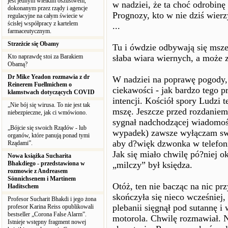
jest jednym wielkim oszustwem,
w nadziei, że ta choć odrobinę
dokonanym przez rządy i agencje
Prognozy, kto w nie dziś wierz
regulacyjne na całym świecie w
ścisłej współpracy z kartelem
...
farmaceutycznym.
Strzeżcie się Obamy
Tu i ówdzie odbywają się msze
Kto naprawdę stoi za Barakiem
słaba wiara wiernych, a może
Obamą?
Dr Mike Yeadon rozmawia z dr
W nadziei na poprawę pogody, 
Reinerem Fuellmichem o
ciekawości - jak bardzo tego pr
kłamstwach dotyczących COVID
intencji. Kościół spory Ludzi 
„Nie bój się wirusa. To nie jest tak
mszę. Jeszcze przed rozdaniem
niebezpieczne, jak ci wmówiono.
sygnał nadchodzącej wiadomośc
„Bójcie się swoich Rządów - lub
wypadek) zawsze wyłączam swo
organów, które panują ponad tymi
aby d?więk dzwonka w telefoni
Rządami”.
Jak się miało chwilę pó?niej o
Nowa książka Sucharita
Bhakdiego - przedstawiona w
„milczy” był księdza.
rozmowie z Andreasem
Sönnichsenem i Martinem
Otóż, ten nie bacząc na nic pr
Haditschem
skończyła się nieco wcześniej
Profesor Sucharit Bhakdi i jego żona
plebanii sięgnął pod sutannę i
profesor Karina Reiss opublikowali
bestseller „Corona False Alarm”.
motorola. Chwilę rozmawiał. Na
Istnieje wstępny fragment nowej