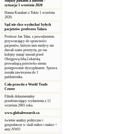
Między piekłem a niebem -
sytuacja 1 września 2020
Hanna Kazahari z Tokio 1 września
2020.
Sąd nie chce wysłuchać byłych
pacjentów profesora Talara
Profesor Jan Talar, z powodzeniem
przywracający do sprawności
pacjentów, którym inni medycy nie
dawali szans przeżycia, po raz
kolejny stanąć musiał przed
Okręgową Izbą Lekarską
prowadzącą przeciwko niemu
postępowanie dyscyplinarne. Sprawa
została zawieszona do 1
października.
Cała prawda o World Trade
Center
Filmik dokumentalny
przedstawiający wydarzenia z 11
września 2001 roku.
www.globalresearch.ca
świetne analizy polityczne i
gospodarcze w skali mikro i makro +
anty-NWO