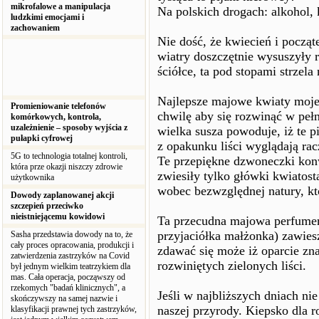
mikrofalowe a manipulacja
Na polskich drogach: alkohol, 
ludzkimi emocjami i
zachowaniem
Nie dość, że kwiecień i począt
wiatry doszczętnie wysuszyły r
ściółce, ta pod stopami strzel
Najlepsze majowe kwiaty moje
Promieniowanie telefonów
chwilę aby się rozwinąć w pełn
komórkowych, kontrola,
uzależnienie – sposoby wyjścia z
wielka susza powoduje, iż te p
pułapki cyfrowej
z opakunku liści wyglądają racz
5G to technologia totalnej kontroli,
Te przepiękne dzwoneczki konw
która prze okazji niszczy zdrowie
zwiesiły tylko główki kwiatos
użytkownika
wobec bezwzględnej natury, któ
Dowody zaplanowanej akcji
szczepień przeciwko
nieistniejącemu kowidowi
Ta przecudna majowa perfumer
przyjaciółka małżonka) zawiesz
Sasha przedstawia dowody na to, że
cały proces opracowania, produkcji i
zdawać się może iż oparcie zna
zatwierdzenia zastrzyków na Covid
rozwiniętych zielonych liści.
był jednym wielkim teatrzykiem dla
mas. Cała operacja, począwszy od
rzekomych "badań klinicznych", a
Jeśli w najbliższych dniach ni
skończywszy na samej nazwie i
naszej przyrody. Kiepsko dla r
klasyfikacji prawnej tych zastrzyków,