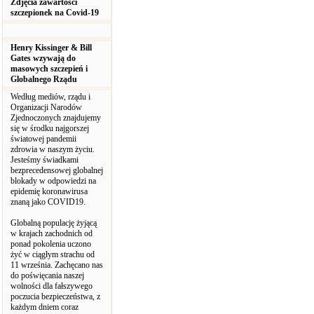
Zdjęcia zawartości
szczepionek na Covid-19
Henry Kissinger & Bill
Gates wzywają do
masowych szczepień i
Globalnego Rządu
Według mediów, rządu i
Organizacji Narodów
Zjednoczonych znajdujemy
się w środku najgorszej
światowej pandemii
zdrowia w naszym życiu.
Jesteśmy świadkami
bezprecedensowej globalnej
blokady w odpowiedzi na
epidemię koronawirusa
znaną jako COVID19.
Globalną populację żyjącą
w krajach zachodnich od
ponad pokolenia uczono
żyć w ciągłym strachu od
11 września. Zachęcano nas
do poświęcania naszej
wolności dla fałszywego
poczucia bezpieczeństwa, z
każdym dniem coraz