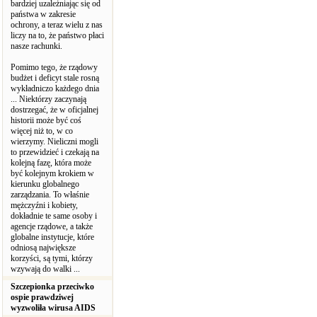
bardziej uzależniając się od
państwa w zakresie
ochrony, a teraz wielu z nas
liczy na to, że państwo płaci
nasze rachunki.
Pomimo tego, że rządowy
budżet i deficyt stale rosną
wykładniczo każdego dnia
... Niektórzy zaczynają
dostrzegać, że w oficjalnej
historii może być coś
więcej niż to, w co
wierzymy. Nieliczni mogli
to przewidzieć i czekają na
kolejną fazę, która może
być kolejnym krokiem w
kierunku globalnego
zarządzania. To właśnie
mężczyźni i kobiety,
dokładnie te same osoby i
agencje rządowe, a także
globalne instytucje, które
odniosą największe
korzyści, są tymi, którzy
wzywają do walki ...
Szczepionka przeciwko
ospie prawdziwej
wyzwoliła wirusa AIDS