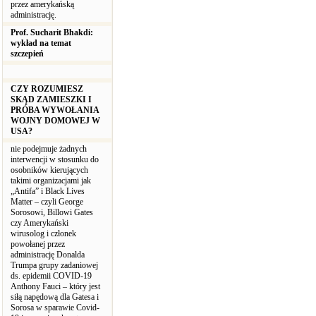
przez amerykańską
administrację.
Prof. Sucharit Bhakdi:
wykład na temat
szczepień
CZY ROZUMIESZ
SKĄD ZAMIESZKI I
PRÓBA WYWOŁANIA
WOJNY DOMOWEJ W
USA?
nie podejmuje żadnych
interwencji w stosunku do
osobników kierujących
takimi organizacjami jak
„Antifa” i Black Lives
Matter – czyli George
Sorosowi, Billowi Gates
czy Amerykański
wirusolog i członek
powołanej przez
administrację Donalda
Trumpa grupy zadaniowej
ds. epidemii COVID-19
Anthony Fauci – który jest
siłą napędową dla Gatesa i
Sorosa w sparawie Covid-