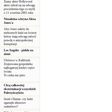
Znany aktor Hollywood
aktor zebrał się na odwagę
powiedzenia tego co myśli
o 11 września 2001 roku
Niezależna witryna Alexa
Jones'a
Alex Jones należy do
nielicznych ludzi na świecie
którzy mają odwagę mówić
prawdę o antyspołecznej
konspiracji
Los Angeles - piekło na
ziemi
Ubóstwo w Kalifornii.
Zrujnowana gospodarka
najbogatszej kiedyś części
świata.
To czeka nas jutro.
Chcą całkowitej
eksterminacji wszystkich
Palestyńczyków
Izrael i Hamas: czy ludzi
ogarnęło zbiorowe
szaleństwo?