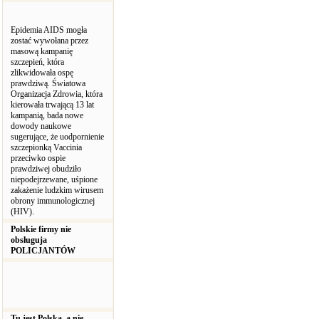
Epidemia AIDS mogła
zostać wywołana przez
masową kampanię
szczepień, która
zlikwidowała ospę
prawdziwą. Światowa
Organizacja Zdrowia, która
kierowała trwającą 13 lat
kampanią, bada nowe
dowody naukowe
sugerujące, że uodpornienie
szczepionką Vaccinia
przeciwko ospie
prawdziwej obudziło
niepodejrzewane, uśpione
zakażenie ludzkim wirusem
obrony immunologicznej
(HIV).
Polskie firmy nie
obsługuja
POLICJANTÓW
Tu jest Polska, a nie